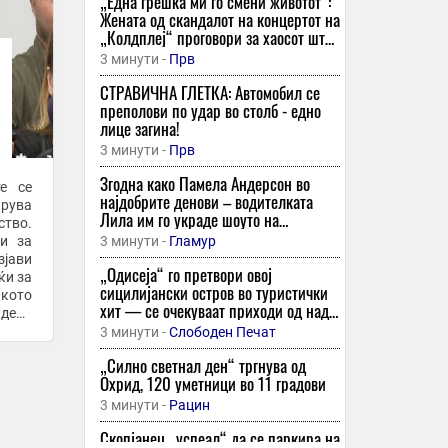
„Една грешка ми го смени животот“:
Жената од скандалот на концертот на
„Колдплеј“ проговори за хаосот што
го доживеала!
3 минути -
Прв
СТРАВИЧНА ГЛЕТКА: Автомобил се
преполови по удар во столб - едно
лице загина!
3 минути -
Прв
Згодна како Памела Андерсон во
е се
најдобрите денови – водителката
арува
Лила им го украде шоуто на
ство.
помладите
ни за
3 минути -
Гламур
зјави
„Одисеја“ го претвори овој
ќи за
сицилијански остров во туристички
чкото
хит — се очекуваат приходи од над
дека
половина милијарда долари
..
3 минути -
Слободен Печат
„Силно светнал ден“ тргнува од
Охрид, 120 уметници во 11 градови
3 минути -
Рацин
Скопјанец „успеал“ да се паркира на