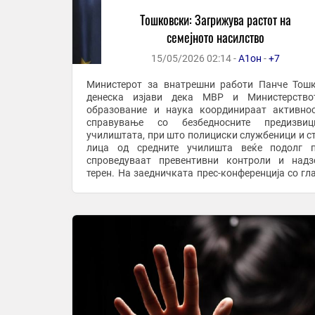
Тошковски: Загрижува растот на
семејното насилство
15/05/2026 02:14 -
А1он
-
+7
Министерот за внатрешни работи Панче Тош
денеска изјави дека МВР и Министерство
образование и наука координираат активно
справување со безбедносните предизви
училиштата, при што полициски службеници и с
лица од средните училишта веќе подолг п
спроведуваат превентивни контроли и над
терен. На заедничката прес-конференција со гл
извршен директор на А1 Македонија, Методија М
Тошковски во ...