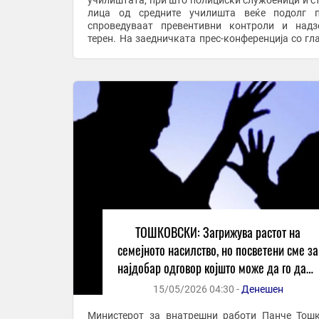
училиштата, при што полициски службеници и с
лица од средните училишта веќе подолг п
спроведуваат превентивни контроли и над
терен. На заедничката прес-конференција со гл
извршен директор на А1 Македонија, Методија М
Тошковски во одговор ...
ТОШКОВСКИ: Загрижува растот на
семејното насилство, но посветени сме за
најдобар одговор којшто може да го даде
МВР
15/05/2026 04:30 -
Денешен
Министерот за внатрешни работи Панче Тош