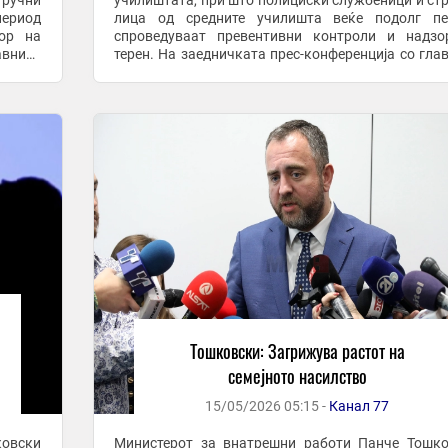
тручни
училиштата, при што полициски службеници и ст
ериод
лица од средните училишта веќе подолг пе
зор на
спроведуваат превентивни контроли и надзо
авниот
терен. На заедничката прес-конференција со главниот
ирчев,
извршен директор на А1 Македонија, Методија Ми
Тошковски во ...
Тошковски: Загрижува растот на
семејното насилство
15/05/2026 05:15 -
Канал 77
ковски
Министерот за внатрешни работи Панче Тошк