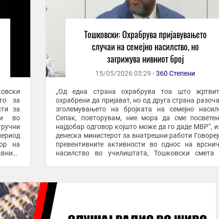
Тошковски: Охрабрува пријавувањето
случаи на семејно насилство, но
загрижува нивниот број
15/05/2026 03:29 -
360 Степени
ковски
„Од една страна охрабрува тоа што жртвит
то за
охрабрени да пријават, но од друга страна разоч
сти за
зголемувањето на бројката на семејно насил
ци во
Сепак, повторувам, ние мора да сме посвете
тручни
најдобар одговор којшто може да го даде МВР“, и
ериод
денеска министерот за внатрешни работи Говореј
зор на
превентивните активности во однос на врсни
авниот
насилство во училиштата, Тошковски смета 
ирчев,
негово мислење е дека МВР во иднина треба да се .