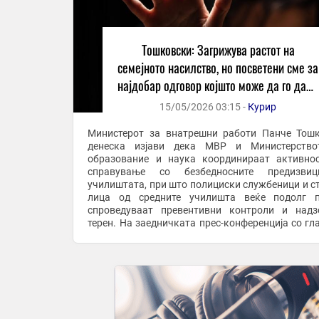
Тошковски: Загрижува растот на
семејното насилство, но посветени сме за
најдобар одговор којшто може да го даде
МВР
15/05/2026 03:15 -
Курир
Министерот за внатрешни работи Панче Тош
денеска изјави дека МВР и Министерство
образование и наука координираат активно
справување со безбедносните предизви
училиштата, при што полициски службеници и с
лица од средните училишта веќе подолг п
спроведуваат превентивни контроли и над
терен. На заедничката прес-конференција со гл
извршен директор на А1 Македонија, Методија М
Тошковски во одговор ...