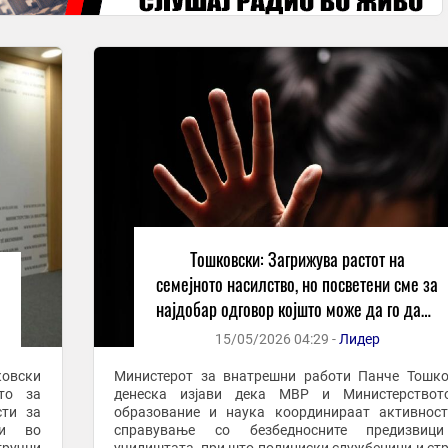
Тошковски: Загрижува растот на
семејното насилство, но посветени сме за
најдобар одговор којшто може да го даде
МВР
15/05/2026 04:29 -
Лидер
ковски
Министерот за внатрешни работи Панче Тошк
то за
денеска изјави дека МВР и Министерствот
сти за
образование и наука координираат активнос
ци во
справување со безбедносните предизвиц