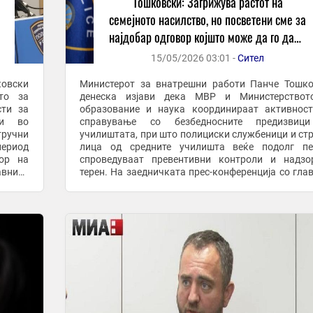
Тошковски: Загрижува растот на
семејното насилство, но посветени сме за
најдобар одговор којшто може да го даде
МВР
15/05/2026 03:01 -
Сител
ковски
Министерот за внатрешни работи Панче Тошк
то за
денеска изјави дека МВР и Министерствот
сти за
образование и наука координираат активнос
ци во
справување со безбедносните предизвиц
тручни
училиштата, при што полициски службеници и ст
ериод
лица од средните училишта веќе подолг пе
зор на
спроведуваат превентивни контроли и надзо
авниот
терен. На заедничката прес-конференција со гла
ирчев,
извршен директор на А1 Македонија, Методија Ми
Тошковски во ...