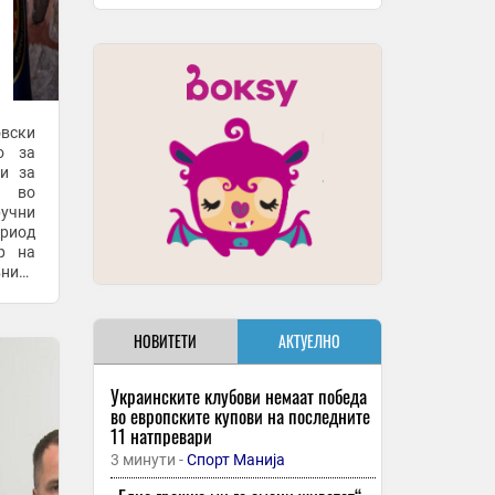
овски
о за
ти за
и во
ручни
риод
р на
вниот
рчев,
НОВИТЕТИ
АКТУЕЛНО
Украинските клубови немаат победа
во европските купови на последните
11 натпревари
3 минути -
Спорт Манија