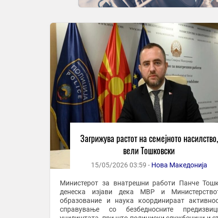
Загрижува растот на семејното насилство,
вели Тошковски
15/05/2026 03:59 -
Нова Македонија
Министерот за внатрешни работи Панче Тош
денеска изјави дека МВР и Министерство
образование и наука координираат активно
справување со безбедносните предизви