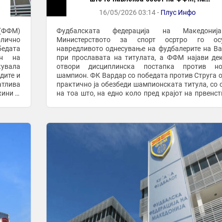
министерот за спорт и на јавноста
16/05/2026 03:14 -
Плус Инфо
(ФФМ)
Фудбалската федерација на Македони
лично
Министерството за спорт осртро го осу
бедата
навредливото однесување на фудбалерите на В
он на
при прославата на титулата, а ФФМ најави де
кувала
отвори дисциплинска постапка против но
дите и
шампион. ФК Вардар со победата против Струга о
атлива
практично ја обезбеди шампионската титула, со 
жини и
на тоа што, на едно коло пред крајот на првенст
и при
дербито со Шкендија наредниот викенд во С
практично нема да ...