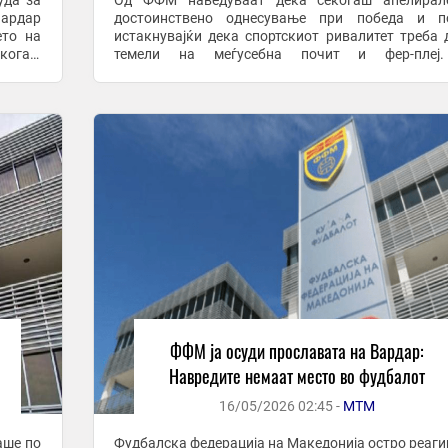
уда за
Од ФФМ наведуваат дека секогаш апелирал
Вардар
достоинствено однесување при победа и по
ето на
истакнувајќи дека спортскиот ривалитет треба 
екогаш
темели на меѓусебна почит и фер-плеј
чин на
соопштението се нагласува дека е неприфат
повикување на навредливи ...
ФФМ ја осуди прославата на Вардар:
Навредите немаат место во фудбалот
16/05/2026 02:45 -
МТМ
аше по
Фудбалска федерација на Македонија остро реаг