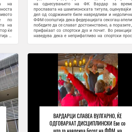
та на
на однесувањето на ФК Вардар за врем
вноста
прославата на шампионската титула, оценувајќи
ивото
дел од содржините биле навредливи и недоличн
ње по
ФФМ соопштија дека федерацијата секогаш апел
ата на
победите да се слават достоинствено, а поразите 
тор ќе
прифаќаат со спортски дух и почит. Во реакција
тија и
наведува дека е неприфатливо на спортски про
лжение
да се користат вулгарни и навредливи пораки, ...
ВАРДАРЦИ СЛАВЕА ВУЛГАРНО, ЌЕ
ОДГОВАРААТ ДИСЦИПЛИНСКИ Еве со
што го навлекоа бесот на ФФМ, на