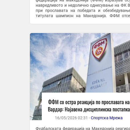
федерација на Македонија (ФФМ) изразува ос
навредливото и недолично однесување на ФК 
при прославата на победата и обезбедувањ
титулата шампион на Македонија. ФФМ отс
апелирала и повикувала на достоинствен на
однесување при ...
ФФМ со остра реакција по прославата на
Вардар: Најавена дисциплинска постапка
16/05/2026 02:31 -
Спортска Мрежа
Фудбалската федерација на Македонија реагир