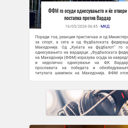
ФФМ го осуди однесувањето и ќе отвори
постапка против Вардар
16/05/2026 06:45 -
МКД
Поради тоа, реакции пристигнаа и од Министер
за спорт, а сега и од Фудбалската федерац
Македонија. Од „Куќата на фудбалот“ го о
однесувањето на вардарци. „Фудбалската феде
на Македонија (ФФМ) изразува осуда за навред
и недолично однесување на ФК Варда
прославата на победата и обезбедување
титулата шампион на Македонија. ФФМ отс
апелирала и повикувала на достоинствен на
однесување при ...