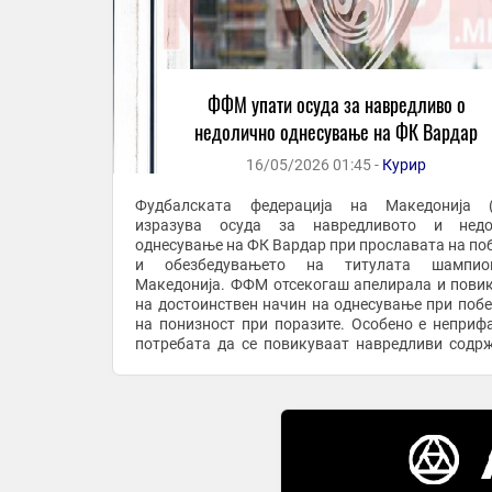
ФФМ упати осуда за навредливо о
недолично однесување на ФК Вардар
16/05/2026 01:45 -
Курир
Фудбалската федерација на Македонија 
изразува осуда за навредливото и недо
однесување на ФК Вардар при прославата на по
и обезбедувањето на титулата шампи
Македонија. ФФМ отсекогаш апелирала и пови
на достоинствен начин на однесување при побе
на понизност при поразите. Особено е неприф
потребата да се повикуваат навредливи содр
да се пее вулгарни и навредливи текстов
прославувањето на ...