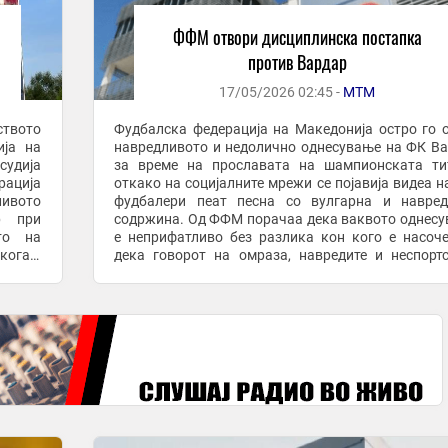
ФФМ отвори дисциплинска постапка
против Вардар
17/05/2026 02:45 -
МТМ
ството
Фудбалска федерација на Македонија остро го 
ија на
навредливото и недолично однесување на ФК В
судија
за време на прославата на шампионската ти
рација
откако на социјалните мрежи се појавија видеа н
ливото
фудбалери пеат песна со вулгарна и навред
р при
содржина. Од ФФМ порачаа дека ваквото однес
то на
е неприфатливо без разлика кон кого е насоч
екогаш
дека говорот на омраза, навредите и неспорт
чин на
однесување немаат место во фудбалот. „Ривали
меѓу ...