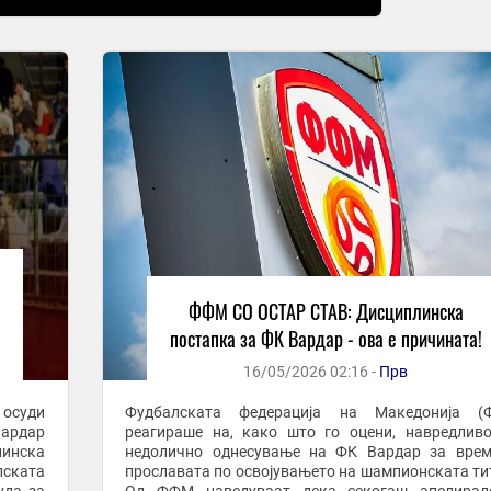
ФФМ СО ОСТАР СТАВ: Дисциплинска
постапка за ФК Вардар - ова е причината!
16/05/2026 02:16 -
Прв
 осуди
Фудбалската федерација на Македонија (
Вардар
реагираше на, како што го оцени, навредлив
линска
недолично однесување на ФК Вардар за врем
ската
прославата по освојувањето на шампионската ти