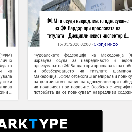
ФФМ го осуди навредливото однесување
на ФК Вардар при прославата на
титулата - Дисциплинскиот инспектор ќе
отвори постапка против клубот
16/05/2026 02:00 -
Скопје Инфо
(ФФМ)
Фудбалската федерација на Македонија (
лично
изразува осуда за навредливото и недол
бедата
однесување на ФК Вардар при прославата на поб
он на
и обезбедувањето на титулата шампио
кувала
Македонија. „ФФМ отсекогаш апелирала и повик
дите и
на достоинствен начин на однесување при побед
атлива
на понизност при поразите. Особено е неприфа
жини и
потребата да се повикуваат навредливи содрж
и при
да се пее вулгарни и навредливи текстови
прославувањето на ...