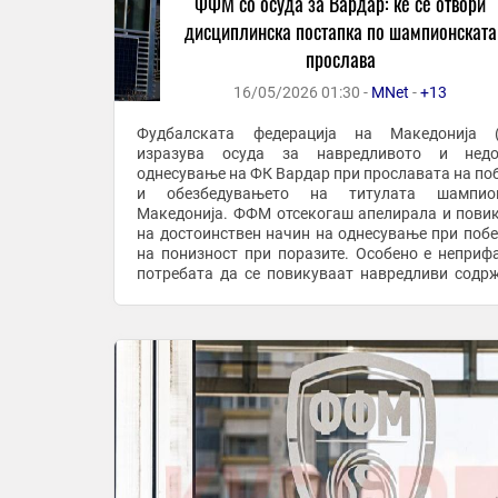
ФФМ со осуда за Вардар: ќе се отвори
дисциплинска постапка по шампионската
прослава
16/05/2026 01:30 -
MNet
-
+13
Фудбалската федерација на Македонија 
изразува осуда за навредливото и недо
однесување на ФК Вардар при прославата на по
и обезбедувањето на титулата шампи
Македонија. ФФМ отсекогаш апелирала и пови
на достоинствен начин на однесување при побе
на понизност при поразите. Особено е неприф
потребата да се повикуваат навредливи содр
да се пее вулгарни и навредливи текстов
прославувањето на ...