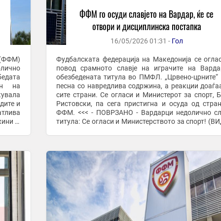
ФФМ го осуди славјето на Вардар, ќе се
отвори и дисциплинска постапка
16/05/2026 01:31 -
Гол
(ФФМ)
Фудбалската федерација на Македонија се огла
лично
повод срамното славје на играчите на Вард
бедата
обезбедената титула во ПМФЛ. „Црвено-црните“ 
он на
песна со навредлива содржина, а реакции доаѓа
кувала
сите страни. Се огласи и Министерот за спорт, 
дите и
Ристовски, па сега пристигна и осуда од стра
атлива
ФФМ. <<< - ПОВРЗАНО - Вардарци недолично с
жини и
титула: Се огласи и Министерството за спорт! (В
и при
Освен осудата, од Фудбалската ...