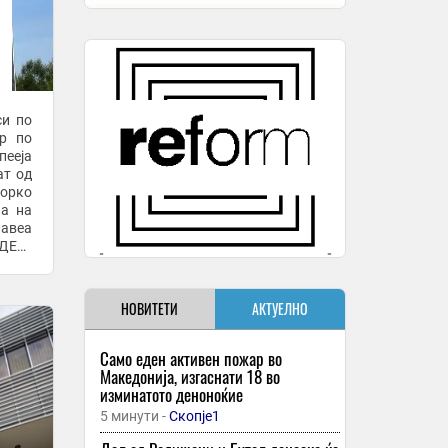
си по
ар по
пееја
ат од
Борко
на на
лавеа
ИДЕО)
НОВИТЕТИ
АКТУЕЛНО
Само еден активен пожар во
Македонија, изгаснати 18 во
изминатото деноноќие
5 минути -
Скопје1