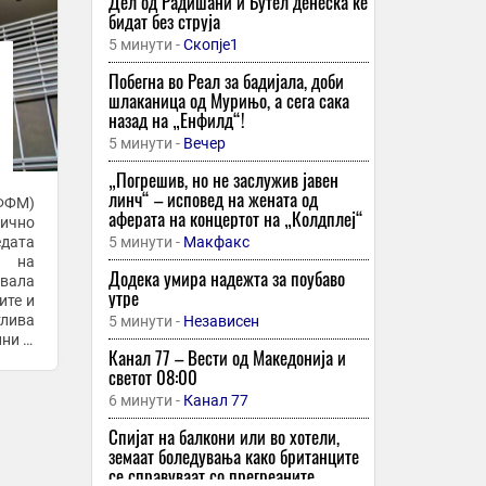
Дел од Радишани и Бутел денеска ќе
бидат без струја
5 минути -
Скопје1
Побегна во Реал за бадијала, доби
шлаканица од Мурињо, а сега сака
назад на „Енфилд“!
5 минути -
Вечер
„Погрешив, но не заслужив јавен
линч“ – исповед на жената од
ФФМ)
аферата на концертот на „Колдплеј“
ично
едата
5 минути -
Макфакс
н на
Додека умира надежта за поубаво
увала
утре
ите и
тлива
5 минути -
Независен
ини и
Канал 77 – Вести од Македонија и
 при
светот 08:00
6 минути -
Канал 77
Спијат на балкони или во хотели,
земаат боледувања како британците
се справуваат со прегреаните