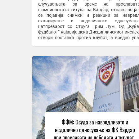
случувањата за време на прослава
шампионската титула на Вардар, откако во ја
се појавија снимки и реакции за навредл
скандирање и недоличното однесува
натпреварот со Струга Трим Лум. Од „Куќ
фудбалот“ најавија дека Дисциплинскиот инспек
отвори постапка против клубот, а воедно упа
остра осуда за ваквото однесување. Во продо
целото соопштението на ...
ФФМ: Осуда за навредливото и
недолично однесување на ФК Вардар
при прославата на победата и титулата