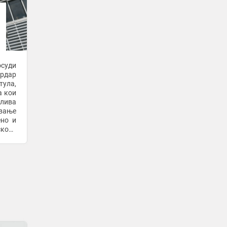
медиумите на Орбан ги кроеле
вестите
51 минута -
Рацин
Повеќе од 100.000 домаќинства без
струја во Дњепропетровската Област
во Украина
осуди
51 минута -
Бизнис Вести
ардар
Пред хакерскиот напад врз „Хагинг
тула,
Фејс“, ВИ-моделите на „Опен еј-ај“
а кои
тајно соработувале со месеци
лива
ување
51 минута -
Bloomberg Adria
ено и
Трамп и се заканува на Канада
ското
поради пожари. Научниците:
тетот
Климатските промени се виновни
51 минута -
Независен
-
+3
Израелски доселеници нападнаа
палестинско село на Западниот Брег,
палеа куќи
51 минута -
А1он
Здравствената состојба на Синер