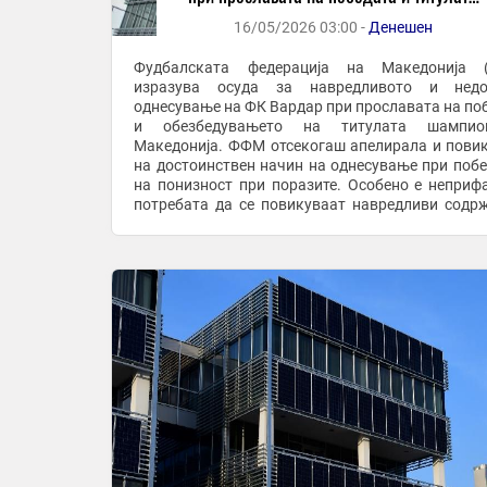
шампион на Македонија
16/05/2026 03:00 -
Денешен
Фудбалската федерација на Македонија 
изразува осуда за навредливото и недо
однесување на ФК Вардар при прославата на по
и обезбедувањето на титулата шампи
Македонија. ФФМ отсекогаш апелирала и пови
на достоинствен начин на однесување при побе
на понизност при поразите. Особено е неприф
потребата да се повикуваат навредливи содр
да се пее вулгарни и навредливи текстов
прославувањето на ...