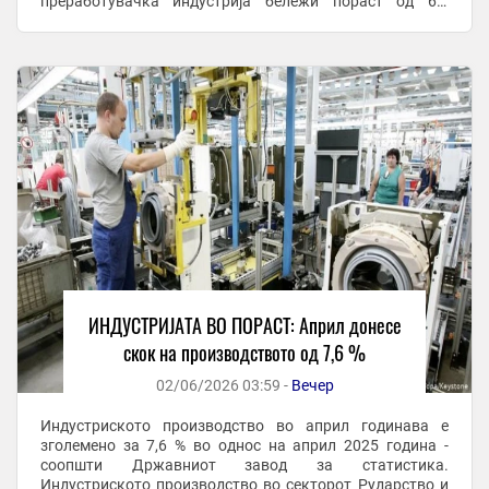
преработувачка индустрија бележи пораст од 6,8
проценти, а во секторот снабдување со електрична
енергија, ...
ИНДУСТРИЈАТА ВО ПОРАСТ: Април донесе
скок на производството од 7,6 %
02/06/2026 03:59 -
Вечер
Индустриското производство во април годинава е
зголемено за 7,6 % во однос на април 2025 година -
соопшти Државниот завод за статистика.
Индустриското производство во секторот Рударство и