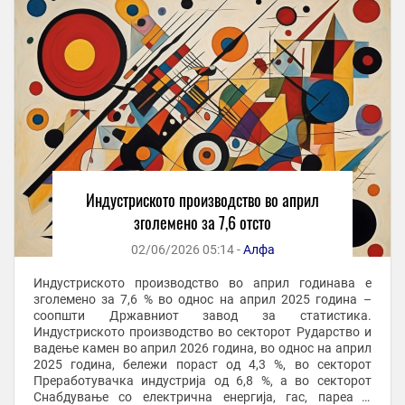
Индустриското производство во април
зголемено за 7,6 отсто
02/06/2026 05:14 -
Алфа
Индустриското производство во април годинава е
зголемено за 7,6 % во однос на април 2025 година –
соопшти Државниот завод за статистика.
Индустриското производство во секторот Рударство и
вадење камен во април 2026 година, во однос на април
2025 година, бележи пораст од 4,3 %, во секторот
Преработувачка индустрија од 6,8 %, а во секторот
Снабдување со електрична енергија, гас, пареа и