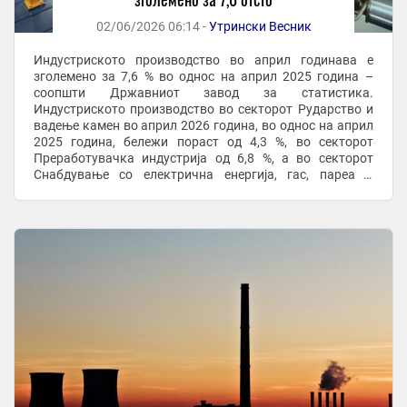
02/06/2026 06:14 -
Утрински Весник
Индустриското производство во април годинава е
зголемено за 7,6 % во однос на април 2025 година –
соопшти Државниот завод за статистика.
Индустриското производство во секторот Рударство и
вадење камен во април 2026 година, во однос на април
2025 година, бележи пораст од 4,3 %, во секторот
Преработувачка индустрија од 6,8 %, а во секторот
Снабдување со електрична енергија, гас, пареа и
климатизација пораст од 22,6 %. Според главните ...