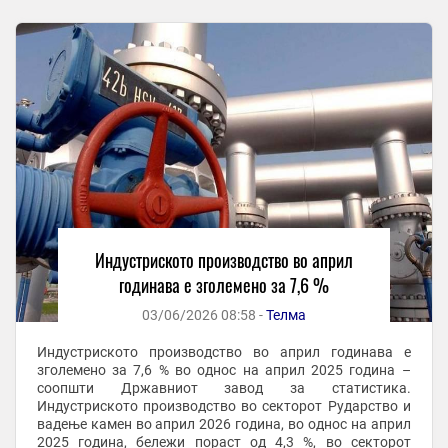
Индустриското производство во април
годинава е зголемено за 7,6 %
03/06/2026 08:58 -
Телма
Индустриското производство во април годинава е
зголемено за 7,6 % во однос на април 2025 година –
соопшти Државниот завод за статистика.
Индустриското производство во секторот Рударство и
вадење камен во април 2026 година, во однос на април
2025 година, бележи пораст од 4,3 %, во секторот