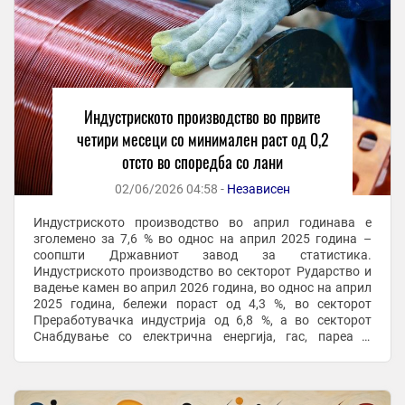
Индустриското производство во првите
четири месеци со минимален раст од 0,2
отсто во споредба со лани
02/06/2026 04:58 -
Независен
Индустриското производство во април годинава е
зголемено за 7,6 % во однос на април 2025 година –
соопшти Државниот завод за статистика.
Индустриското производство во секторот Рударство и
вадење камен во април 2026 година, во однос на април
2025 година, бележи пораст од 4,3 %, во секторот
Преработувачка индустрија од 6,8 %, а во секторот
Снабдување со електрична енергија, гас, пареа и
климатизација пораст од 22,6 %. Според главните ...