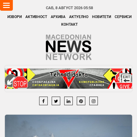
Toggle
САБ, 8 АВГУСТ 2026 05:58
navigation
ИЗВОРИ
АКТИВНОСТ
АРХИВА
АКТУЕЛНО
НОВИТЕТИ
СЕРВИСИ
КОНТАКТ