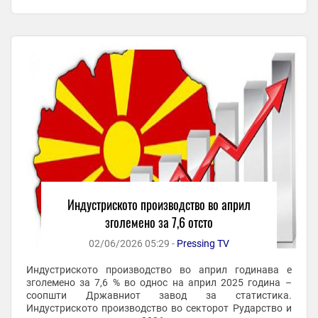
климатизација пораст од 22,6 %. Според главните ...
Индустриското производство во април
зголемено за 7,6 отсто
02/06/2026 05:29 -
Pressing TV
Индустриското производство во април годинава е
зголемено за 7,6 % во однос на април 2025 година –
соопшти Државниот завод за статистика.
Индустриското производство во секторот Рударство и