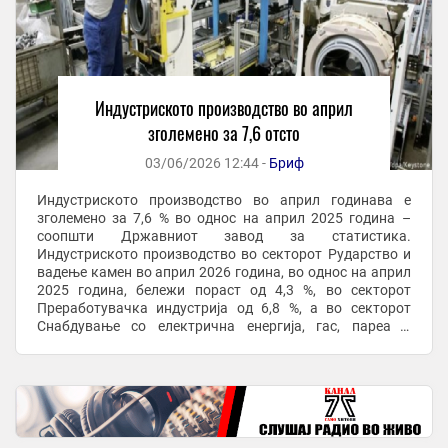
Индустриското производство во април
зголемено за 7,6 отсто
03/06/2026 12:44 -
Бриф
Индустриското производство во април годинава е
зголемено за 7,6 % во однос на април 2025 година –
соопшти Државниот завод за статистика.
Индустриското производство во секторот Рударство и
вадење камен во април 2026 година, во однос на април
2025 година, бележи пораст од 4,3 %, во секторот
Преработувачка индустрија од 6,8 %, а во секторот
Снабдување со електрична енергија, гас, пареа и
климатизација пораст од 22,6 %. Според главните ...