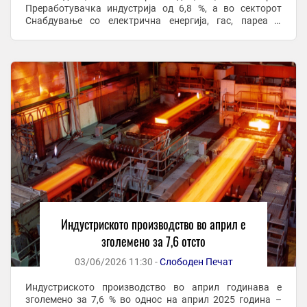
Преработувачка индустрија од 6,8 %, а во секторот
Снабдување со електрична енергија, гас, пареа и
климатизација пораст од 22,6 %. Според главните ...
Индустриското производство во април е
зголемено за 7,6 отсто
03/06/2026 11:30 -
Слободен Печат
Индустриското производство во април годинава е
зголемено за 7,6 % во однос на април 2025 година –