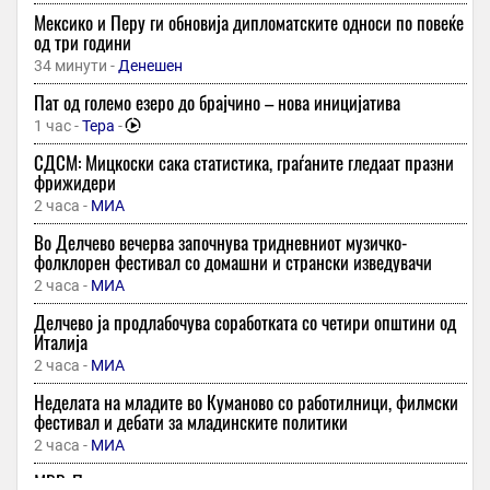
Мексико и Перу ги обновија дипломатските односи по повеќе
од три години
34 минути -
Денешен
Пат од големо езеро до брајчино – нова иницијатива
1 час -
Тера
-
СДСМ: Мицкоски сака статистика, граѓаните гледаат празни
фрижидери
2 часа -
МИА
Во Делчево вечерва започнува тридневниот музичко-
фолклорен фестивал со домашни и странски изведувачи
2 часа -
МИА
Делчево ја продлабочува соработката со четири општини од
Италија
2 часа -
МИА
Неделата на младите во Куманово со работилници, филмски
фестивал и дебати за младинските политики
2 часа -
МИА
МВР: Превентивни активности за спречување пожари и