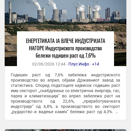
ЕНЕРГЕТИКАТА ЈА ВЛЕЧЕ ИНДУСТРИЈАТА
НАГОРЕ Индустриското производство
бележи годишен раст од 7,6%
02/06/2026 12:44 -
Плус Инфо
-
+14
Годишен раст од 7,6% забележа индустриското
производство во април, објави Државниот завод за
статистика. Според податоците највисок годишен раст
има секторот „снабдување со електрична енергија, гас,
пареа и климатизација“ во април забележа раст на
производството од 22,6%, „преработувачката
индустрија“ од 6,8%, а производството во секторот
„рударство и вадење камен“ бележи раст од 4,3%. Во
рамки на преработувачката индустрија растот го ...