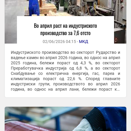
Во април раст на индустриското
производство за 7,6 отсто
02/06/2026 04:15 -
МКД
Индустриското производство во секторот Рударство и
вадење камен во април 2026 година, во однос на април
2025 година, бележи пораст од 4,3 %, во секторот
Преработувачка индустрија од 6,8 %, а во секторот
Снабдување со електрична енергија, гас, пареа и
климатизација пораст од 22,6 %. Според главните
индустриски групи, производството во април 2026
година, во однос на април лани, бележи пораст кај
Енергија за 17,2 %, Интермедијарни производи, ...