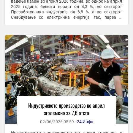
вадење камен во април 2026 година, во однос на април
2025 година, бележи пораст од 4,3 %, во секторот
Преработувачка индустрија од 6,8 %, а во секторот
Снабдување со електрична енергија, гас, пареа и
климатизација пораст од 22,6 %. Според главните ...
Индустриското производство во април
зголемено за 7,6 отсто
02/06/2026 05:59 -
24 Инфо
Индустриското производство во април годинава е