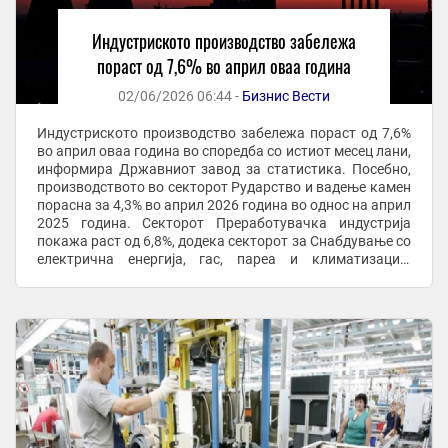
Индустриското производство забележа
пораст од 7,6% во април оваа година
02/06/2026 06:44 -
Бизнис Вести
Индустриското производство забележа пораст од 7,6%
во април оваа година во споредба со истиот месец лани,
информира Државниот завод за статистика. Посебно,
производството во секторот Рударство и вадење камен
порасна за 4,3% во април 2026 година во однос на април
2025 година. Секторот Преработувачка индустрија
покажа раст од 6,8%, додека секторот за Снабдување со
електрична енергија, гас, пареа и климатизација
забележа значителен пораст од ...