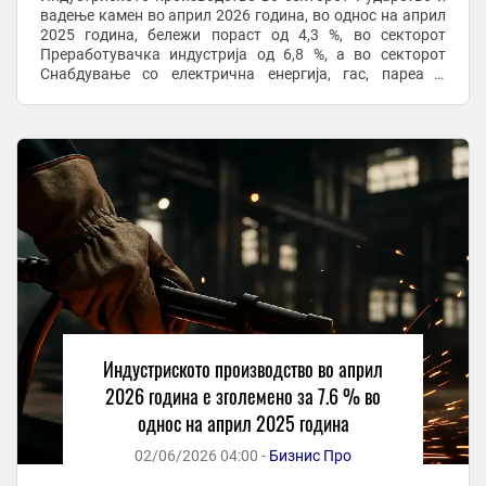
вадење камен во април 2026 година, во однос на април
2025 година, бележи пораст од 4,3 %, во секторот
Преработувачка индустрија од 6,8 %, а во секторот
Снабдување со електрична енергија, гас, пареа и
климатизација пораст од 22,6 %. Според главните ...
Индустриското производство во април
2026 година е зголемено за 7.6 % во
однос на април 2025 година
02/06/2026 04:00 -
Бизнис Про