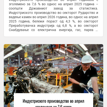
зголемено за 7,6 % во однос на април 2025 година –
соопшти Државниот завод за статистика.
Индустриското производство во секторот Рударство и
вадење камен во април 2026 година, во однос на април
2025 година, бележи пораст од 4,3 %, во секторот
Преработувачка индустрија од 6,8 %, а во секторот
Снабдување со електрична енергија, гас, пареа и
климатизација пораст од 22,6 %. Според главните ...
Индустриското производство во април
зголемено за 7,6 отсто