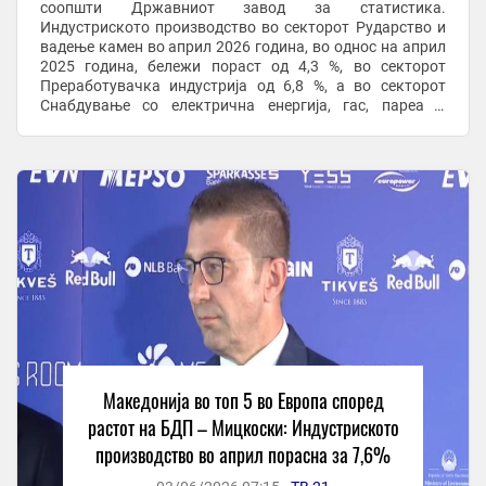
соопшти Државниот завод за статистика.
Индустриското производство во секторот Рударство и
вадење камен во април 2026 година, во однос на април
2025 година, бележи пораст од 4,3 %, во секторот
Преработувачка индустрија од 6,8 %, а во секторот
Снабдување со електрична енергија, гас, пареа и
климатизација пораст од 22,6 %. Според главните ...
Македонија во топ 5 во Европа според
растот на БДП – Мицкоски: Индустриското
производство во април порасна за 7,6%