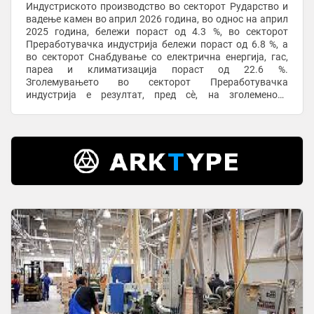
Индустриското производство во секторот Рударство и
вадење камен во април 2026 година, во однос на април
2025 година, бележи пораст од 4.3 %, во секторот
Преработувачка индустрија бележи пораст од 6.8 %, а
во секторот Снабдување со електрична енергија, гас,
пареа и климатизација пораст од 22.6 %.
Зголемувањето во секторот Преработувачка
индустрија е резултат, пред сѐ, на зголеменото
производство во следните оддели: – Производство на ...