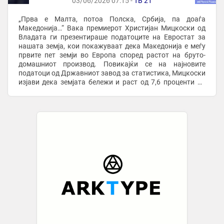
03/06/2026 07:15 -
ТВ 21
„Прва е Малта, потоа Полска, Србија, па доаѓа
Македонија…“ Вака премиерот Христијан Мицкоски од
Владата ги презентираше податоците на Евростат за
нашата земја, кои покажуваат дека Македонија е меѓу
првите пет земји во Европа според растот на бруто-
домашниот производ. Повикајќи се на најновите
податоци од Државниот завод за статистика, Мицкоски
изјави дека земјата бележи и раст од 7,6 проценти на
индустриското производство во споредба со април ...