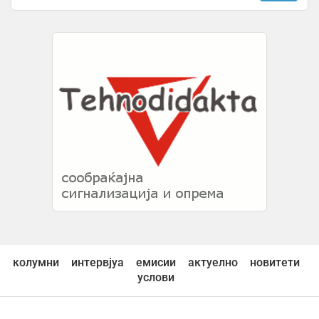
Алмада пристигна во Ривер Плата
1 час -
Top Sport
-
+2
Багери во дворот и работници на жештините: Верица
Ракочевиќ и Вељко градат базен на Авала
1 час -
Еспресо
-
Аргентинскиот репрезентативец Медина потпиша договор со
Баер Леверкузен
1 час -
Слободен Печат
Винисиус Жуниор е клучен играч во проектот на Мурињо
1 час -
Слободен Печат
Арсенал и Манчестер јунајтед во „лов“ на напаѓачот на Интер
1 час -
Спорт Манија
Алкалоид ги отвори контролните натпревари со триумф
1 час -
Гол
-
+1
колумни
интервјуа
емисии
актуелно
новитети
Механичар откри половен автомобил што според него е
услови
подобар од многу нови модели: „Да можам, веднаш би го
купил“