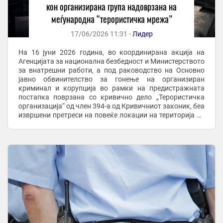
кон организирана група надоврзана на
меѓународна “терористичка мрежа”
17/06/2026 11:31 -
Лидер
На 16 јуни 2026 година, во координирана акција на
Агенцијата за национална безбедност и Министерството
за внатрешни работи, а под раководство на Основно
јавно обвинителство за гонење на организиран
криминал и корупција во рамки на предистражната
постапка поврзана со кривично дело „Терористичка
организација“ од член 394-а од Кривичниот законик, беа
извршени претреси на повеќе локации на територија на
Град Скопје при што се пронајдени и ...