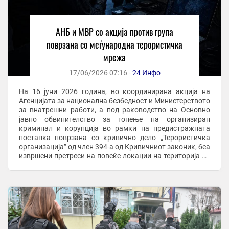
АНБ и МВР со акција против група
поврзана со меѓународна терористичка
мрежа
17/06/2026 07:16 -
24 Инфо
На 16 јуни 2026 година, во координирана акција на
Агенцијата за национална безбедност и Министерството
за внатрешни работи, а под раководство на Основно
јавно обвинителство за гонење на организиран
криминал и корупција во рамки на предистражната
постапка поврзана со кривично дело „Терористичка
организација” од член 394-а од Кривичниот законик, беа
извршени претреси на повеќе локации на територија на
Град Скопје при што се пронајдени и ...