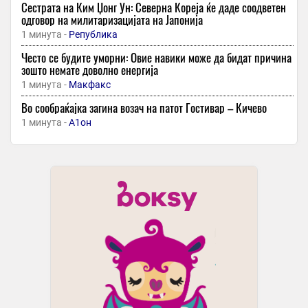
Сестрата на Ким Џонг Ун: Cеверна Кореја ќе даде соодветен
одговор на милитаризацијата на Јапонија
1 минута -
Република
Често се будите уморни: Овие навики може да бидат причина
зошто немате доволно енергија
1 минута -
Макфакс
Во сообраќајка загина возач на патот Гостивар – Кичево
1 минута -
А1он
ДРАМАТИЧНИ СЦЕНИ ОД СКОПЈЕ: Маж пренесен во болница
поради вдишување чад - ова е неговата состојба!
15 минути -
Прв
Изгаснат пожарот во Чифлик сега гори на други три локации
низ Македонија
16 минути -
Трн
Реми меѓу ПСЖ и Јунајтед на контролата во Гетеборг
16 минути -
Екипа
-
+1
-
Интервју со Иван Џепароски за антологијата „Скопје 63/63“:
Поетска меморија на непосредното доживување