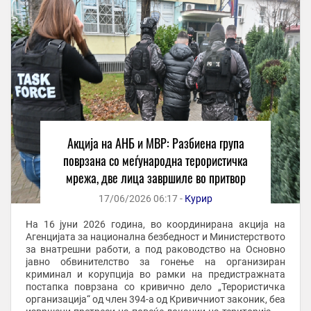
Акција на АНБ и МВР: Разбиена група
поврзана со меѓународна терористичка
мрежа, две лица завршиле во притвор
17/06/2026 06:17 -
Курир
На 16 јуни 2026 година, во координирана акција на
Агенцијата за национална безбедност и Министерството
за внатрешни работи, а под раководство на Основно
јавно обвинителство за гонење на организиран
криминал и корупција во рамки на предистражната
постапка поврзана со кривично дело „Терористичка
организација“ од член 394-а од Кривичниот законик, беа