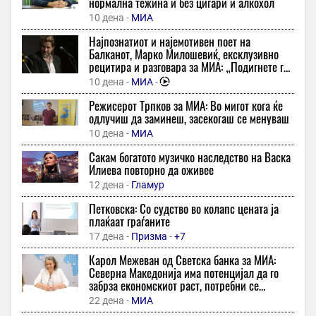
нормална тежина и без цигари и алкохол
„МакеДокс“ ќе ја претстави програмата за своето 17. издание
10 дена -
МИА
31 минута -
Радио МОФ
Најпознатиот и најемотивен поет на
Руски ракетни напади на Киев тројца убиени меѓу нив и дете
Балканот, Марко Милошевиќ, ексклузивно
31 минута -
Телма
рецитира и разговара за МИА: „Подигнете го
ракавот - ако сте се наежиле од стиховите,
Нов инцидент во Германија, дронови прелетаа над воена база
10 дена -
МИА
-
добро е!“
31 минута -
Макфакс
-
+4
Режисерот Трпков за МИА: Во мигот кога ќе
одлучиш да заминеш, засекогаш се менуваш
Еден трик открива дали пилешкото месо е свежо или старо –
внимавајте пред да го купите
10 дена -
МИА
45 минути -
Гламур
Сакам богатото музичко наследство на Васка
Илиева повторно да оживее
Тиквеш „пукна петарда“ во Куманово против Башкими и сега
е лидер во Прва лига
12 дена -
Гламур
45 минути -
Спорт Манија
-
+2
Петковска: Со судство во колапс цената ја
плаќаат граѓаните
Уште двајца играчи на Барса пред заминување: Ханси Флик
им ја покажа излезната врата и не отпатуваа со тимот во
17 дена -
Призма
-
+7
Удине
Карол Межеван од Светска банка за МИА:
45 минути -
Дерби
Северна Македонија има потенцијал да го
забрза економскиот раст, потребни се
Адмирал Ефтимов: Нема активности со намера против
структурни реформи
Бугарија, дронот кај Кардам бил мамка од типот „Маја“
22 дена -
МИА