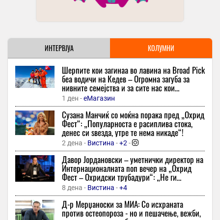
16 минути -
Слободен Печат
Велковски: На нивата нема ВМРО, СДСМ и партиски книшки
– 50 денари за ајварската пиперка е барање за опстанок
16 минути -
Zoom
-
ИНТЕРВЈУА
КОЛУМНИ
Нина Бадриќ изгледа феноменално во едноставен едноделен
костим за капење
Шерпите кои загинаа во лавина на Broad Pick
30 минути -
Еспресо
-
беа водичи на Кедев – Oгромна загуба за
нивните семејства и за сите нас кои
Мартин издоминира на спринтот на Силверстон и
споделувавме фасцинантни моменти со нив,
профитираше од маките на Маркез
1 ден -
еМагазин
вели тој
30 минути -
Дерби
-
+1
Сузана Манчиќ со моќна порака пред „Охрид
Фест“: „Популарноста е расиплива стока,
Бритни Спирс во емотивна исповед призна: „Потфрлив како
денес си ѕвезда, утре те нема никаде“!
мајка, никогаш не ми дозволија да бидам тоа што сум“
2 дена -
Вистина
-
+2
-
30 минути -
Слободен Печат
-
Давор Јордановски – уметнички директор на
Арсенал го потврди доаѓањето на Гимараеш
Интернационалната поп вечер на „Охрид
31 минута -
Независен
-
+1
Фест – Охридски трубадури“: „Не ги
копираме светските трендови – сакаме ние
Google ја проширува улогата на вештачката интелигенција во
8 дена -
Вистина
-
+4
да бидеме инспирација“
огласувањето при пребарување
Д-р Мерџаноски за МИА: Со исхраната
31 минута -
Иновативност
против остеопороза - но и пешачење, вежби,