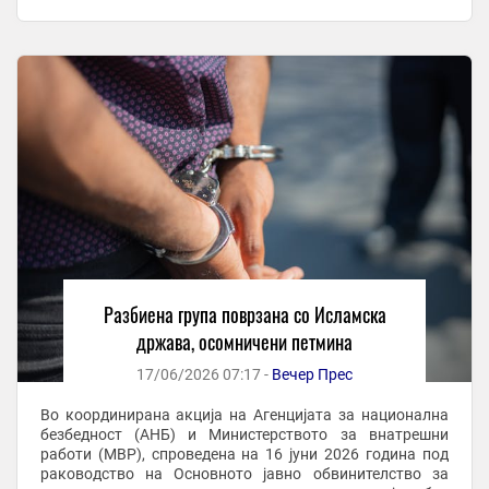
Град Скопје при што се пронајдени и ...
Разбиена група поврзана со Исламска
држава, осомничени петмина
17/06/2026 07:17 -
Вечер Прес
Во координирана акција на Агенцијата за национална
безбедност (АНБ) и Министерството за внатрешни
работи (МВР), спроведена на 16 јуни 2026 година под
раководство на Основното јавно обвинителство за