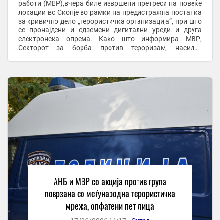
работи (МВР),вчера биле извршени претреси на повеќе
локации во Скопје во рамки на предистражна постапка
за кривично дело „терористичка организација“, при што
се пронајдени и одземени дигитални уреди и друга
електронска опрема. Како што информира МВР,
Секторот за борба против тероризам, насилен
екстремизам и радикализам при Одделот за сузбивање
на ...
АНБ и МВР со акција против група
поврзана со меѓународна терористичка
мрежа, опфатени пет лица