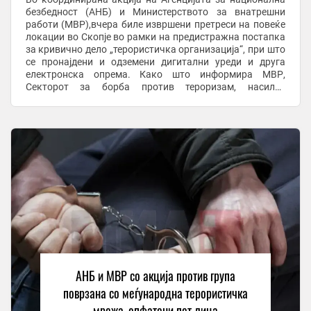
безбедност (АНБ) и Министерството за внатрешни
работи (МВР),вчера биле извршени претреси на повеќе
локации во Скопје во рамки на предистражна постапка
за кривично дело „терористичка организација“, при што
се пронајдени и одземени дигитални уреди и друга
електронска опрема. Како што информира МВР,
Секторот за борба против тероризам, насилен
екстремизам и радикализам при Одделот за сузбивање
на ...
АНБ и МВР со акција против група
поврзана со меѓународна терористичка
мрежа, опфатени пет лица