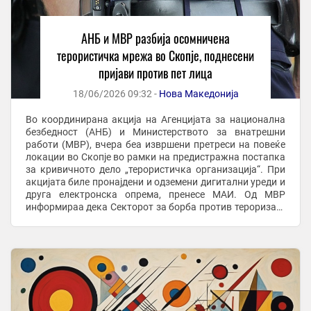
АНБ и МВР разбија осомничена
терористичка мрежа во Скопје, поднесени
пријави против пет лица
18/06/2026 09:32 -
Нова Македонија
Во координирана акција на Агенцијата за национална
безбедност (АНБ) и Министерството за внатрешни
работи (МВР), вчера беа извршени претреси на повеќе
локации во Скопје во рамки на предистражна постапка
за кривичното дело „терористичка организација“. При
акцијата биле пронајдени и одземени дигитални уреди и
друга електронска опрема, пренесе МАИ. Од МВР
информираа дека Секторот за борба против тероризам,
насилен екстремизам и радикализам при ...