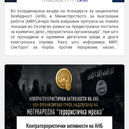
17/06/2026 11:17 -
Сител
Во координирана акција на Агенцијата за национална
безбедност (АНБ) и Министерството за внатрешни
работи (МВР),вчера биле извршени претреси на повеќе
локации во Скопје во рамки на предистражна постапка
за кривично дело „терористичка организација“, при што
се пронајдени и одземени дигитални уреди и друга
електронска опрема. Како што информира МВР,
Секторот за борба против тероризам, насилен
екстремизам и радикализам при Одделот за сузбивање
...
Контратерористички активности на АНБ