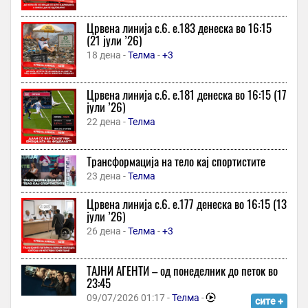
1 час -
Пулс 24
-
+1
Црвена линија с.6. e.183 денеска во 16:15
„И ВО ЖИВО И НА УМРЕНИЦА СУМ ПОУБАВ ОД ВАС“-
(21 јули ’26)
Стоилковиќ жестоко одговори на „умреницата“ што ја објави
18 дена -
Телма
-
+3
СДСМ
1 час -
Вечер
Црвена линија с.6. e.181 денеска во 16:15 (17
Ништо од Автокоманда: Утрешниот меч Скопје – Струга ТЛ се
јули ’26)
игра на ФФМ од 17 часот!
22 дена -
Телма
1 час -
Sport Media
Шестмина тешко повредени во судир на два воза во хрватска
Трансформација на тело кај спортистите
1 час -
Сакам Да Кажам
23 дена -
Телма
Промовиран првиот графички роман – стрип од Бобан Пешов
Црвена линија с.6. e.177 денеска во 16:15 (13
1 час -
Курир
јули ’26)
Waze добива големо AI ажурирање: Апликацијата сега учи
26 дена -
Телма
-
+3
како да возите
1 час -
USB
-
+1
ТАJНИ АГЕНТИ – од понеделник до петок во
Повеќето земји од групата Г7 трошат повеќе за отплата на
23:45
долговите отколку за одбрана
09/07/2026 01:17 -
Телма
-
сите +
1 час -
Република