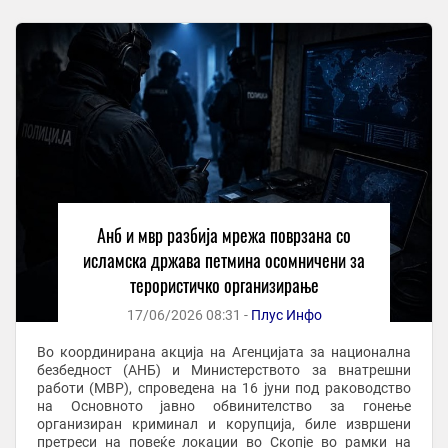
Анб и мвр разбија мрежа поврзана со
исламска држава петмина осомничени за
терористичко организирање
17/06/2026 08:31 -
Плус Инфо
Во координирана акција на Агенцијата за национална
безбедност (АНБ) и Министерството за внатрешни
работи (МВР), спроведена на 16 јуни под раководство
на Основното јавно обвинителство за гонење
организиран криминал и корупција, биле извршени
претреси на повеќе локации во Скопје во рамки на