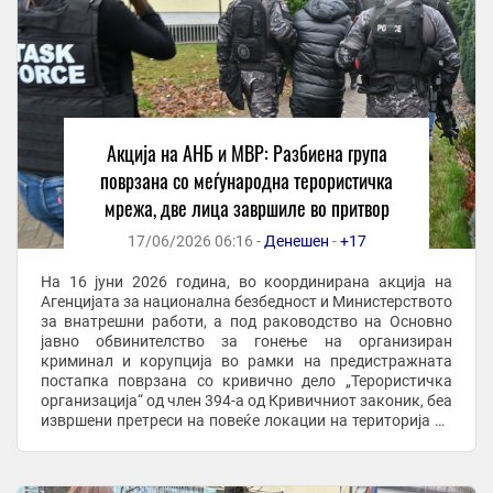
Акција на АНБ и МВР: Разбиена група
поврзана со меѓународна терористичка
мрежа, две лица завршиле во притвор
17/06/2026 06:16 -
Денешен
-
+17
На 16 јуни 2026 година, во координирана акција на
Агенцијата за национална безбедност и Министерството
за внатрешни работи, а под раководство на Основно
јавно обвинителство за гонење на организиран
криминал и корупција во рамки на предистражната
постапка поврзана со кривично дело „Терористичка
организација“ од член 394-а од Кривичниот законик, беа
извршени претреси на повеќе локации на територија на
Град Скопје при што се пронајдени и ...