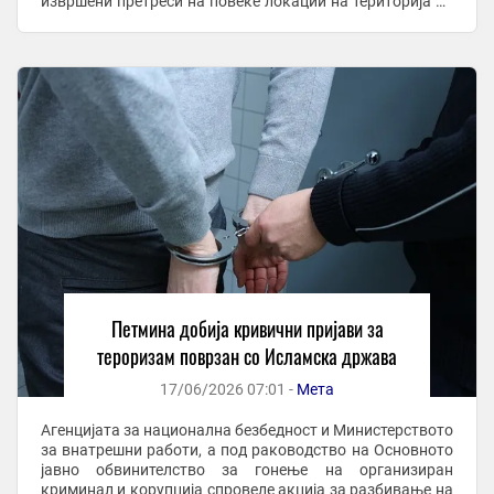
извршени претреси на повеќе локации на територија на
Град Скопје при што се пронајдени и ...
Петмина добија кривични пријави за
тероризам поврзан со Исламска држава
17/06/2026 07:01 -
Мета
Агенцијата за национална безбедност и Министерството
за внатрешни работи, а под раководство на Основното
јавно обвинителство за гонење на организиран
криминал и корупција спровеле акција за разбивање на