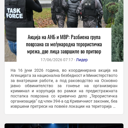
Акција на АНБ и МВР: Разбиена група
поврзана со меѓународна терористичка
мрежа, две лица завршиле во притвор
17/06/2026 07:17 -
Лидер
На 16 јуни 2026 година, во координирана акција на
Агенцијата за национална безбедност и Министерството
за внатрешни работи, а под раководство на Основно
јавно обвинителство за гонење на организиран
криминал и корупција во рамки на предистражната
постапка поврзана со кривично дело „Терористичка
организација“ од член 394-а од Кривичниот законик, беа
извршени претреси на повеќе локации на територија на
Град Скопје при што се пронајдени и ...