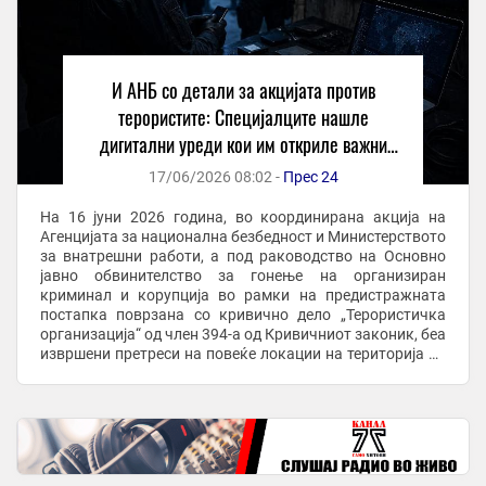
И АНБ со детали за акцијата против
терористите: Специјалците нашле
дигитални уреди кои им откриле важни
траги
17/06/2026 08:02 -
Прес 24
На 16 јуни 2026 година, во координирана акција на
Агенцијата за национална безбедност и Министерството
за внатрешни работи, а под раководство на Основно
јавно обвинителство за гонење на организиран
криминал и корупција во рамки на предистражната
постапка поврзана со кривично дело „Терористичка
организација“ од член 394-а од Кривичниот законик, беа
извршени претреси на повеќе локации на територија на
Град Скопје при што се пронајдени и ...