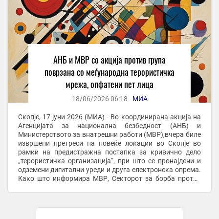
АНБ и МВР со акција против група
поврзана со меѓународна терористичка
мрежа, опфатени пет лица
18/06/2026 06:18 -
МИА
Скопје, 17 јуни 2026 (МИА) - Во координирана акција на
Агенцијата за национална безбедност (АНБ) и
Министерството за внатрешни работи (МВР),вчера биле
извршени претреси на повеќе локации во Скопје во
рамки на предистражна постапка за кривично дело
„терористичка организација“, при што се пронајдени и
одземени дигитални уреди и друга електронска опрема.
Како што информира МВР, Секторот за борба против
тероризам, насилен екстремизам и ...