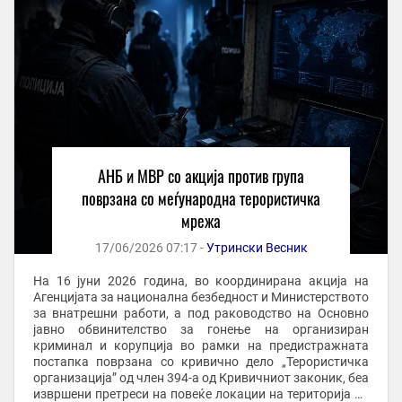
АНБ и МВР со акција против група
поврзана со меѓународна терористичка
мрежа
17/06/2026 07:17 -
Утрински Весник
На 16 јуни 2026 година, во координирана акција на
Агенцијата за национална безбедност и Министерството
за внатрешни работи, а под раководство на Основно
јавно обвинителство за гонење на организиран
криминал и корупција во рамки на предистражната
постапка поврзана со кривично дело „Терористичка
организација” од член 394-а од Кривичниот законик, беа
извршени претреси на повеќе локации на територија на