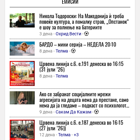
ЕМИСИИ
Македонецот кој со тешка повреда беше транспортиран од
Турција дише самостојно и ги движи рацете
Никола Тодороски: На Македонија ѝ треба
46 минути -
Локално
-
+1
повеќе култура, а помалку страв, „Опстанок“
„Ертрактори“ го гаснат пожарот кај Сопиште
е шоу за полнење на батериите
46 минути -
360 Степени
-
+1
-
3 дена -
Охрид Вести
-
Неочекуван проблем: Барселона го одложи трансферот на
БАРДО – мини серија – НЕДЕЛА 20:10
Жоао Кансело
8 дена -
Телма
-
1 час -
Спорт Манија
Црвена линија с.6. e.191 денеска во 16:15
ОСЛАБЕЛ 91 КИЛОГРАМ! Целиот свет остана без зборови по
(31 јули ’26)
објавувањето на графиите од ЛЕГЕНДАРНИОТ АКТЕР
8 дена -
Телма
1 час -
Во Центар
-
Стотици луѓе се собраа пред катедрала затоа што мислеа
дека Роналдо се жени, неговата сестра се огласи
Ако се забранат социјалните мрежи
агресијата на децата нема да престане, само
1 час -
Макфакс
-
+1
-
нема да ја гледаме – подкаст со психологот
емилија бошкова
Европа пред радикален потег: Дали се подготвува општа
9 дена -
Сакам Да Кажам
-
забрана за социјалните медиуми за деца?
Црвена линија с.6. e.187 денеска во 16:15
1 час -
Инфо
-
+1
(27 јули ’26))
Еверест крие ужасна тајна веќе 30 години: Сега започнува
12 дена -
Телма
-
+3
акцијата, се бара специјализиран тим