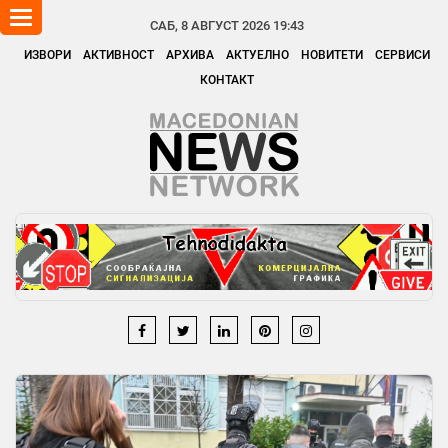
Toggle
САБ, 8 АВГУСТ 2026 19:43
navigation
ИЗВОРИ
АКТИВНОСТ
АРХИВА
АКТУЕЛНО
НОВИТЕТИ
СЕРВИСИ
КОНТАКТ