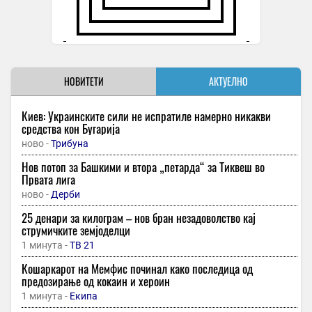
НОВИТЕТИ
АКТУЕЛНО
Киев: Украинските сили не испратиле намерно никакви
средства кон Бугарија
ново -
Трибуна
Нов потоп за Башкими и втора „петарда“ за Тиквеш во
Првата лига
ново -
Дерби
25 денари за килограм – нов бран незадоволство кај
струмичките земјоделци
1 минута -
ТВ 21
Кошаркарот на Мемфис починал како последица од
предозирање од кокаин и хероин
1 минута -
Екипа