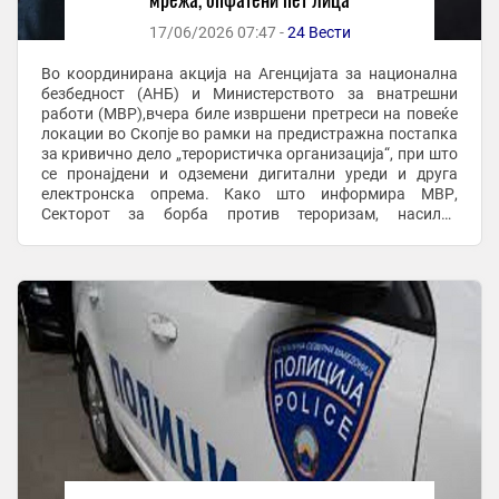
17/06/2026 07:47 -
24 Вести
Во координирана акција на Агенцијата за национална
безбедност (АНБ) и Министерството за внатрешни
работи (МВР),вчера биле извршени претреси на повеќе
локации во Скопје во рамки на предистражна постапка
за кривично дело „терористичка организација“, при што
се пронајдени и одземени дигитални уреди и друга
електронска опрема. Како што информира МВР,
Секторот за борба против тероризам, насилен
екстремизам и радикализам при Одделот за сузбивање
на ...