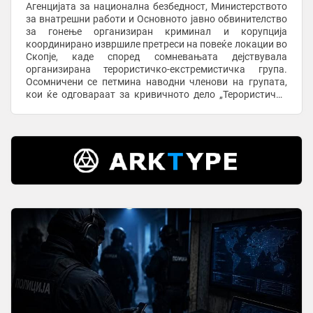
Агенцијата за национална безбедност, Министерството
за внатрешни работи и Основното јавно обвинителство
за гонење организиран криминал и корупција
координирано извршиле претреси на повеќе локации во
Скопје, каде според сомневањата дејствувала
организирана терористичко-екстремистичка група.
Осомничени се петмина наводни членови на групата,
кои ќе одговараат за кривичното дело „Терористичка
организација“. При претресите биле пронајдени и ...