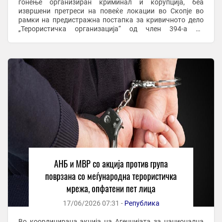
гонење организиран криминал и корупција, беа
извршени претреси на повеќе локации во Скопје во
рамки на предистражна постапка за кривичното дело
„Терористичка организација“ од член 394-а од
Кривичниот законик. При претресите биле пронајдени и
...
АНБ и МВР со акција против група
поврзана со меѓународна терористичка
мрежа, опфатени пет лица
17/06/2026 07:31 -
Република
Во координирана акција на Агенцијата за национална