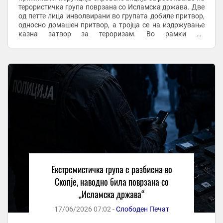
терористичка група поврзана со Исламска држава. Две
од петте лица инволвирани во групата добиле притвор,
односно домашен притвор, а тројца се на издржување
казна затвор за тероризам. Во рамки на
предистражната постапка поврзана со кривичното ...
Екстремистичка група е разбиена во
Скопје, наводно била поврзана со
„Исламска држава“
17/06/2026 07:02 -
Слободен Печат