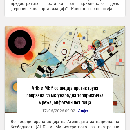
предистражна постапка за кривичното дело
„терористичка организација“. Како што соопштија од
АНБ, во акцијата биле опфатени пет лица за кои постои
основано ...
АНБ и МВР со акција против група
поврзана со меѓународна терористичка
мрежа, опфатени пет лица
17/06/2026 09:02 -
Алфа
Во координирана акција на Агенцијата за национална
безбедност (АНБ) и Министерството за внатрешни