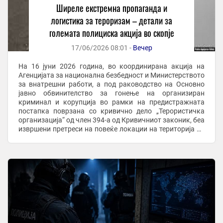
Ширеле екстремна пропаганда и
логистика за тероризам – детали за
големата полициска акција во скопје
17/06/2026 08:01 -
Вечер
На 16 јуни 2026 година, во координирана акција на
Агенцијата за национална безбедност и Министерството
за внатрешни работи, а под раководство на Основно
јавно обвинителство за гонење на организиран
криминал и корупција во рамки на предистражната
постапка поврзана со кривично дело „Терористичка
организација“ од член 394-а од Кривичниот законик, беа
извршени претреси на повеќе локации на територија на
Град Скопје при што се пронајдени и ...