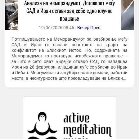
Aнализа на меморандумот: Договорот меѓу
САД и Иран остави зад себе едно клучно
прашање
19/06/2026 08:46 -
Вечер Прес
Потпишувањето на Меморандумот за разбирање меѓу
САД и Иран го означи почетокот на крајот на
конфликтот на Блискиот Исток. Но, содржината на
Меморандумот го поставува неизбежното прашање –
за што е сето ова? Бидејќи откако САД го нападнаа
Иран на 28 февруари, илјадници луѓе се убиени во Иран
и Либан. Многумина ги загубија своите домови, работни
места, а несигурноста што преовладуваше на Блискиот
Исток остави трага врз економиите на земјите што ...