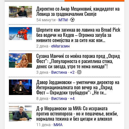
24 минути -
Еспресо
Директно со Амар Мециновиќ, кандидатот на
Можна размена на фудбалери меѓу Барселона и Сити
Левица за градоначалник Скопје
24 минути -
Курир
54 минути -
МТМ
-
Фудбалер на Коритиба пропадна во тунел славејќи гол,
Шерпите кои загинаа во лавина на Broad Pick
истиот беше поништен со ВАР
беа водичи на Кедев – Oгромна загуба за
24 минути -
Дерби
нивните семејства и за сите нас кои
споделувавме фасцинантни моменти со нив,
Македонскиот Престон Лајонс го освои австралискиот
2 дена -
еМагазин
вели тој
Докерти Kуп
Сузана Манчиќ со моќна порака пред „Охрид
24 минути -
Гол
-
+1
Фест“: „Популарноста е расиплива стока,
денес си ѕвезда, утре те нема никаде“!
Недостигот на DRAM меморија може да ја одложи испораката
на iPhone 18 Pro серијата
3 дена -
Вистина
-
+2
-
24 минути -
Конект
Давор Јордановски – уметнички директор на
Интернационалната поп вечер на „Охрид
Новак Ѓоковиќ запеа на концертот на Владo Георгиев и ја
Фест – Охридски трубадури“: „Не ги
воодушеви публиката
копираме светските трендови – сакаме ние
8 дена -
Вистина
-
+4
24 минути -
Лидер
-
+1
-
да бидеме инспирација“
Д-р Мерџаноски за МИА: Со исхраната
На стара црква во Сирија пронајден натпис на македонски
против остеопороза - но и пешачење, вежби,
јазик
нормална тежина и без цигари и алкохол
24 минути -
МКД Прес
11 дена -
МИА