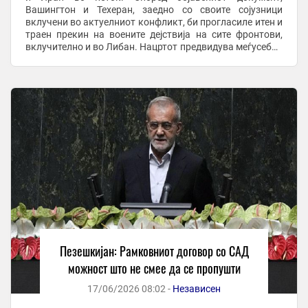
Вашингтон и Техеран, заедно со своите сојузници
вклучени во актуелниот конфликт, би прогласиле итен и
траен прекин на воените дејствија на сите фронтови,
вклучително и во Либан. Нацртот предвидува меѓусебно
почитување на суверенитетот и ...
Пезешкијан: Рамковниот договор со САД
можност што не смее да се пропушти
17/06/2026 08:02 -
Независен