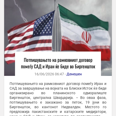
Потпишувањето на рамковниот договор
помеѓу САД и Иран ќе биде во Биргеншток
16/06/2026 06:47 -
Денешен
Потпишувањето на рамковниот договор помеѓу Иран и
САД за завршување на војната на Блиски Исток ќе биде
организирано во планинското одморалиште
Биргеншток, централна Швајцарија. – Во оваа фаза,
потпишувањето е закажано за петок, 19 јуни во
Биргеншток, во кантонот Нидвалден. Местото го
предложија пакистанските и катарските медијатори,