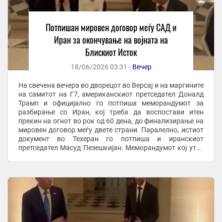
Потпишан мировен договор меѓу САД и
Иран за окончување на војната на
Блискиот Исток
18/06/2026 03:31 -
Вечер
На свечена вечера во дворецот во Версај и на маргините
на самитот на Г7, американскиот претседател Доналд
Трамп и официјално го потпиша меморандумот за
разбирање со Иран, кој треба да воспостави итен
прекин на огнот во рок од 60 дена, до финализирање на
мировен договор меѓу двете страни. Паралелно, истиот
документ во Техеран го потпиша и иранскиот
претседател Масуд Пезешкијан. Меморандумот кој утре
треба да биде потврден на свечена ...