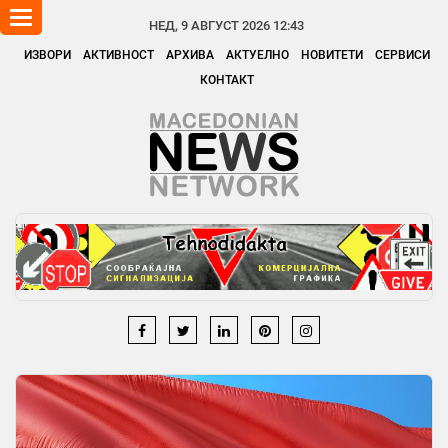
Toggle
НЕД, 9 АВГУСТ 2026 12:43
navigation
ИЗВОРИ
АКТИВНОСТ
АРХИВА
АКТУЕЛНО
НОВИТЕТИ
СЕРВИСИ
КОНТАКТ