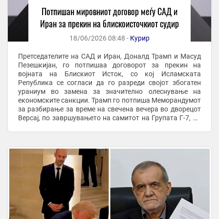
Потпишан мировниот договор меѓу САД и
Иран за прекин на блискоисточкиот судир
18/06/2026 08:48 -
Курир
Претседателите на САД и Иран, Доналд Трамп и Масуд
Пезешкијан, го потпишаа договорот за прекин на
војната на Блискиот Исток, со кој Исламската
Република се согласи да го разреди својот збогатен
ураниум во замена за значително олеснување на
економските санкции. Трамп го потпиша Меморандумот
за разбирање за време на свечена вечера во дворецот
Версај, по завршувањето на самитот на Групата Г-7, во
присуство на францускиот претседател Емануел ...