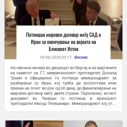
Потпишан мировен договор меѓу САД и
Иран за окончување на војната на
Блискиот Исток
18/06/2026 05:17 -
Весник
На свечена вечера во дворецот во Версај и на маргините
на самитот на Г7, американскиот претседател Доналд
Трамп и официјално го потпиша меморандумот за
разбирање со Иран, кој треба да воспостави итен
прекин на огнот во рок од 60 дена, до финализирање на
мировен договор меѓу двете страни. Паралелно, истиот
документ во Техеран го потпиша и иранскиот
претседател Масуд Пезешкијан. Меморандумот кој утре
треба да биде потврден на свечена церемонија ...