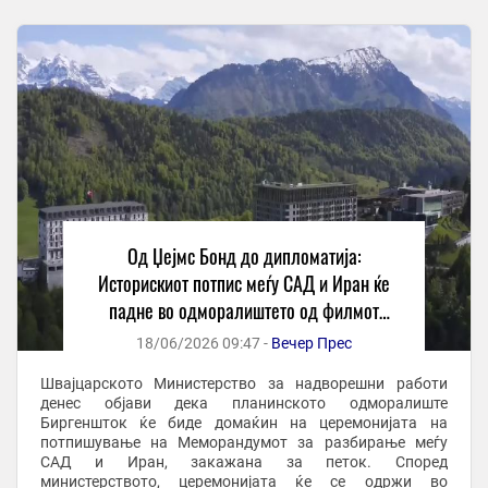
Од Џејмс Бонд до дипломатија:
Историскиот потпис меѓу САД и Иран ќе
падне во одморалиштето од филмот
„Голдфингер“
18/06/2026 09:47 -
Вечер Прес
Швајцарското Министерство за надворешни работи
денес објави дека планинското одморалиште
Биргеншток ќе биде домаќин на церемонијата на
потпишување на Меморандумот за разбирање меѓу
САД и Иран, закажана за петок. Според
министерството, церемонијата ќе се одржи во