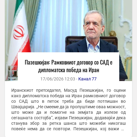
Пазешкијан: Рамковниот договор со САД е
дипломатска победа на Иран
17/06/2026 12:03 -
Канал 77
Иранскиот претседател, Масуд Пезешкијан, го оцени
како дипломатска победа на Иран рамковниот договор
со САД што в петок треба да биде потпишан во
Швајцарија. „Не смееме да ја пропуштиме оваа можност,
што може да и помогне на земјата да излезе од
сегашната состојба“, изјави Пезешкијан, додавајќи дека
станува збор за ретка шанса што можеби никогаш
повеќе нема да се повтори. Пезешкијан, кој важи за
политичар со умерени ставови, повеќепати се ...