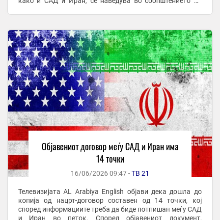
како и САД и Иран, се наведува во соопштението на
швајцарското Министерство за надворешни работи. Во
...
Објавениот договор меѓу САД и Иран има
14 точки
16/06/2026 09:47 -
ТВ 21
Телевизијата AL Arabiya English објави дека дошла до
копија од нацрт-договор составен од 14 точки, кој
според информациите треба да биде потпишан меѓу САД
и Иран во петок. Според објавениот документ,