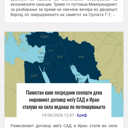
економските санкции. Трамп го потпиша Меморандумот
за разбирање за време на свечена вечера во дворецот
Версај, по завршувањето на самитот на Групата Г-7, во
присуство на францускиот претседател Емануел ...
Пакистан како посредник соопшти дека
мировниот договор меѓу САД и Иран
стапува на сила веднаш по потпишувањето
19/06/2026 12:47 -
Бриф
Рамковниот договор меѓу САД и Иран стапи во сила