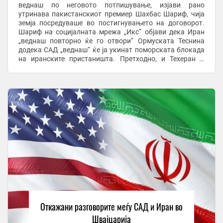
веднаш по неговото потпишување, изјави рано
утринава пакистанскиот премиер Шахбас Шариф, чија
земја посредуваше во постигнувањето на договорот.
Шариф на социјалната мрежа „Икс“ објави дека Иран
„веднаш повторно ќе го отвори“ Ормуската Теснина
додека САД „веднаш“ ќе ја укинат поморската блокада
на иранските пристаништа. Претходно, и Техеран и
Вашингтон соопштија дека претседателите Доналд
ТРамп ...
Откажани разговорите меѓу САД и Иран во
Швајцарија