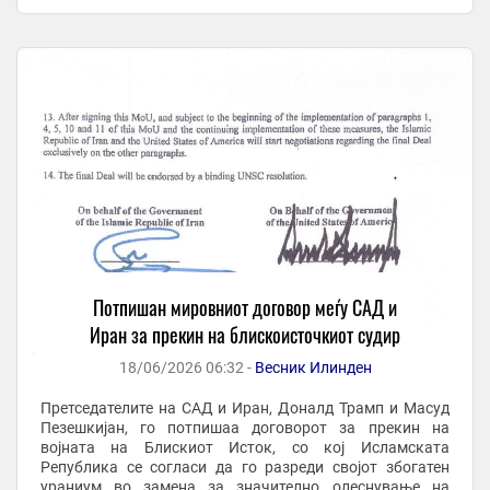
присуство на францускиот претседател Емануел ...
Потпишан мировниот договор меѓу САД и
Иран за прекин на блискоисточкиот судир
18/06/2026 06:32 -
Весник Илинден
Претседателите на САД и Иран, Доналд Трамп и Масуд
Пезешкијан, го потпишаа договорот за прекин на
војната на Блискиот Исток, со кој Исламската
Република се согласи да го разреди својот збогатен
ураниум во замена за значително олеснување на