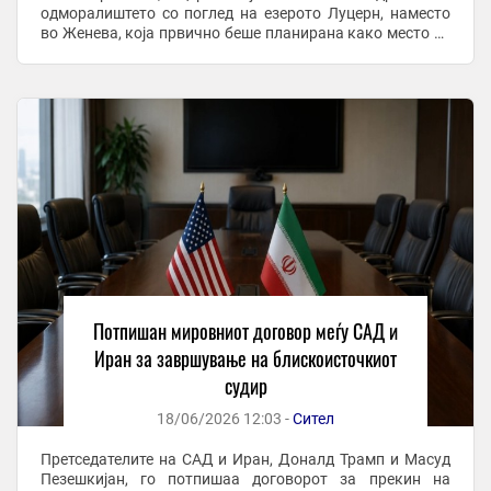
одморалиштето со поглед на езерото Луцерн, наместо
во Женева, која првично беше планирана како место за
потпишување, пренесе СиЕнЕн. Швајцарските власти
изјавија дека се во близок ...
Потпишан мировниот договор меѓу САД и
Иран за завршување на блискоисточкиот
судир
18/06/2026 12:03 -
Сител
Претседателите на САД и Иран, Доналд Трамп и Масуд
Пезешкијан, го потпишаа договорот за прекин на