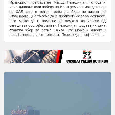
Иранскиот претседател, Масуд Пезешкијан, го оцени
како дипломатска победа на Иран рамковниот договор
со САД што в петок треба да биде потпишан во
Швајцарија. „Не смееме да ја пропуштиме оваа можност,
што може да и помогне на земјата да излезе од
сегашната состојба“, изјави Пезешкијан, додавајќи дека
станува збор за ретка шанса што можеби никогаш
повеќе нема да се повтори. Пезешкијан, кој важи за
политичар со умерени ставови, повеќепати се ...