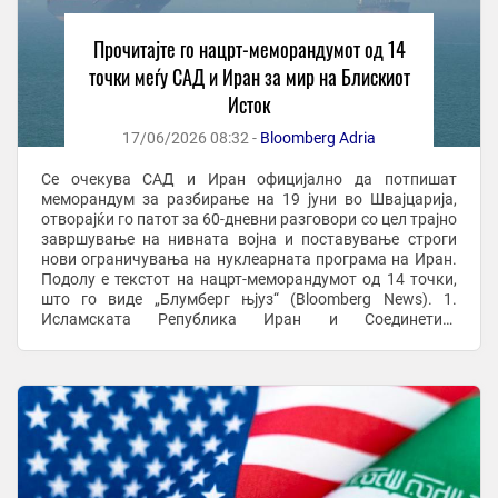
Прочитајте го нацрт-меморандумот од 14
точки меѓу САД и Иран за мир на Блискиот
Исток
17/06/2026 08:32 -
Bloomberg Adria
Се очекува САД и Иран официјално да потпишат
меморандум за разбирање на 19 јуни во Швајцарија,
отворајќи го патот за 60-дневни разговори со цел трајно
завршување на нивната војна и поставување строги
нови ограничувања на нуклеарната програма на Иран.
Подолу е текстот на нацрт-меморандумот од 14 точки,
што го виде „Блумберг њјуз“ (Bloomberg News). 1.
Исламската Република Иран и Соединетите
Американски Држави, заедно со нивните сојузници во ...