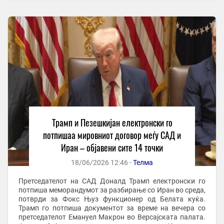
Трамп и Пезешкијан електронски го
потпишаа мировниот договор меѓу САД и
Иран – објавени сите 14 точки
18/06/2026 12:46 -
Телма
Претседателот на САД Доналд Трамп електронски го
потпиша меморандумот за разбирање со Иран во среда,
потврди за Фокс Њуз функционер од Белата куќа.
Трамп го потпиша документот за време на вечера со
претседателот Емануел Макрон во Версајската палата.