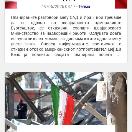
19/06/2026 08:17 -
Телма
Планираните разговори меѓу САД и Иран, кои требаше
да се одржат во швајцарското одморалиште
Бургеншток, се откажани, соопшти швајцарското
Министерство за надворешни работи. Одлуката доаѓа
во чувствителен момент за дипломатските односи меѓу
двете земји. Според информациите, состанокот е
откажан откако американскиот потпретседател Џеј Ди
Венс ја повлекол својата планирана посета на
Швајцарија. Дополнително, иранските претставници во
изминатите ...