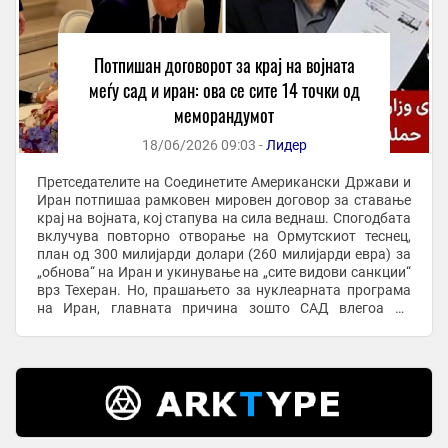
Потпишан договорот за крај на војната
меѓу сад и иран: ова се сите 14 точки од
меморандумот
18/06/2026 09:03 -
Лидер
Претседателите на Соединетите Американски Држави и
Иран потпишаа рамковен мировен договор за ставање
крај на војната, кој стапува на сила веднаш. Спогодбата
вклучува повторно отворање на Ормутскиот теснец,
план од 300 милијарди долари (260 милијарди евра) за
„обнова“ на Иран и укинување на „сите видови санкции“
врз Техеран. Но, прашањето за нуклеарната програма
на Иран, главната причина зошто САД влегоа во
конфликтот, останува предмет на ...