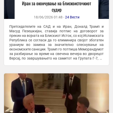
Иран за окончување на блискоисточкиот
судир
18/06/2026 01:48 -
24 Вести
Претседателите на САД и на Иран, Доналд Трамп и
Масуд Пезешкијан, ставија потпис на договорот за
прекин на војната на Блискиот Исток, со кој Исламската
Република се согласи да го елиминира својот збогатен
ураниум во замена за значително олеснување на
економските санкции. Трамп го потпиша Меморандумот
за разбирање за време на свечена вечера во дворецот
Версај, по завршувањето на самитот на Групата Г-7, во
присуство на францускиот претседател ...