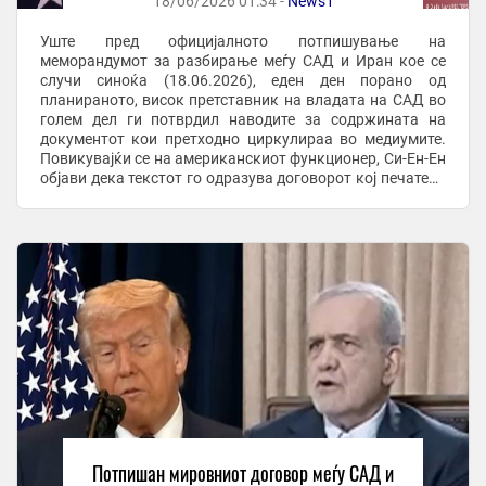
18/06/2026 01:34 -
News1
Уште пред официјалното потпишување на
меморандумот за разбирање меѓу САД и Иран кое се
случи синоќа (18.06.2026), еден ден порано од
планираното, висок претставник на владата на САД во
голем дел ги потврдил наводите за содржината на
документот кои претходно циркулираа во медиумите.
Повикувајќи се на американскиот функционер, Си-Ен-Ен
објави дека текстот го одразува договорот кој печатена
форма во дворецот Версај го потпиша американскиот ...
Потпишан мировниот договор меѓу САД и