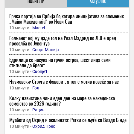
НОВИТЕТИ
АКТУЕЛНО
Грчка партија во Србија бојкотира иницијатива за споменик
„Мајка Македонија“ во Нови Сад
10 минути -
Mactel
Голманот кој му даде гол на Реал Мадрид во ЛШ е пред
преселба во Јувентус
10 минути -
Спорт Манија
Едрилица се насука на грчки остров, шест лица сами
стигнале до брегот
10 минути -
Скопје1
Наумовски: Струга е фаворит, а тоа е мотив повеќе за нас
10 минути -
Гол
Колку навистина чини еден ден на море за македонско
семејство во 2026 година?
10 минути -
Рацин
Муабети од Охрид и околината: Ретки се љуѓе ко Владе Б’нде
10 минути -
Охрид Прес