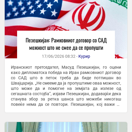
Пезешкијан: Рамковниот договор со САД
можност што не смее да се пропушти
17/06/2026 08:32 -
Курир
Иранскиот претседател, Масуд Пезешкијан, го оцени
како дипломатска победа на Иран рамковниот договор
со САД што в петок треба да биде потпишан во
Швајцарија. „Не смееме да ја пропуштиме оваа можност,
што може да и помогне на земјата да излезе од
сегашната состојба“, изјави Пезешкијан, додавајќи дека
станува збор за ретка шанса што можеби никогаш
повеќе нема да се повтори. Пезешкијан, кој важи за
политичар со умерени ставови, повеќепати се ...