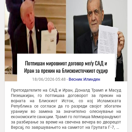
Потпишан мировниот договор меѓу САД и
Иран за прекин на блискоисточкиот судир
18/06/2026 05:48 -
Весник Илинден
Претседателите на САД и Иран, Доналд Трамп и Масуд
Пезешкијан, го потпишаа договорот за прекин на
војната на Блискиот Исток, со кој Исламската
Република се согласи да го разреди својот збогатен
ураниум во замена за значително олеснување на
економските санкции. Трамп го потпиша Меморандумот
за разбирање за време на свечена вечера во дворецот
Версај, по завршувањето на самитот на Групата Г-7, во