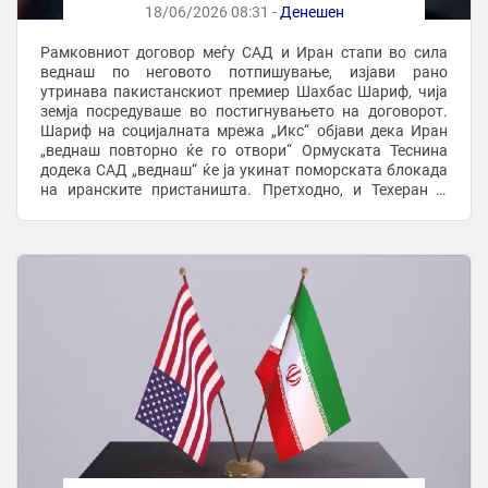
18/06/2026 08:31 -
Денешен
Рамковниот договор меѓу САД и Иран стапи во сила
веднаш по неговото потпишување, изјави рано
утринава пакистанскиот премиер Шахбас Шариф, чија
земја посредуваше во постигнувањето на договорот.
Шариф на социјалната мрежа „Икс“ објави дека Иран
„веднаш повторно ќе го отвори“ Ормуската Теснина
додека САД „веднаш“ ќе ја укинат поморската блокада
на иранските пристаништа. Претходно, и Техеран и
Вашингтон соопштија дека претседателите Доналд
Трамп ...