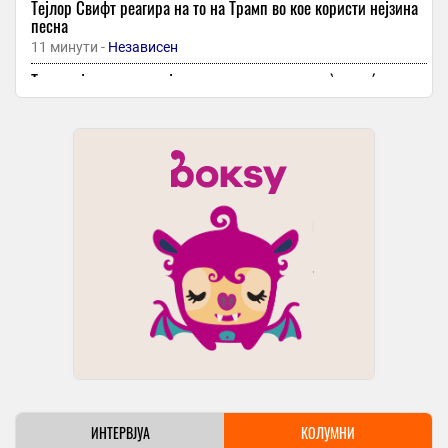
Тејлор Свифт реагира на то на Трамп во кое користи нејзина
песна
11 минути -
Независен
Трагедијата на парос ја отвори раната: зошто сè повеќе деца
страдаат на летувањата во европа?
11 минути -
Вечер
Косово во политички ќорсокак
11 минути -
МРТ
Нетанјаху одобри реконструкција на дел од Појасот Газа
надвор од контролата на Хамас
11 минути -
Слободен Печат
-
+1
УХМР: Невреме во Кочани
11 минути -
Прес 24
Измерени 34 степени во 11 часот: Погледнете ги
температурите низ Македонија
11 минути -
Прес 24
По долго време, Јована Јеремиќ прозборе за поранешниот
партнер Драган
ИНТЕРВЈУА
КОЛУМНИ