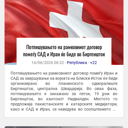
Потпишувањето на рамковниот договор
помеѓу САД и Иран ќе биде во Биргеншток
16/06/2026 06:32 -
Република
-
+22
Потпишувањето на рамковниот договор помеѓу Иран и
САД за завршување на војната на Блиски Исток ќе биде
организирано во планинското одморалиште
Биргеншток, централна Швајцарија. Во оваа фаза,
потпишувањето е закажано за петок, 19 јуни во
Биргеншток, во кантонот Нидвалден. Местото го
предложија пакистанските и катарските медијатори,
како и САД и Иран, се наведува во соопштението на
швајцарското Министерство за надворешни работи. Во
соопштението ...