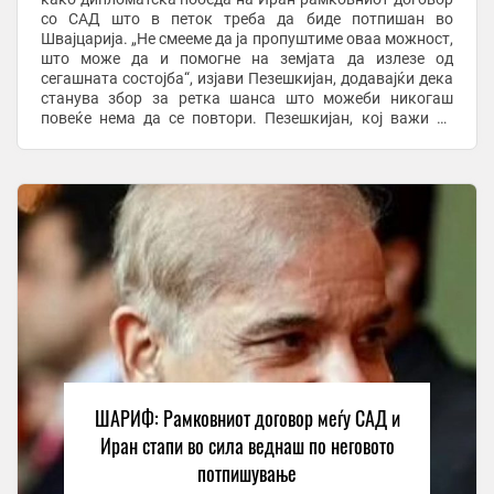
со САД што в петок треба да биде потпишан во
Швајцарија. „Не смееме да ја пропуштиме оваа можност,
што може да и помогне на земјата да излезе од
сегашната состојба“, изјави Пезешкијан, додавајќи дека
станува збор за ретка шанса што можеби никогаш
повеќе нема да се повтори. Пезешкијан, кој важи за
политичар со умерени ставови, повеќепати се ...
ШАРИФ: Рамковниот договор меѓу САД и
Иран стапи во сила веднаш по неговото
потпишување