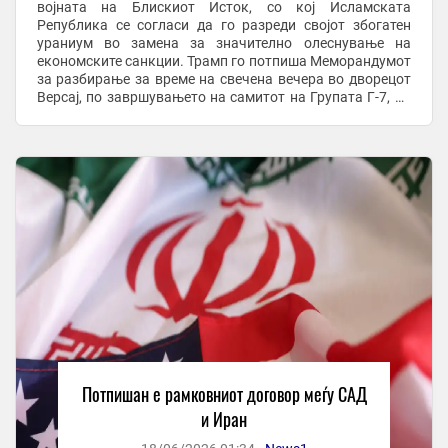
војната на Блискиот Исток, со кој Исламската
Република се согласи да го разреди својот збогатен
ураниум во замена за значително олеснување на
економските санкции. Трамп го потпиша Меморандумот
за разбирање за време на свечена вечера во дворецот
Версај, по завршувањето на самитот на Групата Г-7, во
присуство на францускиот претседател Емануел ...
Потпишан е рамковниот договор меѓу САД
и Иран