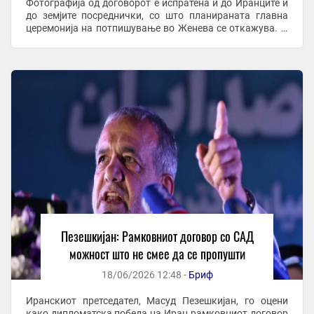
Фотографија од договорот е испратена и до Иранците и
до земјите посреднички, со што планираната главна
церемонија на потпишување во Женева се откажува. И
од иранското Министерство за надворешни ...
Пезешкијан: Рамковниот договор со САД
можност што не смее да се пропушти
18/06/2026 12:48 -
Бриф
Иранскиот претседател, Масуд Пезешкијан, го оцени
како дипломатска победа на Иран рамковниот договор