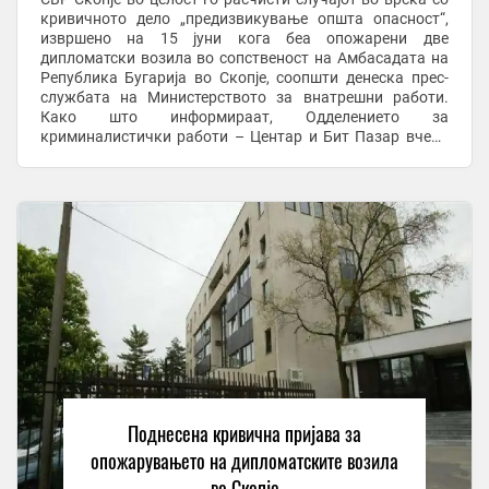
кривичното дело „предизвикување општа опасност“,
извршено на 15 јуни кога беа опожарени две
дипломатски возила во сопственост на Амбасадата на
Република Бугарија во Скопје, соопшти денеска прес-
службата на Министерството за внатрешни работи.
Како што информираат, Одделението за
криминалистички работи – Центар и Бит Пазар вчера
поднесе кривична пријава по итна постапка против
И.Д.С.(44) од ...
Поднесена кривична пријава за
опожарувањето на дипломатските возила
во Скопје