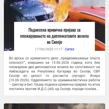
Поднесена кривична пријава за
опожарувањето на дипломатските возила
во Скопје
17/06/2026 11:17 -
Сител
Во врска со кривичното дело „предизвикување општа
опасност“, извршено на 15.06.2026 година, кога беа
опожарени две дипломатски возила во сопственост на
Амбасадата на Република Бугарија во Скопје, СВР
Скопје во целост го расчисти случајот. Вчера
(16.06.2026), Одделението за криминалистички работи
– Центар и Бит Пазар поднесе кривична пријава по итна
постапка против И.Д.С.(44) од Скопје, поради основано
сомнение дека го сторил наведеното ...