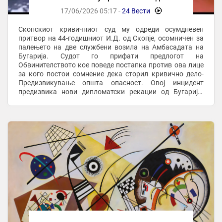
17/06/2026 05:17 -
24 Вести
-
Скопскиот кривичниот суд му одреди осумдневен
притвор на 44-годишниот И.Д. од Скопје, осомничен за
палењето на две службени возила на Амбасадата на
Бугарија. Судот го прифати предлогот на
Обвинителството кое поведе постапка против ова лице
за кого постои сомнение дека сторил кривично дело-
Предизвикување општа опасност. Овој инцидент
предизвика нови дипломатски рекации од Бугарија.
Вчера македонската амабасадорка во Бугарија, Агнеза
Руси ...