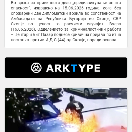
Во врска со кривичното дело „предизвикување општа
опасност“, извршено на 15.06.2026 година, кога беа
опожарени две дипломатски возила во сопственост на
Амбасадата на Република Бугарија во Скопје, СВР
Скопје во целост го расчисти случајот. Вчера
(16.06.2026), Одделението за криминалистички работи
– Центар и Бит Пазар поднесе кривична пријава по итна
постапка против И.Д.С.(44) од Скопје, поради основано
сомнение дека го сторил наведеното ...