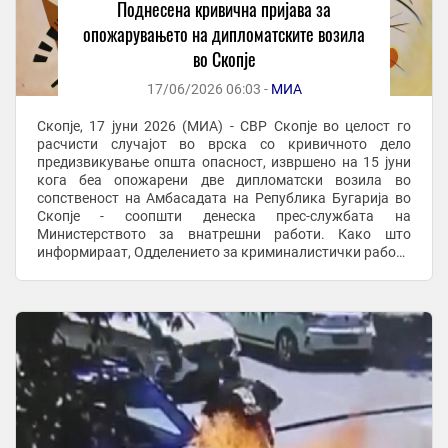
Поднесена кривична пријава за
опожарувањето на дипломатските возила
во Скопје
17/06/2026 06:03 -
МИА
Скопје, 17 јуни 2026 (МИА) - СВР Скопје во целост го
расчисти случајот во врска со кривичното дело
предизвикување општа опасност, извршено на 15 јуни
кога беа опожарени две дипломатски возила во
сопственост на Амбасадата на Република Бугарија во
Скопје - соопшти денеска прес-службата на
Министерството за внатрешни работи. Како што
информираат, Одделението за криминалистички работи
- Центар и Бит-пазар вчера поднесе кривична пријава по
итна ...