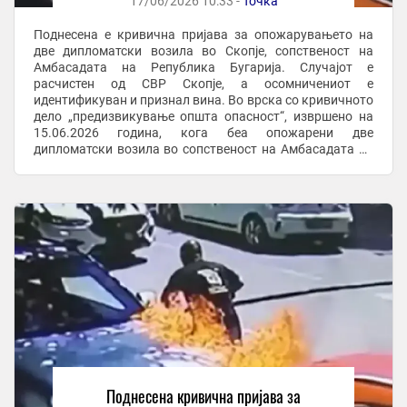
17/06/2026 10:33 -
Точка
Поднесена е кривична пријава за опожарувањето на
две дипломатски возила во Скопје, сопственост на
Амбасадата на Република Бугарија. Случајот е
расчистен од СВР Скопје, а осомничениот е
идентификуван и признал вина. Во врска со кривичното
дело „предизвикување општа опасност“, извршено на
15.06.2026 година, кога беа опожарени две
дипломатски возила во сопственост на Амбасадата на
Република Бугарија во Скопје, СВР Скопје во целост го
расчисти ...
Поднесена кривична пријава за