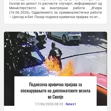
Скопје во целост го расчисти случајот, информираат од
Министерството за внатрешни работи. „Вчера
(16.06.2026), Одделението за криминалистички работи
– Центар и Бит Пазар поднесе кривична пријава по итна
постапка против И.Д.С.(44) од Скопје, ...
Поднесена кривична пријава за
опожарувањето на дипломатските возила
во Скопје
17/06/2026 08:33 -
News1