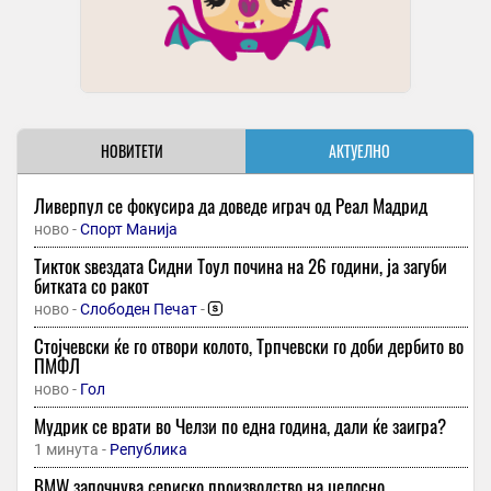
НОВИТЕТИ
АКТУЕЛНО
Ливерпул се фокусира да доведе играч од Реал Мадрид
ново -
Спорт Манија
Тикток ѕвездата Сидни Тоул почина на 26 години, ја загуби
битката со ракот
ново -
Слободен Печат
-
Стојчевски ќе го отвори колото, Трпчевски го доби дербито во
ПМФЛ
ново -
Гол
Мудрик се врати во Челзи по една година, дали ќе заигра?
1 минута -
Република
BMW започнува сериско производство на целосно