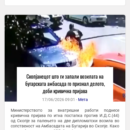
дека го сторил наведеното кривично дело. Во ...
Скопјанецот што ги запали возилата на
бугарската амбасада го признал делото,
доби кривична пријава
17/06/2026 09:01 -
Мета
Министерството за внатрешни работи поднесе
кривична пријава по итна постапка против И.Д.С.(44)
од Скопје за палењето на две дипломатски возила во
сопственост на Амбасадата на Бугарија во Скопје. Како