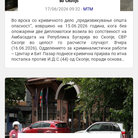
17/06/2026 09:32 -
МТМ
Во врска со кривичното дело „предизвикување општа
опасност“, извршено на 15.06.2026 година, кога беа
опожарени две дипломатски возила во сопственост на
Амбасадата на Република Бугарија во Скопје, СВР
Скопје во целост го расчисти случајот. Вчера
(16.06.2026), Одделението за криминалистички работи
– Центар и Бит Пазар поднесе кривична пријава по итна
постапка против И.Д.С.(44) од Скопје, поради основано
сомнение дека го сторил наведеното ...