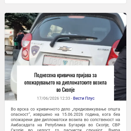
сомнение дека го сторил наведеното ...
Поднесена кривична пријава за
опожарувањето на дипломатските возила
во Скопје
17/06/2026 12:33 -
Вести Плус
Во врска со кривичното дело „предизвикување општа
опасност“, извршено на 15.06.2026 година, кога беа
опожарени две дипломатски возила во сопственост на
Амбасадата на Република Бугарија во Скопје, СВР
Скопје во целост го расчисти случајот. Вчера