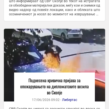
што информираат од СВР Скопје во текот на истрагата
се обезбедени материјални докази, меѓу кои и снимки од
видео надзор од повеќе локации, како и облеката што
осомничениот ја носел во моментот на извршување на
делото, а во полициска станица, ...
Поднесена кривична пријава за
опожарувањето на дипломатските возила
во Скопје
17/06/2026 09:02 -
Либертас
СВР Скопје во целост го расчисти случајот во врска со