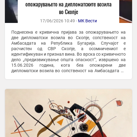
опожарувањето на дипломатските возила
во Скопје
17/06/2026 10:49 -
МК Вести
Поднесена е кривична пријава за опожарувањето на
две дипломатски возила во Скопје, сопственост на
Амбасадата на Република Бугарија. Случајот е
расчистен од СВР Скопје, а осомничениот е
идентификуван и признал вина. Во врска со кривичното
дело „предизвикување општа опасност“, извршено на
15.06.2026 година, кога беа опожарени две
дипломатски возила во сопственост на Амбасадата на
Република Бугарија во Скопје, СВР Скопје во целост го
расчисти ...