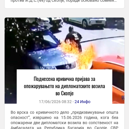
против И.Д.С.(44) од Скопје, поради основано сомнение
дека го сторил наведеното кривично дело. Во ...
Поднесена кривична пријава за
опожарувањето на дипломатските возила
во Скопје
17/06/2026 08:32 -
24 Инфо
Во врска со кривичното дело „предизвикување општа
опасност”, извршено на 15.06.2026 година, кога беа
опожарени две дипломатски возила во сопственост на
Амбасадата на Република Бугарија во Скопје, СВР