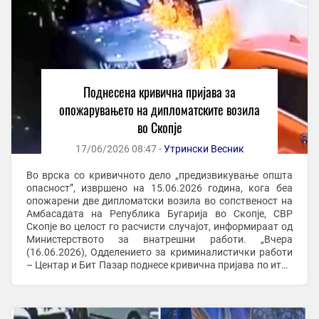
Поднесена кривична пријава за
опожарувањето на дипломатските возила
во Скопје
17/06/2026 08:47 -
Утрински Весник
Во врска со кривичното дело „предизвикување општа
опасност”, извршено на 15.06.2026 година, кога беа
опожарени две дипломатски возила во сопственост на
Амбасадата на Република Бугарија во Скопје, СВР
Скопје во целост го расчисти случајот, информираат од
Министерството за внатрешни работи. „Вчера
(16.06.2026), Одделението за криминалистички работи
– Центар и Бит Пазар поднесе кривична пријава по итна
постапка против И.Д.С.(44) од Скопје, ...