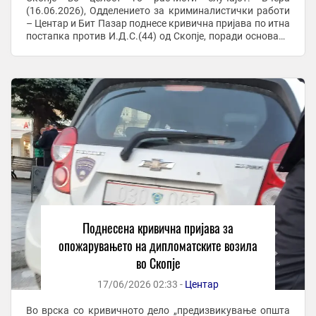
(16.06.2026), Одделението за криминалистички работи
– Центар и Бит Пазар поднесе кривична пријава по итна
постапка против И.Д.С.(44) од Скопје, поради основано
сомнение дека го сторил наведеното ...
Поднесена кривична пријава за
опожарувањето на дипломатските возила
во Скопје
17/06/2026 02:33 -
Центар
Во врска со кривичното дело „предизвикување општа