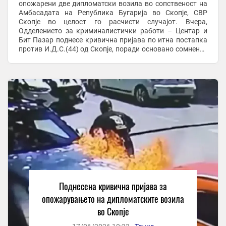
опожарени две дипломатски возила во сопственост на
Амбасадата на Република Бугарија во Скопје, СВР
Скопје во целост го расчисти случајот. Вчера,
Одделението за криминалистички работи – Центар и
Бит Пазар поднесе кривична пријава по итна постапка
против И.Д.С.(44) од Скопје, поради основано сомнение
дека го сторил наведеното кривично дело. Во ...
Поднесена кривична пријава за
опожарувањето на дипломатските возила
во Скопје