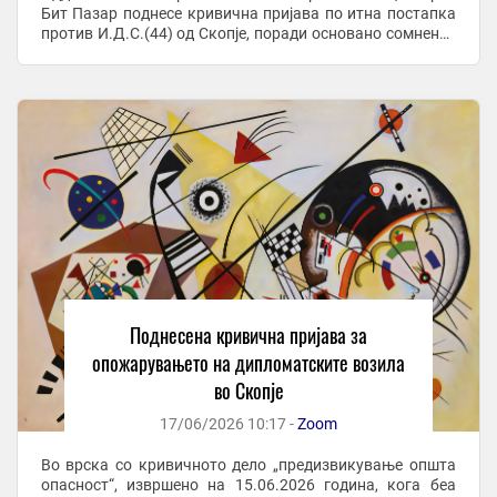
Бит Пазар поднесе кривична пријава по итна постапка
против И.Д.С.(44) од Скопје, поради основано сомнение
дека го сторил наведеното кривично дело. Во ...
Поднесена кривична пријава за
опожарувањето на дипломатските возила
во Скопје
17/06/2026 10:17 -
Zoom
Во врска со кривичното дело „предизвикување општа
опасност“, извршено на 15.06.2026 година, кога беа