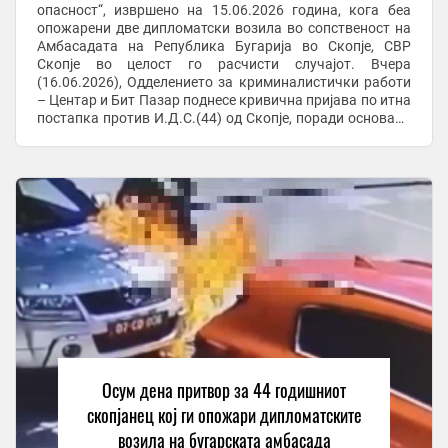
опасност“, извршено на 15.06.2026 година, кога беа
опожарени две дипломатски возила во сопственост на
Амбасадата на Република Бугарија во Скопје, СВР
Скопје во целост го расчисти случајот. Вчера
(16.06.2026), Одделението за криминалистички работи
– Центар и Бит Пазар поднесе кривична пријава по итна
постапка против И.Д.С.(44) од Скопје, поради основано
сомнение дека го сторил наведеното ...
Осум дена притвор за 44 годишниот
скопјанец кој ги опожари дипломатските
возила на бугарската амбасада