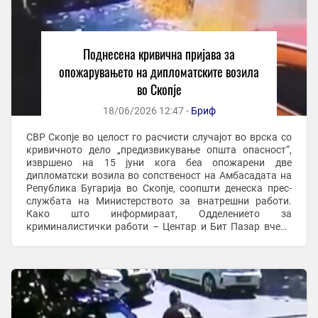
Поднесена кривична пријава за
опожарувањето на дипломатските возила
во Скопје
18/06/2026 12:47 -
Бриф
СВР Скопје во целост го расчисти случајот во врска со
кривичното дело „предизвикување општа опасност“,
извршено на 15 јуни кога беа опожарени две
дипломатски возила во сопственост на Амбасадата на
Република Бугарија во Скопје, соопшти денеска прес-
службата на Министерството за внатрешни работи.
Како што информираат, Одделението за
криминалистички работи – Центар и Бит Пазар вчера
поднесе кривична пријава по итна постапка против
И.Д.С.(44) од ...