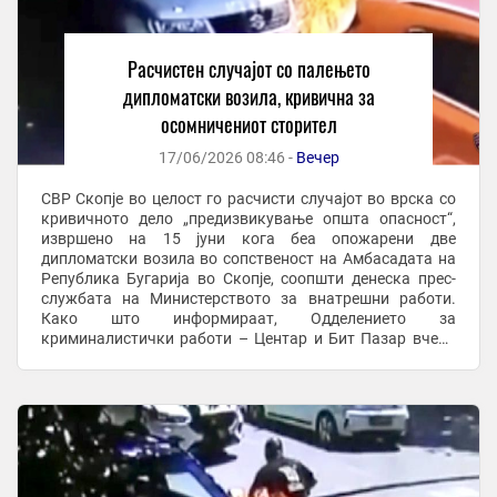
Расчистен случајот со палењето
дипломатски возила, кривична за
осомничениот сторител
17/06/2026 08:46 -
Вечер
СВР Скопје во целост го расчисти случајот во врска со
кривичното дело „предизвикување општа опасност“,
извршено на 15 јуни кога беа опожарени две
дипломатски возила во сопственост на Амбасадата на
Република Бугарија во Скопје, соопшти денеска прес-
службата на Министерството за внатрешни работи.
Како што информираат, Одделението за
криминалистички работи – Центар и Бит Пазар вчера
поднесе кривична пријава по итна постапка против
И.Д.С.(44) ...