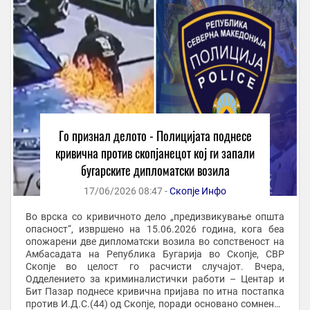
Го признал делото - Полицијата поднесе
кривична против скопјанецот кој ги запали
бугарските дипломатски возила
17/06/2026 08:47 -
Скопје Инфо
Во врска со кривичното дело „предизвикување општа
опасност“, извршено на 15.06.2026 година, кога беа
опожарени две дипломатски возила во сопственост на
Амбасадата на Република Бугарија во Скопје, СВР
Скопје во целост го расчисти случајот. Вчера,
Одделението за криминалистички работи – Центар и
Бит Пазар поднесе кривична пријава по итна постапка
против И.Д.С.(44) од Скопје, поради основано сомнение