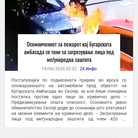
Осомничениот за пожарот кај бугарската
амбасада се гони за загрозување лица под
меѓународна заштита
19/06/2026 02:32 -
24 Инфо
Постапувајќи по поднесената пријава во врска со
опожарувањето на автомобили пред објектот на
бугарската Амбасада во Скопје, за кое беше поведена
постапка против едно лице за кривично дело –
Предизвикување општа опасност, Основното јавно
обвинителство Скопје дојде до сознанија што упатуваат
на можни елементи на кривично дело – Загрозување
лица под меѓународна заштита од член 420 од
Кривичниот законик. Имајќи предвид дека кривичниот
прогон ...