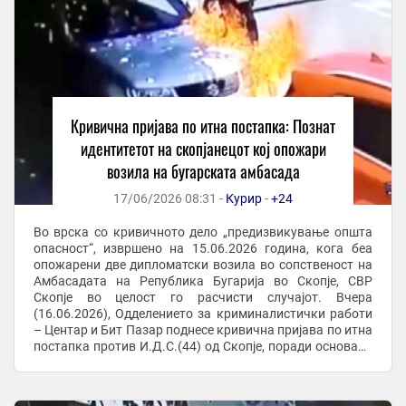
Кривична пријава по итна постапка: Познат
идентитетот на скопјанецот кој опожари
возила на бугарската амбасада
17/06/2026 08:31 -
Курир
-
+24
Во врска со кривичното дело „предизвикување општа
опасност“, извршено на 15.06.2026 година, кога беа
опожарени две дипломатски возила во сопственост на
Амбасадата на Република Бугарија во Скопје, СВР
Скопје во целост го расчисти случајот. Вчера
(16.06.2026), Одделението за криминалистички работи
– Центар и Бит Пазар поднесе кривична пријава по итна
постапка против И.Д.С.(44) од Скопје, поради основано
сомнение дека го сторил наведеното ...