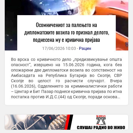
Осомничениот за палењето на
дипломатските возила го признал делото,
поднесена му е кривична пријава
17/06/2026 10:03 -
Рацин
Во врска со кривичното дело „предизвикување општа
опасност“, извршено на 15.06.2026 година, кога беа
опожарени две дипломатски возила во сопственост на
Амбасадата на Република Бугарија во Скопје, СВР
Скопје во целост го расчисти случајот. Вчера
(16.06.2026), Одделението за криминалистички работи
– Центар и Бит Пазар поднесе кривична пријава по итна
постапка против И.Д.С.(44) од Скопје, поради основано
сомнение дека го сторил наведеното ...