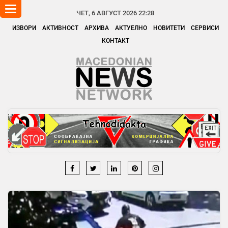
Toggle
ЧЕТ, 6 АВГУСТ 2026 22:28
navigation
ИЗВОРИ
АКТИВНОСТ
АРХИВА
АКТУЕЛНО
НОВИТЕТИ
СЕРВИСИ
КОНТАКТ