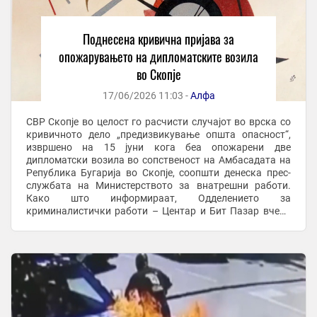
Поднесена кривична пријава за
опожарувањето на дипломатските возила
во Скопје
17/06/2026 11:03 -
Алфа
СВР Скопје во целост го расчисти случајот во врска со
кривичното дело „предизвикување општа опасност“,
извршено на 15 јуни кога беа опожарени две
дипломатски возила во сопственост на Амбасадата на
Република Бугарија во Скопје, соопшти денеска прес-
службата на Министерството за внатрешни работи.
Како што информираат, Одделението за
криминалистички работи – Центар и Бит Пазар вчера
поднесе кривична пријава по итна постапка против
И.Д.С.(44) од ...