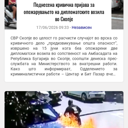
Поднесена кривична пријава за
опожарувањето на дипломатските возила
во Скопје
17/06/2026 09:33 -
Независен
СВР Скопје во целост го расчисти случајот во врска со
кривичното дело „предизвикување општа опасност“,
извршено на 15 јуни кога беа опожарени две
дипломатски возила во сопственост на Амбасадата на
Република Бугарија во Скопје, соопшти денеска прес-
службата на Министерството за внатрешни работи.
Како што информираат, Одделението за
криминалистички работи – Центар и Бит Пазар вчера
поднесе кривична пријава по итна постапка против
И.Д.С.(44) од ...