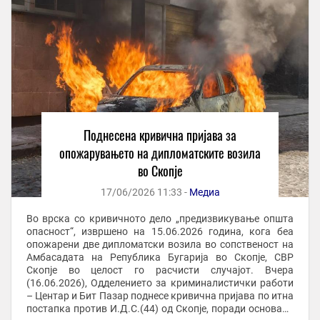
Поднесена кривична пријава за
опожарувањето на дипломатските возила
во Скопје
17/06/2026 11:33 -
Медиа
Во врска со кривичното дело „предизвикување општа
опасност“, извршено на 15.06.2026 година, кога беа
опожарени две дипломатски возила во сопственост на
Амбасадата на Република Бугарија во Скопје, СВР
Скопје во целост го расчисти случајот. Вчера
(16.06.2026), Одделението за криминалистички работи
– Центар и Бит Пазар поднесе кривична пријава по итна
постапка против И.Д.С.(44) од Скопје, поради основано