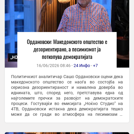
Ордановски: Македонското општество е
дезориентирано, а песимизмот ја
поткопува демократијата
16/06/2026 08:46 -
24 Инфо
-
+7
Политичкиот аналитичар Сашо Ордановски оцени дека
македонското општество се наоѓа во состојба на
сериозна дезориентираност и намалена доверба во
иднината, што, според него, претставува една од
најголемите пречки за развојот на демократските
процеси. Гостувајќи во емисијата „Ноќно Студио“ на
4ТВ, Ордановски истакна дека демократијата тешко
може да се гради во атмосфера на песимизам и
општествена апатија. „Македонското општество е
прилично ...