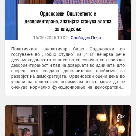
Ордановски: Општеството е
дезориентирано, апатијата станува алатка
за владеење
16/06/2026 10:02 -
Слободен Печат
Политичкиот аналитичар Сашо Ордановски во
гостување во „Ноќно Студио“ на „4ТВ“ вечерва рече
дека македонското општество се соочува со сериозна
дезориентираност и пад на довербата во иднината, што
според него создава дополнителни проблеми за
развојот на демократијата. Ордановски оцени дека во
услови на општествен песимизам тешко може да се
очекува нормално функционирање на демократските
процеси. „Македонското општество е прилично ...