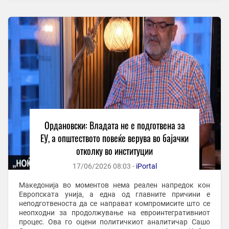
Ордановски: Владата не е подготвена за
ЕУ, а општеството повеќе верува во бајачки
отколку во институции
17/06/2026 08:03 -
iPortal
Македонија во моментов нема реален напредок кон
Европската унија, а една од главните причини е
неподготвеноста да се направат компромисите што се
неопходни за продолжување на евроинтегративниот
процес. Ова го оцени политичкиот аналитичар Сашо