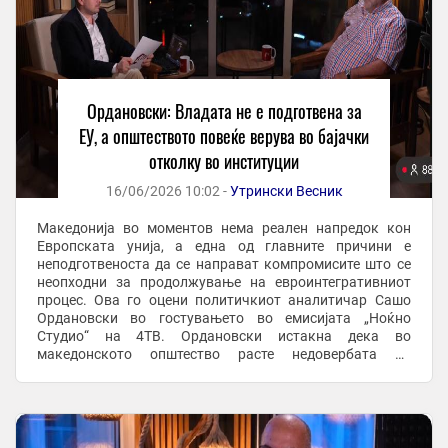
Ордановски: Владата не е подготвена за
ЕУ, а општеството повеќе верува во бајачки
отколку во институции
16/06/2026 10:02 -
Утрински Весник
Македонија во моментов нема реален напредок кон
Европската унија, а една од главните причини е
неподготвеноста да се направат компромисите што се
неопходни за продолжување на евроинтегративниот
процес. Ова го оцени политичкиот аналитичар Сашо
Ордановски во гостувањето во емисијата „Ноќно
Студио“ на 4ТВ. Ордановски истакна дека во
македонското општество расте недовербата во
институциите и политичките процеси, што, според него,
создава ...