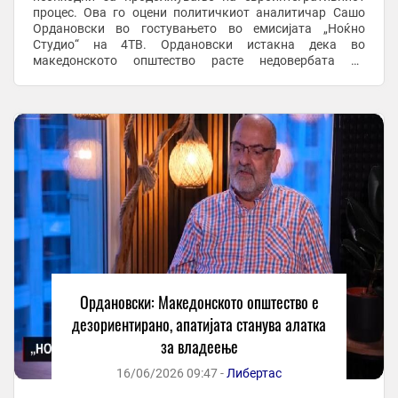
процес. Ова го оцени политичкиот аналитичар Сашо
Ордановски во гостувањето во емисијата „Ноќно
Студио“ на 4ТВ. Ордановски истакна дека во
македонското општество расте недовербата во
институциите и политичките процеси, што, според него,
создава ...
Ордановски: Македонското општество е
дезориентирано, апатијата станува алатка
за владеење
16/06/2026 09:47 -
Либертас