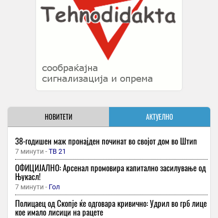
НОВИТЕТИ
АКТУЕЛНО
38-годишен маж пронајден починат во својот дом во Штип
7 минути -
ТВ 21
ОФИЦИЈАЛНО: Арсенал промовира капитално засилување од
Њукасл!
7 минути -
Гол
Полицаец од Скопје ќе одговара кривично: Удрил во грб лице
кое имало лисици на рацете