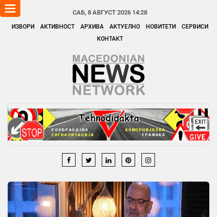
Toggle
САБ, 8 АВГУСТ 2026 14:28
navigation
ИЗВОРИ
АКТИВНОСТ
АРХИВА
АКТУЕЛНО
НОВИТЕТИ
СЕРВИСИ
КОНТАКТ