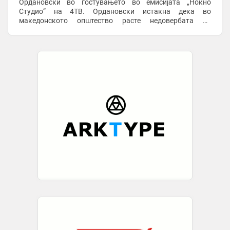
Ордановски во гостувањето во емисијата „Ноќно
Студио“ на 4ТВ. Ордановски истакна дека во
македонското општество расте недовербата во
институциите и политичките процеси, што, според него,
создава ...