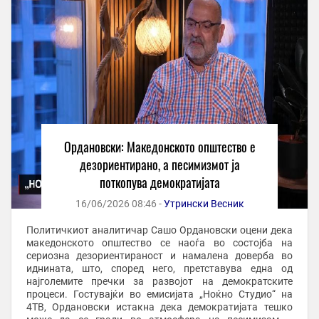
Ордановски: Македонското општество е
дезориентирано, а песимизмот ја
поткопува демократијата
16/06/2026 08:46 -
Утрински Весник
Политичкиот аналитичар Сашо Ордановски оцени дека
македонското општество се наоѓа во состојба на
сериозна дезориентираност и намалена доверба во
иднината, што, според него, претставува една од
најголемите пречки за развојот на демократските
процеси. Гостувајќи во емисијата „Ноќно Студио“ на
4ТВ, Ордановски истакна дека демократијата тешко