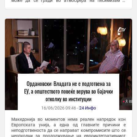
може да се гради во атмосфера на песимизам и
општествена апатија. „Македонското општество е
прилично ...
Ордановски: Владата не е подготвена за
ЕУ, а општеството повеќе верува во бајачки
отколку во институции
16/06/2026 09:46 -
24 Инфо
Македонија во моментов нема реален напредок кон
Европската унија, а една од главните причини е
неподготвеноста да се направат компромисите што се
неопходни за продолжување на евроинтегративниот