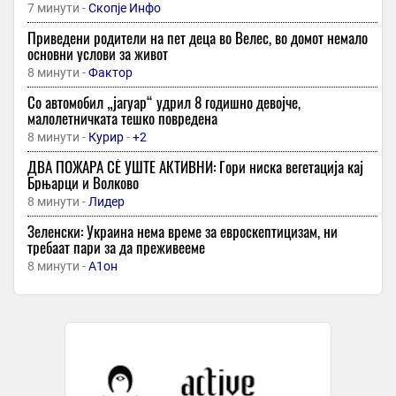
7 минути -
Скопје Инфо
Приведени родители на пет деца во Велес, во домот немало
основни услови за живот
8 минути -
Фактор
Со автомобил „јагуар“ удрил 8 годишно девојче,
малолетничката тешко повредена
8 минути -
Курир
-
+2
ДВА ПОЖАРА СÈ УШТЕ АКТИВНИ: Гори ниска вегетација кај
Брњарци и Волково
8 минути -
Лидер
Зеленски: Украина нема време за евроскептицизам, ни
требаат пари за да преживееме
8 минути -
А1он
АНГЕЛОВ: Во 2001-ва имаше две заседи кај Карпалак, една
против 4 возила на Тигрите и втората против автобусот со
резервисти на АРМ
8 минути -
Денешен
Мицкоски за Карпалак: 8 Август е ден кога Македонија се
сеќава на своите загинати синови