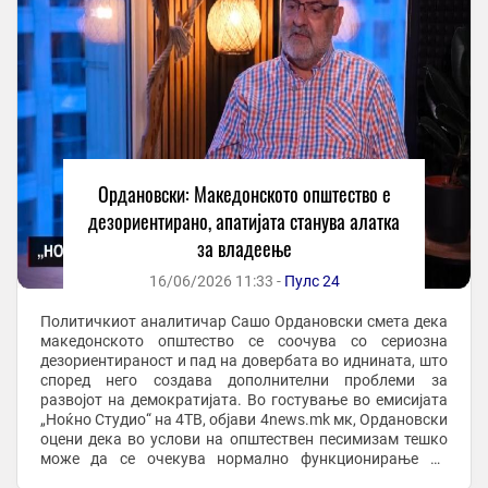
Ордановски: Македонското општество е
дезориентирано, апатијата станува алатка
за владеење
16/06/2026 11:33 -
Пулс 24
Политичкиот аналитичар Сашо Ордановски смета дека
македонското општество се соочува со сериозна
дезориентираност и пад на довербата во иднината, што
според него создава дополнителни проблеми за
развојот на демократијата. Во гостување во емисијата
„Ноќно Студио“ на 4ТВ, објави 4news.mk мк, Ордановски
оцени дека во услови на општествен песимизам тешко
може да се очекува нормално функционирање на
демократските процеси. „Македонското општество ...