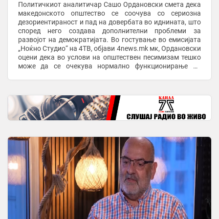
Политичкиот аналитичар Сашо Ордановски смета дека
македонското општество се соочува со сериозна
дезориентираност и пад на довербата во иднината, што
според него создава дополнителни проблеми за
развојот на демократијата. Во гостување во емисијата
„Ноќно Студио“ на 4ТВ, објави 4news.mk мк, Ордановски
оцени дека во услови на општествен песимизам тешко
може да се очекува нормално функционирање на
демократските процеси. „Македонското општество е ...