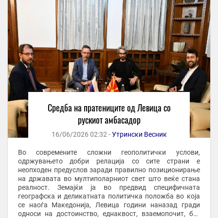
Средба на пратениците од Левица со
рускиот амбасадор
16/06/2026 02:32 -
Утрински Весник
Во современите сложни геополитички услови,
одржувањето добри релација со сите страни е
неопходен предуслов заради правилно позиционирање
на државата во мултиполарниот свет што веќе стана
реалност. Земајќи ја во предвид специфичната
географска и деликатната политичка положба во која
се наоѓа Македонија, Левица години наназад гради
односи на достоинство, еднаквост, взаемопочит, без