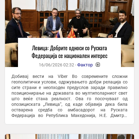
Левица: Добрите односи со Руската
Федерација се национален интерес
16/06/2026 02:32 -
Фактор
-
Добивај вести на Viber Во современите сложни
геополитички услови, одржувањето добри релација со
сите страни е неопходен предуслов заради правилно
позиционирање на државата во мултиполарниот свет
што веќе стана реалност. Ова го посочуваат од
опозициската „Левица“, од каде објавија дека била
остварена средба со амбасадорот на Руската
Федерација во Република Македонија, Н.Е. Дмитриј
Зиков. - Земајќи ја во предвид специфичната географска
и ...