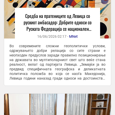
Средба на пратениците од Левица со
рускиот амбасадор: Добрите односи со
Руската Федерација се национален
интерес
16/06/2026 02:17 -
MNet
Во современите сложни геополитички услови,
одржувањето добри релација со сите страни е
неопходен предуслов заради правилно позиционирање
на државата во мултиполарниот свет што веќе стана
реалност, велат од партијата Левица. „Земајќи ја во
предвид специфичната географска и деликатната
политичка положба во која се наоѓа Македонија,
Левица години наназад гради односи на достоинство,
еднаквост, взаемопочит, без фаворизирање или
исклучување на ...