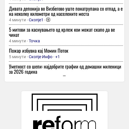
Дивата депонија во Визбегово уште понатрупана со отпад, а е
на неколку километри од населените места
4 минути -
Скопје1
-
5 митови за каснувањето од крлеж кои можат скапо да ве
чинат
4 минути -
Точка
Пожар избувна кај Момин Поток
5 минути -
Скопје Инфо
-
+1
Уметност со шепи: најдобрите графии од домашни миленици
за 2026 година
5 минути -
Слободен Печат
-
Момче од Македонија тешко повредено во Кушадаси, со
владиниот авион ќе биде донесено дома
5 минути -
Канал 77
-
+1
Опасен вирус се врати во Европа! Стапката на смртност е
екстремно висока, заразеното лице е итно изолирано
5 минути -
Во Центар