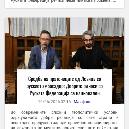
Руската Федерација речиси нема никаква промена. Од
нашата мрежа Бундесбанк: Инфлацијата ќе остане и по
...
Средба на пратениците од Левица со
рускиот амбасадор: Добрите односи со
Руската Федерација се национален
интерес
16/06/2026 02:16 -
Макфакс
Во современите сложни геополитички услови,
одржувањето добри релација со сите страни е
неопходен предуслов заради правилно позиционирање
на државата во мултиполарниот свет што веќе стана