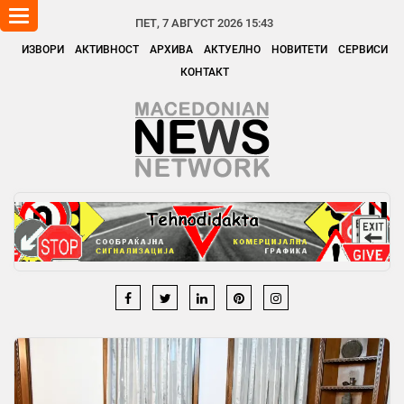
Toggle
ПЕТ, 7 АВГУСТ 2026 15:43
navigation
ИЗВОРИ
АКТИВНОСТ
АРХИВА
АКТУЕЛНО
НОВИТЕТИ
СЕРВИСИ
КОНТАКТ