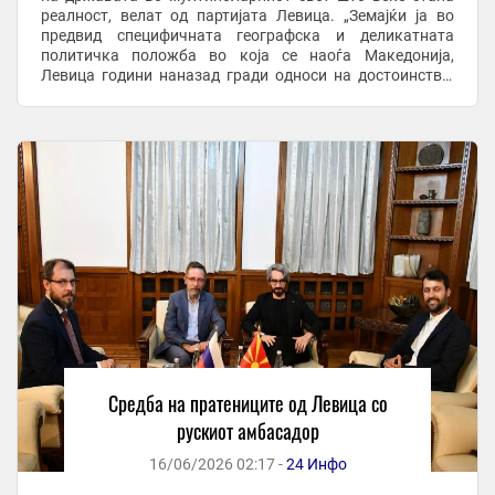
реалност, велат од партијата Левица. „Земајќи ја во
предвид специфичната географска и деликатната
политичка положба во која се наоѓа Македонија,
Левица години наназад гради односи на достоинство,
еднаквост, взаемопочит, без фаворизирање или
исклучување на ...
Средба на пратениците од Левица со
рускиот амбасадор
16/06/2026 02:17 -
24 Инфо