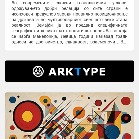
Во современите сложни геополитички услови,
одржувањето добри релација со сите страни е
неопходен предуслов заради правилно позиционирање
на државата во мултиполарниот свет што веќе стана
реалност. Земајќи ја во предвид специфичната
географска и деликатната политичка положба во која
се наоѓа Македонија, Левица години наназад гради
односи на достоинство, еднаквост, взаемопочит, без
фаворизирање или исклучување на определени страни.
Во ...