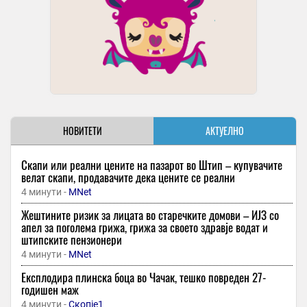
НОВИТЕТИ
АКТУЕЛНО
Скапи или реални цените на пазарот во Штип – купувачите
велат скапи, продавачите дека цените се реални
4 минути -
MNet
Жештините ризик за лицата во старечките домови – ИЈЗ со
апел за поголема грижа, грижа за своето здравје водат и
штипските пензионери
4 минути -
MNet
Експлодира плинска боца во Чачак, тешко повреден 27-
годишен маж
4 минути -
Скопје1