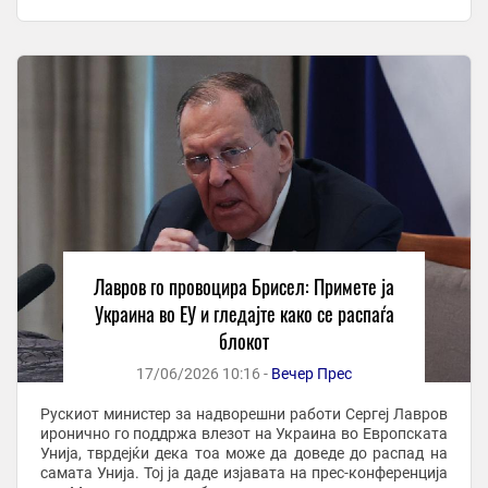
едноставно би се распаднала“, рече ...
Лавров го провоцира Брисел: Примете ја
Украина во ЕУ и гледајте како се распаѓа
блокот
17/06/2026 10:16 -
Вечер Прес
Рускиот министер за надворешни работи Сергеј Лавров
иронично го поддржа влезот на Украина во Европската
Унија, тврдејќи дека тоа може да доведе до распад на
самата Унија. Тој ја даде изјавата на прес-конференција