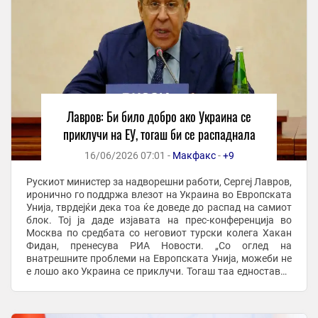
Лавров: Би било добро ако Украина се
приклучи на ЕУ, тогаш би се распаднала
16/06/2026 07:01 -
Макфакс
-
+9
Рускиот министер за надворешни работи, Сергеј Лавров,
иронично го поддржа влезот на Украина во Европската
Унија, тврдејќи дека тоа ќе доведе до распад на самиот
блок. Тој ја даде изјавата на прес-конференција во
Москва по средбата со неговиот турски колега Хакан
Фидан, пренесува РИА Новости. „Со оглед на
внатрешните проблеми на Европската Унија, можеби не
е лошо ако Украина се приклучи. Тогаш таа едноставно
би се распаднала“, рече Лавров. ...