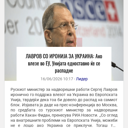
ЛАВРОВ СО ИРОНИЈА ЗА УКРАИНА: Ако
влезе во ЕУ, Унијата едноставно ќе се
распадне
16/06/2026 10:17 -
Лидер
Рускиот министер за надворешни работи Сергеј Лавров
иронично го поддржа влезот на Украина во Европската
Унија, тврдејќи дека тоа би довело до распад на самиот
блок. Изјавата ја даде на прес-конференција во Москва,
по средбата со турскиот министер за надворешни
работи Хакан Фидан, пренесува РИА Новости. „Со оглед
на внатрешните проблеми на Европската Унија, можеби
не е лошо ако Украина се приклучи. Тогаш таа