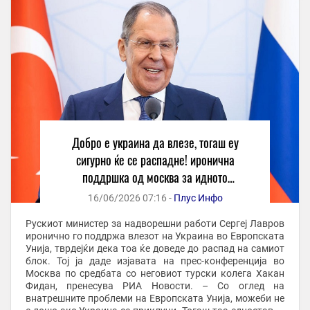
Добро е украина да влезе, тогаш еу
сигурно ќе се распадне! иронична
поддршка од москва за идното
проширување на унијата
16/06/2026 07:16 -
Плус Инфо
Рускиот министер за надворешни работи Сергеј Лавров
иронично го поддржа влезот на Украина во Европската
Унија, тврдејќи дека тоа ќе доведе до распад на самиот
блок. Тој ја даде изјавата на прес-конференција во
Москва по средбата со неговиот турски колега Хакан
Фидан, пренесува РИА Новости. – Со оглед на
внатрешните проблеми на Европската Унија, можеби не