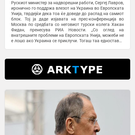
Рускиот министер за надворешни работи, Сергеј Лавров,
иронично го поддржа влезот на Украина во Европската
Унија, тврдејќи дека тоа ќе доведе до распад на самиот
блок. Тој ја даде изјавата на прес-конференција во
Москва по средбата со неговиот турски колега Хакан
Фидан, пренесува РИА Новости. „Со оглед на
внатрешните проблеми на Европската Унија, можеби не
е лошо ако Украина се приклучи. Тогаш таа едноставно
би се распаднала“, рече Лавров. ...