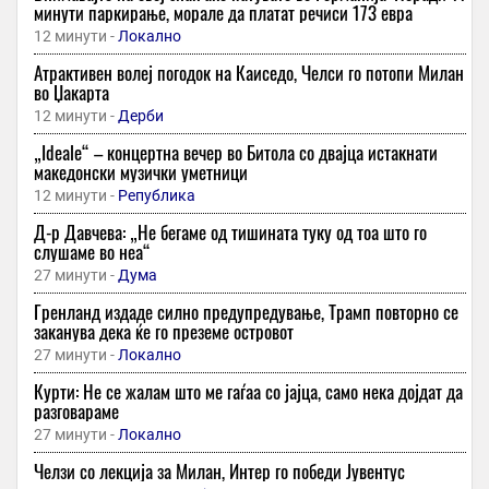
минути паркирање, морале да платат речиси 173 евра
12 минути -
Локално
Атрактивен волеј погодок на Каиседо, Челси го потопи Милан
во Џакарта
12 минути -
Дерби
„Ideale“ – концертна вечер во Битола со двајца истакнати
македонски музички уметници
12 минути -
Република
Д-р Давчева: „Не бегаме од тишината туку од тоа што го
слушаме во неа“
27 минути -
Дума
Гренланд издаде силно предупредување, Трамп повторно се
заканува дека ќе го преземе островот
27 минути -
Локално
Курти: Не се жалам што ме гаѓаа со јајца, само нека дојдат да
разговараме
27 минути -
Локално
Челзи со лекција за Милан, Интер го победи Јувентус