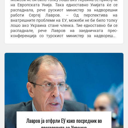
на Европската Унија. Така едноставно Унијата ќе се
распаднала, рече рускиот министер за надворешни
работи Сергеј Лавров. – Од перспектива на
внатрешните проблеми на ЕУ, можеби не би било толку
лошо ако Украина стане членка. Тие едноставно би се
распаднале, рече Лавров на заедничката прес-
конференција со турскиот министер за надворешни
работи Хакан Фидан. Ако сакаат да заборават на ...
Лавров ја отфрли ЕУ како посредник во
преговорите за Украина