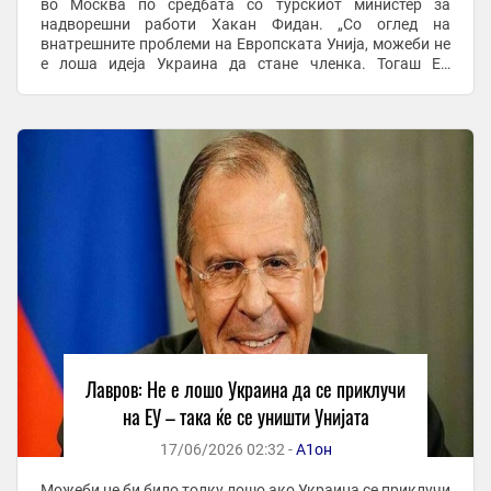
во Москва по средбата со турскиот министер за
надворешни работи Хакан Фидан. „Со оглед на
внатрешните проблеми на Европската Унија, можеби не
е лоша идеја Украина да стане членка. Тогаш ЕУ
едноставно би се распаднала“, рече Лавров. ...
Лавров: Не е лошо Украина да се приклучи
на ЕУ – така ќе се уништи Унијата
17/06/2026 02:32 -
А1он
Можеби не би било толку лошо ако Украина се приклучи