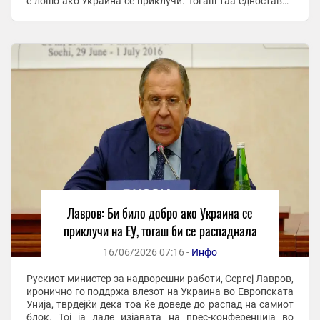
е лошо ако Украина се приклучи. Тогаш таа едноставно
би се распаднала – рече Лавров. Тој ...
Лавров: Би било добро ако Украина се
приклучи на ЕУ, тогаш би се распаднала
16/06/2026 07:16 -
Инфо
Рускиот министер за надворешни работи, Сергеј Лавров,
иронично го поддржа влезот на Украина во Европската
Унија, тврдејќи дека тоа ќе доведе до распад на самиот
блок. Тој ја даде изјавата на прес-конференција во