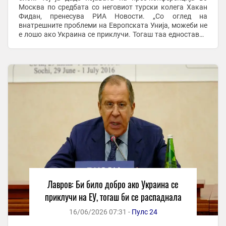
Москва по средбата со неговиот турски колега Хакан
Фидан, пренесува РИА Новости. „Со оглед на
внатрешните проблеми на Европската Унија, можеби не
е лошо ако Украина се приклучи. Тогаш таа едноставно
би се распаднала“, рече Лавров. ...
Лавров: Би било добро ако Украина се
приклучи на ЕУ, тогаш би се распаднала
16/06/2026 07:31 -
Пулс 24