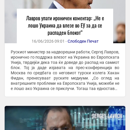
Лавров упати ироничен коментар: „Не е
лошо Украина да влезе во ЕУ за да се
распаден блокот“
16/06/2026 09:01 -
Слободен Печат
Рускиот министер за надворешни работи, Сергеј Лавров,
иронично го поддржа влезот на Украина во Европската
Унија, тврдејќи дека тоа ќе доведе до распад на самиот
блок. Тој ја даде изјавата на прес-конференција во
Москва по средбата со неговиот турски колега Хакан
Фидан, пренесуваат руските медиуми. „Со оглед на
внатрешните проблеми на Европската Унија, можеби не
е лошо ако Украина се приклучи. Тогаш таа едноставно
би се распаднала“, рече ...