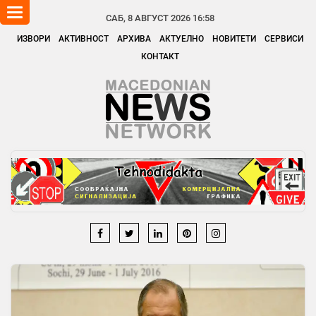
Toggle
САБ, 8 АВГУСТ 2026 16:58
navigation
ИЗВОРИ
АКТИВНОСТ
АРХИВА
АКТУЕЛНО
НОВИТЕТИ
СЕРВИСИ
КОНТАКТ