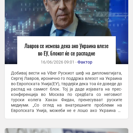
Лавров се исмева дека ако Украина влезе
во ЕУ, блокот ќе се распадне
16/06/2026 09:01 -
Фактор
Добивај вести на Viber Рускиот шеф на дипломатијата,
Сергеј Лавров, иронично го поддржа влезот на Украина
во Европската Унија(ЕУ), тврдејќи дека тоа ќе доведе до
распад на самиот блок. Тој ја даде изјавата на прес-
конференција во Москва по средбата со неговиот
турски колега Хакан Фидан, пренесуваат руските
медиуми. „Со оглед на внатрешните проблеми на
Европската Унија, можеби не е лошо ако Украина се
приклучи. Тогаш таа едноставно би се ...