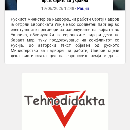
19/06/2026 12:48 -
Рацин
Рускиот министер за надворешни работи Сергеј Лавров
ја отфрли Европската Унија како соодветен партнер во
евентуалните преговори за завршување на војната во
Украина, обвинувајќи ги европските лидери дека не
бараат мир, туку продолжување на конфликтот со
Русија. Во авторски текст објавен од руското
Министерство за надворешни работи, Лавров оцени
дека вистинската цел на европските земји е да ја
одржат власта на украинскиот претседател Володимир
...