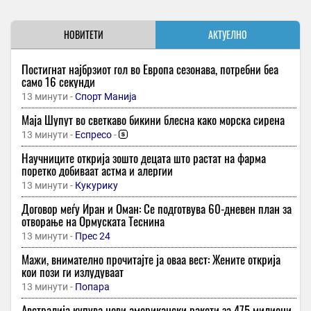
НОВИТЕТИ
АКТУЕЛНО
Постигнат најбрзиот гол во Европа сезонава, потребни беа
само 16 секунди
13 минути -
Спорт Манија
Маја Шупут во светкаво бикини блесна како морска сирена
13 минути -
Еспресо
-
Научниците открија зошто децата што растат на фарма
поретко добиваат астма и алергии
13 минути -
Кукурику
Договор меѓу Иран и Оман: Се подготвува 60-дневен план за
отворање на Ормуската Теснина
13 минути -
Прес 24
Мажи, внимателно прочитајте ја оваа вест: Жените открија
кои пози ги излудуваат
13 минути -
Попара
Австралија купува нови американски ракети за 475 милиони