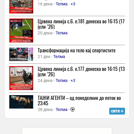
1 час -
Репортер
16 дена -
Телма
-
+3
Одреден е составот на Шкендија: Положани се одлучи за нов
голман
Црвена линија с.6. e.181 денеска во 16:15 (17
1 час -
Екипа
јули ’26)
(ИНТЕРВЈУ) Павлина Горгиева: Во дизајнот и во музиката се
20 дена -
Телма
потребни креативност, трпение, дисциплина и внимание кон
деталите
Трансформација на тело кај спортистите
1 час -
Радио МОФ
-
21 ден -
Телма
Погребан руски генерал– загина во експлозија во Москва?
1 час -
Вечер
Црвена линија с.6. e.177 денеска во 16:15 (13
јули ’26)
Киев во безизлезна ситуација: Молбите упатени кон Западот
24 дена -
Телма
-
+3
остануваат без одговор
1 час -
Вечер Прес
ТАJНИ АГЕНТИ – од понеделник до петок во
Косово обвини 20 лица за воени злосторства во Ѓаковица,
23:45
меѓу нив и Милан Радоичиќ
28 дена -
Телма
-
1 час -
Либертас
сите +
Падови и победи: Тајзи со емотивна објава си ја отвори
душата
1 час -
Слободен Печат
-