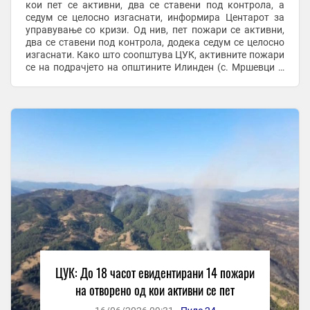
кои пет се активни, два се ставени под контрола, а
седум се целосно изгаснати, информира Центарот за
управување со кризи. Од нив, пет пожари се активни,
два се ставени под контрола, додека седум се целосно
изгаснати. Како што соопштува ЦУК, активните пожари
се на подрачјето на општините Илинден (с. Мршевци –
сува трева), Босилово (с. ...
ЦУК: До 18 часот евидентирани 14 пожари
на отворено од кои активни се пет