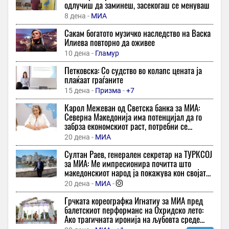
одлучиш да заминеш, засекогаш се менуваш
29 минути -
Телма
8 дена -
МИА
Мечот меѓу Салцбург и Пафос беше прекинат по само 15
Сакам богатото музичко наследство на Васка
минути
Илиева повторно да оживее
43 минути -
Спорт Манија
10 дена -
Гламур
Во пресрет на СП во џуи – џицу: Ацевска пристигна во Абу
Петковска: Со судство во колапс цената ја
Даби, максимално подготвена!
плаќаат граѓаните
43 минути -
Sport Media
15 дена -
Призма
-
+7
Италијанската тајна на долговечноста: Стогодишниците од
Карол Межеван од Светска банка за МИА:
Сардинија имаат една навика од 11 часа неделно
Северна Македонија има потенцијал да го
43 минути -
Точка
забрза економскиот раст, потребни се
структурни реформи
Непроспиени летни ноќи: Еве како да го разладите вашиот
20 дена -
МИА
дом без да трошите многу
Султан Раев, генерален секретар на ТУРКСОЈ
43 минути -
Макфакс
за МИА: Ме импресионира почитта што
македонскиот народ ја покажува кон својата
Ако има задолжителни давачки за бродови низ Ормускиот
историја
Теснец, тогаш ќе има и поскап превоз и енергија низ целиот
20 дена -
МИА
-
свет, реагираат поморски здруженија
Грчката кореографка Игнатиу за МИА пред
43 минути -
Слободен Печат
балетскиот перформанс на Охридско лето:
Ако трагичната иронија на љубовта среде
Сеута преплавена со деца мигранти без придружба
војна ја долови потребата за љубов и мир -