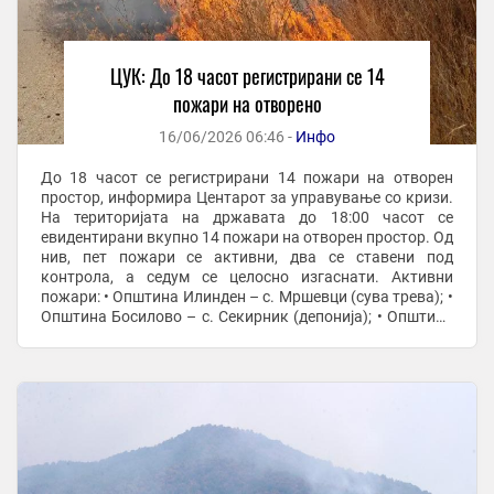
ЦУК: До 18 часот регистрирани се 14
пожари на отворено
16/06/2026 06:46 -
Инфо
До 18 часот се регистрирани 14 пожари на отворен
простор, информира Центарот за управување со кризи.
На територијата на државата до 18:00 часот се
евидентирани вкупно 14 пожари на отворен простор. Од
нив, пет пожари се активни, два се ставени под
контрола, а седум се целосно изгаснати. Активни
пожари: • Општина Илинден – с. Мршевци (сува трева); •
Општина Босилово – с. Секирник (депонија); • Општина
Чашка – с. Војница (нискостеблеста ...