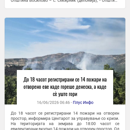
Општина Босилово – с. Секирник (депонија); • Општина
Чашка – с. Војница (нискостеблеста ...
До 18 часот регистрирани се 14 пожари на
отворено еве каде гореше денеска, а каде
сѐ уште гори
16/06/2026 06:46 -
Плус Инфо
До 18 часот се регистрирани 14 пожари на отворен
простор, информира Центарот за управување со кризи.
На територијата на земјава до 18:00 часот се
евидентирани вкупно 14 пожари на отворен простор. Од