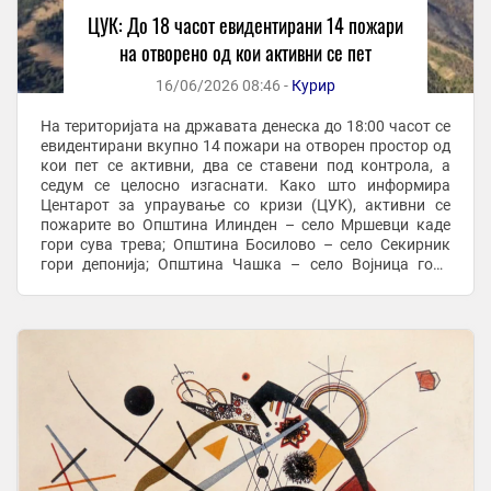
ЦУК: До 18 часот евидентирани 14 пожари
на отворено од кои активни се пет
16/06/2026 08:46 -
Курир
На територијата на државата денеска до 18:00 часот се
евидентирани вкупно 14 пожари на отворен простор од
кои пет се активни, два се ставени под контрола, а
седум се целосно изгаснати. Како што информира
Центарот за упраување со кризи (ЦУК), активни се
пожарите во Општина Илинден – село Мршевци каде
гори сува трева; Општина Босилово – село Секирник
гори депонија; Општина Чашка – село Војница гори
нискостеблеста деградирана шума и сува трева; ...