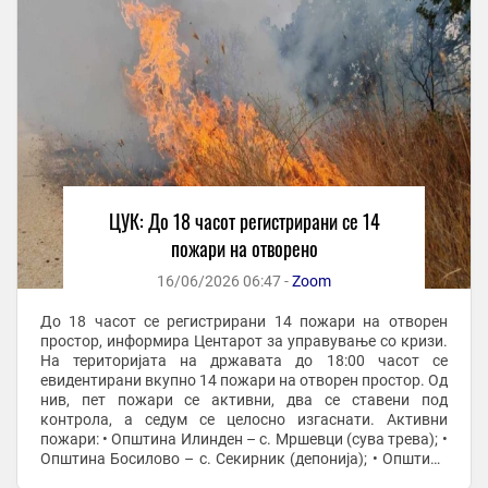
ЦУК: До 18 часот регистрирани се 14
пожари на отворено
16/06/2026 06:47 -
Zoom
До 18 часот се регистрирани 14 пожари на отворен
простор, информира Центарот за управување со кризи.
На територијата на државата до 18:00 часот се
евидентирани вкупно 14 пожари на отворен простор. Од
нив, пет пожари се активни, два се ставени под
контрола, а седум се целосно изгаснати. Активни
пожари: • Општина Илинден – с. Мршевци (сува трева); •
Општина Босилово – с. Секирник (депонија); • Општина
Чашка – с. Војница (нискостеблеста ...