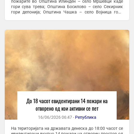
пожарите во Општина Илинден – село Мршевци каде
гори сува трева; Општина Босилово – село Секирник
гори депонија; Општина Чашка – село Војница гори
нискостеблеста деградирана шума и сува трева; ...
До 18 часот евидентирани 14 пожари на
отворено од кои активни се пет
16/06/2026 06:47 -
Република
На територијата на државата денеска до 18:00 часот се
евидентирани вкупно 14 пожари на отворен простор од