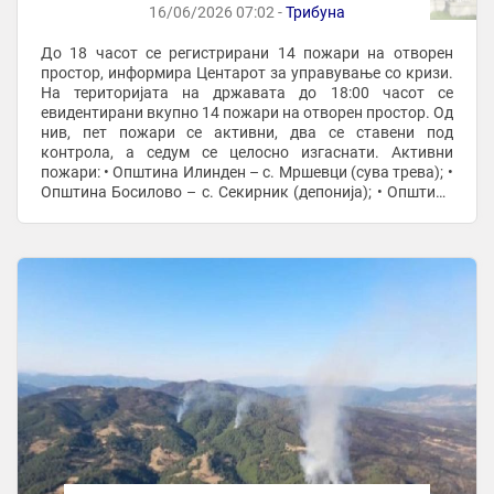
16/06/2026 07:02 -
Трибуна
До 18 часот се регистрирани 14 пожари на отворен
простор, информира Центарот за управување со кризи.
На територијата на државата до 18:00 часот се
евидентирани вкупно 14 пожари на отворен простор. Од
нив, пет пожари се активни, два се ставени под
контрола, а седум се целосно изгаснати. Активни
пожари: • Општина Илинден – с. Мршевци (сува трева); •
Општина Босилово – с. Секирник (депонија); • Општина
Чашка – с. Војница (нискостеблеста ...