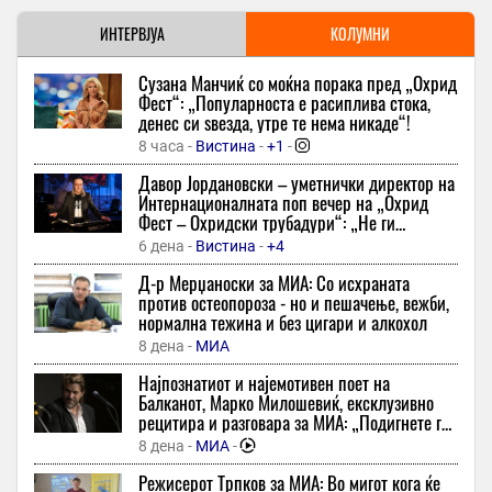
ЕП
28 минути -
ИНТЕРВЈУА
Екипа
-
+1
КОЛУМНИ
Идеално за кога одите на одмор: Овој трик со кеса ги чува
Сузана Манчиќ со моќна порака пред „Охрид
цвеќињата безбедни
Фест“: „Популарноста е расиплива стока,
28 минути -
Макфакс
-
+1
денес си ѕвезда, утре те нема никаде“!
Данска воведува усна одбрана на есеите за да го спречи
8 часа -
Вистина
-
+1
-
препишувањето со вештачка интелигенција
Давор Јордановски – уметнички директор на
28 минути -
Инфо
Интернационалната поп вечер на „Охрид
Фест – Охридски трубадури“: „Не ги
Apple не попушта: не и дава пристап на полицијата до
копираме светските трендови – сакаме ние
содржините на своите клиенти
6 дена -
Вистина
-
+4
да бидеме инспирација“
29 минути -
Вечер
Д-р Мерџаноски за МИА: Со исхраната
против остеопороза - но и пешачење, вежби,
Поддршка за мароко да ги заземе шпанските енклави на
нормална тежина и без цигари и алкохол
негова територија
8 дена -
МИА
29 минути -
Вечер
Најпознатиот и најемотивен поет на
Слаб јен, големи долгови и крај на доминацијата на доларот?
Балканот, Марко Милошевиќ, ексклузивно
29 минути -
Фактор
рецитира и разговара за МИА: „Подигнете го
ракавот - ако сте се наежиле од стиховите,
Екстремни температури во Европа: Забележани рекордни 40
8 дена -
МИА
-
добро е!“
степени во 30 градови – хидроцентралите работат со
Режисерот Трпков за МИА: Во мигот кога ќе
намален интензитет