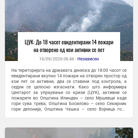
ЦУК: До 18 часот евидентирани 14 пожари
на отворено од кои активни се пет
16/06/2026 06:46 -
Независен
На територијата на државата денеска до 18:00 часот се
евидентирани вкупно 14 пожари на отворен простор од
кои пет се активни, два се ставени под контрола, а
седум се целосно изгаснати. Како што информира
Центарот за упраување со кризи (ЦУК), активни се
пожарите во Општина Илинден – село Мршевци каде
гори сува трева; Општина Босилово – село Секирник
гори депонија; Општина Чашка – село Војница гори
нискостеблеста деградирана шума и сува трева; ...