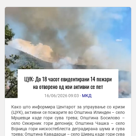
ЦУК: До 18 часот евидентирани 14 пожари
на отворено од кои активни се пет
16/06/2026 09:03 -
МКД
Како што информира Центарот за упраување со кризи
(ЦУК), активни се пожарите во Општина Илинден – село
Мршевци каде гори сува трева; Општина Босилово –
село Секирник гори депонија; Општина Чашка – село
Војница гори нискостеблеста деградирана шума и сува
трева; Општина Кавадарци – село Шивец каде гори сува