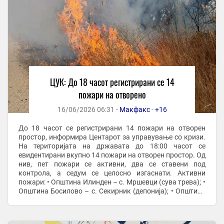
ЦУК: До 18 часот регистрирани се 14
пожари на отворено
16/06/2026 06:31 -
Макфакс
-
+16
До 18 часот се регистрирани 14 пожари на отворен
простор, информира Центарот за управување со кризи.
На територијата на државата до 18:00 часот се
евидентирани вкупно 14 пожари на отворен простор. Од
нив, пет пожари се активни, два се ставени под
контрола, а седум се целосно изгаснати. Активни
пожари: • Општина Илинден – с. Мршевци (сува трева); •
Општина Босилово – с. Секирник (депонија); • Општина
Чашка – с. Војница (нискостеблеста ...