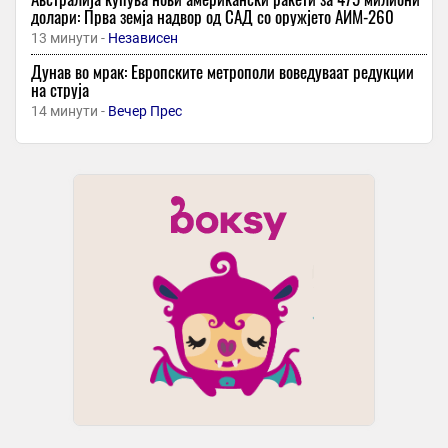
долари: Прва земја надвор од САД со оружјето АИМ-260
13 минути -
Независен
Дунав во мрак: Европските метрополи воведуваат редукции
на струја
14 минути -
Вечер Прес
Даниловски: Ако правилно се применуваат методите на
заштита, може да се минимизира ризикот од западнонилска
треска
14 минути -
Независен
-
+1
Пожар на Хитроу во Лондон, се откажуваат летовите/
14 минути -
Вечер Прес
ОФИЦИЈАЛНО: Винициус го „откачи“ Арсенал и потпиша нов
договор со Реал Мадрид!
28 минути -
Гол
Животните во скопската зоолошка градина се разладуваа со
овошни сладоледи
28 минути -
Слободен Печат
-
+1
Македонија до 16 години со победа над Кипар стартуваа на