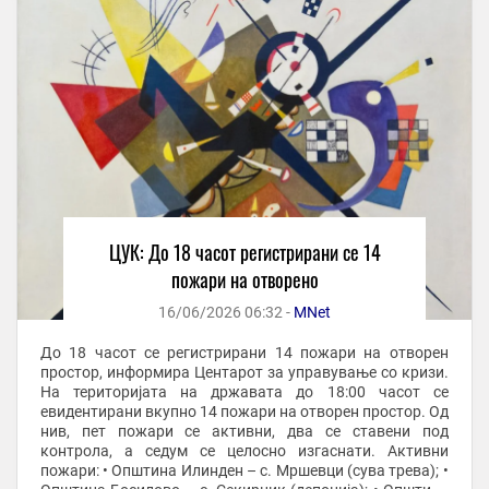
ЦУК: До 18 часот регистрирани се 14
пожари на отворено
16/06/2026 06:32 -
MNet
До 18 часот се регистрирани 14 пожари на отворен
простор, информира Центарот за управување со кризи.
На територијата на државата до 18:00 часот се
евидентирани вкупно 14 пожари на отворен простор. Од
нив, пет пожари се активни, два се ставени под
контрола, а седум се целосно изгаснати. Активни
пожари: • Општина Илинден – с. Мршевци (сува трева); •