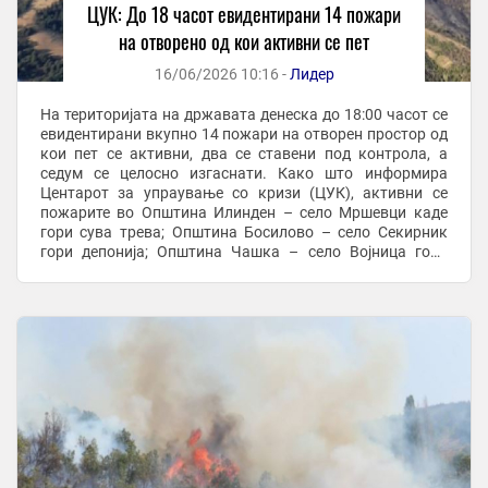
ЦУК: До 18 часот евидентирани 14 пожари
на отворено од кои активни се пет
16/06/2026 10:16 -
Лидер
На територијата на државата денеска до 18:00 часот се
евидентирани вкупно 14 пожари на отворен простор од
кои пет се активни, два се ставени под контрола, а
седум се целосно изгаснати. Како што информира
Центарот за упраување со кризи (ЦУК), активни се
пожарите во Општина Илинден – село Мршевци каде
гори сува трева; Општина Босилово – село Секирник
гори депонија; Општина Чашка – село Војница гори
нискостеблеста деградирана шума и сува трева; ...