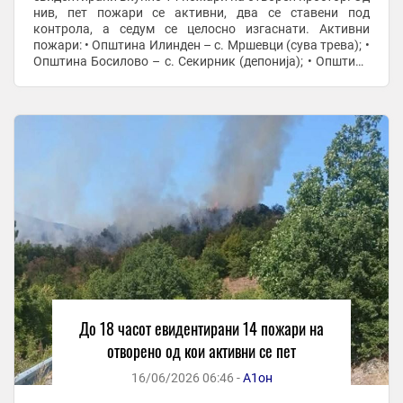
нив, пет пожари се активни, два се ставени под
контрола, а седум се целосно изгаснати. Активни
пожари: • Општина Илинден – с. Мршевци (сува трева); •
Општина Босилово – с. Секирник (депонија); • Општина
Чашка – с. Војница (нискостеблеста ...
До 18 часот евидентирани 14 пожари на
отворено од кои активни се пет
16/06/2026 06:46 -
А1он