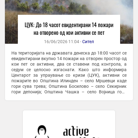
ЦУК: До 18 часот евидентирани 14 пожари
на отворено од кои активни се пет
16/06/2026 11:04 -
Сител
На територијата на државата денеска до 18:00 часот се
евидентирани вкупно 14 пожари на отворен простор од
кои пет се активни, два се ставени под контрола, а
седум се целосно изгаснати. Како што информира
Центарот за упраување со кризи (ЦУК), активни се
пожарите во Општина Илинден – село Мршевци каде
гори сува трева; Општина Босилово – село Секирник
гори депонија; Општина Чашка – село Војница гори
нискостеблеста деградирана шума и сува трева; ...