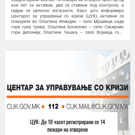
кои пет се активни, два се ставени под контрола, а
седум се целосно изгаснати. Како што информира
Центарот за упраување со кризи (ЦУК), активни се
пожарите во Општина Илинден – село Мршевци каде
гори сува трева; Општина Босилово – село Секирник
гори депонија; Општина Чашка – село Војница гори
нискостеблеста деградирана шума и сува трева; ...
ЦУК: До 18 часот регистрирани се 14
пожари на отворено