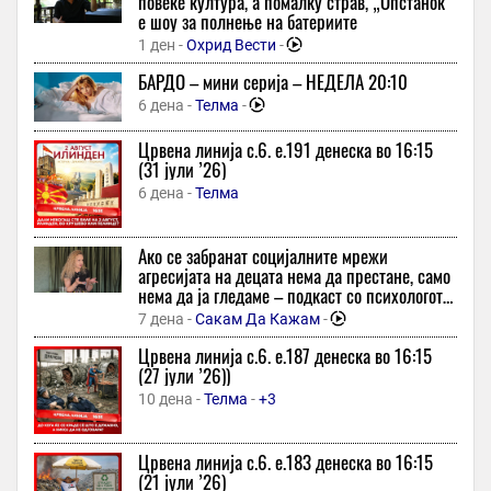
повеќе култура, а помалку страв, „Опстанок“
е шоу за полнење на батериите
59 минути -
Фактор
1 ден -
Охрид Вести
-
ЕКСКЛУЗИВНО ЗА СПОРТСКА МРЕЖА: ЖФК Менада ги откри
амбициите – целта е Прва лига, ќе се гради клуб за
БАРДО – мини серија – НЕДЕЛА 20:10
шампионска иднина!
6 дена -
Телма
-
1 час -
Спортска Мрежа
Црвена линија с.6. e.191 денеска во 16:15
Бугарската заедница со ницијатива „60 секунди за Болград“
(31 јули ’26)
по повод 205 години од основањето на градот
6 дена -
Телма
1 час -
Трибуна
Зошто секое дете треба да поминува време во игротека?
Ако се забранат социјалните мрежи
1 час -
24 Инфо
-
+1
-
агресијата на децата нема да престане, само
Зеленски во прва посета на Србија
нема да ја гледаме – подкаст со психологот
емилија бошкова
1 час -
Макфакс
-
+4
7 дена -
Сакам Да Кажам
-
Грчка салата како од таверна: Со 6 трикови, летниот
Црвена линија с.6. e.187 денеска во 16:15
специјалитет ќе има совршен вкус
(27 јули ’26))
1 час -
Попара
10 дена -
Телма
-
+3
Зошто луѓето почнаа да чуваат пари во алуминиумска
фолија? Експертите откриваат дали трикот навистина
Црвена линија с.6. e.183 денеска во 16:15
функционира
(21 јули ’26)