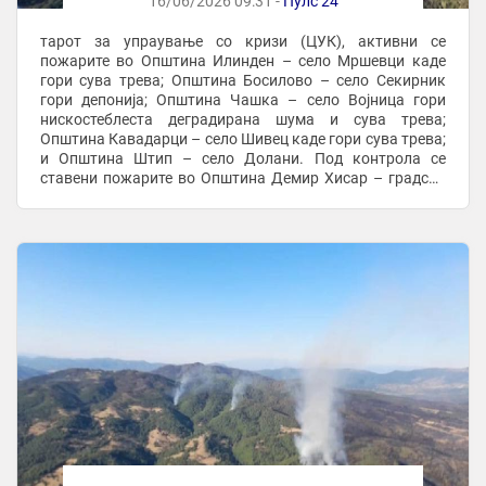
16/06/2026 09:31 -
Пулс 24
тарот за упраување со кризи (ЦУК), активни се
пожарите во Општина Илинден – село Мршевци каде
гори сува трева; Општина Босилово – село Секирник
гори депонија; Општина Чашка – село Војница гори
нискостеблеста деградирана шума и сува трева;
Општина Кавадарци – село Шивец каде гори сува трева;
и Општина Штип – село Долани. Под контрола се
ставени пожарите во Општина Демир Хисар – градска
депонија; Општина Кратово – село Железница
(депонија). ...