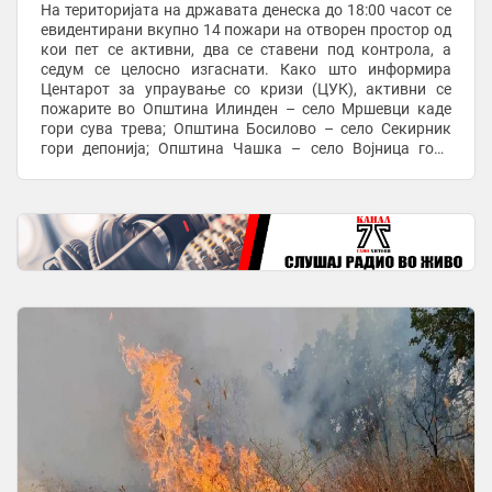
На територијата на државата денеска до 18:00 часот се
евидентирани вкупно 14 пожари на отворен простор од
кои пет се активни, два се ставени под контрола, а
седум се целосно изгаснати. Како што информира
Центарот за упраување со кризи (ЦУК), активни се
пожарите во Општина Илинден – село Мршевци каде
гори сува трева; Општина Босилово – село Секирник
гори депонија; Општина Чашка – село Војница гори
нискостеблеста деградирана шума и сува трева; ...