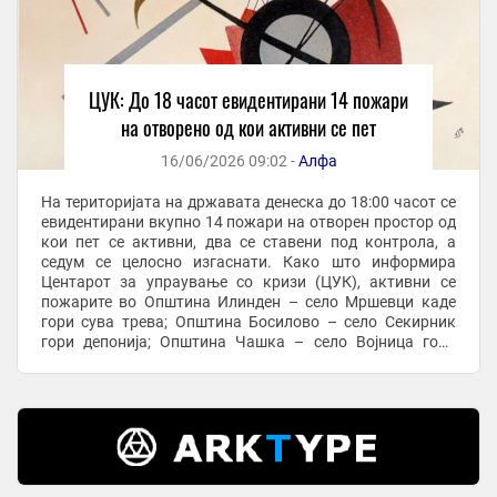
ЦУК: До 18 часот евидентирани 14 пожари
на отворено од кои активни се пет
16/06/2026 09:02 -
Алфа
На територијата на државата денеска до 18:00 часот се
евидентирани вкупно 14 пожари на отворен простор од
кои пет се активни, два се ставени под контрола, а
седум се целосно изгаснати. Како што информира
Центарот за упраување со кризи (ЦУК), активни се
пожарите во Општина Илинден – село Мршевци каде
гори сува трева; Општина Босилово – село Секирник
гори депонија; Општина Чашка – село Војница гори
нискостеблеста деградирана шума и сува трева; ...