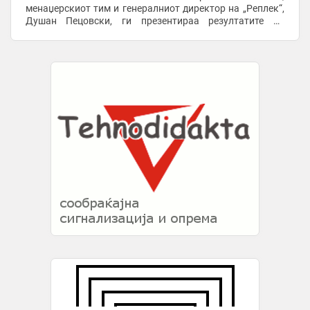
менаџерскиот тим и генералниот директор на „Реплек“,
Душан Пецовски, ги презентираа резултатите од
развојот на компанијата во изминатите 80 ...