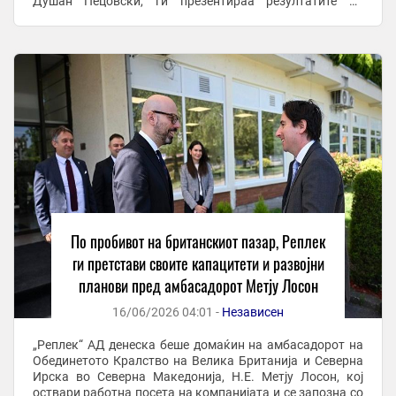
Душан Пецовски, ги презентираа резултатите од
развојот на компанијата во изминатите 80 ...
По пробивот на британскиот пазар, Реплек
ги претстави своите капацитети и развојни
планови пред амбасадорот Метју Лосон
16/06/2026 04:01 -
Независен
„Реплек“ АД денеска беше домаќин на амбасадорот на
Обединетото Кралство на Велика Британија и Северна
Ирска во Северна Македонија, Н.Е. Метју Лосон, кој
оствари работна посета на компанијата и се запозна со