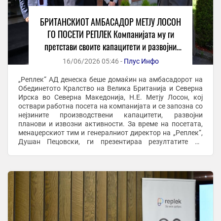
БРИТАНСКИОТ АМБАСАДОР МЕТЈУ ЛОСОН
ГО ПОСЕТИ РЕПЛЕК Компанијата му ги
претстави своите капацитети и развојни
планови
16/06/2026 05:46 -
Плус Инфо
„Реплек“ АД денеска беше домаќин на амбасадорот на
Обединетото Кралство на Велика Британија и Северна
Ирска во Северна Македонија, Н.Е. Метју Лосон, кој
оствари работна посета на компанијата и се запозна со
нејзините производствени капацитети, развојни
планови и извозни активности. За време на посетата,
менаџерскиот тим и генералниот директор на „Реплек“,
Душан Пецовски, ги презентираа резултатите од
развојот на компанијата во изминатите 80 ...