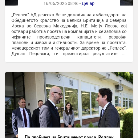
16/06/2026 08:46 -
Денар
„Реплек“ АД денеска беше домаќин на амбасадорот на
Обединетото Кралство на Велика Британија и Северна
Ирска во Северна Македонија, Н.Е. Метју Лосон, кој
оствари работна посета на компанијата и се запозна со
нејзините производствени капацитети, развојни
планови и извозни активности. За време на посетата,
менаџерскиот тим и генералниот директор на „Реплек“,
Душан Пецовски, ги презентираа резултатите од
развојот на компанијата во изминатите 80 ...
По пробивот на британскиот пазар, Реплек