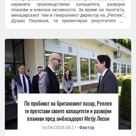
нејзините производствени капацитети, развојни
планови и извозни активности. За време на посетата,
менаџерскиот тим и генералниот директор на „Реплек“,
Душан Пецовски, ги презентираа резултатите од
развојот на компанијата во изминатите 80 ...
По пробивот на британскиот пазар, Реплек
ги претстави своите капацитети и развојни
планови пред амбасадорот Метју Лосон
16/06/2026 04:17 -
Фактор