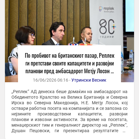
По пробивот на британскиот пазар, Реплек
ги претстави своите капацитети и развојни
планови пред амбасадорот Метју Лосон –
24info.mk
16/06/2026 06:16 -
Утрински Весник
„Реплек“ АД денеска беше домаќин на амбасадорот на
Обединетото Кралство на Велика Британија и Северна
Ирска во Северна Македонија, Н.Е. Метју Лосон, кој
оствари работна посета на компанијата и се запозна со
нејзините производствени капацитети, развојни
планови и извозни активности. За време на посетата,
менаџерскиот тим и генералниот директор на „Реплек“,
Душан Пецовски, ги презентираа резултатите од
развојот на компанијата во изминатите 80 ...