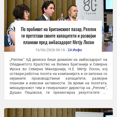
По пробивот на британскиот пазар, Реплек
ги претстави своите капацитети и развојни
планови пред амбасадорот Метју Лосон
16/06/2026 06:16 -
24 Инфо
„Реплек“ АД денеска беше домаќин на амбасадорот на
Обединетото Кралство на Велика Британија и Северна
Ирска во Северна Македонија, Н.Е. Метју Лосон, кој
оствари работна посета на компанијата и се запозна со
нејзините производствени капацитети, развојни
планови и извозни активности. За време на посетата,
менаџерскиот тим и генералниот директор на „Реплек“,
Душан Пецовски, ги презентираа резултатите од
развојот на компанијата во изминатите ...