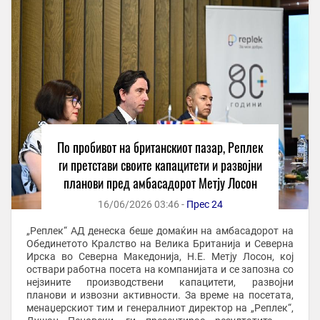
По пробивот на британскиот пазар, Реплек
ги претстави своите капацитети и развојни
планови пред амбасадорот Метју Лосон
16/06/2026 03:46 -
Прес 24
„Реплек“ АД денеска беше домаќин на амбасадорот на
Обединетото Кралство на Велика Британија и Северна
Ирска во Северна Македонија, Н.Е. Метју Лосон, кој
оствари работна посета на компанијата и се запозна со
нејзините производствени капацитети, развојни
планови и извозни активности. За време на посетата,
менаџерскиот тим и генералниот директор на „Реплек“,