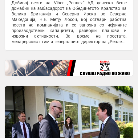
Добивај вести на Viber „Реплек“ АД денеска беше
домаќин на амбасадорот на Обединетото Кралство на
Велика Британија и Северна Ирска во Северна
Македонија, Н.Е. Метју Лосон, кој оствари работна
посета на компанијата и се запозна со нејзините
производствени капацитети, развојни планови и
извозни активности. За време на посетата,
менаџерскиот тим и генералниот директор на „Реплек“,
Душан Пецовски, ги презентираа резултатите од
развојот на ...