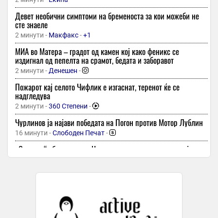
Девет необични симптоми на бременоста за кои можеби не
сте знаеле
2 минути -
Макфакс
-
+1
МИА во Матера – градот од камен кој како феникс се
издигнал од пепелта на срамот, бедата и заборавот
2 минути -
Денешен
-
Пожарот кај селото Чифлик е изгаснат, теренот ќе се
надгледува
2 минути -
360 Степени
-
Чурлинов ја најави победата на Погон против Мотор Лублин
16 минути -
Слободен Печат
-
„Студено“ збогување на Њукасл со нивниот капитен кој
замина во Арсенал
17 минути -
Гол
Топ 5 парфеми за температури над 35 степени: Свежи се,
постојани и совршено одолеваат на горештините
17 минути -
Слободен Печат
-