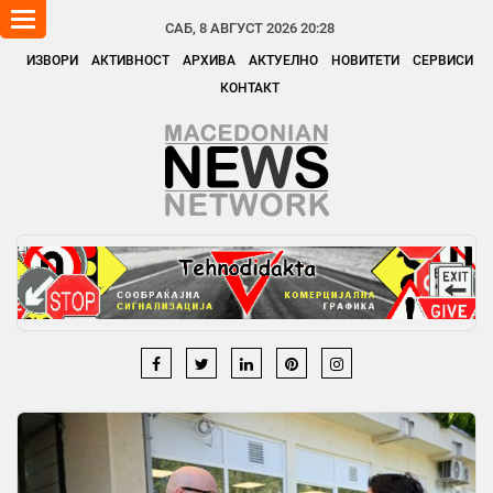
Toggle
САБ, 8 АВГУСТ 2026 20:28
navigation
ИЗВОРИ
АКТИВНОСТ
АРХИВА
АКТУЕЛНО
НОВИТЕТИ
СЕРВИСИ
КОНТАКТ