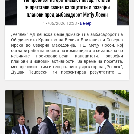
ги претстави своите капацитети и развојни
планови пред амбасадорот Метју Лосон
17/06/2026 12:33 -
Вечер
„Реплек“ АД денеска беше домаќин на амбасадорот на
Обединетото Кралство на Велика Британија и Северна
Ирска во Северна Македонија, Н.Е. Метју Лосон, кој
оствари работна посета на компанијата и се запозна со
нејзините производствени капацитети, развојни
планови и извозни активности. За време на посетата,
менаџерскиот тим и генералниот директор на „Реплек“,
Душан Пецовски, ги презентираа резултатите од
развојот на компанијата во изминатите 80 ...