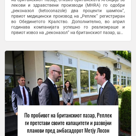
лекови и здравствени производи (MHRA) го одобри
„реконазол (ketoconazole) два проценти шампон“,
првиот медицински производ на „Реплек“ регистриран
во Обединетото Кралство. Дополнително, во април
годинава компанијата успешно го реализираше и
првиот извоз на „реконазол“ на британскиот пазар, што
претставува значаен чекор во интернационалниот ...
По пробивот на британскиот пазар, Реплек
ги претстави своите капацитети и развојни
планови пред амбасадорот Метју Лосон