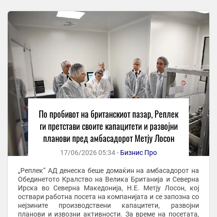
По пробивот на британскиот пазар, Реплек
ги претстави своите капацитети и развојни
планови пред амбасадорот Метју Лосон
17/06/2026 05:34 -
Бизнис Про
„Реплек“ АД денеска беше домаќин на амбасадорот на
Обединетото Кралство на Велика Британија и Северна
Ирска во Северна Македонија, Н.Е. Метју Лосон, кој
оствари работна посета на компанијата и се запозна со
нејзините производствени капацитети, развојни
планови и извозни активности. За време на посетата,