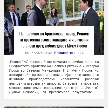
По пробивот на британскиот пазар, Реплек
ги претстави своите капацитети и развојни
планови пред амбасадорот Метју Лосон
16/06/2026 03:32 -
Бизнис Вести
-
+12
„Реплек“ АД денеска беше домаќин на амбасадорот на
Обединетото Кралство на Велика Британија и Северна
Ирска во Северна Македонија, Н.Е. Метју Лосон, кој
оствари работна посета на компанијата и се запозна со
нејзините производствени капацитети, развојни
планови и извозни активности. За време на посетата,
менаџерскиот тим и генералниот директор на „Реплек“,
Душан Пецовски, ги презентираа резултатите од
развојот на компанијата во изминатите 80 ...