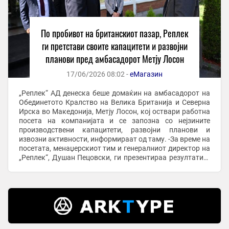
По пробивот на британскиот пазар, Реплек
ги претстави своите капацитети и развојни
планови пред амбасадорот Метју Лосон
17/06/2026 08:02 -
еМагазин
„Реплек“ АД денеска беше домаќин на амбасадорот на
Обединетото Кралство на Велика Британија и Северна
Ирска во Македонија, Метју Лосон, кој оствари работна
посета на компанијата и се запозна со нејзините
производствени капацитети, развојни планови и
извозни активности, информираат од таму. -За време на
посетата, менаџерскиот тим и генералниот директор на
„Реплек“, Душан Пецовски, ги презентираа резултатите
од развојот на компанијата во ...