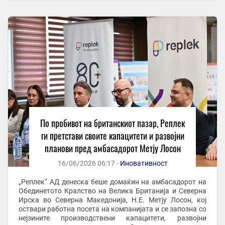
По пробивот на британскиот пазар, Реплек
ги претстави своите капацитети и развојни
планови пред амбасадорот Метју Лосон
16/06/2026 06:17 -
Иновативност
„Реплек“ АД денеска беше домаќин на амбасадорот на
Обединетото Кралство на Велика Британија и Северна
Ирска во Северна Македонија, Н.Е. Метју Лосон, кој
оствари работна посета на компанијата и се запозна со
нејзините производствени капацитети, развојни