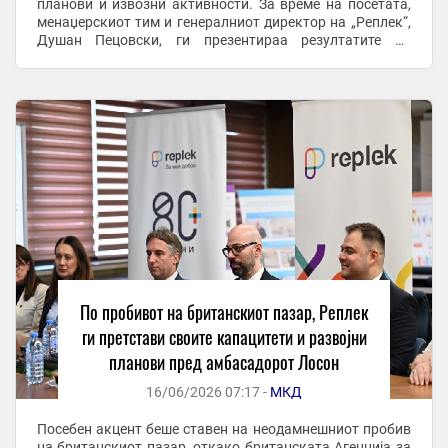
планови и извозни активности. За време на посетата,
менаџерскиот тим и генералниот директор на „Реплек“,
Душан Пецовски, ги презентираа резултатите од
развојот на компанијата во изминатите 80 ...
По пробивот на британскиот пазар, Реплек
ги претстави своите капацитети и развојни
планови пред амбасадорот Лосон
16/06/2026 07:17 -
МКД
Посебен акцент беше ставен на неодамнешниот пробив
на британскиот пазар, откако британската Агенција за