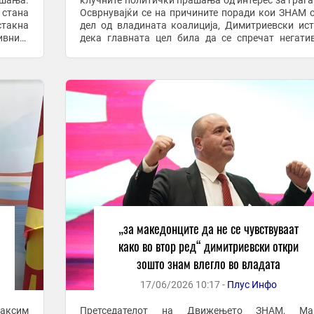
ашања.
клучните политички прашања од интерес за граѓа
 стана
Осврнувајќи се на причините поради кои ЗНАМ 
стакна
дел од владината коалиција, Димитриевски ис
ивните
дека главната цел била да се спречат негати
езбеди
политички сценарија од минатото и да се обезбеди 
„за македонците да не се чувствуваат
како во втор ред“ димитриевски откри
зошто знам влегло во владата
17/06/2026 10:17 -
Плус Инфо
аксим
Претседателот на Движењето ЗНАМ, Ма