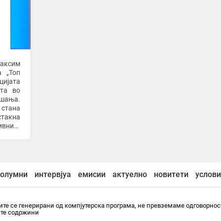
аксим
а „Топ
цијата
ата во
ашања.
 стана
стакна
ивните
езбеди
олумни
интервјуа
емисии
актуелно
новитети
услови
те се генерирани од компјутерска програма, не превземаме одговорнос
ите содржини