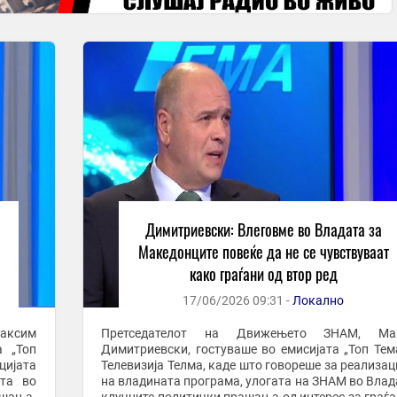
Димитриевски: Влеговме во Владата за
Македонците повеќе да не се чувствуваат
како граѓани од втор ред
17/06/2026 09:31 -
Локално
аксим
Претседателот на Движењето ЗНАМ, Ма
а „Топ
Димитриевски, гостуваше во емисијата „Топ Тем
цијата
Телевизија Телма, каде што говореше за реализац
ата во
на владината програма, улогата на ЗНАМ во Влад