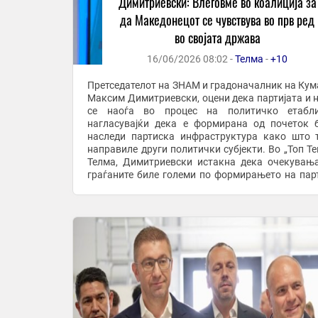
Димитриевски: Влеговме во коалиција за
да Македонецот се чувствува во прв ред
во својата држава
16/06/2026 08:02 -
Телма
-
+10
Претседателот на ЗНАМ и градоначалник на Кум
Максим Димитриевски, оцени дека партијата и 
се наоѓа во процес на политичко етабли
нагласувајќи дека е формирана од почеток 
наследи партиска инфраструктура како што 
направиле други политички субјекти. Во „Топ Те
Телма, Димитриевски истакна дека очекувањ
граѓаните биле големи по формирањето на парт
но и дека е природно да постојат разочарувања. .