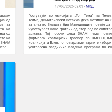
17/06/2026 02:03 -
МКД
аксим
Гостувајќи во емисијата „Топ Тема“ на Телев
дна од
Телма, Димитриевски истакна дека мотивот на
ше за
за влез во Владата бил Македонците повеќе да 
ата на
чувствуваат како граѓани од втор ред во сопств
ања од
држава. Тој посочи дека ЗНАМ нема потпи
ето на
формален коалициски договор со ВМРО-ДПМ
и ЗНАМ
коалицијата Влен, но по парламентарните избори
иевски
усогласена заедничка владина програма во ко
речат
вградени програмските приоритети на парти
Според ...