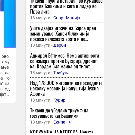
Тиквеш „пукна петарда“ во Куманово
против Башкими и сега е лидер во
Прва лига
13 минути -
Спорт Манија
Уште двајца играчи на Барса пред
заминување: Ханси Флик им ја
покажа излезната врата и не
отпатуваа со тимот во Удине
13 минути -
Дерби
Адмирал Ефтимов: Нема активности
ново,
со намера против Бугарија, дронот
атаму
кај Кардам бил мамка од типот
ање,
„Маја“
ез да
13 минути -
Трибуна
оа го
Над 178.000 мигранти во последните
неколку месеци ја напуштија Јужна
та од
Африка
јата,
.
13 минути -
Курир
Тиквеш до убедлив триумф на
гостувањето кај Башкими
13 минути -
Екипа
-
+1
КОЛУУМНА НА КЕПЕСКА: Новата