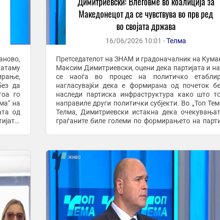
Димитриевски: Влеговме во коалиција за
Македонецот да се чувствува во прв ред
во својата држава
16/06/2026 10:01 -
Телма
аново,
Претседателот на ЗНАМ и градоначалник на Кума
натаму
Максим Димитриевски, оцени дека партијата и н
рање,
се наоѓа во процес на политичко етаблир
без да
нагласувајќи дека е формирана од почеток б
тоа го
наследи партиска инфраструктура како што т
ма“ на
направиле други политички субјекти. Во „Топ Тем
ата од
Телма, Димитриевски истакна дека очекувања
ијата,
граѓаните биле големи по формирањето на парти
..
но и дека е природно да постојат разочарувања. ..