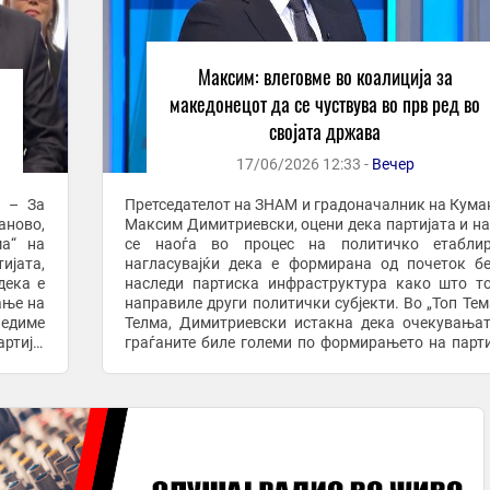
Максим: влеговме во коалиција за
македонецот да се чуствува во прв ред во
својата држава
17/06/2026 12:33 -
Вечер
М – За
Претседателот на ЗНАМ и градоначалник на Кума
ново,
Максим Димитриевски, оцени дека партијата и н
ма“ на
се наоѓа во процес на политичко етаблир
ијата,
нагласувајќи дека е формирана од почеток б
дека е
наследи партиска инфраструктура како што т
направиле други политички субјекти. Во „Топ Тема“ на
ледиме
Телма, Димитриевски истакна дека очекувања
ртија,
граѓаните биле големи по формирањето на парти
редена
но и дека е природно да постојат разочарувања. ..