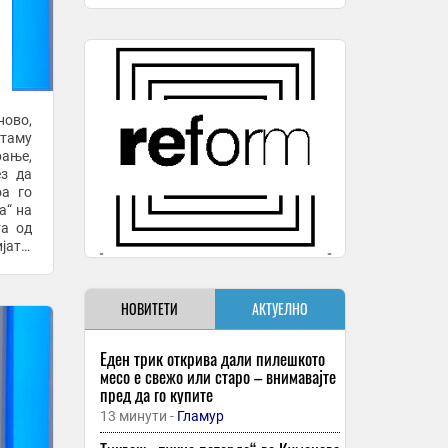
ново,
атаму
ање,
ез да
оа го
а“ на
та од
јата,
.
НОВИТЕТИ
АКТУЕЛНО
Еден трик открива дали пилешкото
месо е свежо или старо – внимавајте
пред да го купите
13 минути -
Гламур