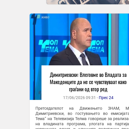
Димитриевски: Влеговме во Владата за
Македонците да не се чувствуваат како
граѓани од втор ред
17/06/2026 09:31 -
Прес 24
Претседателот на Движењето ЗНАМ, М
Димитриевски, во гостувањето во емисијат
Тема“ на Телевизија Телма говореше за реализа
на владината програма, улогата на партиј