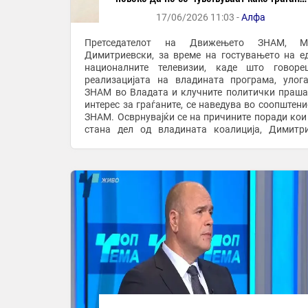
од втор ред во сопствената држава
17/06/2026 11:03 -
Алфа
Претседателот на Движењето ЗНАМ, М
Димитриевски, за време на гостувањето на е
националните телевизии, каде што говоре
реализацијата на владината програма, улог
ЗНАМ во Владата и клучните политички праш
интерес за граѓаните, се наведува во соопштени
ЗНАМ. Осврнувајќи се на причините поради ко
стана дел од владината коалиција, Димитр
истакна дека главната цел била да се сп
негативните политички ...