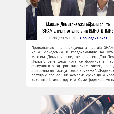
Максим Димитриевски објасни зошто
ЗНАМ влегла во власта на ВМРО-ДПМНЕ
16/06/2026 11:18 -
Слободен Печат
Претседателот на владејачката партија ЗНА
наша Македонија и градоначалник на Кума
Максим Димитриевски, вечерва во „Топ Те
„Телма“, рече дека кога се формирала парт
очекувањата од граѓаните биле големи, но и 
„природно да постојат разочарувања“. „Формирање на
партија е процес. Ние немавме среќа да ја нас
како што ја имаа другите. Сами формиравме па
настапивме на легитимни избори и освоивме од
...