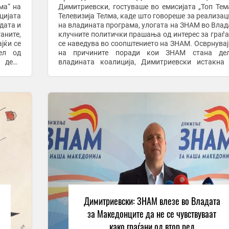
ма“ на
Димитриевски, гостуваше во емисијата „Топ Тем
цијата
Телевизија Телма, каде што говореше за реализац
дата и
на владината програма, улогата на ЗНАМ во Влад
аните,
клучните политички прашања од интерес за граѓа
се наведува во соопштението на ЗНАМ. Осврнувај
ел од
на причините поради кои ЗНАМ стана де
а дека
владината коалиција, Димитриевски истакна
вните
главната цел била да се спречат негатив
политички ...
Димитриевски: ЗНАМ влезе во Владата
за Македонците да не се чувствуваат
како граѓани од втор ред