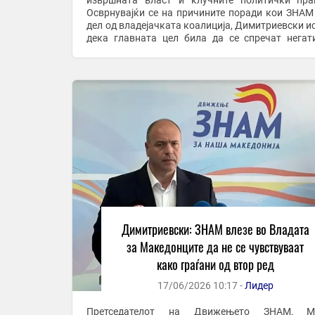
извршната власт и клучните политички пр
Осврнувајќи се на причините поради кои ЗНАМ
дел од владејачката коалиција, Димитриевски и
дека главната цел била да се спречат негат
политички сценарија од минатото и да се об
посилна ...
Димитриевски: ЗНАМ влезе во Владата
за Македонците да не се чувствуваат
како граѓани од втор ред
17/06/2026 10:17 -
Лидер
Претседателот на Движењето ЗНАМ, М