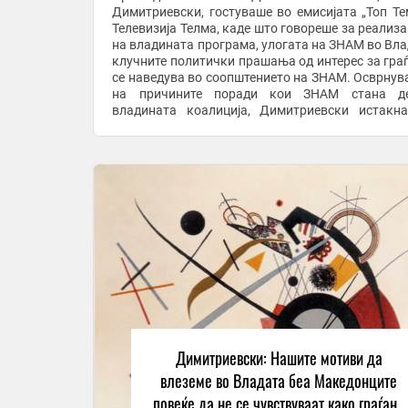
Димитриевски, гостуваше во емисијата „Топ Те
Телевизија Телма, каде што говореше за реализа
на владината програма, улогата на ЗНАМ во Вла
клучните политички прашања од интерес за граѓ
се наведува во соопштението на ЗНАМ. Осврнувајќи се
на причините поради кои ЗНАМ стана д
владината коалиција, Димитриевски истакн
главната цел била да се спречат негати
политички ...
Димитриевски: Нашите мотиви да
влеземе во Владата беа Македонците
повеќе да не се чувствуваат како граѓани