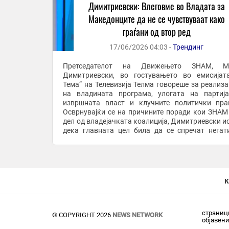
Димитриевски: Влеговме во Владата за
Македонците да не се чувствуваат како
граѓани од втор ред
17/06/2026 04:03 -
Трендинг
Претседателот на Движењето ЗНАМ, М
Димитриевски, во гостувањето во емисијат
Тема“ на Телевизија Телма говореше за реализа
на владината програма, улогата на партиј
извршната власт и клучните политички пр
Осврнувајќи се на причините поради кои ЗНАМ
дел од владејачката коалиција, Димитриевски и
дека главната цел била да се спречат негат
политички сценарија од минатото и да се об
посилна ...
к
страници
© COPYRIGHT 2026
NEWS NETWORK
објавен