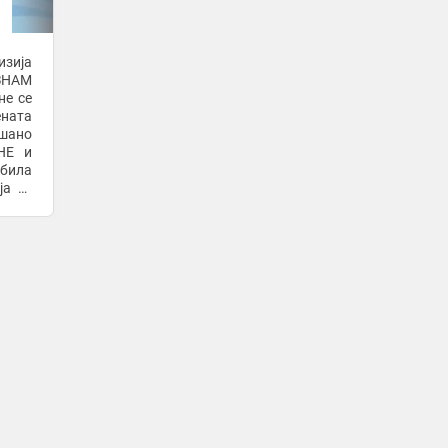
Повеќето земји од групата Г7 трошат
повеќе за отплата на долговите
отколку за одбрана
изија
44 минути -
Република
 ЗНАМ
не се
Алмада пристигна во Ривер Плата
ената
44 минути -
Top Sport
-
+2
шано
НЕ и
Багери во дворот и работници на
 била
жештините: Верица Ракочевиќ и
ја се
Вељко градат базен на Авала
јата.
58 минути -
Еспресо
-
Аргентинскиот репрезентативец
Медина потпиша договор со Баер
Леверкузен
58 минути -
Слободен Печат
Винисиус Жуниор е клучен играч во
проектот на Мурињо
58 минути -
Слободен Печат
Арсенал и Манчестер јунајтед во
„лов“ на напаѓачот на Интер