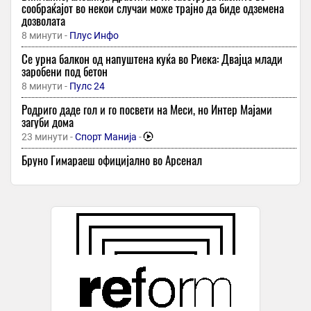
сообраќајот во некои случаи може трајно да биде одземена
дозволата
8 минути -
Плус Инфо
Се урна балкон од напуштена куќа во Риека: Двајца млади
заробени под бетон
8 минути -
Пулс 24
Родриго даде гол и го посвети на Меси, но Интер Мајами
загуби дома
23 минути -
Спорт Манија
-
Бруно Гимараеш официјално во Арсенал
23 минути -
Курир
Во недела на OhridPress: ТОП вести на неделата
23 минути -
Охрид Прес
Курсна листа на НБРМ: Колку чини еврото денес?
23 минути -
Слободен Печат
Американски огномет влезе во Гинисовата книга на рекорди
23 минути -
Независен