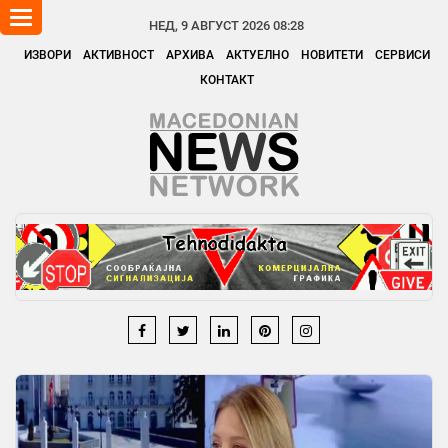
Toggle
НЕД, 9 АВГУСТ 2026 08:28
navigation
ИЗВОРИ
АКТИВНОСТ
АРХИВА
АКТУЕЛНО
НОВИТЕТИ
СЕРВИСИ
КОНТАКТ