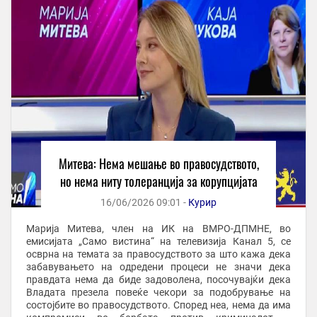
Митева: Нема мешање во правосудството,
но нема ниту толеранција за корупцијата
16/06/2026 09:01 -
Курир
Марија Митева, член на ИК на ВМРО-ДПМНЕ, во
емисијата „Само вистина“ на телевизија Канал 5, се
осврна на темата за правосудството за што кажа дека
забавувањето на одредени процеси не значи дека
правдата нема да биде задоволена, посочувајќи дека
Владата презела повеќе чекори за подобрување на
состојбите во правосудството. Според неа, нема да има