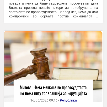
правдата нема да биде задоволена, посочувајќи дека
Владата презела повеќе чекори за подобрување на
состојбите во правосудството. Според неа, нема да има
компромиси во борбата против криминалот и
корупцијата. -Ако процесот забавува, не значи дека ...
Митева: Нема мешање во правосудството,
но нема ниту толеранција за корупцијата
16/06/2026 09:16 -
Република