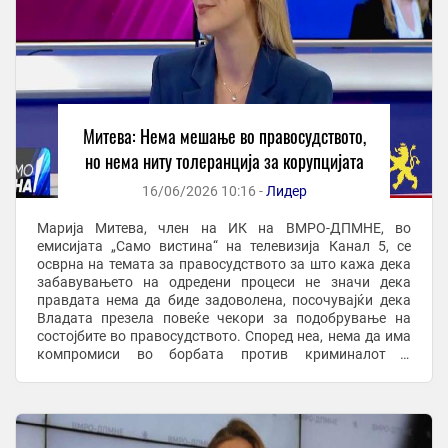
Митева: Нема мешање во правосудството,
но нема ниту толеранција за корупцијата
16/06/2026 10:16 -
Лидер
Марија Митева, член на ИК на ВМРО-ДПМНЕ, во
емисијата „Само вистина“ на телевизија Канал 5, се
осврна на темата за правосудството за што кажа дека
забавувањето на одредени процеси не значи дека
правдата нема да биде задоволена, посочувајќи дека
Владата презела повеќе чекори за подобрување на
состојбите во правосудството. Според неа, нема да има
компромиси во борбата против криминалот и
корупцијата. -Ако процесот забавува, не значи дека ...