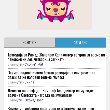
НОВИТЕТИ
АКТУЕЛНО
Трагедија во Рио де Жанеиро: Хеликоптер се урна за време на
панорамски лет, четворица загинати
8 минути -
Скопје1
-
Осимен подиве и само брзата реакција на соиграчите го
спаси да не направи голема глупост
8 минути -
Екипа
Денеска на проф. д-р Кристоф Бенедиктер ќе му биде
врачена Светската награда на хуманизам
8 минути -
Охрид Прес
Внимание, албанија драстично ги заострува казните во