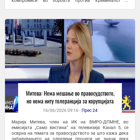
компромиси во борбата против криминалот и
корупцијата. -Ако процесот забавува, не значи дека ...
Митева: Нема мешање во правосудството,
но нема ниту толеранција за корупцијата
16/06/2026 09:16 -
Прес 24
Марија Митева, член на ИК на ВМРО-ДПМНЕ, во
емисијата „Само вистина“ на телевизија Канал 5, се
осврна на темата за правосудството за што кажа дека
забавувањето на одредени процеси не значи дека