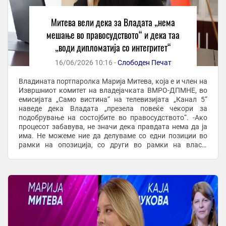
Митева вели дека за Владата „нема
мешање во правосудството“ и дека таа
„води дипломатија со интегритет“
16/06/2026 10:16 -
Слободен Печат
Владината портпаролка Марија Митева, која е и член на
Извршниот комитет на владејачката ВМРО-ДПМНЕ, во
емисијата „Само вистина“ на телевизијата „Канал 5“
наведе дека Владата „презела повеќе чекори за
подобрување на состојбите во правосудството“. -Ако
процесот забавува, не значи дека правдата нема да ја
има. Не можеме ние да делуваме со едни позиции во
рамки на опозиција, со други во рамки на власт.
Покренавме многу чекори кои што се ...