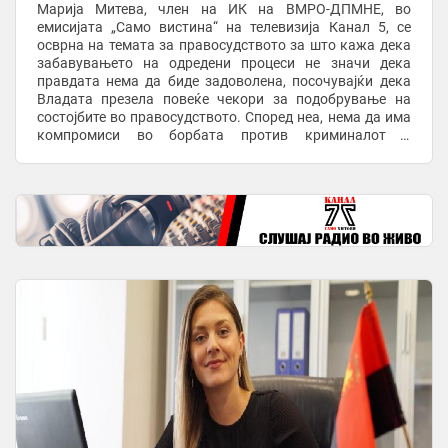
Марија Митева, член на ИК на ВМРО-ДПМНЕ, во
емисијата „Само вистина“ на телевизија Канал 5, се
осврна на темата за правосудството за што кажа дека
забавувањето на одредени процеси не значи дека
правдата нема да биде задоволена, посочувајќи дека
Владата презела повеќе чекори за подобрување на
состојбите во правосудството. Според неа, нема да има
компромиси во борбата против криминалот и
корупцијата. Ако процесот забавува, не значи дека ...