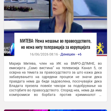
МИТЕВА: Нема мешање во правосудството,
но нема ниту толеранција за корупцијата
16/06/2026 08:16 -
Денешен
-
+6
Марија Митева, член на ИК на ВМРО-ДПМНЕ, во
емисијата „Само вистина“ на телевизија Канал 5, се
осврна на темата за правосудството за што кажа дека
забавувањето на одредени процеси не значи дека
правдата нема да биде задоволена, посочувајќи дека
Владата презела повеќе чекори за подобрување на
состојбите во правосудството. Според неа, нема да има
компромиси во борбата против криминалот и
корупцијата. „Ако процесот забавува, не значи дека ...