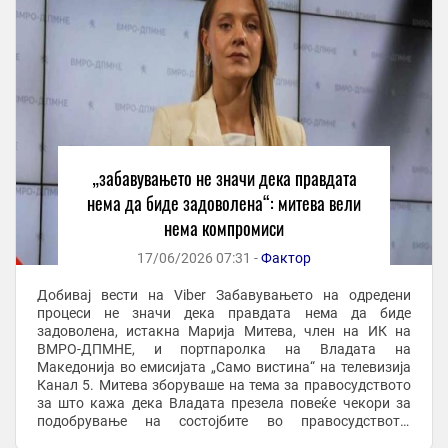
„забавувањето не значи дека правдата
нема да биде задоволена“: митева вели
нема компромиси
17/06/2026 07:31 -
Фактор
Добивај вести на Viber Забавувањето на одредени
процеси не значи дека правдата нема да биде
задоволена, истакна Марија Митева, член на ИК на
ВМРО-ДПМНЕ, и портпаролка на Владата на
Македонија во емисијата „Само вистина“ на телевизија
Канал 5. Митева зборуваше на тема за правосудството
за што кажа дека Владата презела повеќе чекори за
подобрување на состојбите во правосудството,
истакнувајќи дека нема да има компромиси во борбата