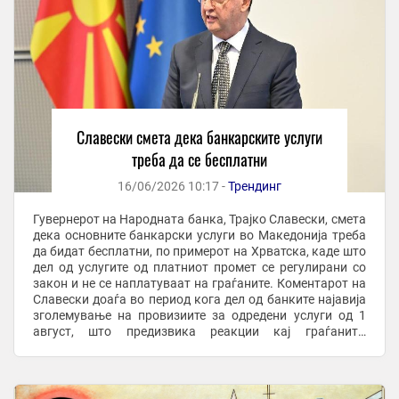
Славески смета дека банкарските услуги
треба да се бесплатни
16/06/2026 10:17 -
Трендинг
Гувернерот на Народната банка, Трајко Славески, смета
дека основните банкарски услуги во Македонија треба
да бидат бесплатни, по примерот на Хрватска, каде што
дел од услугите од платниот промет се регулирани со
закон и не се наплатуваат на граѓаните. Коментарот на
Славески доаѓа во период кога дел од банките најавија
зголемување на провизиите за одредени услуги од 1
август, што предизвика реакции кај граѓаните,
синдикатите и политичките ...