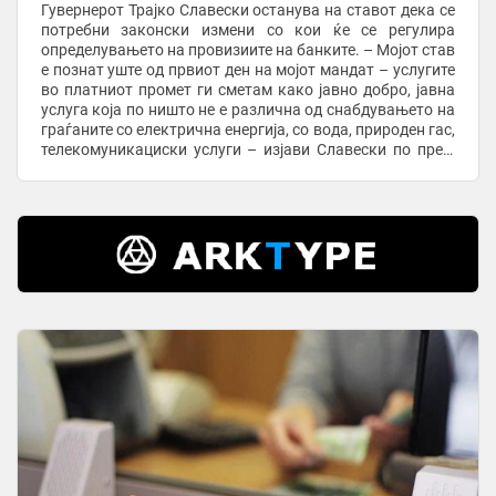
Гувернерот Трајко Славески останува на ставот дека се
потребни законски измени со кои ќе се регулира
определувањето на провизиите на банките. – Мојот став
е познат уште од првиот ден на мојот мандат – услугите
во платниот промет ги сметам како јавно добро, јавна
услуга која по ништо не е различна од снабдувањето на
граѓаните со електрична енергија, со вода, природен гас,
телекомуникациски услуги – изјави Славески по прес-
конференцијата во ...