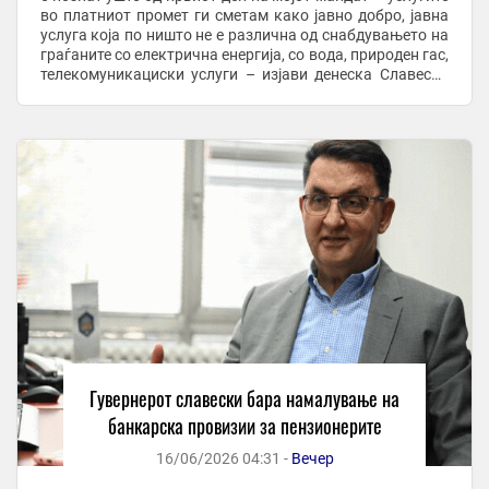
во платниот промет ги сметам како јавно добро, јавна
услуга која по ништо не е различна од снабдувањето на
граѓаните со електрична енергија, со вода, природен гас,
телекомуникациски услуги – изјави денеска Славески
по ...
Гувернерот славески бара намалување на
банкарска провизии за пензионерите
16/06/2026 04:31 -
Вечер