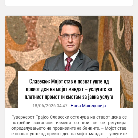
услуги - изјави денеска ...
Славески: Мојот став е познат уште од
првиот ден на мојот мандат – услугите во
платниот промет ги сметам за јавна услуга
18/06/2026 04:47 -
Нова Македонија
Гувернерот Трајко Славески останува на ставот дека се
потребни законски измени со кои ќе се регулира
определувањето на провизиите на банките. – Мојот став
е познат уште од првиот ден на мојот мандат – услугите