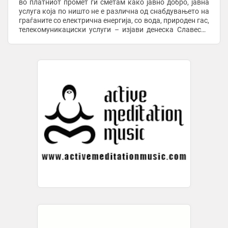
во платниот промет ги сметам како јавно добро, јавна
услуга која по ништо не е различна од снабдувањето на
граѓаните со електрична енергија, со вода, природен гас,
телекомуникациски услуги – изјави денеска Славески
по ...