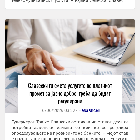
телекомуникациски услуги – изјави денеска Славески
по ...
Славески ги смета услугите во платниот
промет за јавно добро, треба да бидат
регулирани
16/06/2026 03:32 -
Независен
Гувернерот Трајко Славески останува на ставот дека се
потребни законски измени со кои ќе се регулира
определувањето на провизиите на банките. – Мојот став
е познат уште од првиот ден на мојот мандат – услугите