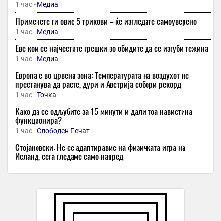
1 час -
Медиа
Применете ги овие 5 трикови – ќе изгледате самоуверено
1 час -
Медиа
Еве кои се најчестите грешки во обидите да се изгуби тежина
1 час -
Медиа
Европа е во црвена зона: Температурата на воздухот не
престанува да расте, дури и Австрија собори рекорд
1 час -
Точка
Како да се одљубите за 15 минути и дали тоа навистина
функционира?
1 час -
Слободен Печат
Стојановски: Не се адаптиравме на физичката игра на
Исланд, сега гледаме само напред
1 час -
Sport Media
Бројот заразени со ебола во Конго надмина четири илјади
2 часа -
Бриф
Првата пејачка почина пред очите на своите синови, втората
го погреба сопругот на својот роденден — трагичните