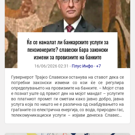
Ќе се намалат ли банкарските услуги за
пензионерите? славески бара законски
измени за провизиите на банките
16/06/2026 02:31 -
Плус Инфо
-
+7
Гувернерот Трајко Славески останува на ставот дека се
потребни законски измени со кои ќе се регулира
определувањето на провизиите на банките. – Мојот став
е познат уште од првиот ден на мојот мандат – услугите
во платниот промет ги сметам како јавно добро, јавна
услуга која по ништо не е различна од снабдувањето на
граѓаните со електрична енергија, со вода, природен гас,
телекомуникациски услуги – изјави денеска Славески
по ...