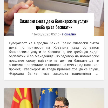
Славески смета дека банакарските услуги
треба да се бесплатни
16/06/2026 05:46 -
Локално
Гувернерот на Народна банка Трајко Славески смета
дека, по примерот на Хрватска каде со закон
банкарските услуги се бесплатни, тие треба да бидат
бесплатни и во Македонија. Во одговор на новинарско
прашање околу најавите на дел од банките да ги
зголемат провизиите за наплата на сметки од платниот
промет, Гувернерот не гледа причина тоа да се случи.
-Народна банка нема законска надлежност за
одобрување на провизиите на банките. Ние лани ...