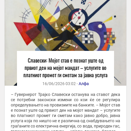
Славески: Мојот став е познат уште од
првиот ден на мојот мандат – услугите во
платниот промет ги сметам за јавна услуга
16/06/2026 03:02 -
Алфа
– Гувернерот Трајко Славески останува на ставот дека
се потребни законски измени со кои ќе се регулира
определувањето на провизиите на банките. – Мојот став
е познат уште од првиот ден на мојот мандат – услугите
во платниот промет ги сметам како јавно добро, јавна
услуга која по ништо не е различна од снабдувањето на
граѓаните со електрична енергија, со вода, природен гас,