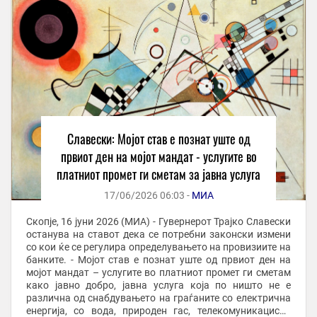
Славески: Мојот став е познат уште од
првиот ден на мојот мандат - услугите во
платниот промет ги сметам за јавна услуга
17/06/2026 06:03 -
МИА
Скопје, 16 јуни 2026 (МИА) - Гувернерот Трајко Славески
останува на ставот дека се потребни законски измени
со кои ќе се регулира определувањето на провизиите на
банките. - Мојот став е познат уште од првиот ден на
мојот мандат – услугите во платниот промет ги сметам
како јавно добро, јавна услуга која по ништо не е
различна од снабдувањето на граѓаните со електрична
енергија, со вода, природен гас, телекомуникациски