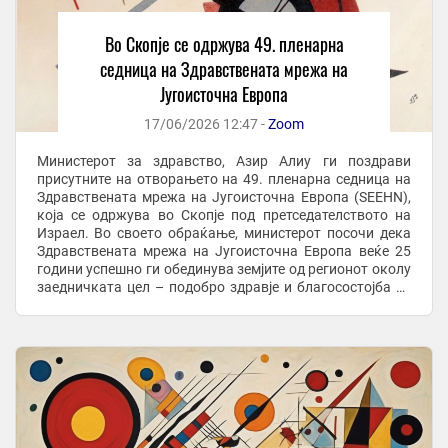
Во Скопје се одржува 49. пленарна
седница на Здравствената мрежа на
Југоисточна Европа
17/06/2026 12:47 -
Zoom
Министерот за здравство, Азир Алиу ги поздрави
присутните на отворањето на 49. пленарна седница на
Здравствената мрежа на Југоисточна Европа (SEEHN),
која се одржува во Скопје под претседателството на
Израел. Во своето обраќање, министерот посочи дека
Здравствената мрежа на Југоисточна Европа веќе 25
години успешно ги обединува земјите од регионот околу
заедничката цел – подобро здравје и благосостојба за
граѓаните. „Здравствената мрежа ...