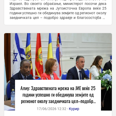
Израел. Во своето обраќање, министерот посочи дека
Здравствената мрежа на Југоисточна Европа веќе 25
години успешно ги обединува земјите од регионот околу
заедничката цел – подобро здравје и благосостојба за
граѓаните. „Здравствената мрежа ...
Алиу: Здравствената мрежа на ЈИЕ веќе 25
години успешно ги обединува земјите од
регионот околу заедничката цел–подобро
здравје и благосостојба за граѓаните
17/06/2026 12:32 -
Курир