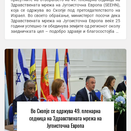
Здравствената мрежа на Југоисточна Европа (SEEHN),
која се одржува во Скопје под претседателството на
Израел. Во своето обраќање, министерот посочи дека
Здравствената мрежа на Југоисточна Европа веќе 25
години успешно ги обединува земјите од регионот околу
заедничката цел – подобро здравје и благосостојба за
граѓаните. „Здравствената мрежа ...
Во Скопје се одржува 49. пленарна
седница на Здравствената мрежа на
Југоисточна Европа