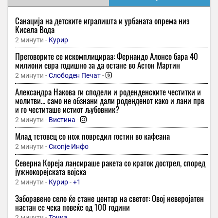
Санација на детските игралишта и урбаната опрема низ
Кисела Вода
2 минути -
Курир
Преговорите се искомплицираа: Фернандо Алонсо бара 40
милиони евра годишно за да остане во Астон Мартин
2 минути -
Слободен Печат
-
Александра Накова ги сподели и роденденските честитки и
молитви… само не обзнани дали роденденот како и лани прв
и го честиташе истиот љубовник?
2 минути -
Вистина
-
Млад тетовец со нож повредил гостин во кафеана
2 минути -
Скопје Инфо
Северна Кореја лансираше ракета со краток дострел, според
јужнокорејската војска
2 минути -
Курир
-
+1
Заборавено село ќе стане центар на светот: Овој неверојатен
настан се чека повеќе од 100 години
2 минути -
Точка