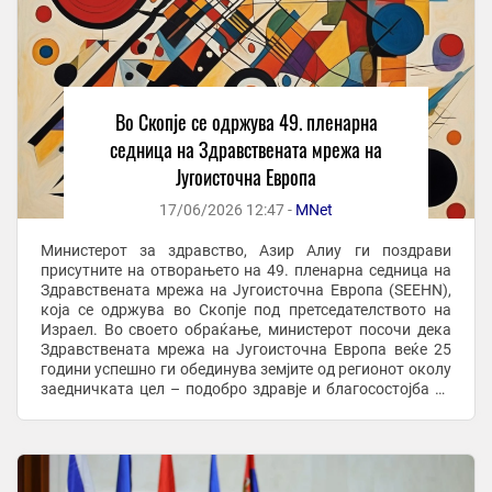
Во Скопје се одржува 49. пленарна
седница на Здравствената мрежа на
Југоисточна Европа
17/06/2026 12:47 -
MNet
Министерот за здравство, Азир Алиу ги поздрави
присутните на отворањето на 49. пленарна седница на
Здравствената мрежа на Југоисточна Европа (SEEHN),
која се одржува во Скопје под претседателството на
Израел. Во своето обраќање, министерот посочи дека
Здравствената мрежа на Југоисточна Европа веќе 25
години успешно ги обединува земјите од регионот околу
заедничката цел – подобро здравје и благосостојба за
граѓаните. „Здравствената мрежа ...