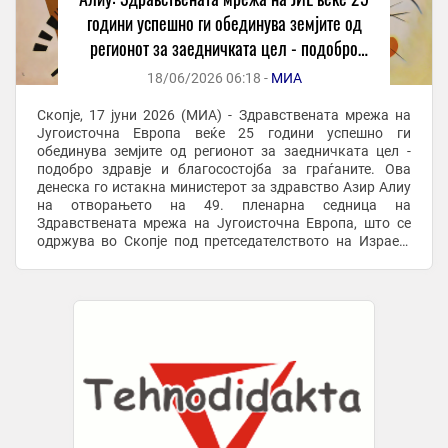
години успешно ги обединува земјите од
регионот за заедничката цел - подобро
здравје и благосостојба за граѓаните
18/06/2026 06:18 -
МИА
Скопје, 17 јуни 2026 (МИА) - Здравствената мрежа на
Југоисточна Европа веќе 25 години успешно ги
обединува земјите од регионот за заедничката цел -
подобро здравје и благосостојба за граѓаните. Ова
денеска го истакна министерот за здравство Азир Алиу
на отворањето на 49. пленарна седница на
Здравствената мрежа на Југоисточна Европа, што се
одржува во Скопје под претседателството на Израел.
„Здравствената мрежа прерасна во силна меѓувладина
...