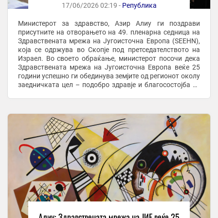
17/06/2026 02:19 -
Република
Министерот за здравство, Азир Алиу ги поздрави
присутните на отворањето на 49. пленарна седница на
Здравствената мрежа на Југоисточна Европа (SEEHN),
која се одржува во Скопје под претседателството на
Израел. Во своето обраќање, министерот посочи дека
Здравствената мрежа на Југоисточна Европа веќе 25
години успешно ги обединува земјите од регионот околу
заедничката цел – подобро здравје и благосостојба за
граѓаните. Здравствената мрежа ...
Алиу: Здравствената мрежа на ЈИЕ веќе 25