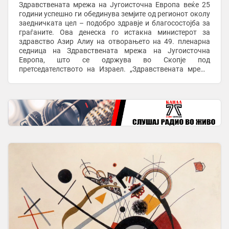
Здравствената мрежа на Југоисточна Европа веќе 25
години успешно ги обединува земјите од регионот околу
заедничката цел – подобро здравје и благосостојба за
граѓаните. Ова денеска го истакна министерот за
здравство Азир Алиу на отворањето на 49. пленарна
седница на Здравствената мрежа на Југоисточна
Европа, што се одржува во Скопје под
претседателството на Израел. „Здравствената мрежа
прерасна во силна меѓувладина организација која денес
...