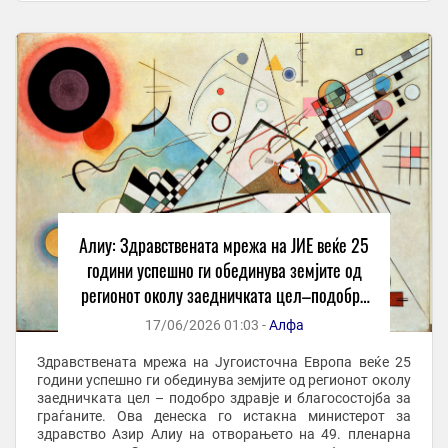
Алиу: Здравствената мрежа на ЈИЕ веќе 25
години успешно ги обединува земјите од
регионот околу заедничката цел–подобро
здравје и благосостојба за граѓаните
17/06/2026 01:03 -
Алфа
Здравствената мрежа на Југоисточна Европа веќе 25
години успешно ги обединува земјите од регионот околу
заедничката цел – подобро здравје и благосостојба за
граѓаните. Ова денеска го истакна министерот за
здравство Азир Алиу на отворањето на 49. пленарна