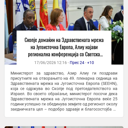
Скопје домаќин на Здравствената мрежа
на Југоисточна Европа, Алиу најави
регионална конференција со Светска
банка
17/06/2026 12:16 -
Прес 24
-
+10
Министерот за здравство, Азир Алиу ги поздрави
присутните на отворањето на 49. пленарна седница на
Здравствената мрежа на Југоисточна Европа (SEEHN),
која се одржува во Скопје под претседателството на
Израел. Во своето обраќање, министерот посочи дека
Здравствената мрежа на Југоисточна Европа веќе 25
години успешно ги обединува земјите од регионот околу
заедничката цел – подобро здравје и благосостојба за
граѓаните. „Здравствената мрежа ...