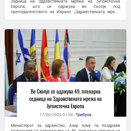
седница на Здравствената мрежа на Југоисточна
Европа, што се одржува во Скопје под
претседателството на Израел. „Здравствената мрежа
прерасна во силна меѓувладина организација која денес
...
Во Скопје се одржува 49. пленарна
седница на Здравствената мрежа на
Југоисточна Европа
17/06/2026 01:04 -
Трибуна
Министерот за здравство, Азир Алиу ги поздрави
присутните на отворањето на 49. пленарна седница на