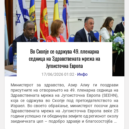
Во Скопје се одржува 49. пленарна
седница на Здравствената мрежа на
Југоисточна Европа
17/06/2026 01:02 -
Инфо
Министерот за здравство, Азир Алиу ги поздрави
присутните на отворањето на 49. пленарна седница на
Здравствената мрежа на Југоисточна Европа (SEEHN),
која се одржува во Скопје под претседателството на
Израел. Во своето обраќање, министерот посочи дека
Здравствената мрежа на Југоисточна Европа веќе 25
години успешно ги обединува земјите од регионот околу
заедничката цел – подобро здравје и благосостојба за
граѓаните. „Здравствената мрежа ...