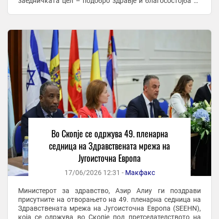
заедничката цел – подобро здравје и благосостојба за
граѓаните. „Здравствената мрежа ...
Во Скопје се одржува 49. пленарна
седница на Здравствената мрежа на
Југоисточна Европа
17/06/2026 12:31 -
Макфакс
Министерот за здравство, Азир Алиу ги поздрави
присутните на отворањето на 49. пленарна седница на
Здравствената мрежа на Југоисточна Европа (SEEHN),
која се одржува во Скопје под претседателството на