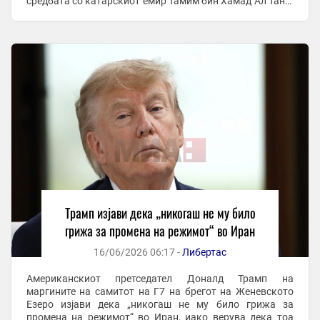
средбата со катарскиот емир Тамим бин Хамад Ал Тани.
Администрацијата на Трамп постојано тврди дека ...
Трамп изјави дека „никогаш не му било
грижа за промена на режимот“ во Иран
16/06/2026 06:17 -
Либертас
Американскиот претседател Доналд Трамп на
маргините на самитот на Г7 на брегот на Женевското
Езеро изјави дека „никогаш не му било грижа за
промена на режимот“ во Иран, иако верува дека тоа