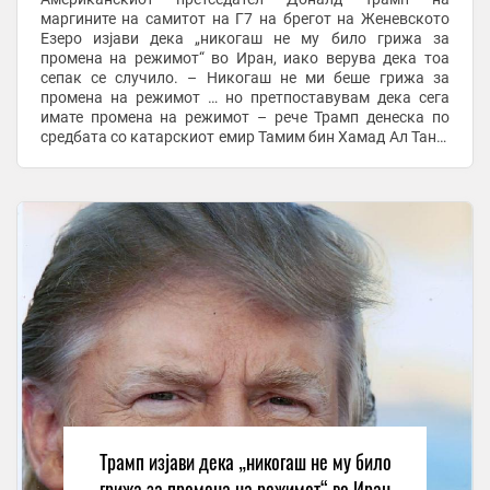
маргините на самитот на Г7 на брегот на Женевското
Езеро изјави дека „никогаш не му било грижа за
промена на режимот“ во Иран, иако верува дека тоа
сепак се случило. – Никогаш не ми беше грижа за
промена на режимот … но претпоставувам дека сега
имате промена на режимот – рече Трамп денеска по
средбата со катарскиот емир Тамим бин Хамад Ал Тани.
На почетокот на војната на 28 февруари, Трамп ги
повика ...
Трамп изјави дека „никогаш не му било
грижа за промена на режимот“ во Иран