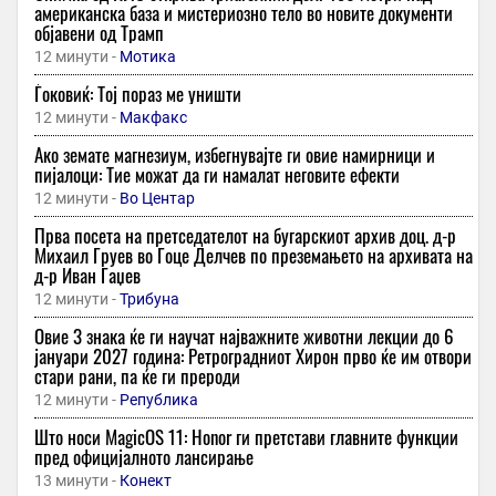
американска база и мистериозно тело во новите документи
објавени од Трамп
12 минути -
Мотика
Ѓоковиќ: Тој пораз ме уништи
12 минути -
Макфакс
Ако земате магнезиум, избегнувајте ги овие намирници и
пијалоци: Тие можат да ги намалат неговите ефекти
12 минути -
Во Центар
Прва посета на претседателот на бугарскиот архив доц. д-р
Михаил Груев во Гоце Делчев по преземањето на архивата на
д-р Иван Гаџев
12 минути -
Трибуна
Овие 3 знака ќе ги научат најважните животни лекции до 6
јануари 2027 година: Ретроградниот Хирон прво ќе им отвори
стари рани, па ќе ги прероди
12 минути -
Република
Што носи MagicOS 11: Honor ги претстави главните функции
пред официјалното лансирање
13 минути -
Конект