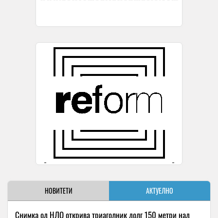
НОВИТЕТИ
АКТУЕЛНО
Снимка од НЛО открива триаголник долг 150 метри над