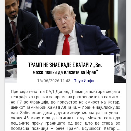
ТРАМП НЕ ЗНАЕ КАДЕ Е КАТАР!? „Вие
може пешки да влезете во Иран“
16/06/2026 11:48 -
Плус Инфо
Претседателот на САД Доналд Трамп ја повтори својата
географска грешка за време на разговорите на самитот
на Г7 во Франција, во присуство на емирот на Катар,
шеикот Тамим бин Хамад Ал Тани. – Иран е најблиску до
вас. Забележав дека другите земји мораа да патуваат
околу 45 минути за да стигнат таму. Можете само да
пешачите преку границата од вас, што ве става во
поопасна позиција – рече Трамп. Всушност, Катар и