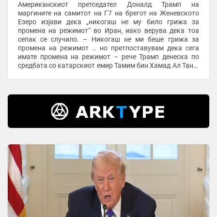
Американскиот претседател Доналд Трамп на
маргините на самитот на Г7 на брегот на Женевското
Езеро изјави дека „никогаш не му било грижа за
промена на режимот“ во Иран, иако верува дека тоа
сепак се случило. – Никогаш не ми беше грижа за
промена на режимот … но претпоставувам дека сега
имате промена на режимот – рече Трамп денеска по
средбата со катарскиот емир Тамим бин Хамад Ал Тани.
На почетокот на војната на 28 февруари, Трамп ги
повика ...