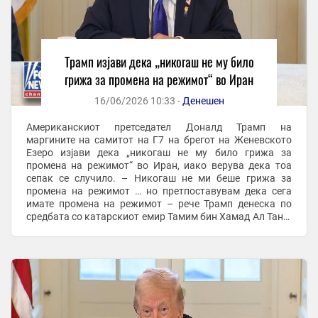
Трамп изјави дека „никогаш не му било
грижа за промена на режимот“ во Иран
16/06/2026 10:33 -
Денешен
Американскиот претседател Доналд Трамп на
маргините на самитот на Г7 на брегот на Женевското
Езеро изјави дека „никогаш не му било грижа за
промена на режимот“ во Иран, иако верува дека тоа
сепак се случило. – Никогаш не ми беше грижа за
промена на режимот … но претпоставувам дека сега
имате промена на режимот – рече Трамп денеска по
средбата со катарскиот емир Тамим бин Хамад Ал Тани.
На почетокот на војната на 28 февруари, Трамп ги
повика ...