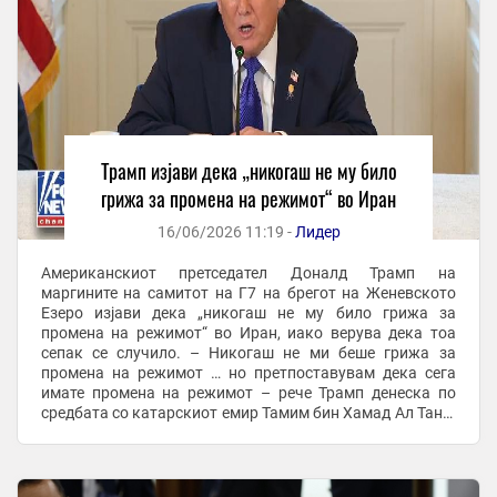
Трамп изјави дека „никогаш не му било
грижа за промена на режимот“ во Иран
16/06/2026 11:19 -
Лидер
Американскиот претседател Доналд Трамп на
маргините на самитот на Г7 на брегот на Женевското
Езеро изјави дека „никогаш не му било грижа за
промена на режимот“ во Иран, иако верува дека тоа
сепак се случило. – Никогаш не ми беше грижа за
промена на режимот … но претпоставувам дека сега
имате промена на режимот – рече Трамп денеска по
средбата со катарскиот емир Тамим бин Хамад Ал Тани.
На почетокот на војната на 28 февруари, Трамп ги
повика ...