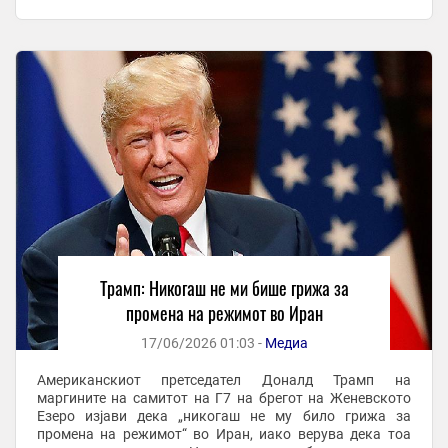
Иран се одделени од Персискиот ...
Трамп: Никогаш не ми бише грижа за
промена на режимот во Иран
17/06/2026 01:03 -
Медиа
Американскиот претседател Доналд Трамп на
маргините на самитот на Г7 на брегот на Женевското
Езеро изјави дека „никогаш не му било грижа за
промена на режимот“ во Иран, иако верува дека тоа