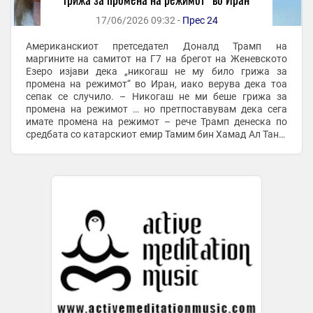
17/06/2026 09:32 -
Прес 24
Американскиот претседател Доналд Трамп на
маргините на самитот на Г7 на брегот на Женевското
Езеро изјави дека „никогаш не му било грижа за
промена на режимот“ во Иран, иако верува дека тоа
сепак се случило. – Никогаш не ми беше грижа за
промена на режимот … но претпоставувам дека сега
имате промена на режимот – рече Трамп денеска по
средбата со катарскиот емир Тамим бин Хамад Ал Тани.
На почетокот на војната на 28 февруари, Трамп ги
повика ...