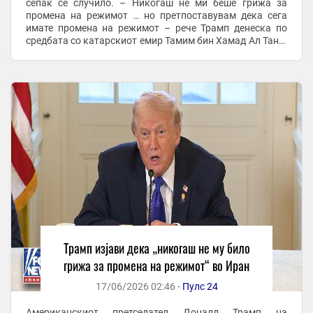
сепак се случило. – Никогаш не ми беше грижа за
промена на режимот … но претпоставувам дека сега
имате промена на режимот – рече Трамп денеска по
средбата со катарскиот емир Тамим бин Хамад Ал Тани.
На почетокот на војната на 28 февруари, Трамп ги
повика ...
Трамп изјави дека „никогаш не му било
грижа за промена на режимот“ во Иран
17/06/2026 02:46 -
Пулс 24
Американскиот претседател Доналд Трамп на