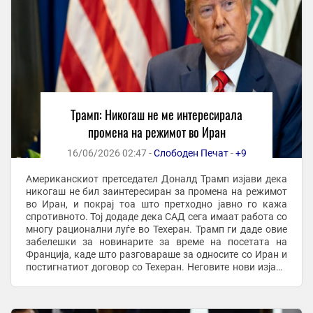
Трамп: Никогаш не ме интересирала
промена на режимот во Иран
16/06/2026 02:47 -
Слободен Печат
-
+9
Американскиот претседател Доналд Трамп изјави дека
никогаш не бил заинтересиран за промена на режимот
во Иран, и покрај тоа што претходно јавно го кажа
спротивното. Тој додаде дека САД сега имаат работа со
многу рационални луѓе во Техеран. Трамп ги даде овие
забелешки за новинарите за време на посетата на
Франција, каде што разговараше за односите со Иран и
постигнатиот договор со Техеран. Неговите нови изјави
доаѓаат по месеци остри пораки ...