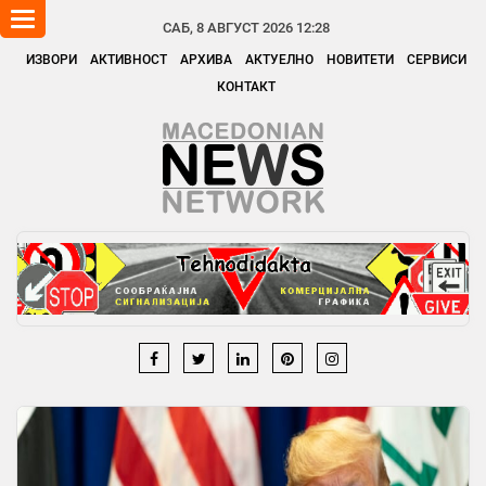
Toggle
САБ, 8 АВГУСТ 2026 12:28
navigation
ИЗВОРИ
АКТИВНОСТ
АРХИВА
АКТУЕЛНО
НОВИТЕТИ
СЕРВИСИ
КОНТАКТ