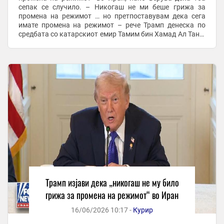
сепак се случило. – Никогаш не ми беше грижа за
промена на режимот … но претпоставувам дека сега
имате промена на режимот – рече Трамп денеска по
средбата со катарскиот емир Тамим бин Хамад Ал Тани.
На почетокот на војната на 28 февруари, Трамп ги
повика ...
Трамп изјави дека „никогаш не му било
грижа за промена на режимот“ во Иран
16/06/2026 10:17 -
Курир