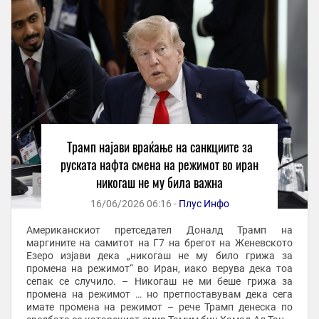
Трамп најави враќање на санкциите за
руската нафта смена на режимот во иран
никогаш не му била важна
16/06/2026 06:16 -
Плус Инфо
Американскиот претседател Доналд Трамп на
маргините на самитот на Г7 на брегот на Женевското
Езеро изјави дека „никогаш не му било грижа за
промена на режимот“ во Иран, иако верува дека тоа
сепак се случило. – Никогаш не ми беше грижа за
промена на режимот … но претпоставувам дека сега
имате промена на режимот – рече Трамп денеска по