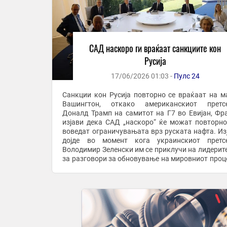
САД наскоро ги враќаат санкциите кон
Русија
17/06/2026 01:03 -
Пулс 24
Санкции кон Русија повторно се враќаат на м
Вашингтон, откако американскиот претсе
Доналд Трамп на самитот на Г7 во Евијан, Фра
изјави дека САД „наскоро“ ќе можат повторно
воведат ограничувањата врз руската нафта. Из
дојде во момент кога украинскиот претсе
Володимир Зеленски им се приклучи на лидерите
за разговори за обновување на мировниот проце
нов притисок врз Москва. Трамп рече дека ...