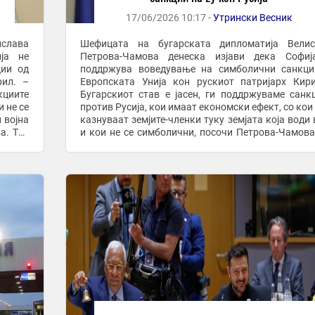
17/06/2026 10:17 -
Утрински Весник
слава
Шефицата на бугарската дипломатија Велис
ја не
Петрова-Чамова денеска изјави дека Софиј
ции од
поддржува воведување на симболични санкци
рил. –
Европската Унија кон рускиот патријарх Кир
кциите
Бугарскиот став е јасен, ги поддржуваме санк
и не се
против Русија, кои имаат економски ефект, со кои 
 војна
казнуваат земјите-членки туку земјата која води 
а. Таа
и кои не се симболични, посочи Петрова-Чамова
додаде дека ако се воведат санкции против рускиот