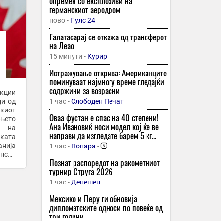
опремен со експлозиви на
германскиот аеродром
ново -
Пулс 24
Галатасарај се откажа од трансферот
на Леао
15 минути -
Курир
Истражување открива: Американците
поминуваат најмногу време гледајќи
содржини за возрасни
нкции
ди од
1 час -
Слободен Печат
скиот
Оваа фустан е спас на 40 степени!
њето
Ана Ивановиќ носи модел кој ќе ве
а на
направи да изгледате барем 5 кг
ската
послаби
анија
1 час -
Попара
-
анска
Познат распоредот на ракометниот
јарди
турнир Струга 2026
1 час -
Денешен
Мексико и Перу ги обновија
дипломатските односи по повеќе од
три години