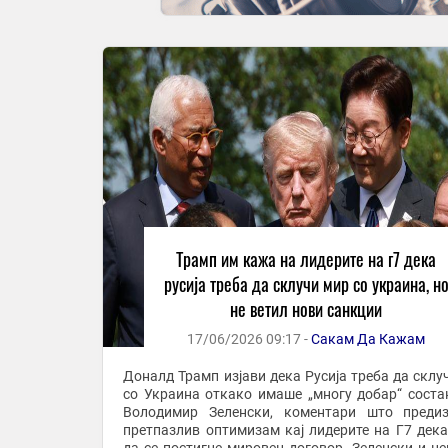
Трамп им кажа на лидерите на г7 дека
русија треба да склучи мир со украина, н
не ветил нови санкции
17/06/2026 09:17 -
Сакам Да Кажам
Доналд Трамп изјави дека Русија треба да склу
со Украина откако имаше „многу добар“ соста
Володимир Зеленски, коментари што преди
претпазлив оптимизам кај лидерите на Г7 дек