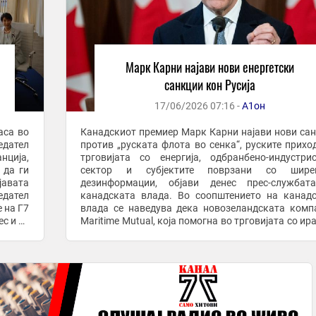
Марк Карни најави нови енергетски
санкции кон Русија
17/06/2026 07:16 -
А1он
аса во
Канадскиот премиер Марк Карни најави нови са
дател
против „руската флота во сенка“, руските прихо
нција,
трговијата со енергија, одбранбено-индустри
 да ги
сектор и субјектите поврзани со шире
јавата
дезинформации, објави денес прес-службат
дател
канадската влада. Во соопштението на канад
 на Г7
влада се наведува дека новозеландската комп
с и за
Maritime Mutual, која помогна во трговијата со ир
и руска нафта во вредност од десетици мили
долари, ...