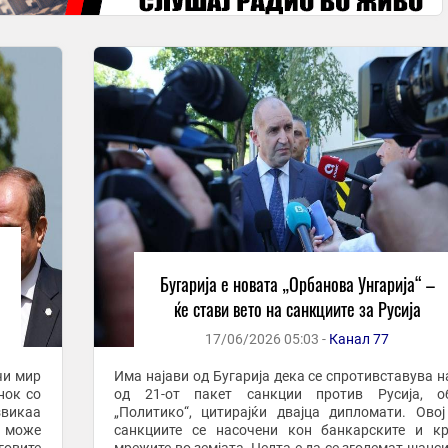
о
Бугарија е новата „Орбанова Унгарија“ –
ќе стави вето на санкциите за Русија
17/06/2026 05:03 -
Канал 77
чи мир
Има најави од Бугарија дека се спротивставува н
нок со
од 21-от пакет санкции против Русија, об
звикаа
„Политико“, цитирајќи двајца дипломати. Овој
а може
санкциите се насочени кон банкарските и к