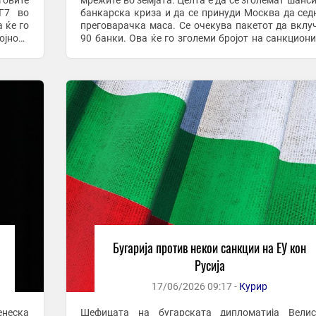
говите
мрежите во земјата. Целта е да се зголемат шанси
 Г7 во
банкарска криза и да се принуди Москва да сед
 ќе го
преговарачка маса. Се очекува пакетот да вклу
ојното
90 банки. Ова ќе го зголеми бројот на санкцион
.
руски банки на над 100, што е повеќе од 50% ...
Бугарија против некои санкции на ЕУ кон
Русија
17/06/2026 09:17 -
Курир
енеска
Шефицата на бугарската дипломатија Велис