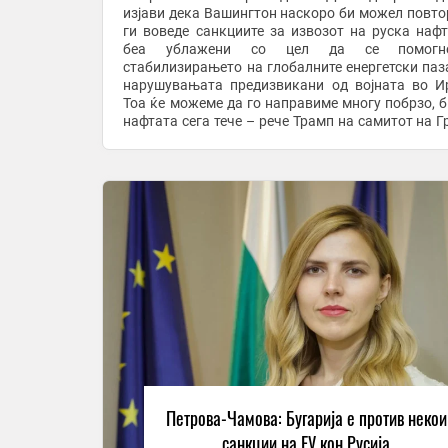
изјави дека Вашингтон наскоро би можел повто
ги воведе санкциите за извозот на руска нафт
беа ублажени со цел да се помог
стабилизирањето на глобалните енергетски паз
нарушувањата предизвикани од војната во И
Тоа ќе можеме да го направиме многу побрзо, б
нафтата сега тече – рече Трамп на самитот на Г
седум во Франција, прашан за санкциите. „Во по
сме ...
Петрова-Чамова: Бугарија е против некои
санкции на ЕУ кон Русија