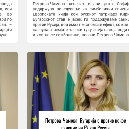
рно да
Петрова-Чамова денеска изјави дека Софиј
а, кои
поддржува воведување на симболични санкци
не во
Европската Унија кон рускиот патријарх Кир
ари по
Бугарскиот став е јасен, ги поддржуваме санк
ран. –
против Русија, кои имаат економски ефект, со кои 
идејќи
казнуваат земјите-членки туку земјата која води 
рупата
и кои не се симболични, посочи Петрова-Чамова
зиција
додаде дека ако се воведат санкции против рускиот
Петрова-Чамова: Бугарија е против некои
санкции на ЕУ кон Русија