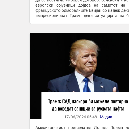
да се постигне мировен договор. Зеленски и не
европски сојузници дојдоа на самитот на
француското одморалиште Евијан со надеж дека
импресионираат Трамп дека ситуацијата на б
поле се подобрила за Украина благодарение на ..
Трамп: САД наскоро би можеле повторно
да воведат санкции за руската нафта
17/06/2026 05:48 -
Медиа
Американскиот претседател Доналд Трамп д