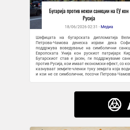
Бугарија против некои санкции на ЕУ кон
Русија
18/06/2026 02:31 -
Медиа
Шефицата на бугарската дипломатија Вели
Петрова-Чамова денеска изјави дека Софи
поддржува воведување на симболични санк
Европската Унија кон рускиот патријарх Ки
Бугарскиот став е јасен, ги поддржуваме сан
против Русија, кои имаат економски ефект, со ко
казнуваат земјите-членки туку земјата која води
и кои не се симболични, посочи Петрова-Чамов
додаде дека ако се воведат санкции против руски