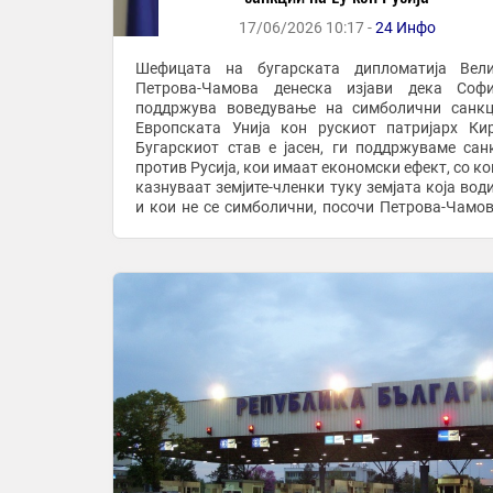
17/06/2026 10:17 -
24 Инфо
Шефицата на бугарската дипломатија Вели
Петрова-Чамова денеска изјави дека Софи
поддржува воведување на симболични санк
Европската Унија кон рускиот патријарх Ки
Бугарскиот став е јасен, ги поддржуваме сан
против Русија, кои имаат економски ефект, со ко
казнуваат земјите-членки туку земјата која води
и кои не се симболични, посочи Петрова-Чамов
додаде дека ако се воведат санкции против ...