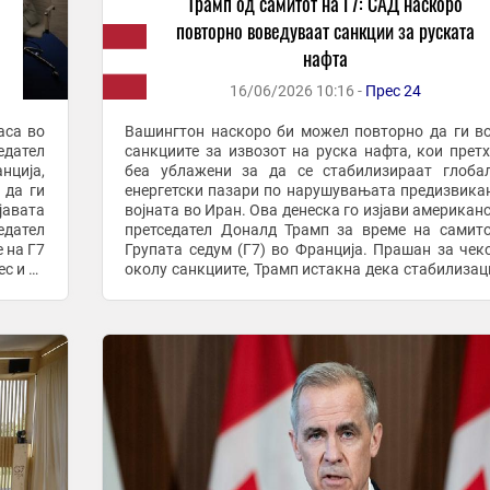
Трамп од самитот на Г7: САД наскоро
повторно воведуваат санкции за руската
нафта
16/06/2026 10:16 -
Прес 24
аса во
Вашингтон наскоро би можел повторно да ги в
дател
санкциите за извозот на руска нафта, кои прет
нција,
беа ублажени за да се стабилизираат глоба
 да ги
енергетски пазари по нарушувањата предизвика
јавата
војната во Иран. Ова денеска го изјави американ
дател
претседател Доналд Трамп за време на самит
 на Г7
Групата седум (Г7) во Франција. Прашан за чек
с и за
околу санкциите, Трамп истакна дека стабилизац
ингтон
на пазарот отвора простор за брза реакција од ...