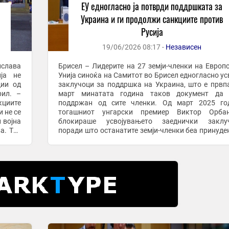
ЕУ едногласно ја потврди поддршката за
Украина и ги продолжи санкциите против
Русија
19/06/2026 08:17 -
Независен
слава
Брисел – Лидерите на 27 земји-членки на Европ
ја не
Унија синоќа на Самитот во Брисел едногласно ус
ции од
заклучоци за поддршка на Украина, што е првп
рил. –
март минатата година таков документ да 
кциите
поддржан од сите членки. Од март 2025 год
и не се
тогашниот унгарски премиер Виктор Орба
 војна
блокираше усвојувањето заеднички заклуч
а. Таа
поради што останатите земји-членки беа принуде
от ...
усвојуваат одделни текстови со поддршка од 26 и
држави. Во ...