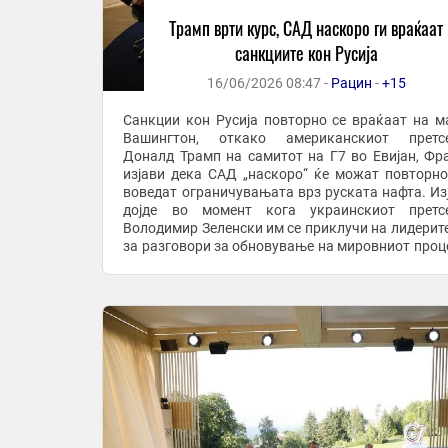
Трамп врти курс, САД наскоро ги враќаат
санкциите кон Русија
16/06/2026 08:47 -
Рацин
-
+15
Санкции кон Русија повторно се враќаат на м
Вашингтон, откако американскиот претсе
Доналд Трамп на самитот на Г7 во Евијан, Фра
изјави дека САД „наскоро“ ќе можат повторно
воведат ограничувањата врз руската нафта. Из
дојде во момент кога украинскиот претсе
Володимир Зеленски им се приклучи на лидерите
за разговори за обновување на мировниот проце
нов притисок врз Москва. Трамп рече дека Ваш
...