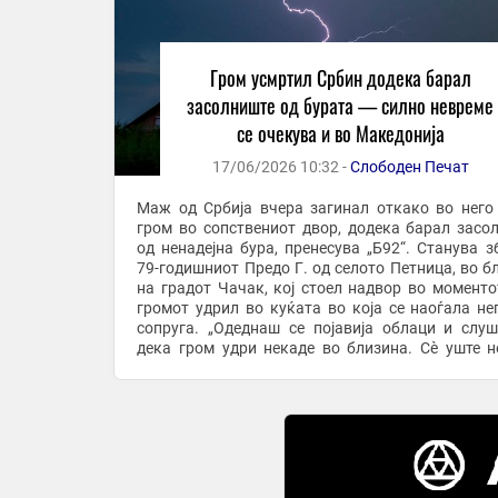
Гром усмртил Србин додека барал
засолниште од бурата — силно невреме
се очекува и во Македонија
17/06/2026 10:32 -
Слободен Печат
Маж од Србија вчера загинал откако во него
гром во сопствениот двор, додека барал засо
од ненадејна бура, пренесува „Б92“. Станува збор за
79-годишниот Предо Г. од селото Петница, во б
на градот Чачак, кој стоел надвор во моменто
громот удрил во куќата во која се наоѓала не
сопруга. „Одеднаш се појавија облаци и слу
дека гром удри некаде во близина. Сѐ уште 
започнато невремето, туку имаше само дожд ...