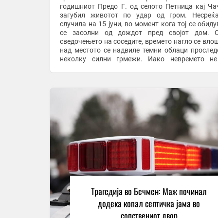
годишниот Предо Г. од селото Петница кај Ча
загубил животот по удар од гром. Несреќ
случила на 15 јуни, во момент кога тој се обиду
се засолни од дождот пред својот дом. С
сведочењето на соседите, времето нагло се влош
над местото се надвиле темни облаци прослед
неколку силни грмежи. Иако невремето не
особено интензивно, еден од ударите на гром з
...
Трагедија во Бечмен: Маж починал
додека копал септичка јама во
сопствениот двор