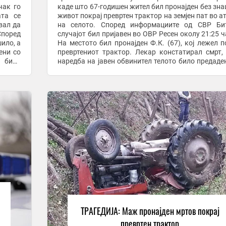
чак го
каде што 67-годишен жител бил пронајден без зна
ата се
живот покрај превртен трактор на земјен пат во а
вал да
на селото. Според информациите од СВР Бит
поред
случајот бил пријавен во ОВР Ресен околу 21:25 ч
ило, а
На местото бил пронајден Ф.К. (67), кој лежел п
ени со
превртениот трактор. Лекар констатирал смрт,
 било
наредба на јавен обвинител телото било предаде
авршил
обдукција за да се утврдат ...
ТРАГЕДИЈА: Маж пронајден мртов покрај
превртен трактор