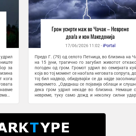
Гром усмрти маж во Чачак – Невреме
доаѓа и кон Македонија
17/06/2026 11:02 -
iPortal
 удрил
Предо Г. (79) од селото Петница, во близина на Ч
лниште
на 15 јуни, трагично го загубил животот откак
погоден од гром. Громот удрил во семејната ку
лизина
која во тој момент се наоѓала неговата сопруга, д
т кога
тој бил надвор, обидувајќи се да најде засолниш
говата
невремето. „Одеднаш се појавија облаци и слуш
шнавме
дека гром удрил некаде во близина. Немаше 
немаше
невреме, туку само дожд и неколку силни уда
гром. Во моментот кога грмеше, ...