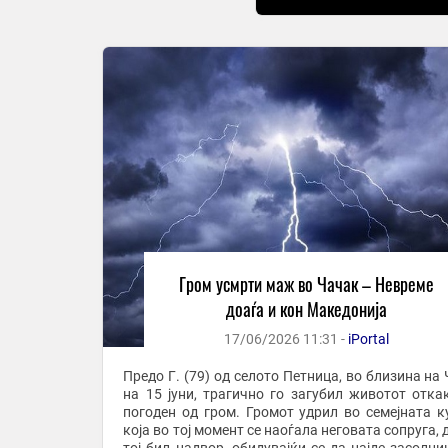
Гром усмрти маж во Чачак – Невреме
доаѓа и кон Македонија
17/06/2026 11:31 -
iPortal
Предо Г. (79) од селото Петница, во близина на 
на 15 јуни, трагично го загубил животот отка
погоден од гром. Громот удрил во семејната к
која во тој момент се наоѓала неговата сопруга,