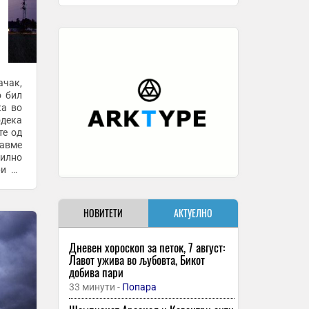
ачак,
о бил
ќа во
одека
те од
навме
силно
ри од
НОВИТЕТИ
АКТУЕЛНО
Дневен хороскоп за петок, 7 август:
Лавот ужива во љубовта, Бикот
добива пари
33 минути -
Попара