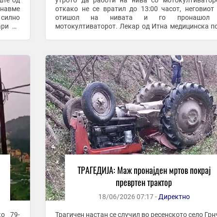
ште од
утрото да работи на нива со мотокултиватор
шнавме
откако не се вратил до 13:00 часот, неговиот
 силно
отишол на нивата и го пронашол 
ари од
мотокултиваторот. Лекар од Итна медицинска 
констатирал смрт, а по наредба на јавен обви
телото на ...
ТРАГЕДИЈА: Маж пронајден мртов покрај
превртен трактор
18/06/2026 07:17 -
Директно
ко 79-
Трагичен настан се случил во ресенското село Грн