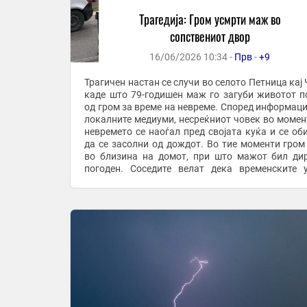
Трагедија: Гром усмрти маж во
сопствениот двор
16/06/2026 10:34 -
Прв
-
+9
Трагичен настан се случи во селото Петница кај 
каде што 79-годишен маж го загуби животот п
од гром за време на невреме. Според информаци
локалните медиуми, несреќниот човек во момен
невремето се наоѓал пред својата куќа и се об
да се засолни од дождот. Во тие моменти гром
во близина на домот, при што мажот бил ди
погоден. Соседите велат дека временските 
нагло се влошиле и дека сè се случило за ...