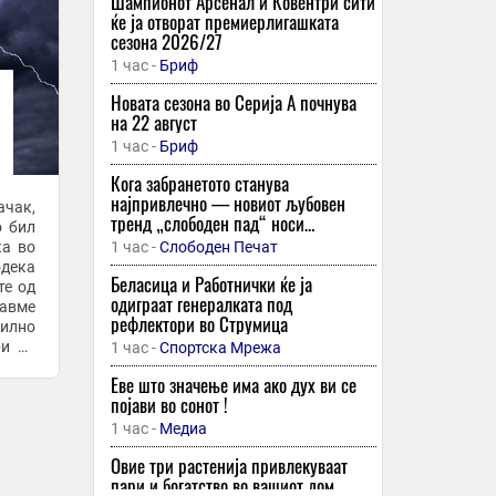
Шампионот Арсенал и Ковентри сити
ќе ја отворат премиерлигашката
сезона 2026/27
1 час -
Бриф
Новата сезона во Серија А почнува
на 22 август
1 час -
Бриф
Кога забранетото станува
најпривлечно — новиот љубовен
ачак,
тренд „слободен пад“ носи
о бил
адреналин, но и голем ризик
ќа во
1 час -
Слободен Печат
одека
Беласица и Работнички ќе ја
те од
одиграат генералката под
навме
рефлектори во Струмица
силно
ри од
1 час -
Спортска Мрежа
Еве што значење има ако дух ви се
појави во сонот !
1 час -
Медиа
Овие три растенија привлекуваат
пари и богатство во вашиот дом,