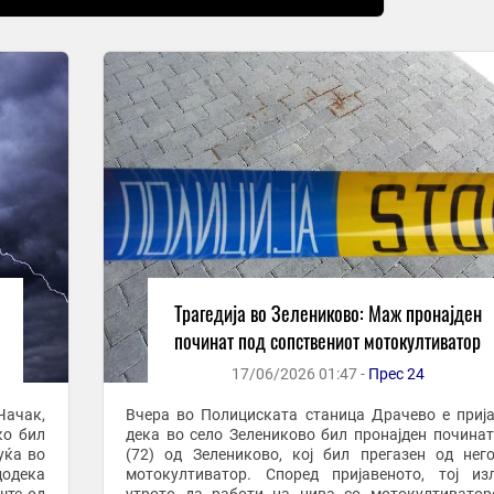
Трагедија во Зелениково: Маж пронајден
починат под сопствениот мотокултиватор
17/06/2026 01:47 -
Прес 24
Чачак,
Вчера во Полициската станица Драчево е приј
ко бил
дека во село Зелениково бил пронајден починат
уќа во
(72) од Зелениково, кој бил прегазен од нег
 додека
мотокултиватор. Според пријавеното, тој из