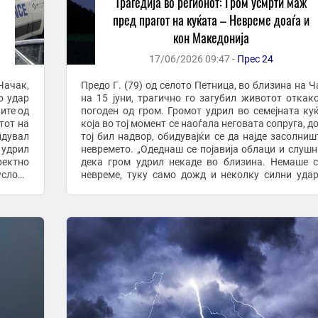
Трагедија во регионот: Гром усмрти маж
пред прагот на куќата – Невреме доаѓа и
кон Македонија
17/06/2026 09:47 -
Прес 24
Чачак,
Предо Г. (79) од селото Петница, во близина на Ч
о удар
на 15 јуни, трагично го загубил животот откак
ите од
погоден од гром. Громот удрил во семејната ку
тот на
која во тој момент се наоѓала неговата сопруга, д
идувал
тој бил надвор, обидувајќи се да најде засолниш
 удрил
невремето. „Одеднаш се појавија облаци и слуш
ректно
дека гром удрил некаде во близина. Немаше 
услови
невреме, туку само дожд и неколку силни уда
гром. Во моментот кога грмеше, ...