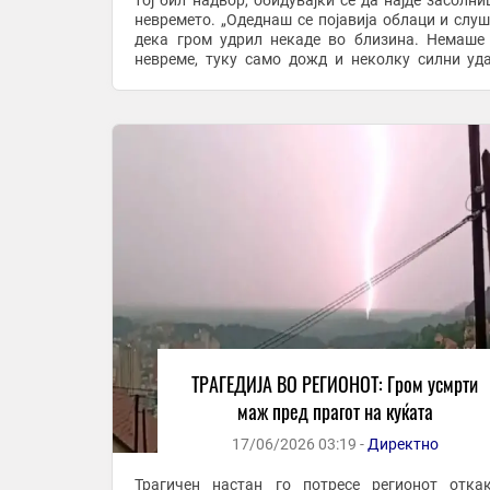
тој бил надвор, обидувајќи се да најде засолни
невремето. „Одеднаш се појавија облаци и слу
дека гром удрил некаде во близина. Немаше
невреме, туку само дожд и неколку силни уд
гром. Во моментот кога грмеше, ...
ТРАГЕДИЈА ВО РЕГИОНОТ: Гром усмрти
маж пред прагот на куќата
17/06/2026 03:19 -
Директно
Трагичен настан го потресе регионот отка