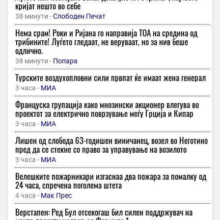
кријат нешто во себе
38 минути -
Слободен Печат
Нема срам! Роки и Ријана го направија ТОА на средина од
трибините! Луѓето гледаат, не веруваат, но за нив беше
одлично.
38 минути -
Попара
Турските воздухопловни сили првпат ќе имаат жена генерал
3 часа -
МИА
Француска групација како мнозински акционер влегува во
проектот за електрично поврзување меѓу Грција и Кипар
3 часа -
МИА
Лишен од слобода 63-годишен виничанец, возел во Неготино
пред да се стекне со право за управување на возилото
3 часа -
МИА
Велешките пожарникари изгаснаа два пожара за помалку од
24 часа, спречена поголема штета
4 часа -
Мак Прес
Верстапен: Ред Бул отсекогаш бил силен поддржувач на