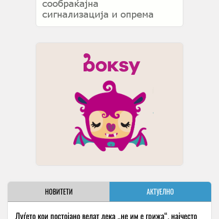
НОВИТЕТИ
АКТУЕЛНО
Луѓето кои постојано велат дека „не им е грижа“, најчесто