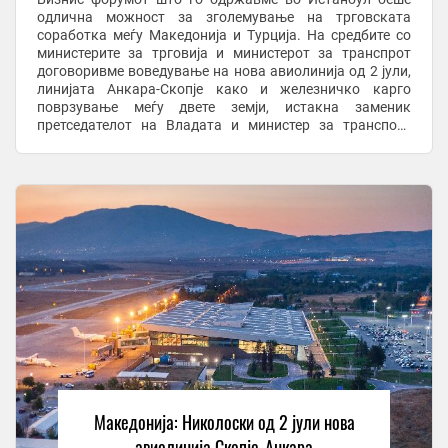
одлична можност за зголемување на трговската
соработка меѓу Македонија и Турција. На средбите со
министерите за трговија и министерот за транспрот
договоривме воведување на нова авиолинија од 2 јули,
линијата Анкара-Скопје како и железничко карго
поврзување меѓу двете земји, истакна заменик
претседателот на Владата и министер за транспорт
Александар Николоски во гостувањето на ТВ Сител. Тој
...
Македонија: Николоски од 2 јули нова
авиолинија Скопје-Анкара