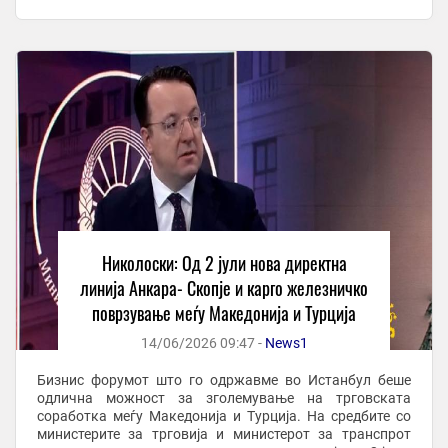
Александар Николоски во гостувањето на ТВ Сител. Тој
...
Николоски: Од 2 јули нова директна
линија Анкара- Скопје и карго железничко
поврзување меѓу Македонија и Турција
14/06/2026 09:47 -
News1
Бизнис форумот што го одржавме во Истанбул беше
одлична можност за зголемување на трговската
соработка меѓу Македонија и Турција. На средбите со
министерите за трговија и министерот за транспрот