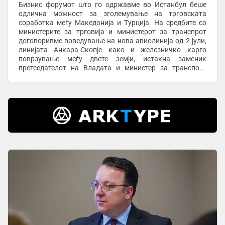
Бизнис форумот што го одржавме во Истанбул беше
одлична можност за зголемување на трговската
соработка меѓу Македонија и Турција. На средбите со
министерите за трговија и министерот за транспрот
договоривме воведување на нова авиолинија од 2 јули,
линијата Анкара-Скопје како и железничко карго
поврзување меѓу двете земји, истакна заменик
претседателот на Владата и министер за транспорт
Александар Николоски во гостувањето на ТВ Сител. Тој
...