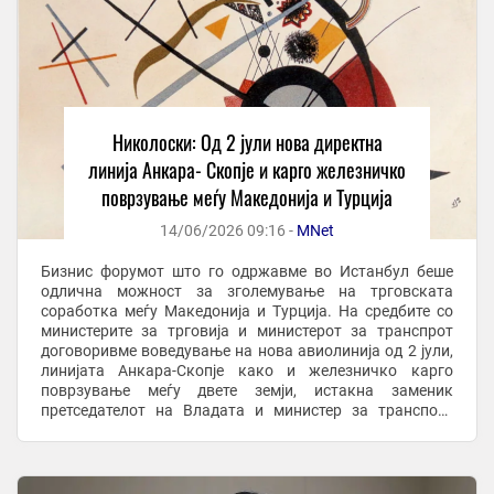
Николоски: Од 2 јули нова директна
линија Анкара- Скопје и карго железничко
поврзување меѓу Македонија и Турција
14/06/2026 09:16 -
MNet
Бизнис форумот што го одржавме во Истанбул беше
одлична можност за зголемување на трговската
соработка меѓу Македонија и Турција. На средбите со
министерите за трговија и министерот за транспрот
договоривме воведување на нова авиолинија од 2 јули,
линијата Анкара-Скопје како и железничко карго
поврзување меѓу двете земји, истакна заменик
претседателот на Владата и министер за транспорт
Александар Николоски во гостувањето на ТВ Сител. Тој
...