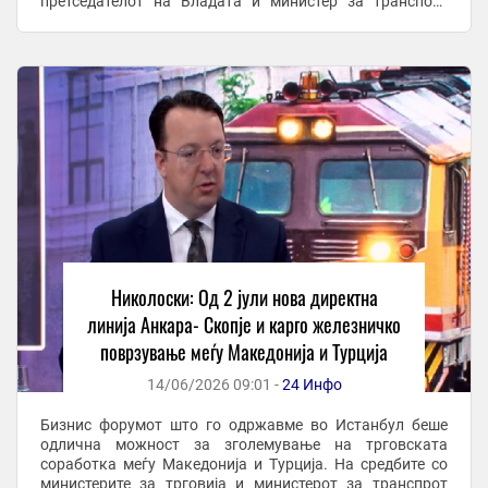
претседателот на Владата и министер за транспорт
Александар Николоски во гостувањето на ТВ Сител. Тој
...
Николоски: Од 2 јули нова директна
линија Анкара- Скопје и карго железничко
поврзување меѓу Македонија и Турција
14/06/2026 09:01 -
24 Инфо
Бизнис форумот што го одржавме во Истанбул беше
одлична можност за зголемување на трговската
соработка меѓу Македонија и Турција. На средбите со
министерите за трговија и министерот за транспрот