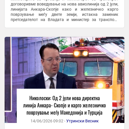
договоривме воведување на нова авиолинија од 2 јули,
линијата Анкара-Скопје како и железничко карго
поврзување меѓу двете земји, истакна заменик
претседателот на Владата и министер за транспорт
Александар Николоски во гостувањето на ТВ Сител. Тој
...
Николоски: Од 2 јули нова директна
линија Анкара- Скопје и карго железничко
поврзување меѓу Македонија и Турција
14/06/2026 09:02 -
Утрински Весник