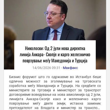
Николоски: Од 2 јули нова директна
линија Анкара- Скопје и карго железничко
поврзување меѓу Македонија и Турција
14/06/2026 09:31 -
Макфакс
Бизнис форумот што го одржавме во Истанбул беше
одлична можност за зголемување на трговската
соработка меѓу Македонија и Турција. На средбите со
министерите за трговија и министерот за транспрот
договоривме воведување на нова авиолинија од 2 јули,
линијата Анкара-Скопје како и железничко карго
поврзување меѓу двете земји, истакна заменик
претседателот на Владата и министер за транспорт