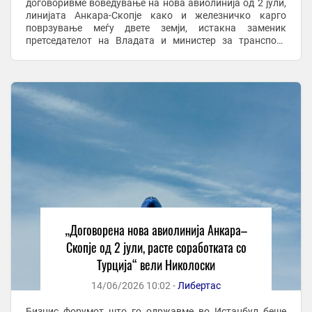
договоривме воведување на нова авиолинија од 2 јули,
линијата Анкара-Скопје како и железничко карго
поврзување меѓу двете земји, истакна заменик
претседателот на Владата и министер за транспорт
Александар Николоски во гостувањето на ТВ Сител. Тој
...
„Договорена нова авиолинија Анкара–
Скопје од 2 јули, расте соработката со
Турција“ вели Николоски
14/06/2026 10:02 -
Либертас
Бизнис форумот што го одржавме во Истанбул беше