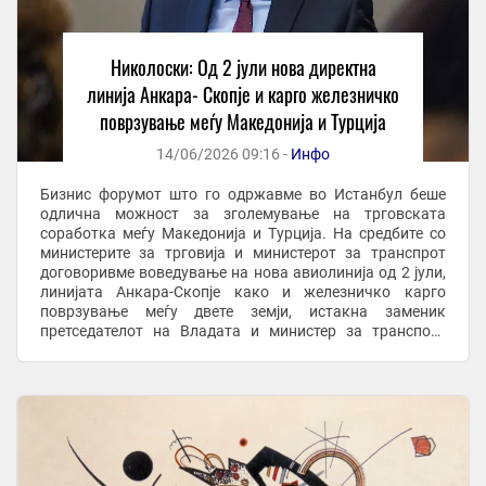
Николоски: Од 2 јули нова директна
линија Анкара- Скопје и карго железничко
поврзување меѓу Македонија и Турција
14/06/2026 09:16 -
Инфо
Бизнис форумот што го одржавме во Истанбул беше
одлична можност за зголемување на трговската
соработка меѓу Македонија и Турција. На средбите со
министерите за трговија и министерот за транспрот
договоривме воведување на нова авиолинија од 2 јули,
линијата Анкара-Скопје како и железничко карго
поврзување меѓу двете земји, истакна заменик
претседателот на Владата и министер за транспорт
Александар Николоски во гостувањето на ТВ Сител. Тој
...