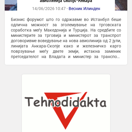
14/06/2026 10:47 -
Весник Илинден
Бизнис форумот што го одржавме во Истанбул беше
одлична можност за зголемување на трговската
соработка меѓу Македонија и Турција. На средбите со
министерите за трговија и министерот за транспрот
договоривме воведување на нова авиолинија од 2 јули,
линијата Анкара-Скопје како и железничко карго
поврзување меѓу двете земји, истакна заменик
претседателот на Владата и министер за транспорт
Александар Николоски во гостувањето на ТВ Сител. Тој
...