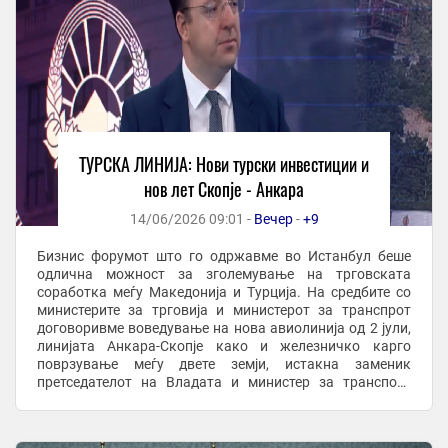
ТУРСКА ЛИНИЈА: Нови турски инвестиции и
нов лет Скопје - Анкара
14/06/2026 09:01 -
Вечер
-
+9
Бизнис форумот што го одржавме во Истанбул беше
одлична можност за зголемување на трговската
соработка меѓу Македонија и Турција. На средбите со
министерите за трговија и министерот за транспрот
договоривме воведување на нова авиолинија од 2 јули,
линијата Анкара-Скопје како и железничко карго
поврзување меѓу двете земји, истакна заменик
претседателот на Владата и министер за транспорт
Александар Николоски во гостувањето на ТВ Сител. Тој
...