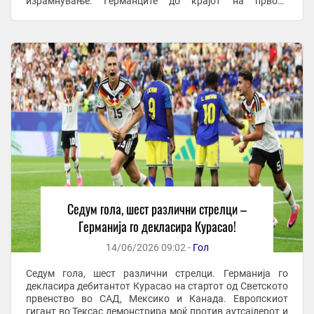
израмнување. Германците до крајот на првото
полувреме го вратија водството и со погодоците ...
Седум гола, шест различни стрелци –
Германија го декласира Курасао!
14/06/2026 09:02 -
Гол
Седум гола, шест различни стрелци. Германија го
декласира дебитантот Курасао на стартот од Светското
првенство во САД, Мексико и Канада. Европскиот
гигант во Тексас демонстрира моќ против аутсајдерот и