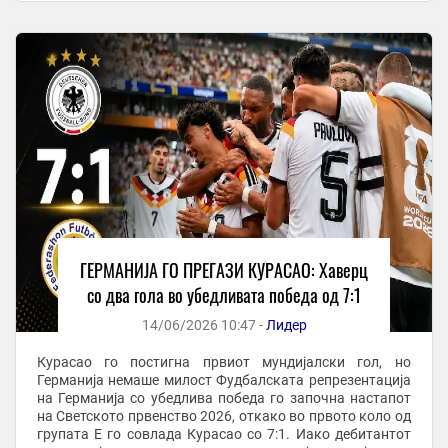
ГЕРМАНИЈА ГО ПРЕГАЗИ КУРАСАО: Хаверц
со два гола во убедливата победа од 7:1
14/06/2026 10:47 -
Лидер
Курасао го постигна првиот мундијалски гол, но
Германија немаше милост Фудбалската репрезентација
на Германија со убедлива победа го започна настапот
на Светското првенство 2026, откако во првото коло од
групата Е го совлада Курасао со 7:1. Иако дебитантот