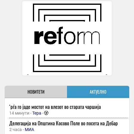
НОВИТЕТИ
АКТУЕЛНО
‘рѓа го јаде мостот на влезот во старата чаршија
14 минути -
Тера
-
Делегација на Општина Косово Поле во посета на Дебар
2 часа -
МИА