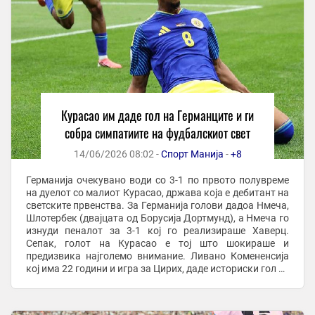
Курасао им даде гол на Германците и ги
собра симпатиите на фудбалскиот свет
14/06/2026 08:02 -
Спорт Манија
-
+8
Германија очекувано води со 3-1 по првото полувреме
на дуелот со малиот Курасао, држава која е дебитант на
светските првенства. За Германија голови дадоа Нмеча,
Шлотербек (двајцата од Борусија Дортмунд), а Нмеча го
изнуди пеналот за 3-1 кој го реализираше Хаверц.
Сепак, голот на Курасао е тој што шокираше и
предизвика најголемо внимание. Ливано Комененсија
кој има 22 години и игра за Цирих, даде историски гол за
холандската колонија. Нивниот ...