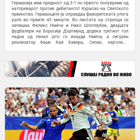
Германија има предност од 3-1 по првото полувреме од
натпреварот против дебитантот Курасао на Светското
првенство. Германците ја оправдаа фаворитската улога
уште во првите 45 минути. Во листата на стрелци се
запишаа Феликс Нмеча и Нико Шлотербек, двајцата
фудбалери на Борусија Дортмунд, додека третиот гол
падна од пенал што го изнуди Нмеча, а сигурен
реализатор беше Каи Хаверц. Сепак, најголемо
внимание привлече историскиот погодок на ...