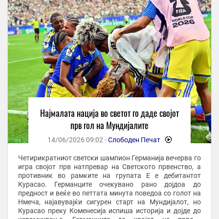
Најмалата нација во светот го даде својот
прв гол на Мундијалите
14/06/2026 09:02 -
Слободен Печат
-
Четирикратниот светски шампион Германија вечерва го
игра својот прв натпревар на Светското првенство, а
противник во рамките на групата Е е дебитантот
Курасао. Германците очекувано рано дојдоа до
предност и веќе во петтата минута поведоа со голот на
Нмеча, најавувајќи сигурен старт на Мундијалот, но
Курасао преку Коменесија испиша историја и дојде до