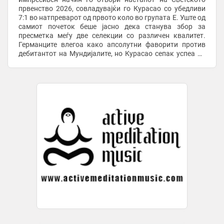
првенство 2026, совладувајќи го Курасао со убедливи
7:1 во натпреварот од првото коло во групата Е. Уште од
самиот почеток беше јасно дека станува збор за
пресметка меѓу две селекции со различен квалитет.
Германците влегоа како апсолутни фаворити против
дебитантот на Мундијалите, но Курасао сепак успеа да
испише историски момент. Германската ...