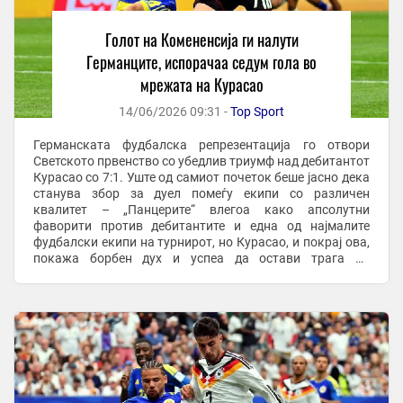
Голот на Комененсија ги налути
Германците, испорачаа седум гола во
мрежата на Курасао
14/06/2026 09:31 -
Top Sport
Германската фудбалска репрезентација го отвори
Светското првенство со убедлив триумф над дебитантот
Курасао со 7:1. Уште од самиот почеток беше јасно дека
станува збор за дуел помеѓу екипи со различен
квалитет – „Панцерите“ влегоа како апсолутни
фаворити против дебитантите и една од најмалите
фудбалски екипи на турнирот, но Курасао, и покрај ова,
покажа борбен дух и успеа да остави трага во
историјата. Токму со голот на Комененсија беше ...