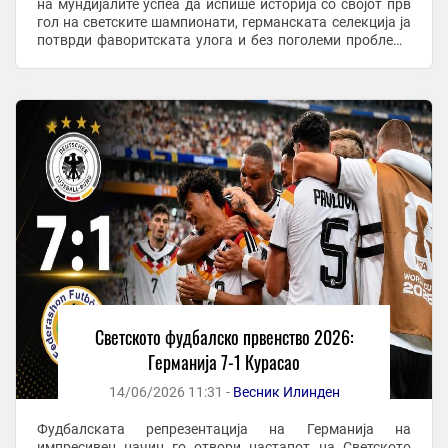
на мундијалите успеа да испише историја со својот прв
гол на светските шампионати, германската селекција ја
потврди фаворитската улога и без поголеми проблеми
стигна до трите бода. Уште во ...
Светското фудбалско првенство 2026:
Германија 7-1 Курасао
14/06/2026 11:31 -
Весник Илинден
Фудбалската репрезентација на Германија на
импресивен начин го отвори настапот на Светското