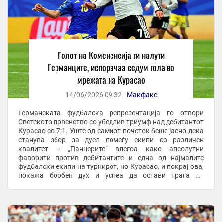
Голот на Комененсија ги налути
Германците, испорачаа седум гола во
мрежата на Курасао
14/06/2026 09:32 -
Макфакс
Германската фудбалска репрезентација го отвори
Светското првенство со убедлив триумф над дебитантот
Курасао со 7:1. Уште од самиот почеток беше јасно дека
станува збор за дуел помеѓу екипи со различен
квалитет – „Панцерите“ влегоа како апсолутни
фаворити против дебитантите и една од најмалите
фудбалски екипи на турнирот, но Курасао, и покрај ова,
покажа борбен дух и успеа да остави трага во
историјата. Токму со голот на Комененсија беше ...