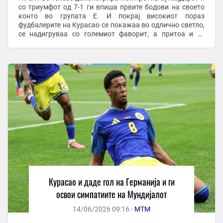
со триумфот од 7-1 ги впиша првите бодови на своето
конто во групата Е. И покрај високиот пораз
фудбалерите на Курасао се покажаа во одлично светло,
се надигруваа со големиот фаворит, а притоа и го
постигнаа историскиот прв мундијалски гол. ...
Курасао и даде гол на Германија и ги
освои симпатиите на Мундијалот
14/06/2026 09:16 -
МТМ