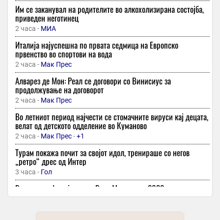
Им се заканувал на родителите во алкохолизирана состојба,
приведен неготинец
2 часа -
МИА
Италија најуспешна по првата седмица на Европско
првенство во спортови на вода
2 часа -
Мак Прес
Алварез де Мон: Реал се договори со Винисиус за
продолжување на договорот
2 часа -
Мак Прес
Во летниот период најчести се стомачните вируси кај децата,
велат од детското одделение во Куманово
2 часа -
Мак Прес
-
+1
Турам покажа почит за својот идол, тренираше со негов
„ретро“ дрес од Интер
3 часа -
Гол
Винисиус официјално во Реал Мадрид до 2032 година
3 часа -
Денешен
-
+1
Дневен хороскоп за петок, 7 август: Лавот ужива во љубовта,