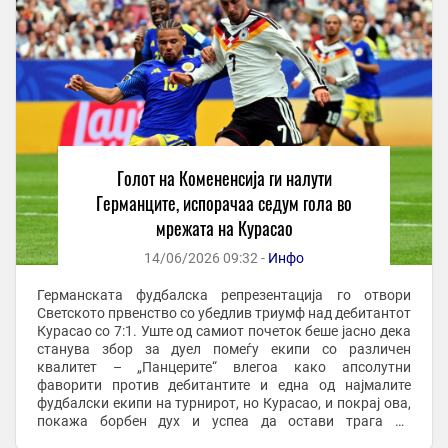
Голот на Комененсија ги налути
Германците, испорачаа седум гола во
мрежата на Курасао
14/06/2026 09:32 -
Инфо
Германската фудбалска репрезентација го отвори
Светското првенство со убедлив триумф над дебитантот
Курасао со 7:1. Уште од самиот почеток беше јасно дека
станува збор за дуел помеѓу екипи со различен
квалитет – „Панцерите“ влегоа како апсолутни
фаворити против дебитантите и една од најмалите
фудбалски екипи на турнирот, но Курасао, и покрај ова,
покажа борбен дух и успеа да остави трага во
историјата. Токму со голот на Комененсија беше ...