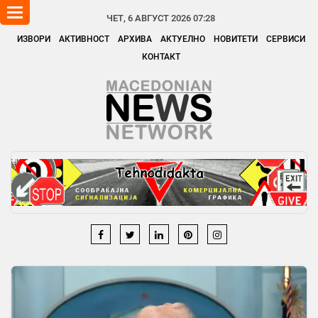
Toggle
ЧЕТ, 6 АВГУСТ 2026 07:28
navigation
ИЗВОРИ
АКТИВНОСТ
АРХИВА
АКТУЕЛНО
НОВИТЕТИ
СЕРВИСИ
КОНТАКТ