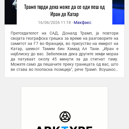
Трамп тврди дека може да се оди пеш од
Иран до Катар
16/06/2026 11:18 -
Макфакс
Претседателот на САД, Доналд Трамп, ја повтори
својата географска грешка за време на разговорите на
самитот на Г7 во Франција, во присуство на емирот на
Катар, шеикот Тамим бин Хамад Ал Тани. „Иран е
најблиску до вас. Забележав дека другите земји мораа
да патуваат околу 45 минути за да стигнат таму.
Можете само да пешачите преку границата од вас, што
ве става во поопасна позиција“, рече Трамп. Всушност,
Катар и Иран се одделени од ...