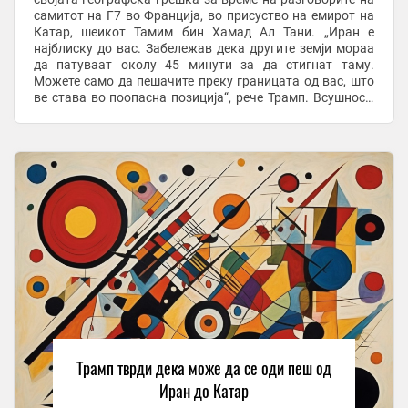
самитот на Г7 во Франција, во присуство на емирот на
Катар, шеикот Тамим бин Хамад Ал Тани. „Иран е
најблиску до вас. Забележав дека другите земји мораа
да патуваат околу 45 минути за да стигнат таму.
Можете само да пешачите преку границата од вас, што
ве става во поопасна позиција“, рече Трамп. Всушност,
Катар и Иран се одделени од ...
Трамп тврди дека може да се оди пеш од
Иран до Катар