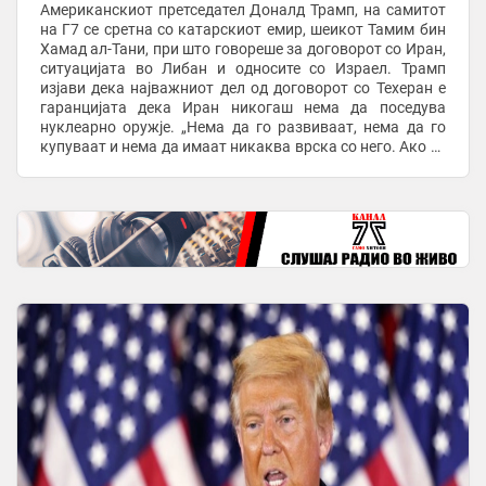
Американскиот претседател Доналд Трамп, на самитот
на Г7 се сретна со катарскиот емир, шеикот Тамим бин
Хамад ал-Тани, при што говореше за договорот со Иран,
ситуацијата во Либан и односите со Израел. Трамп
изјави дека најважниот дел од договорот со Техеран е
гаранцијата дека Иран никогаш нема да поседува
нуклеарно оружје. „Нема да го развиваат, нема да го
купуваат и нема да имаат никаква врска со него. Ако го
направат тоа, ќе се соочат со ...