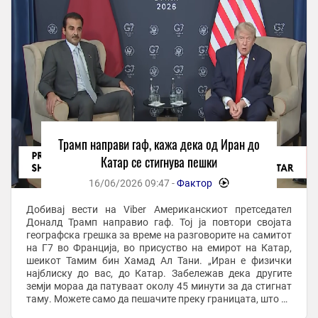
Трамп направи гаф, кажа дека од Иран до
Катар се стигнува пешки
16/06/2026 09:47 -
Фактор
-
Добивај вести на Viber Американскиот претседател
Доналд Трамп направио гаф. Тој ја повтори својата
географска грешка за време на разговорите на самитот
на Г7 во Франција, во присуство на емирот на Катар,
шеикот Тамим бин Хамад Ал Тани. „Иран е физички
најблиску до вас, до Катар. Забележав дека другите
земји мораа да патуваат околу 45 минути за да стигнат
таму. Можете само да пешачите преку границата, што ве
става во поопасна позиција“, рече ...