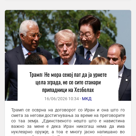
Трамп: Не мора секој пат да ја урнете
цела зграда, не се сите станари
припадници на Хезболах
16/06/2026 10:34 -
МКД
Трамп се осврна на договорот со Иран и она што го
смета за негови достигнувања за време на преговорите
со таа земја. „Единственото нешто што е навистина
важно за мене е дека Иран никогаш нема да има
нуклеарно оружје, а тоа е многу јасно напишано во