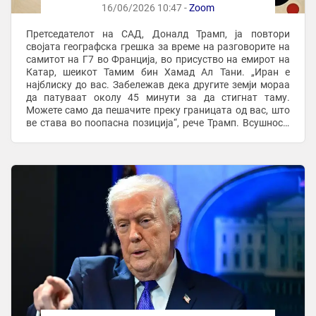
16/06/2026 10:47 -
Zoom
Претседателот на САД, Доналд Трамп, ја повтори
својата географска грешка за време на разговорите на
самитот на Г7 во Франција, во присуство на емирот на
Катар, шеикот Тамим бин Хамад Ал Тани. „Иран е
најблиску до вас. Забележав дека другите земји мораа
да патуваат околу 45 минути за да стигнат таму.
Можете само да пешачите преку границата од вас, што
ве става во поопасна позиција“, рече Трамп. Всушност,
Катар и Иран се одделени од Персискиот ...