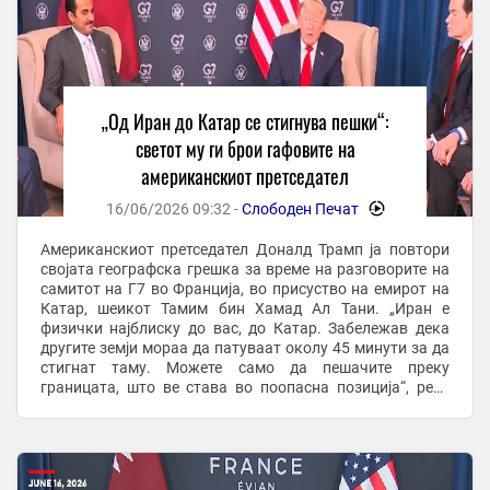
„Од Иран до Катар се стигнува пешки“:
светот му ги брои гафовите на
американскиот претседател
16/06/2026 09:32 -
Слободен Печат
-
Американскиот претседател Доналд Трамп ја повтори
својата географска грешка за време на разговорите на
самитот на Г7 во Франција, во присуство на емирот на
Катар, шеикот Тамим бин Хамад Ал Тани. „Иран е
физички најблиску до вас, до Катар. Забележав дека
другите земји мораа да патуваат околу 45 минути за да
стигнат таму. Можете само да пешачите преку
границата, што ве става во поопасна позиција“, рече
Трамп. Всушност, Катар и Иран се одделени ...