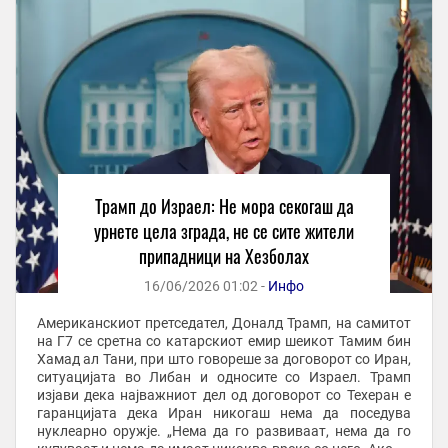
Трамп до Израел: Не мора секогаш да
урнете цела зграда, не се сите жители
припадници на Хезболах
16/06/2026 01:02 -
Инфо
Американскиот претседател, Доналд Трамп, на самитот
на Г7 се сретна со катарскиот емир шеикот Тамим бин
Хамад ал Тани, при што говореше за договорот со Иран,
ситуацијата во Либан и односите со Израел. Трамп
изјави дека најважниот дел од договорот со Техеран е
гаранцијата дека Иран никогаш нема да поседува
нуклеарно оружје. „Нема да го развиваат, нема да го