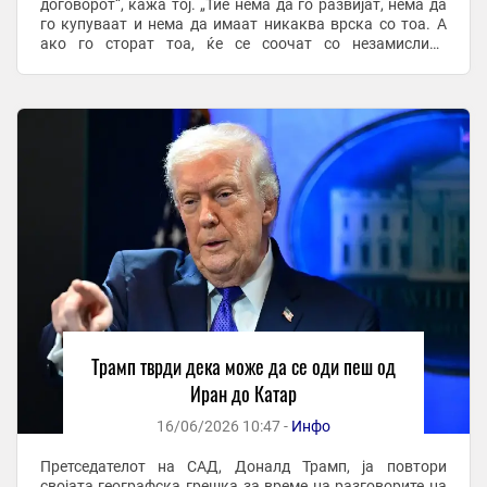
договорот“, кажа тој. „Тие нема да го развијат, нема да
го купуваат и нема да имаат никаква врска со тоа. А
ако го сторат тоа, ќе се соочат со незамисливи
последици“, најави тој. Додаде дека ...
Трамп тврди дека може да се оди пеш од
Иран до Катар
16/06/2026 10:47 -
Инфо
Претседателот на САД, Доналд Трамп, ја повтори
својата географска грешка за време на разговорите на