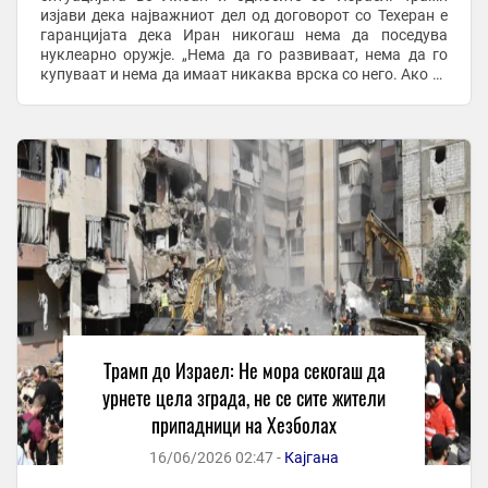
изјави дека најважниот дел од договорот со Техеран е
гаранцијата дека Иран никогаш нема да поседува
нуклеарно оружје. „Нема да го развиваат, нема да го
купуваат и нема да имаат никаква врска со него. Ако го
направат тоа, ќе се соочат со ...
Трамп до Израел: Не мора секогаш да
урнете цела зграда, не се сите жители
припадници на Хезболах
16/06/2026 02:47 -
Кајгана