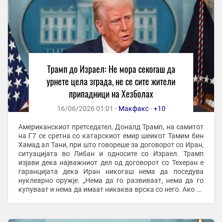
Трамп до Израел: Не мора секогаш да
урнете цела зграда, не се сите жители
припадници на Хезболах
16/06/2026 01:01 -
Макфакс
-
+10
Американскиот претседател, Доналд Трамп, на самитот
на Г7 се сретна со катарскиот емир шеикот Тамим бин
Хамад ал Тани, при што говореше за договорот со Иран,
ситуацијата во Либан и односите со Израел. Трамп
изјави дека најважниот дел од договорот со Техеран е
гаранцијата дека Иран никогаш нема да поседува
нуклеарно оружје. „Нема да го развиваат, нема да го
купуваат и нема да имаат никаква врска со него. Ако го
направат тоа, ќе се соочат со ...