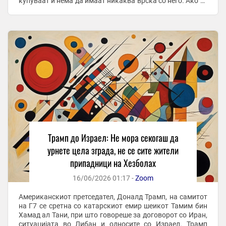
купуваат и нема да имаат никаква врска со него. Ако го
направат тоа, ќе се соочат со ...
Трамп до Израел: Не мора секогаш да
урнете цела зграда, не се сите жители
припадници на Хезболах
16/06/2026 01:17 -
Zoom
Американскиот претседател, Доналд Трамп, на самитот
на Г7 се сретна со катарскиот емир шеикот Тамим бин
Хамад ал Тани, при што говореше за договорот со Иран,
ситуацијата во Либан и односите со Израел. Трамп