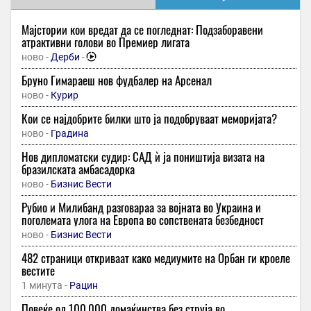
Мајстории кои вредат да се погледнат: Подзаборавени
атрактивни голови во Премиер лигата
ново -
Дерби
-
Бруно Гимараеш нов фудбалер на Арсенал
ново -
Курир
Кои се најдобрите билки што ја подобруваат меморијата?
ново -
Градина
Нов дипломатски судир: САД ѝ ја поништија визата на
бразилската амбасадорка
ново -
Бизнис Вести
Рубио и Милибанд разговараа за војната во Украина и
поголемата улога на Европа во сопствената безбедност
ново -
Бизнис Вести
482 страници откриваат како медиумите на Орбан ги кроеле
вестите
1 минута -
Рацин
Повеќе од 100.000 домаќинства без струја во