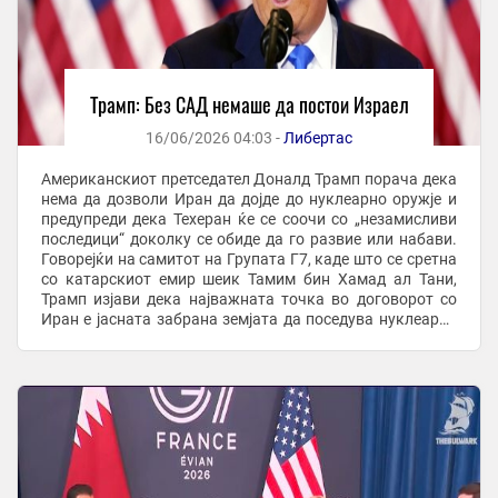
Трамп: Без САД немаше да постои Израел
16/06/2026 04:03 -
Либертас
Американскиот претседател Доналд Трамп порача дека
нема да дозволи Иран да дојде до нуклеарно оружје и
предупреди дека Техеран ќе се соочи со „незамисливи
последици“ доколку се обиде да го развие или набави.
Говорејќи на самитот на Групата Г7, каде што се сретна
со катарскиот емир шеик Тамим бин Хамад ал Тани,
Трамп изјави дека најважната точка во договорот со
Иран е јасната забрана земјата да поседува нуклеарно
оружје. „Единственото нешто ...