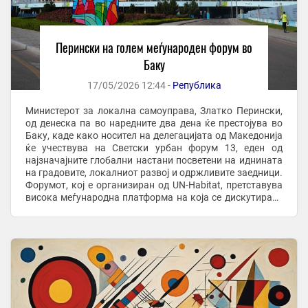
Перински на голем меѓународен форум во
Баку
17/05/2026 12:44 -
Република
Министерот за локална самоуправа, Златко Перински,
од денеска па во наредните два дена ќе престојува во
Баку, каде како носител на делегацијата од Македонија
ќе учествува на Светски урбан форум 13, еден од
најзначајните глобални настани посветени на иднината
на градовите, локалниот развој и одржливите заедници.
Форумот, кој е организиран од UN-Habitat, претставува
висока меѓународна платформа на која се дискутираат
клучните предизвици ...