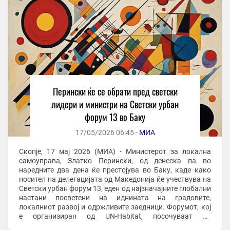
Перински ќе се обрати пред светски
лидери и министри на Светски урбан
форум 13 во Баку
17/05/2026 06:45 -
МИА
Скопје, 17 мај 2026 (МИА) - Министерот за локална
самоуправа, Златко Перински, од денеска па во
наредните два дена ќе престојува во Баку, каде како
носител на делегацијата од Македонија ќе учествува на
Светски урбан форум 13, еден од најзначајните глобални
настани посветени на иднината на градовите,
локалниот развој и одржливите заедници. Форумот, кој
е организиран од UN-Habitat, посочуваат од
Министерството за локанла самоуправа, претставува ...