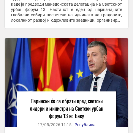
каде ја предводи македонската делегација на Светскиот
урбан форум 13. Настанот е еден од најзначајните
глобални собири посветени на иднината на градовите,
локалниот развој и одржливите заедници, организиран
од UN-Habitat. Според Министерството за ...
Перински ќе се обрати пред светски
лидери и министри на Светски урбан
форум 13 во Баку
17/05/2026 11:15 -
Република