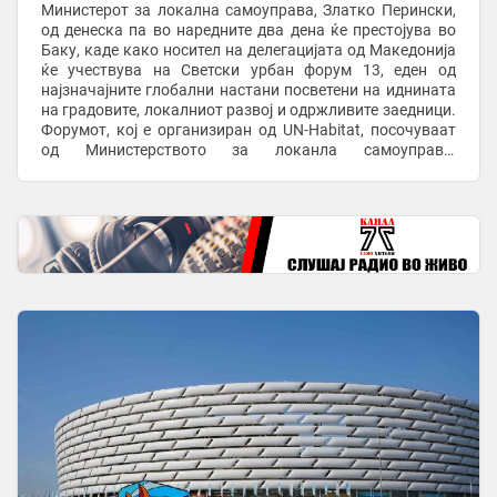
Министерот за локална самоуправа, Златко Перински,
од денеска па во наредните два дена ќе престојува во
Баку, каде како носител на делегацијата од Македонија
ќе учествува на Светски урбан форум 13, еден од
најзначајните глобални настани посветени на иднината
на градовите, локалниот развој и одржливите заедници.
Форумот, кој е организиран од UN-Habitat, посочуваат
од Министерството за локанла самоуправа,
претставува висока меѓународна ...