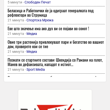
5 минути -
Слободен Печат
Беласица и Работнички ќе ја одиграат генералката под
рефлектори во Струмица
21 минута -
Спортска Мрежа
Еве што значење има ако дух ви се појави во сонот !
21 минута -
Медиа
Овие три растенија привлекуваат пари и богатство во вашиот
дом, проверете кои се тие
21 минута -
Медиа
Познати се стартните состави: Шкендија со Рамани на голот,
Манев во дефанзивата, нападот е истиот…
21 минута -
Sport Media
Ова е причината зашто е забрането да се смееме на графиите
за пасош и лични документи!
35 минути -
Медиа
Зошто вештерките летаат на метла – како настанала
легендата
35 минути -
Медиа