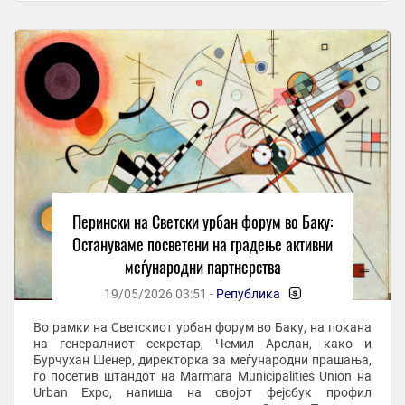
Перински на Светски урбан форум во Баку:
Остануваме посветени на градење активни
меѓународни партнерства
19/05/2026 03:51 -
Република
-
Во рамки на Светскиот урбан форум во Баку, на покана
на генералниот секретар, Чемил Арслан, како и
Бурчухан Шенер, директорка за меѓународни прашања,
го посетив штандот на Marmara Municipalities Union на
Urban Expo, напиша на својот фејсбук профил