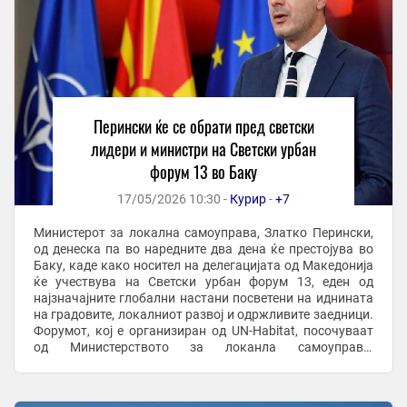
Перински ќе се обрати пред светски
лидери и министри на Светски урбан
форум 13 во Баку
17/05/2026 10:30 -
Курир
-
+7
Министерот за локална самоуправа, Златко Перински,
од денеска па во наредните два дена ќе престојува во
Баку, каде како носител на делегацијата од Македонија
ќе учествува на Светски урбан форум 13, еден од
најзначајните глобални настани посветени на иднината
на градовите, локалниот развој и одржливите заедници.
Форумот, кој е организиран од UN-Habitat, посочуваат
од Министерството за локанла самоуправа,
претставува висока меѓународна ...