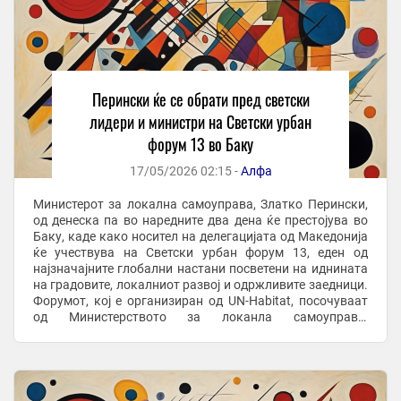
Перински ќе се обрати пред светски
лидери и министри на Светски урбан
форум 13 во Баку
17/05/2026 02:15 -
Алфа
Министерот за локална самоуправа, Златко Перински,
од денеска па во наредните два дена ќе престојува во
Баку, каде како носител на делегацијата од Македонија
ќе учествува на Светски урбан форум 13, еден од
најзначајните глобални настани посветени на иднината
на градовите, локалниот развој и одржливите заедници.
Форумот, кој е организиран од UN-Habitat, посочуваат
од Министерството за локанла самоуправа,
претставува висока меѓународна ...