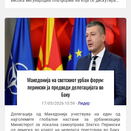
висока меѓународна платформа на која се дискутираат
клучните предизвици ...
Македонија на светскиот урбан форум:
перински ја предводи делегацијата во
баку
17/05/2026 10:59 -
Лидер
Делегација од Македонија учествува на еден од
најголемите глобални настани за урбанизација
Министерот за локална самоуправа Златко Перински
од денеска до крајот на неделата престојува во Баку,