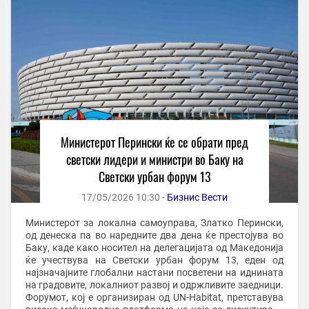
Министерот Перински ќе се обрати пред
светски лидери и министри во Баку на
Светски урбан форум 13
17/05/2026 10:30 -
Бизнис Вести
Министерот за локална самоуправа, Златко Перински,
од денеска па во наредните два дена ќе престојува во
Баку, каде како носител на делегацијата од Македонија
ќе учествува на Светски урбан форум 13, еден од
најзначајните глобални настани посветени на иднината
на градовите, локалниот развој и одржливите заедници.
Форумот, кој е организиран од UN-Habitat, претставува