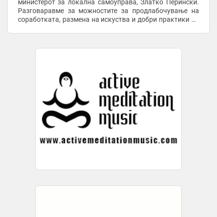
министерот за локална самоуправа, Златко Перински.
Разговаравме за можностите за продлабочување на
соработката, размена на искуства и добри практики во
делот на локалниот развој, урбаното планирање, ...