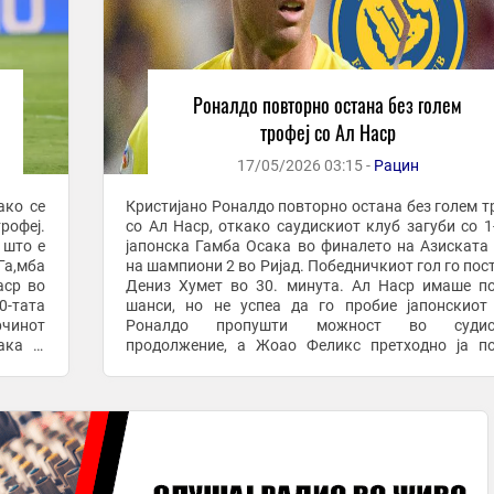
Роналдо повторно остана без голем
трофеј со Ал Наср
17/05/2026 03:15 -
Рацин
ако се
Кристијано Роналдо повторно остана без голем т
рофеј.
со Ал Наср, откако саудискиот клуб загуби со 1
 што е
јапонска Гамба Осака во финалето на Азиската
Га,мба
на шампиони 2 во Ријад. Победничкиот гол го пос
аср во
Дениз Хумет во 30. минута. Ал Наср имаше п
0-тата
шанси, но не успеа да го пробие јапонскиот
рчинот
Роналдо пропушти можност во судис
ака ја
продолжение, а Жоао Феликс претходно ја п
..
стативата. Голманот на Гамба, 18-годишнио
Араки, беше ...