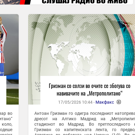
Гризман со солзи во очите се збогува со
навивачите на „Метрополитано“
17/05/2026 10:44 -
Макфакс
-
вар во
Антоан Гризман го одигра последниот натопрев
тано“
дресот на Алтико Мадрид на „Метропилит
коло,
стадионот во Мадрид. Во претпоследното к
одеше
Гризман со капитенската лента, го предво