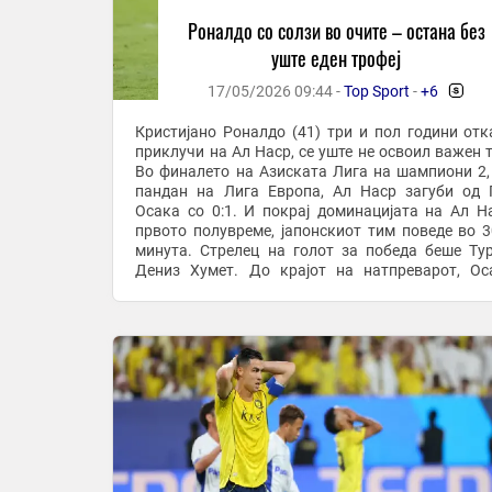
Роналдо со солзи во очите – остана без
уште еден трофеј
17/05/2026 09:44 -
Top Sport
-
+6
-
Кристијано Роналдо (41) три и пол години отк
приклучи на Ал Наср, се уште не освоил важен т
Во финалето на Азиската Лига на шампиони 2,
пандан на Лига Европа, Ал Наср загуби од 
Осака со 0:1. И покрај доминацијата на Ал Наср во
првото полувреме, јапонскиот тим поведе во 3
минута. Стрелец на голот за победа беше Ту
Дениз Хумет. До крајот на натпреварот, Ос
задржа предноста и стана првиот јапонски ...