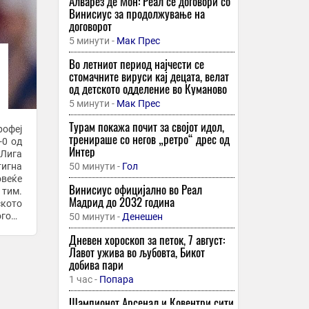
Алварез де Мон: Реал се договори со
Винисиус за продолжување на
договорот
5 минути -
Мак Прес
Во летниот период најчести се
стомачните вируси кај децата, велат
од детското одделение во Куманово
5 минути -
Мак Прес
Турам покажа почит за својот идол,
рофеј
тренираше со негов „ретро“ дрес од
-0 од
Интер
 Лига
тигна
50 минути -
Гол
овеќе
Винисиус официјално во Реал
 тим.
Мадрид до 2032 година
кото
огоди
50 минути -
Денешен
т Руи
Дневен хороскоп за петок, 7 август:
Лавот ужива во љубовта, Бикот
добива пари
1 час -
Попара
Шампионот Арсенал и Ковентри сити