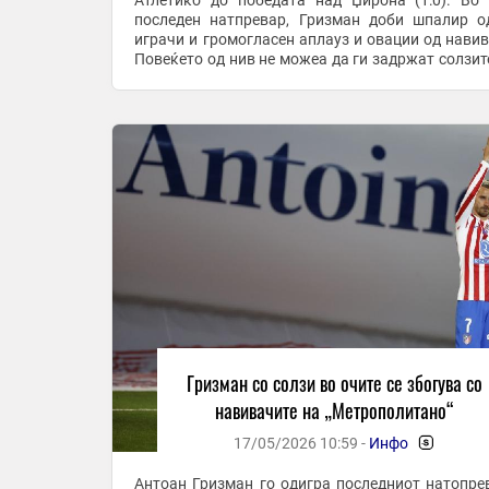
Атлетико до победата над Џирона (1:0). Во својот
последен натпревар, Гризман доби шпалир о
играчи и громогласен аплауз и овации од навив
Повеќето од нив не можеа да ги задржат солзите
како и Гризман. Натпреварот имапе по
симболика, ...
Гризман со солзи во очите се збогува со
навивачите на „Метрополитано“
17/05/2026 10:59 -
Инфо
-
Антоан Гризман го одигра последниот натопре