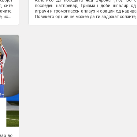
Атлетико до победата над Џирона (1:0). Во својот
д сите
последен натпревар, Гризман доби шпалир од
ачите.
играчи и громогласен аплауз и овации од навива
, исто
Повеќето од нив не можеа да ги задржат солзите,
себна
како и Гризман. Натпреварот имапе посебна
симболика, ...
вар во