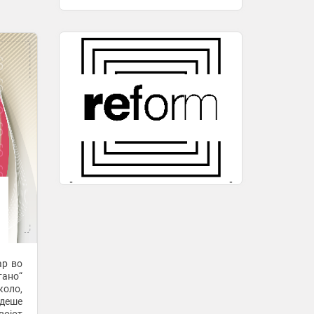
ќе ја отворат премиерлигашката
сезона 2026/27
2 часа -
Бриф
-
+1
Новата сезона во Серија А почнува
на 22 август
2 часа -
Бриф
-
+1
Кога забранетото станува
најпривлечно — новиот љубовен
тренд „слободен пад“ носи
адреналин, но и голем ризик
2 часа -
Слободен Печат
Беласица и Работнички ќе ја
одиграат генералката под
рефлектори во Струмица
2 часа -
Спортска Мрежа
Еве што значење има ако дух ви се
појави во сонот !
ар во
2 часа -
Медиа
ано“
Овие три растенија привлекуваат
оло,
пари и богатство во вашиот дом,
деше
проверете кои се тие