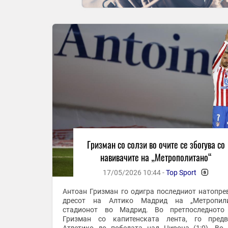
Гризман со солзи во очите се збогува со
навивачите на „Метрополитано“
17/05/2026 10:44 -
Top Sport
-
Антоан Гризман го одигра последниот натопре
дресот на Алтико Мадрид на „Метропили
стадионот во Мадрид. Во претпоследното 
Гризман со капитенската лента, го предв