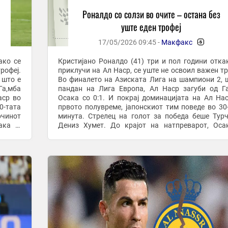
Роналдо со солзи во очите – остана без
уште еден трофеј
17/05/2026 09:45 -
Макфакс
-
ако се
Кристијано Роналдо (41) три и пол години отка
рофеј.
приклучи на Ал Наср, се уште не освоил важен тр
 што е
Во финалето на Азиската Лига на шампиони 2, 
Га,мба
пандан на Лига Европа, Ал Наср загуби од Г
Осака со 0:1. И покрај доминацијата на Ал Наср во
0-тата
првото полувреме, јапонскиот тим поведе во 30
рчинот
минута. Стрелец на голот за победа беше Тур
ака ја
Дениз Хумет. До крајот на натпреварот, Осака ја
задржа предноста и стана првиот јапонски ...