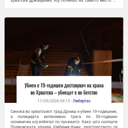
хрватски државјанин, кој починал на самото место од
повредите. Како што дознава Јутарњи, ...
Убиен е 19-годишен доставувач на храна
во Хрватска – убиецот е во бегство
17/05/2026 09:15 -
Либертас
Синоќа во хрватскиот град Дрниш е убиен 19-годишник,
а полицијата интензивно трага по 50-годишен
осомничен кој избегал по пукањето. Како што соопшти
Полициската управа Шибеник-Книн, злосторството се