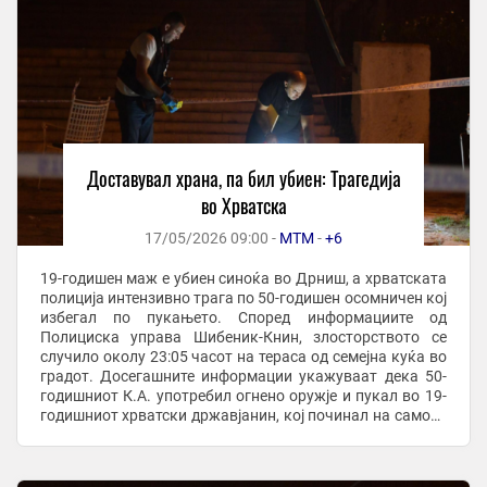
Доставувал храна, па бил убиен: Трагедија
во Хрватска
17/05/2026 09:00 -
МТМ
-
+6
19-годишен маж е убиен синоќа во Дрниш, а хрватската
полиција интензивно трага по 50-годишен осомничен кој
избегал по пукањето. Според информациите од
Полициска управа Шибеник-Книн, злосторството се
случило околу 23:05 часот на тераса од семејна куќа во
градот. Досегашните информации укажуваат дека 50-
годишниот К.А. употребил огнено оружје и пукал во 19-
годишниот хрватски државјанин, кој починал на самото
место од здобиените повреди. Според ...