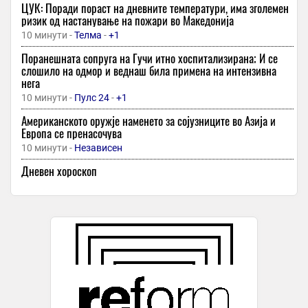
ЦУК: Поради пораст на дневните температури, има зголемен
ризик од настанување на пожари во Македонија
10 минути -
Телма
-
+1
Поранешната сопруга на Гучи итно хоспитализирана; И се
слошило на одмор и веднаш била примена на интензивна
нега
10 минути -
Пулс 24
-
+1
Американското оружје наменето за сојузниците во Азија и
Европа се пренасочува
10 минути -
Независен
Дневен хороскоп
22 минути -
Медиа
Почнаа возбудувањата во Белгија и Холандија, Хајдук не смее
да киксне на „Пољуд“
23 минути -
Спорт Манија
Легендава направи нов бизнис: Четбот кој всушност е лажен
AI, а тој самиот рачно им одговара на луѓето еден по еден
24 минути -
Мотика