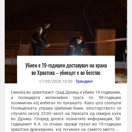
Убиен е 19-годишен доставувач на храна
во Хрватска – убиецот е во бегство
17/05/2026 10:30 -
Трендинг
Синоќа во хрватскиот град Дрниш е убиен 19-годишник,
а полицијата интензивно трага по 50-годишен
осомничен кој избегал по пукањето. Како што соопшти
Полициската управа Шибеник-Книн, злосторството се
случило околу 23:05 часот на терасата од семејна куќа
во Дрниш. Според досега познатите информации, 50-
годишниот К.А. со огнено оружје пукал во 19-годишен
хрватски државјанин, кој починал на самото место од