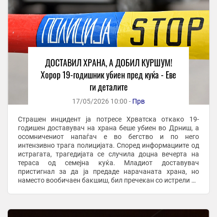
ДОСТАВИЛ ХРАНА, А ДОБИЛ КУРШУМ!
Хорор 19-годишник убиен пред куќа - Еве
ги деталите
17/05/2026 10:00 -
Прв
Страшен инцидент ја потресе Хрватска откако 19-
годишен доставувач на храна беше убиен во Дрниш, а
осомничениот напаѓач е во бегство и по него
интензивно трага полицијата. Според информациите од
истрагата, трагедијата се случила доцна вечерта на
тераса од семејна куќа. Младиот доставувач
пристигнал за да ја предаде нарачаната храна, но
наместо вообичаен бакшиш, бил пречекан со истрели од
огнено оружје. Тој починал на самото место. За
убиството ...