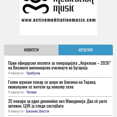
НОВИТЕТИ
АКТУЕЛНО
Први офицерски еполети за генерацијата „Априлски – 2026“
на Високото военоморско училиште во Бугарија
9 минути -
Трибуна
Голем шумски пожар се шири во близина на Тирана,
евакуирани се жители од неколку села
9 минути -
Телма
25 пожари за едно деноноќие низ Македонија: Два сè уште
активни, ЦУК ја следи состојбата
9 минути -
Бизнис Вести