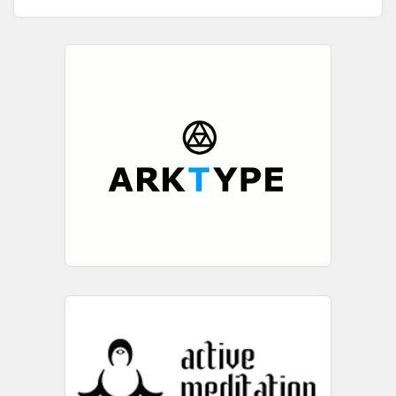
повредите. Како што дознава Јутарњи, ...