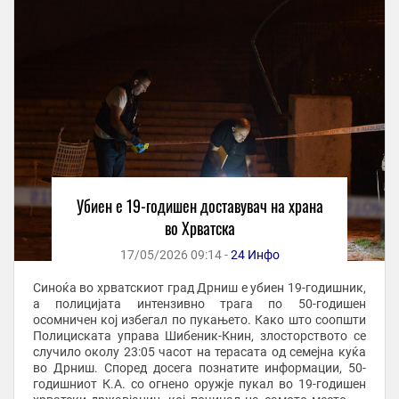
Убиен е 19-годишен доставувач на храна
во Хрватска
17/05/2026 09:14 -
24 Инфо
Синоќа во хрватскиот град Дрниш е убиен 19-годишник,
а полицијата интензивно трага по 50-годишен
осомничен кој избегал по пукањето. Како што соопшти
Полициската управа Шибеник-Книн, злосторството се
случило околу 23:05 часот на терасата од семејна куќа
во Дрниш. Според досега познатите информации, 50-
годишниот К.А. со огнено оружје пукал во 19-годишен