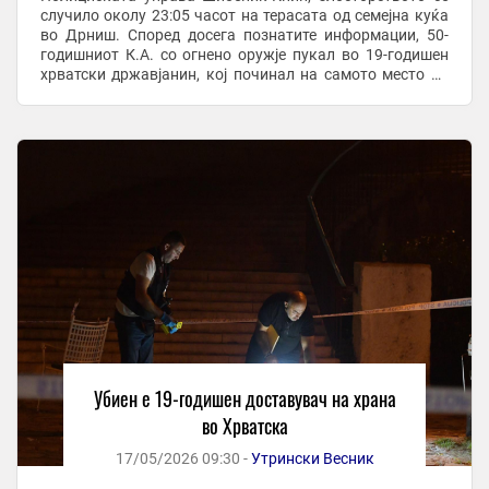
случило околу 23:05 часот на терасата од семејна куќа
во Дрниш. Според досега познатите информации, 50-
годишниот К.А. со огнено оружје пукал во 19-годишен
хрватски државјанин, кој починал на самото место од
повредите. Како што дознава Јутарњи, ...
Убиен е 19-годишен доставувач на храна
во Хрватска
17/05/2026 09:30 -
Утрински Весник