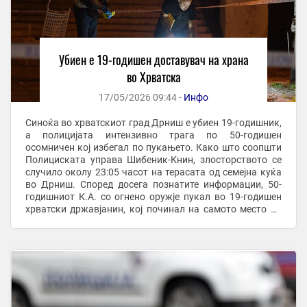
Убиен е 19-годишен доставувач на храна
во Хрватска
17/05/2026 09:44 -
Инфо
Синоќа во хрватскиот град Дрниш е убиен 19-годишник,
а полицијата интензивно трага по 50-годишен
осомничен кој избегал по пукањето. Како што соопшти
Полициската управа Шибеник-Книн, злосторството се
случило околу 23:05 часот на терасата од семејна куќа
во Дрниш. Според досега познатите информации, 50-
годишниот К.А. со огнено оружје пукал во 19-годишен
хрватски државјанин, кој починал на самото место од
повредите. Како што дознава Јутарњи, ...