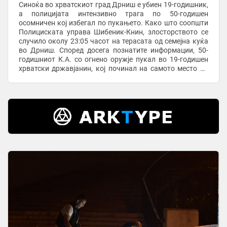
Синоќа во хрватскиот град Дрниш е убиен 19-годишник,
а полицијата интензивно трага по 50-годишен
осомничен кој избегал по пукањето. Како што соопшти
Полициската управа Шибеник-Книн, злосторството се
случило околу 23:05 часот на терасата од семејна куќа
во Дрниш. Според досега познатите информации, 50-
годишниот К.А. со огнено оружје пукал во 19-годишен
хрватски државјанин, кој починал на самото место од
повредите. Како што дознава Јутарњи, ...