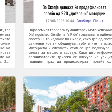
Во Скопје денеска ќе продефилираат
повеќе од 220 „дотерани“ моторџии
17/05/2026 10:44 -
Слободен Печат
г „The
Најголемиот глобален хуманитарен мото-хепенинг
ележува
Distinguished Gentleman’s Ride“ годинава го одбел
тското
своето 11-то издание во Скопје, како дел од свет
асични
движење кое ги обединува љубителите на кла
ање на
мотоцикли и елегантен стил со цел подигнува
мираат
свеста за машкото здравје. Како што информираат
ите на
организаторите, денеска се очекува на улици
д 220
главниот град да продефилираат повеќе од
„дотерани“ моторџии со своите класични ...