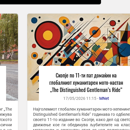
Скопје по 11-ти пат домаќин на
глобалниот хуманитарен мото-настан
„The Distinguished Gentleman’s Ride“
17/05/2026 11:15 -
MNet
г „The
Најголемиот глобален хуманитарен мото-хепенинг
ележува
Distinguished Gentleman’s Ride“ годинава го одбел
тското
своето 11-то издание во Скопје, како дел од свет
асични
движење кое ги обединува љубителите на кла