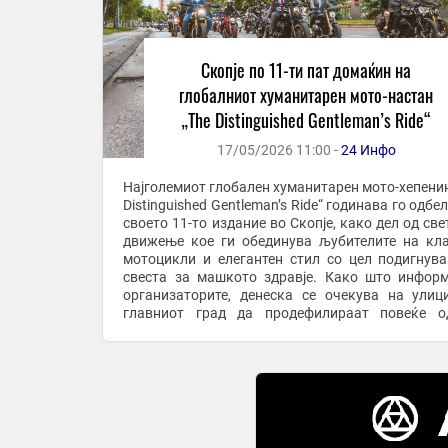
Скопје по 11-ти пат домаќин на
глобалниот хуманитарен мото-настан
„The Distinguished Gentleman’s Ride“
17/05/2026 11:00 -
24 Инфо
Најголемиот глобален хуманитарен мото-хепенин
Distinguished Gentleman’s Ride“ годинава го одб
своето 11-то издание во Скопје, како дел од све
движење кое ги обединува љубителите на кл
мотоцикли и елегантен стил со цел подигнув
свеста за машкото здравје. Како што инфор
организаторите, денеска се очекува на улиц
главниот град да продефилираат повеќе о
„дотерани“ моторџии со своите класични ...