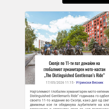
Скопје по 11-ти пат домаќин на
глобалниот хуманитарен мото-настан
„The Distinguished Gentleman’s Ride“
17/05/2026 11:15 -
Утрински Весник
Најголемиот глобален хуманитарен мото-хепенин
Distinguished Gentleman’s Ride“ годинава го одб
своето 11-то издание во Скопје, како дел од све
движење кое ги обединува љубителите на кл