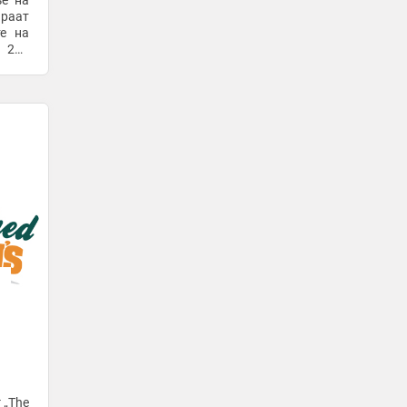
ње на
ираат
3 часа -
МИА
те на
Куршум оштетил „БМВ“ паркиран во
 220
двор во липковското село Опае
3 часа -
МИА
Елмас и Ред Бул Лајпциг заминаа за
Англија
4 часа -
Sport Media
Еве кои седум начини ќе ви помогнат
да го исчистите вашето тело со
здрава храна
5 часа -
Медиа
Четири совети кои ќе ви помогнат да
заштедите
5 часа -
Медиа
Применете ги овие 5 трикови – ќе
изгледате самоуверено
5 часа -
Медиа
Еве кои се најчестите грешки во
 „The