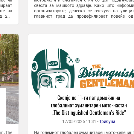
ање на
мотоцикли и елегантен стил со цел подигнува
мираат
свеста за машкото здравје. Како што информ
ите на
организаторите, денеска се очекува на улици
д 220
главниот град да продефилираат повеќе од
„дотерани“ моторџии со своите класични ...
Скопје по 11-ти пат домаќин на
глобалниот хуманитарен мото-настан
„The Distinguished Gentleman’s Ride“
17/05/2026 11:31 -
Трибуна
г „The
Најголемиот глобален хуманитарен мото-хепенинг