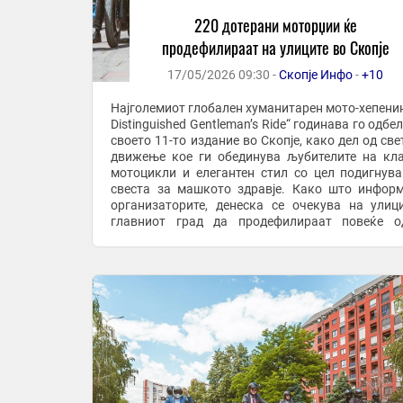
220 дотерани моторџии ќе
продефилираат на улиците во Скопје
17/05/2026 09:30 -
Скопје Инфо
-
+10
Најголемиот глобален хуманитарен мото-хепенин
Distinguished Gentleman’s Ride“ годинава го одб
своето 11-то издание во Скопје, како дел од све
движење кое ги обединува љубителите на кл
мотоцикли и елегантен стил со цел подигнув
свеста за машкото здравје. Како што инфор
организаторите, денеска се очекува на улиц
главниот град да продефилираат повеќе о
„дотерани“ моторџии со своите класични ...