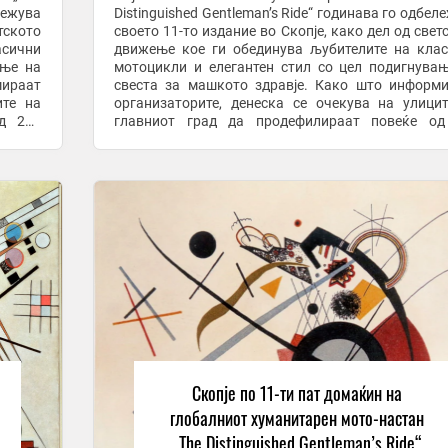
ележува
Distinguished Gentleman’s Ride“ годинава го одбел
тското
своето 11-то издание во Скопје, како дел од свет
асични
движење кое ги обединува љубителите на кла
ање на
мотоцикли и елегантен стил со цел подигнува
мираат
свеста за машкото здравје. Како што информ
ите на
организаторите, денеска се очекува на улици
д 220
главниот град да продефилираат повеќе од
„дотерани“ моторџии со своите класични ...
Скопје по 11-ти пат домаќин на
глобалниот хуманитарен мото-настан
„The Distinguished Gentleman’s Ride“