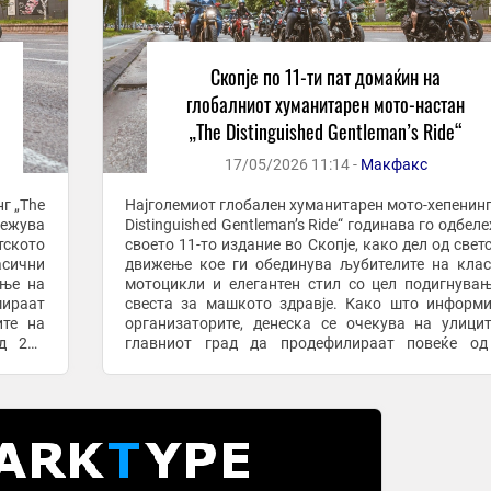
Скопје по 11-ти пат домаќин на
глобалниот хуманитарен мото-настан
„The Distinguished Gentleman’s Ride“
17/05/2026 11:14 -
Макфакс
г „The
Најголемиот глобален хуманитарен мото-хепенинг
ележува
Distinguished Gentleman’s Ride“ годинава го одбел
тското
своето 11-то издание во Скопје, како дел од свет
асични
движење кое ги обединува љубителите на кла
ање на
мотоцикли и елегантен стил со цел подигнува
мираат
свеста за машкото здравје. Како што информираат
ите на
организаторите, денеска се очекува на улици
д 220
главниот град да продефилираат повеќе од
„дотерани“ моторџии со своите класични ...