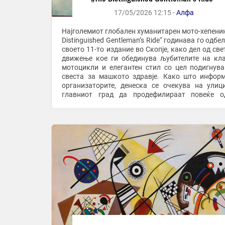
17/05/2026 12:15 -
Алфа
Најголемиот глобален хуманитарен мото-хепенин
Distinguished Gentleman’s Ride“ годинава го одб
своето 11-то издание во Скопје, како дел од све
движење кое ги обединува љубителите на кл
мотоцикли и елегантен стил со цел подигнув
свеста за машкото здравје. Како што инфор
организаторите, денеска се очекува на улиц
главниот град да продефилираат повеќе о
„дотерани“ моторџии со своите класични ...