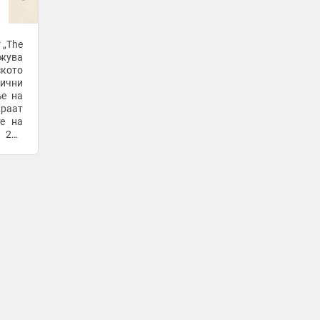
„Нови фосили“
Евростат: Куповната моќ на
Македонија ги престигна сите соседи
 „The
од Западен Балкан
ежува
6 часа -
Бриф
ското
сични
Колку е навистина сериозна
ње на
повредата што му ја уништува
сезоната на Алкараз?
те на
6 часа -
Спортска Станица
 220
Пет минути секое утро можат
целосно да ви го променат денот –
психолозите објаснуваат зошто
6 часа -
Прв
Историска одлука во САД: Њујорк ја
легализира медицинската помош при
умирање
6 часа -
Прв
Најбрзиот автомото спорт трпи
заради војната на Блискиот Исток
6 часа -
Гол