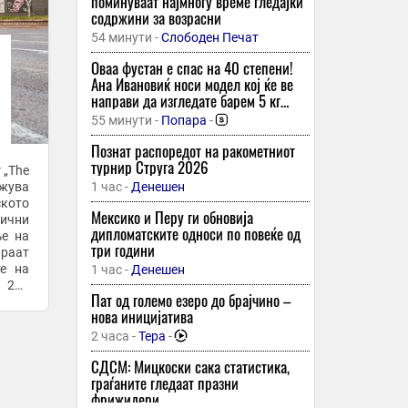
поминуваат најмногу време гледајќи
содржини за возрасни
54 минути -
Слободен Печат
Оваа фустан е спас на 40 степени!
Ана Ивановиќ носи модел кој ќе ве
направи да изгледате барем 5 кг
послаби
55 минути -
Попара
-
Познат распоредот на ракометниот
турнир Струга 2026
 „The
ежува
1 час -
Денешен
ското
Мексико и Перу ги обновија
сични
дипломатските односи по повеќе од
ње на
три години
те на
1 час -
Денешен
 220
Пат од големо езеро до брајчино –
нова иницијатива
2 часа -
Тера
-
СДСМ: Мицкоски сака статистика,
граѓаните гледаат празни
фрижидери