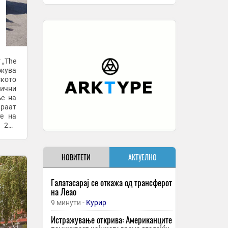
 „The
ежува
ското
сични
ње на
те на
 220
НОВИТЕТИ
АКТУЕЛНО
Галатасарај се откажа од трансферот
на Леао
9 минути -
Курир
Истражување открива: Американците