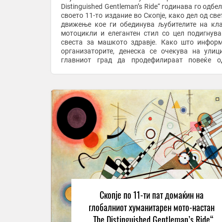
Distinguished Gentleman’s Ride“ годинава го одб
своето 11-то издание во Скопје, како дел од све
движење кое ги обединува љубителите на кл
мотоцикли и елегантен стил со цел подигнув
свеста за машкото здравје. Како што инфор
организаторите, денеска се очекува на улиц
главниот град да продефилираат повеќе о
„дотерани“ моторџии со своите класични ...
Скопје по 11-ти пат домаќин на
глобалниот хуманитарен мото-настан
„The Distinguished Gentleman’s Ride“