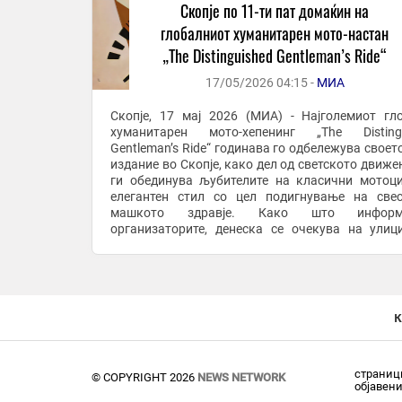
Скопје по 11-ти пат домаќин на
глобалниот хуманитарен мото-настан
„The Distinguished Gentleman’s Ride“
17/05/2026 04:15 -
МИА
Скопје, 17 мај 2026 (МИА) - Најголемиот гл
хуманитарен мото-хепенинг „The Distingu
Gentleman’s Ride“ годинава го одбележува своето
издание во Скопје, како дел од светското движе
ги обединува љубителите на класични мотоц
елегантен стил со цел подигнување на све
машкото здравје. Како што информ
организаторите, денеска се очекува на улиц
главниот град да продефилираат повеќе о
„дотерани“ ...
к
страници
© COPYRIGHT 2026
NEWS NETWORK
објавен