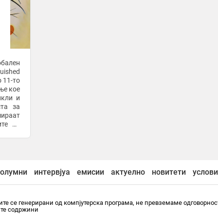
обален
ished
 11-то
ње кое
икли и
ста за
ираат
ите на
д 220
олумни
интервјуа
емисии
актуелно
новитети
услови
те се генерирани од компјутерска програма, не превземаме одговорнос
ите содржини