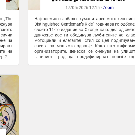
17/05/2026 12:15 -
Zoom
г „The
Најголемиот глобален хуманитарен мото-хепенинг
ележува
Distinguished Gentleman’s Ride“ годинава го одбел
тското
своето 11-то издание во Скопје, како дел од свет
асични
движење кое ги обединува љубителите на кла
ање на
мотоцикли и елегантен стил со цел подигнува
мираат
свеста за машкото здравје. Како што информираат
ите на
организаторите, денеска се очекува на улици
д 220
главниот град да продефилираат повеќе од
„дотерани“ моторџии со своите класични ...