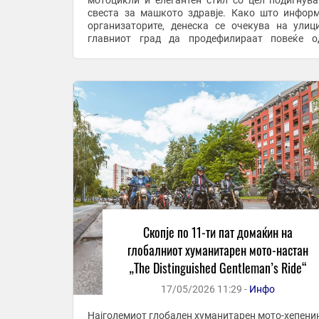
мотоцикли и елегантен стил со цел подигнув
свеста за машкото здравје. Како што инфор
организаторите, денеска се очекува на улиц
главниот град да продефилираат повеќе о
„дотерани“ моторџии со своите класични ...
Скопје по 11-ти пат домаќин на
глобалниот хуманитарен мото-настан
„The Distinguished Gentleman’s Ride“
17/05/2026 11:29 -
Инфо
Најголемиот глобален хуманитарен мото-хепенин