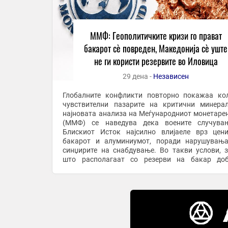
ММФ: Геополитичките кризи го прават
бакарот сè повреден, Македонија сè уште
не ги користи резервите во Иловица
29 дена -
Независен
Глобалните конфликти повторно покажаа ко
чувствителни пазарите на критични минера
најновата анализа на Меѓународниот монетаре
(ММФ) се наведува дека воените случува
Блискиот Исток најсилно влијаеле врз цен
бакарот и алуминиумот, поради нарушувањ
синџирите на снабдување. Во такви услови, з
што располагаат со резерви на бакар доб
дополнителна економска можност. Македонија
има значајни ...