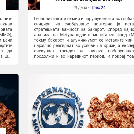
29 дена -
Прес 24
алните
Геополитичките тензии и нарушувањата во глоба
акнаа
синџири на снабдување повторно ја иста
новата
стратешката важност на бакарот. Според најн
(ММФ),
анализа на Меѓународниот монетарен фонд (
и цени
токму бакарот и алуминиумот се металите чии
ертите
најсилно реагираат во услови на кризи, а експе
ка да
очекуваат трендот на висока побарувачк
оа што
продолжи и во наредниот период. И покрај то
бакар,
Македонија располага со значајни резерви на б
тие и натаму ...