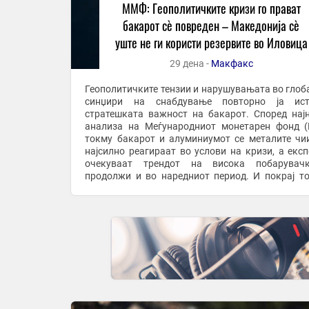
ММФ: Геополитичките кризи го прават
бакарот сè повреден – Македонија сè
уште не ги користи резервите во Иловица
29 дена -
Макфакс
Геополитичките тензии и нарушувањата во глоб
синџири на снабдување повторно ја ист
стратешката важност на бакарот. Според нај
анализа на Меѓународниот монетарен фонд 
токму бакарот и алуминиумот се металите чи
најсилно реагираат во услови на кризи, а експ
очекуваат трендот на висока побарувач
продолжи и во наредниот период. И покрај тоа што
Македонија располага со значајни резерви на 
тие и ...