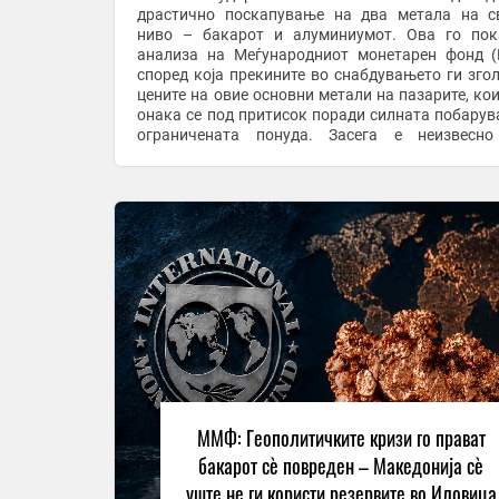
драстично поскапување на два метала на с
ниво – бакарот и алуминиумот. Ова го по
анализа на Меѓународниот монетарен фонд 
според која прекините во снабдувањето ги зго
цените на овие основни метали на пазарите, кои
онака се под притисок поради силната побарув
ограничената понуда. Засега е неизвесно
Македонија ќе ја искористи шансата да профити
оглед на ...
ММФ: Геополитичките кризи го прават
бакарот сè повреден – Македонија сè
уште не ги користи резервите во Иловица