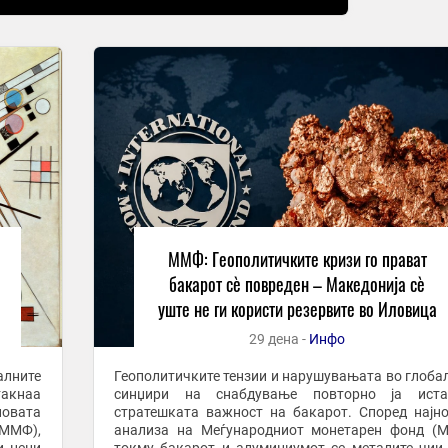
ММФ: Геополитичките кризи го прават
бакарот сè повреден – Македонија сè
уште не ги користи резервите во Иловица
29 дена -
Инфо
алните
Геополитичките тензии и нарушувањата во глоба
акнаа
синџири на снабдување повторно ја иста
новата
стратешката важност на бакарот. Според најн
(ММФ),
анализа на Меѓународниот монетарен фонд (