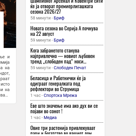
Шампионот Арсенал и Ковентри сити
ќе ја отворат премиерлигашката
сезона 2026/27
58 минути -
Бриф
Новата сезона во Серија А почнува
на 22 август
59 минути -
Бриф
Кога забранетото станува
најпривлечно — новиот љубовен
ање и
тренд „слободен пад“ носи
емија
адреналин, но и голем ризик
за на
59 минути -
Слободен Печат
дот,
Беласица и Работнички ќе ја
ираат
одиграат генералката под
 исто
рефлектори во Струмица
ви на
ваат
1 час -
Спортска Мрежа
јниот
Еве што значење има ако дух ви се
појави во сонот !
1 час -
Медиа
Овие три растенија привлекуваат
пари и богатство во вашиот дом,