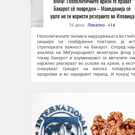
ММФ: Геополитичките кризи го прават
бакарот сè повреден – Македонија сè
уште не ги користи резервите во Иловица
29 дена -
Локално
-
+14
Геополитичките тензии и нарушувањата во глоб
синџири на снабдување повторно ја ист
стратешката важност на бакарот. Според нај
анализа на Меѓународниот монетарен фонд 
токму бакарот и алуминиумот се металите чи
најсилно реагираат во услови на кризи, а експ
очекуваат трендот на висока побарувач
продолжи и во наредниот период. И покрај т
Македонија располага со значајни резерви на 
тие и натаму ...