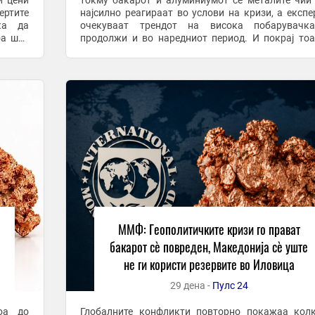
и цени
токму бакарот и алуминиумот се металите чии
ертите
најсилно реагираат во услови на кризи, а експе
ка да
очекуваат трендот на висока побарувачк
оа што
продолжи и во наредниот период. И покрај то
бакар,
Македонија располага со значајни резерви на б
тие и ...
ММФ: Геополитичките кризи го прават
бакарот сè повреден, Македонија сè уште
не ги користи резервите во Иловица
29 дена -
Пулс 24
оа до
Глобалните конфликти повторно покажаа кол