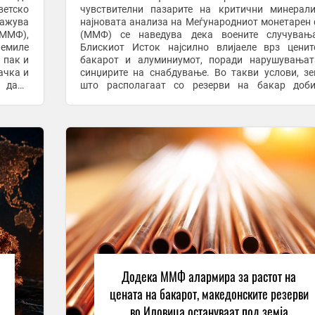
ветско
чувствителни пазарите на критични минерал
кажува
најновата анализа на Меѓународниот монетарен
(ММФ),
(ММФ) се наведува дека воените случувањ
лемиле
Блискиот Исток најсилно влијаеле врз цени
 пак и
бакарот и алуминиумот, поради нарушувањат
ачка и
синџирите на снабдување. Во такви услови, зе
 дали
што располагаат со резерви на бакар доби
ра, со
дополнителна економска можност. Македонија,
има значајни ...
Додека ММФ алармира за растот на
цената на бакарот, македонските резерви
во Иловица остануваат под земја