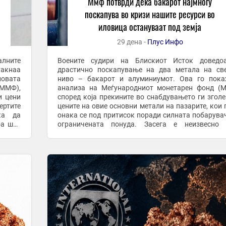
Ммф потврди дека бакарот најмногу
поскапува во кризи нашите ресурси во
иловица остануваат под земја
29 дена -
Плус Инфо
алните
Воените судири на Блискиот Исток доведо
акнаа
драстично поскапување на два метала на св
новата
ниво – бакарот и алуминиумот. Ова го пока
(ММФ),
анализа на Меѓународниот монетарен фонд (
и цени
според која прекините во снабдувањето ги згол
ертите
цените на овие основни метали на пазарите, кои 
ка да
онака се под притисок поради силната побарува
оа што
ограничената понуда. Засега е неизвесно 
бакар,
Македонија ќе ја искористи шансата да профитир
оглед на ...