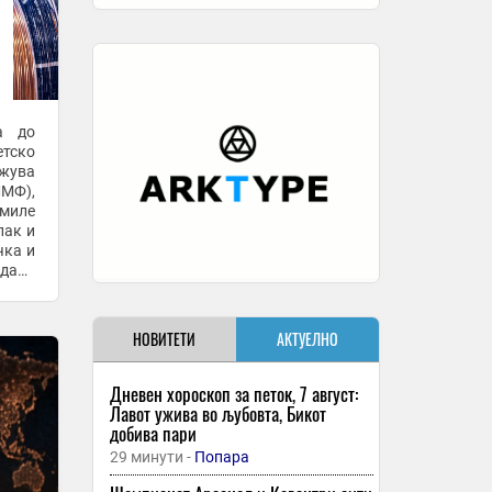
а до
етско
жува
ММФ),
емиле
пак и
чка и
дали
а, со
НОВИТЕТИ
АКТУЕЛНО
Дневен хороскоп за петок, 7 август:
Лавот ужива во љубовта, Бикот
добива пари
29 минути -
Попара