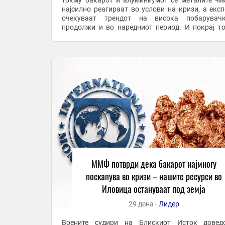
токму бакарот и алуминиумот се металите чи
најсилно реагираат во услови на кризи, а експ
очекуваат трендот на висока побарувач
продолжи и во наредниот период. И покрај т
Македонија располага со значајни резерви на 
тие и натаму ...
ММФ потврди дека бакарот најмногу
поскапува во кризи – нашите ресурси во
Иловица остануваат под земја
29 дена -
Лидер
Воените судири на Блискиот Исток довед