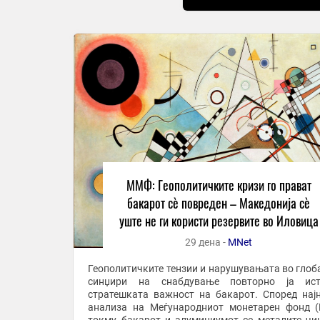
ММФ: Геополитичките кризи го прават
бакарот сè повреден – Македонија сè
уште не ги користи резервите во Иловица
29 дена -
MNet
Геополитичките тензии и нарушувањата во глоб
синџири на снабдување повторно ја ист
стратешката важност на бакарот. Според нај
анализа на Меѓународниот монетарен фонд 