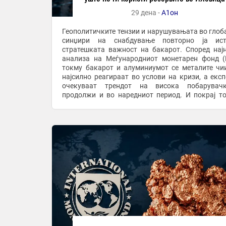
29 дена -
А1он
Геополитичките тензии и нарушувањата во глоб
синџири на снабдување повторно ја ист
стратешката важност на бакарот. Според нај
анализа на Меѓународниот монетарен фонд 
токму бакарот и алуминиумот се металите чи
најсилно реагираат во услови на кризи, а експ
очекуваат трендот на висока побарувач
продолжи и во наредниот период. И покрај т
Македонија располага со значајни резерви на 
тие и ...