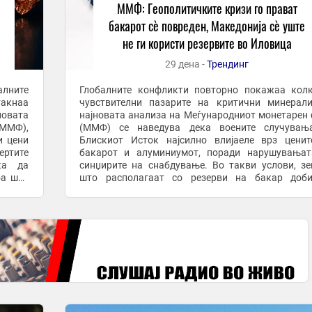
ММФ: Геополитичките кризи го прават
бакарот сè повреден, Македонија сè уште
не ги користи резервите во Иловица
29 дена -
Трендинг
алните
Глобалните конфликти повторно покажаа кол
акнаа
чувствителни пазарите на критични минерал
новата
најновата анализа на Меѓународниот монетарен
(ММФ),
(ММФ) се наведува дека воените случувањ
и цени
Блискиот Исток најсилно влијаеле врз цени
ертите
бакарот и алуминиумот, поради нарушувањат
ка да
синџирите на снабдување. Во такви услови, зе
што располагаат со резерви на бакар доби
бакар,
дополнителна економска можност. Македонија,
има значајни ...