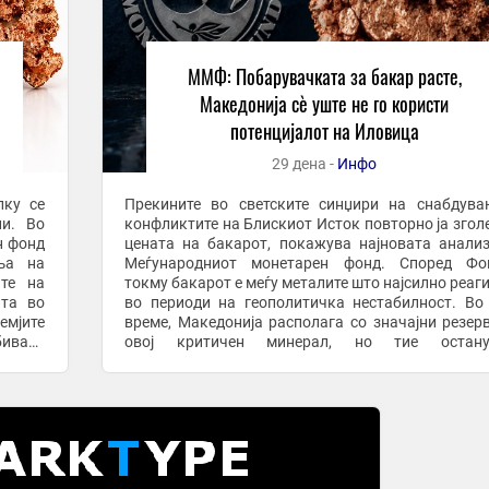
ММФ: Побарувачката за бакар расте,
Македонија сè уште не го користи
потенцијалот на Иловица
29 дена -
Инфо
лку се
Прекините во светските синџири на снабдув
ли. Во
конфликтите на Блискиот Исток повторно ја згол
н фонд
цената на бакарот, покажува најновата анали
ња на
Меѓународниот монетарен фонд. Според Фон
ите на
токму бакарот е меѓу металите што најсилно реаг
ата во
во периоди на геополитичка нестабилност. Во
емјите
време, Македонија располага со значајни резер
иваат
овој критичен минерал, но тие остану
, иако
неискористени. Додека производството во посто
рудник ...