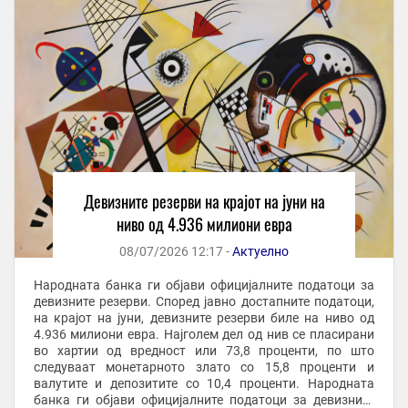
Девизните резерви на крајот на јуни на
ниво од 4.936 милиони евра
08/07/2026 12:17 -
Актуелно
Народната банка ги објави официјалните податоци за
девизните резерви. Според јавно достапните податоци,
на крајот на јуни, девизните резерви биле на ниво од
4.936 милиони евра. Најголем дел од нив се пласирани
во хартии од вредност или 73,8 проценти, по што
следуваат монетарното злато со 15,8 проценти и
валутите и депозитите со 10,4 проценти. Народната
банка ги објави официјалните податоци за девизните