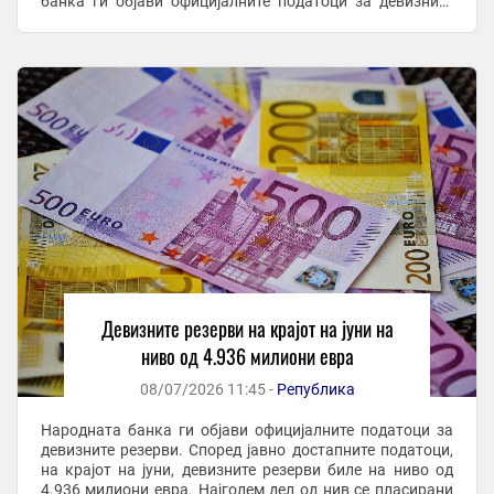
банка ги објави официјалните податоци за девизните
резерви. Според јавно достапните ...
Девизните резерви на крајот на јуни на
ниво од 4.936 милиони евра
08/07/2026 11:45 -
Република
Народната банка ги објави официјалните податоци за
девизните резерви. Според јавно достапните податоци,
на крајот на јуни, девизните резерви биле на ниво од
4.936 милиони евра. Најголем дел од нив се пласирани