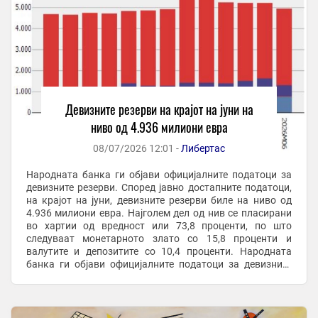
Девизните резерви на крајот на јуни на
ниво од 4.936 милиони евра
08/07/2026 12:01 -
Либертас
Народната банка ги објави официјалните податоци за
девизните резерви. Според јавно достапните податоци,
на крајот на јуни, девизните резерви биле на ниво од
4.936 милиони евра. Најголем дел од нив се пласирани
во хартии од вредност или 73,8 проценти, по што
следуваат монетарното злато со 15,8 проценти и
валутите и депозитите со 10,4 проценти. Народната
банка ги објави официјалните податоци за девизните
резерви. Според јавно достапните ...