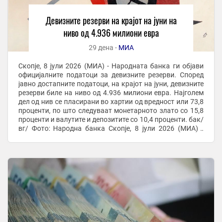
Девизните резерви на крајот на јуни на
ниво од 4.936 милиони евра
29 дена -
МИА
Скопје, 8 јули 2026 (МИА) - Народната банка ги објави
официјалните податоци за девизните резерви. Според
јавно достапните податоци, на крајот на јуни, девизните
резерви биле на ниво од 4.936 милиони евра. Најголем
дел од нив се пласирани во хартии од вредност или 73,8
проценти, по што следуваат монетарното злато со 15,8
проценти и валутите и депозитите со 10,4 проценти. бак/
вг/ Фото: Народна банка Скопје, 8 јули 2026 (МИА) -
Народната банка ...