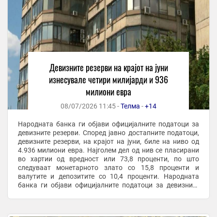
Девизните резерви на крајот на јуни
изнесувале четири милијарди и 936
милиони евра
08/07/2026 11:45 -
Телма
-
+14
Народната банка ги објави официјалните податоци за
девизните резерви. Според јавно достапните податоци,
девизните резерви, на крајот на јуни, биле на ниво од
4.936 милиони евра. Најголем дел од нив се пласирани
во хартии од вредност или 73,8 проценти, по што
следуваат монетарното злато со 15,8 проценти и
валутите и депозитите со 10,4 проценти. Народната
банка ги објави официјалните податоци за девизните
резерви. Според јавно достапните ...