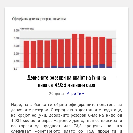
Девизните резерви на крајот на јуни на
ниво од 4.936 милиони евра
29 дена -
Агро Тим
Народната банка ги објави официјалните податоци за
девизните резерви. Според јавно достапните податоци,
на крајот на јуни, девизните резерви биле на ниво од
4.936 милиони евра. Најголем дел од нив се пласирани
во хартии од вредност или 73,8 проценти, по што
следуваат монетарното злато со 15,8 проценти и