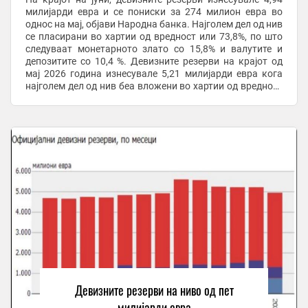
милијарди евра и се пониски за 274 милион евра во
однос на мај, објави Народна банка. Најголем дел од нив
се пласирани во хартии од вредност или 73,8%, по што
следуваат монетарното злато со 15,8% и валутите и
депозитите со 10,4 %. Девизните резерви на крајот од
мај 2026 година изнесувале 5,21 милијарди евра кога
најголем дел од нив беа вложени во хартии од вредност
односно 68,5%, во ...
Девизните резерви на ниво од пет
милијарди евра