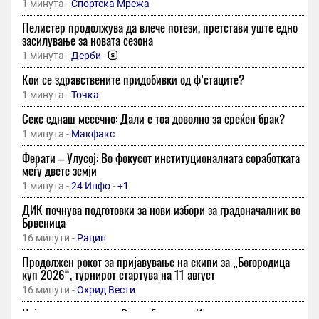
1 минута -
Спортска Мрежа
Пелистер продолжува да влече потези, претстави уште едно
засилување за новата сезона
1 минута -
Дерби
-
Кои се здравствените придобивки од ф’стаците?
1 минута -
Точка
Секс еднаш месечно: Дали е тоа доволно за среќен брак?
1 минута -
Макфакс
Ферати – Улусој: Во фокусот институционалната соработката
меѓу двете земји
1 минута -
24 Инфо
-
+1
ДИК почнува подготовки за нови избори за градоначалник во
Брвеница
16 минути -
Рацин
Продолжен рокот за пријавување на екипи за „Богородица
куп 2026“, турнирот стартува на 11 август
16 минути -
Охрид Вести
Најголема поддршка: Весна Ѓиновска-Илкова го покажа синот