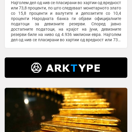
Најголем дел од нив се пласирани во хартии од вредност
или 73,8 проценти, по што следуваат монетарното злато
со 15,8 проценти и валутите и депозитите со 10,4
проценти Народната банка ги објави официјалните
податоци за девизните резерви. Според јавно
достапните податоци, на крајот на јуни, девизните
резерви биле на ниво од 4.936 милиони евра. Најголем
дел од нив се пласирани во хартии од вредност или 73,8
проценти, по што следуваат монетарното ...