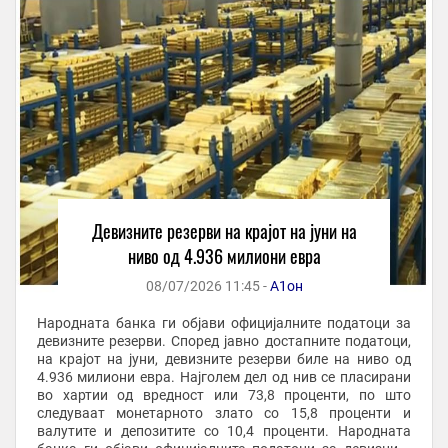
Девизните резерви на крајот на јуни на
ниво од 4.936 милиони евра
08/07/2026 11:45 -
А1он
Народната банка ги објави официјалните податоци за
девизните резерви. Според јавно достапните податоци,
на крајот на јуни, девизните резерви биле на ниво од
4.936 милиони евра. Најголем дел од нив се пласирани
во хартии од вредност или 73,8 проценти, по што
следуваат монетарното злато со 15,8 проценти и
валутите и депозитите со 10,4 проценти. Народната