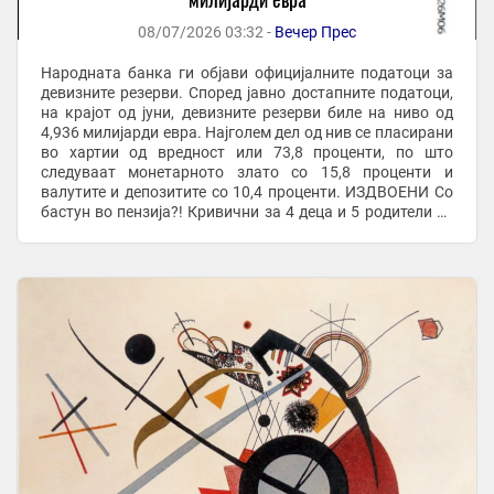
08/07/2026 03:32 -
Вечер Прес
Народната банка ги објави официјалните податоци за
девизните резерви. Според јавно достапните податоци,
на крајот од јуни, девизните резерви биле на ниво од
4,936 милијарди евра. Најголем дел од нив се пласирани
во хартии од вредност или 73,8 проценти, по што
следуваат монетарното злато со 15,8 проценти и
валутите и депозитите со 10,4 проценти. ИЗДВОЕНИ Со
бастун во пензија?! Кривични за 4 деца и 5 родители за
врсничкото насилство во Аеродром ...