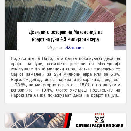
Девизните резерви на Македонија на
крајот на јуни 4.9 милијарди евра
29 дена -
еМагазин
Податоците на Народната банка покажуваат дека на
крајот на јуни, девизните резерви на Македонија
изнесувале 4.936 милиони евра. Истите споредено со
мај се намалени за 274 милиони евра или за 5,3%.
Најголем дел од нив се пласирани во хартии од вредност
– 73,8%, во монетарното злато – 15,8% и во валути и
депозитите – 10,4%. Фото: Унсплеш Податоците на
Народната банка покажуваат дека на крајот на јуни,
девизните резерви на Македонија изнесувале ...