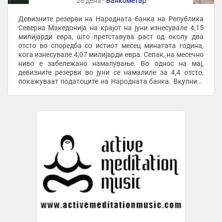
28 дена -
Банкометар
Девизните резерви на Народната банка на Република
Северна Македонија на крајот на јуни изнесувале 4,15
милијарди евра, што претставува раст од околу два
отсто во споредба со истиот месец минатата година,
кога изнесувале 4,07 милијарди евра. Сепак, на месечно
ниво е забележано намалување. Во однос на мај,
девизните резерви во јуни се намалиле за 4,4 отсто,
покажуваат податоците на Народната банка. Вкупните
меѓународни резерви на крајот на ...