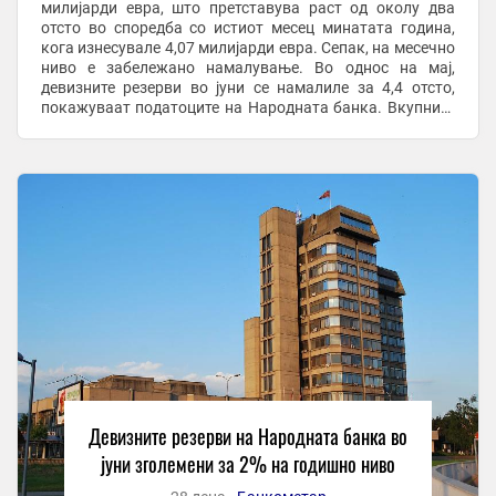
милијарди евра, што претставува раст од околу два
отсто во споредба со истиот месец минатата година,
кога изнесувале 4,07 милијарди евра. Сепак, на месечно
ниво е забележано намалување. Во однос на мај,
девизните резерви во јуни се намалиле за 4,4 отсто,
покажуваат податоците на Народната банка. Вкупните
меѓународни резерви на крајот на јуни ...
Девизните резерви на Народната банка во
јуни зголемени за 2% на годишно ниво