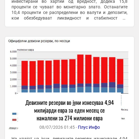
инвестирани во хартии од вредност, додека 15,8
проценти се чуваат во монетарно злато. Останатите
10,4 проценти се распределени во валути и депозити,
кои обезбедуваат ликвидност и стабилност на
девизните средства. Податоците покажуваат ...
Девизните резерви во јуни изнесуваа 4,94
милијарди евра за еден месец се
намалени за 274 милиони евра
08/07/2026 01:45 -
Плус Инфо
На крајот на јуни, девизните резерви изнесувале 4,94