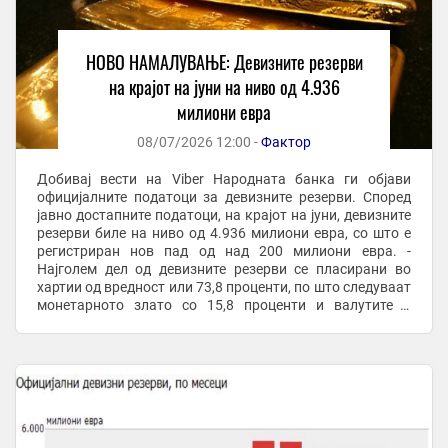
НОВО НАМАЛУВАЊЕ: Девизните резерви
на крајот на јуни на ниво од 4.936
милиони евра
08/07/2026 12:00 -
Фактор
Добивај вести на Viber Народната банка ги објави
официјалните податоци за девизните резерви. Според
јавно достапните податоци, на крајот на јуни, девизните
резерви биле на ниво од 4.936 милиони евра, со што е
регистриран нов пад од над 200 милиони евра. -
Најголем дел од девизните резерви се пласирани во
хартии од вредност или 73,8 проценти, по што следуваат
монетарното злато со 15,8 проценти и валутите и
депозитите со 10,4 проценти - се ...