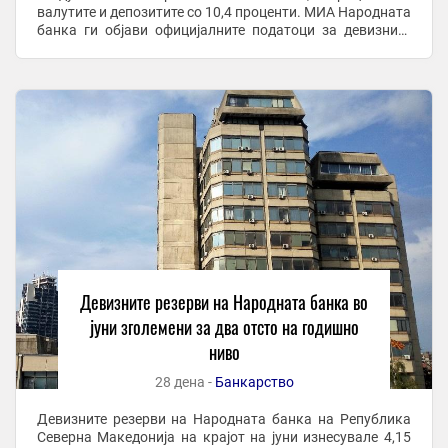
валутите и депозитите со 10,4 проценти. МИА Народната
банка ги објави официјалните податоци за девизните
резерви. Според јавно достапните ...
Девизните резерви на Народната банка во
јуни зголемени за два отсто на годишно
ниво
28 дена -
Банкарство
Девизните резерви на Народната банка на Република
Северна Македонија на крајот на јуни изнесувале 4,15