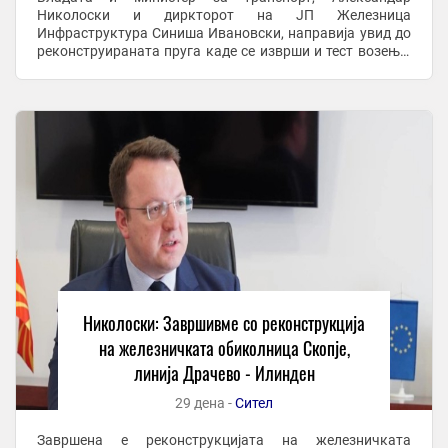
Николоски и диркторот на ЈП Железница
Инфраструктура Синиша Ивановски, направија увид до
реконструираната пруга каде се изврши и тест возење.
По оваа делница ќе се одвива исклучиво товарниот
железнички сообраќај, ...
Николоски: Завршивме со реконструкција
на железничката обиколница Скопје,
линија Драчево - Илинден
29 дена -
Сител
Завршена е реконструкцијата на железничката