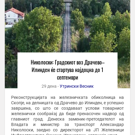
Николоски: Градскиот воз Драчево–
Илинден ќе стартува најдоцна до 1
септември
29 дена -
Утрински Весник
Реконструкцијата на железничката обиколница на
Скопје, на делницата од Драчево до Илинден, е успешно
завршена, со што се создаваат услови товарниот
железнички сообраќај да биде пренасочен надвор од
главниот град. Денеска заменик-претседателот на
Владата и министер за транспорт Александар
Николоски, заедно со директорот на ЈП Железници