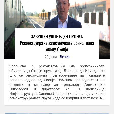
ЗАВРШЕН УШТЕ ЕДЕН ПРОЕКТ:
Реконструирана железничката обиколница
околу Скопје
29 дена -
Вечер
Завршена е реконструкција на железничката
обиколница Скопје, пругата од Драчево до Илинден со
што се овозможува пренасочување на товарните
возови надвор од Скопје. Заменик претседателот на
Владата и министер за транспорт, Александар
Николоски и диркторот на ЈП Железница
Инфраструктура Синиша Ивановски, направија увид до
реконструираната пруга каде се изврши и тест возење.
По оваа делница ќе се одвива исклучиво товарниот
железнички сообраќај, ...