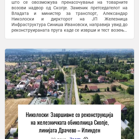
што се овозможува пренасочување на товарните
возови надвор од Скопје. Заменик претседателот на
Владата и министер за транспорт, Александар
Николоски и диркторот на ЈП Железница
Инфраструктура Синиша Ивановски, направија увид до
реконструираната пруга каде се изврши и тест возење.
По оваа делница ќе се одвива исклучиво товарниот
железнички сообраќај, ...
Николоски: Завршивме со реконструкција
на железничката обиколница Скопје,
линијата Драчево – Илинден