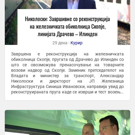
Николоски: Завршивме со реконструкција
на железничката обиколница Скопје,
линијата Драчево – Илинден
29 дена -
Курир
Завршена е реконструкција на железничката
обиколница Скопје, пругата од Драчево до Илинден со
што се овозможува пренасочување на товарните
возови надвор од Скопје. Заменик претседателот на
Владата и министер за транспорт, Александар
Николоски и диркторот на ЈП Железница
Инфраструктура Синиша Ивановски, направија увид до
реконструираната пруга каде се изврши и тест возење.
По оваа делница ќе се одвива исклучиво товарниот
железнички сообраќај, ...