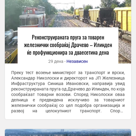
Реконструираната пруга за товарен
железнички сообраќај Драчево – Илинден
ќе профункционира за дваесетина дена
29 дена -
Независен
Преку тест возење министерот за транспорт и врски,
Александар Николоски и директорот на ЈП Железница
Инфраструктура Синиша Ивановски, направија увид
реконструираната пруга од Драчево до Илинден, по која
сообраќаат товарни возови. Според Николоски оваа
делница е предвидена исклучиво за товарниот
железнички сообраќај со цел подобра организација и
развој на целокупниот транспорт. Според
министерството за транспорт и врски завршената ...