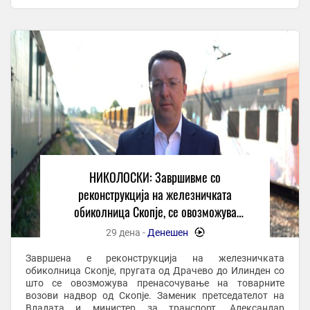
реконструираната пруга каде се изврши и тест возење.
По оваа делница ќе се ...
НИКОЛОСКИ: Завршивме со
реконструкција на железничката
обиколница Скопје, се овозможува
пренасочување на товарните возови
29 дена -
Денешен
-
Завршена е реконструкција на железничката
обиколница Скопје, пругата од Драчево до Илинден со
што се овозможува пренасочување на товарните
возови надвор од Скопје. Заменик претседателот на
Владата и министер за транспорт, Александар