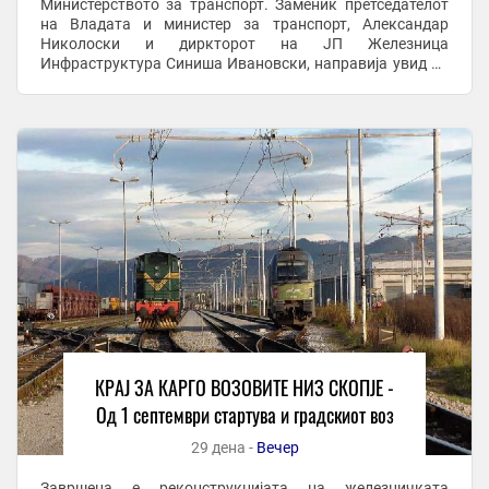
Министерството за транспорт. Заменик претседателот
на Владата и министер за транспорт, Александар
Николоски и диркторот на ЈП Железница
Инфраструктура Синиша Ивановски, направија увид до
реконструираната пруга каде се изврши и тест возење.
По оваа делница ќе се ...
КРАЈ ЗА КАРГО ВОЗОВИТЕ НИЗ СКОПЈЕ -
Од 1 септември стартува и градскиот воз
29 дена -
Вечер
Завршена е реконструкцијата на железничката