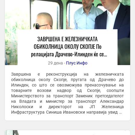
ЗАВРШЕНА Е ЖЕЛЕЗНИЧКАТА
ОБИКОЛНИЦА ОКОЛУ СКОПЈЕ По
релацијата Драчево-Илинден ќе се
пренасочуваат товарните возови
29 дена -
Плус Инфо
Завршена е реконструкција на железничката
обиколница околу Скопје, пругата од Драчево до
Илинден, со што се овозможува пренасочување на
товарните возови надвор од Скопје, соопшти
Министерството за транспорт Заменик претседателот
на Владата и министер за транспорт Александар
Николоски и директорот на ЈП Железница
Инфраструктура Синиша Ивановски направија увид до
реконструираната пруга, каде се изврши и тест-возење.
– По оваа делница ќе се ...