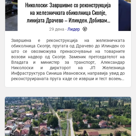
Николоски: Завршивме со реконструкција
на железничката обиколница Скопје,
линијата Драчево – Илинден. Добиваме
побрз карго превоз на Коридор 10 и
29 дена -
Лидер
-
заштита на животната средина
Завршена е реконструкција на железничката
обиколница Скопје, пругата од Драчево до Илинден со
што се овозможува пренасочување на товарните
возови надвор од Скопје. Заменик претседателот на
Владата и министер за транспорт, Александар
Николоски и диркторот на ЈП Железница
Инфраструктура Синиша Ивановски, направија увид до
реконструираната пруга каде се изврши и тест возење.
По оваа делница ќе се одвива исклучиво товарниот
железнички сообраќај, ...