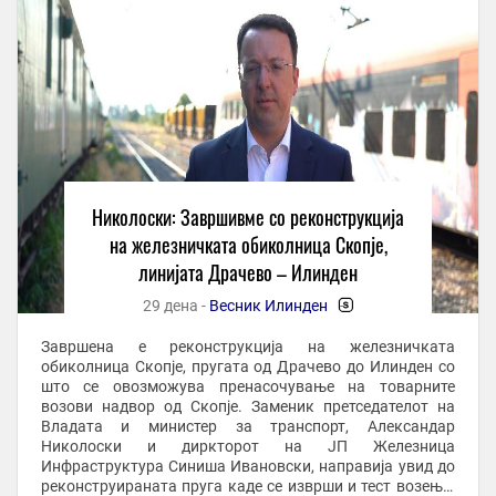
Николоски: Завршивме со реконструкција
на железничката обиколница Скопје,
линијата Драчево – Илинден
29 дена -
Весник Илинден
-
Завршена е реконструкција на железничката
обиколница Скопје, пругата од Драчево до Илинден со
што се овозможува пренасочување на товарните
возови надвор од Скопје. Заменик претседателот на
Владата и министер за транспорт, Александар
Николоски и диркторот на ЈП Железница
Инфраструктура Синиша Ивановски, направија увид до
реконструираната пруга каде се изврши и тест возење.