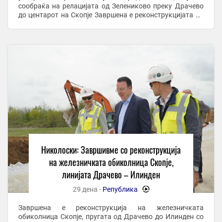
сообраќа на релацијата од Зелениково преку Драчево
до центарот на Скопје Завршена е реконструкцијата на
железничката обиколница околу Скопје ...
Николоски: Завршивме со реконструкција
на железничката обиколница Скопје,
линијата Драчево – Илинден
29 дена -
Република
-
Завршена е реконструкција на железничката
обиколница Скопје, пругата од Драчево до Илинден со