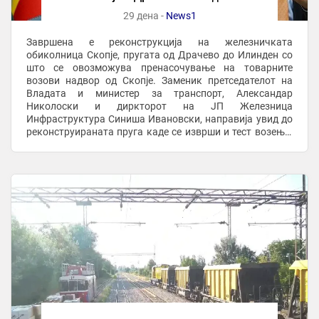
29 дена -
News1
Завршена е реконструкција на железничката
обиколница Скопје, пругата од Драчево до Илинден со
што се овозможува пренасочување на товарните
возови надвор од Скопје. Заменик претседателот на
Владата и министер за транспорт, Александар
Николоски и диркторот на ЈП Железница
Инфраструктура Синиша Ивановски, направија увид до
реконструираната пруга каде се изврши и тест возење.
По оваа делница ќе се одвива исклучиво товарниот
железнички сообраќај, ...