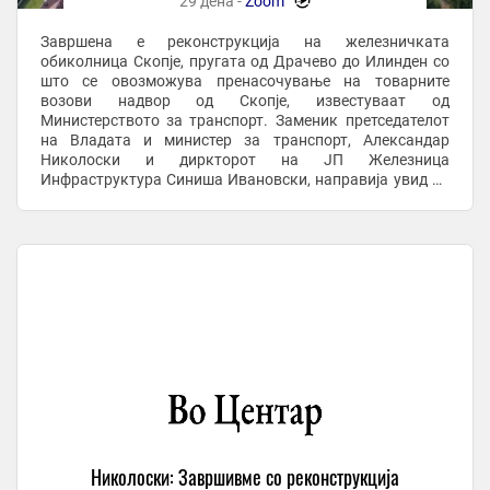
29 дена -
Zoom
-
Завршена е реконструкција на железничката
обиколница Скопје, пругата од Драчево до Илинден со
што се овозможува пренасочување на товарните
возови надвор од Скопје, известуваат од
Министерството за транспорт. Заменик претседателот
на Владата и министер за транспорт, Александар
Николоски и диркторот на ЈП Железница
Инфраструктура Синиша Ивановски, направија увид до
реконструираната пруга каде се изврши и тест возење.
По оваа делница ќе се ...
Николоски: Завршивме со реконструкција