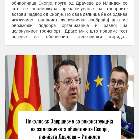
обиколница Скопје, пруга од Драчево до Илинден со
што се овозможува пренасочување на товарните
возови надвор од Скопје. По оваа делница ќе се одвива
исклучиво товарниот железнички сообраќај што ќе
овозможи подобра организација и развој на
целокупниот транспорт. -Драго ми е што правиме тест
возење на обновениот железнички коридор,
практичната обиколница на Грaдот Скопје, линијата
меѓу Дрaчево и ...
Николоски: Завршивме со реконструкција
на железничката обиколница Скопје,
линијата Драчево – Илинден