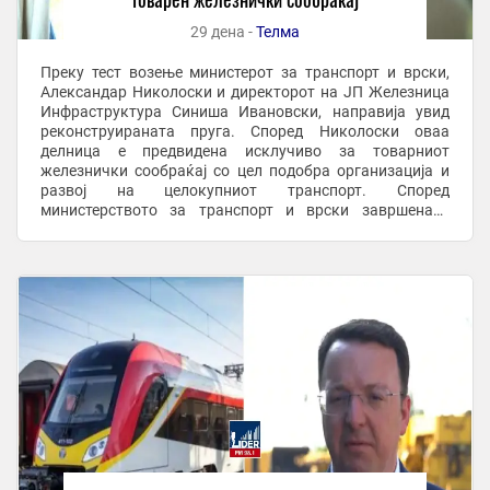
29 дена -
Телма
Преку тест возење министерот за транспорт и врски,
Александар Николоски и директорот на ЈП Железница
Инфраструктура Синиша Ивановски, направија увид
реконструираната пруга. Според Николоски оваа
делница е предвидена исклучиво за товарниот
железнички сообраќај со цел подобра организација и
развој на целокупниот транспорт. Според
министерството за транспорт и врски завршената
реконструкцијата на железничката обиколница Скопје,
пругата од ...