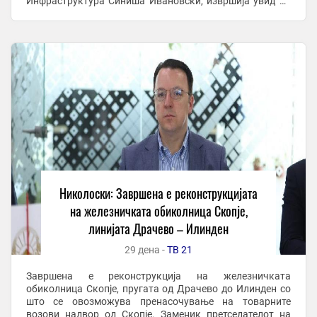
Инфраструктура Синиша Ивановски, извршија увид на
реконструираната пруга, каде што беше реализирано и
...
Николоски: Завршена е реконструкцијата
на железничката обиколница Скопје,
линијата Драчево – Илинден
29 дена -
ТВ 21
Завршена е реконструкција на железничката
обиколница Скопје, пругата од Драчево до Илинден со
што се овозможува пренасочување на товарните
возови надвор од Скопје. Заменик претседателот на