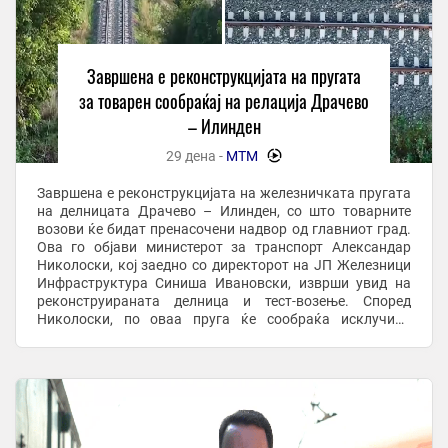
Завршена е реконструкцијата на пругата
за товарен сообраќај на релација Драчево
– Илинден
29 дена -
МТМ
-
Завршена е реконструкцијата на железничката пругата
на делницата Драчево – Илинден, со што товарните
возови ќе бидат пренасочени надвор од главниот град.
Ова го објави министерот за транспорт Александар
Николоски, кој заедно со директорот на ЈП Железници
Инфраструктура Синиша Ивановски, изврши увид на
реконструираната делница и тест-возење. Според
Николоски, по оваа пруга ќе сообраќа исклучиво
товарен железнички сообраќај, што ќе придонесе за ...