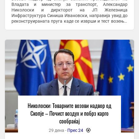
Владата и министер за транспорт, Александар
Николоски и диркторот на ЈП Железница
Инфраструктура Синиша Ивановски, направија увид до
реконструираната пруга каде се изврши и тест возење.
По оваа делница ќе се одвива исклучиво товарниот
железнички сообраќај, ...
Николоски: Товарните возови надвор од
Скопје – Почист воздух и побрз карго
сообраќај
29 дена -
Прес 24
-