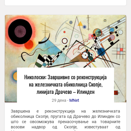
По оваа делница ќе се одвива исклучиво товарниот
железнички сообраќај, ...
Николоски: Завршивме со реконструкција
на железничката обиколница Скопје,
линијата Драчево – Илинден
29 дена -
MNet
Завршена е реконструкција на железничката
обиколница Скопје, пругата од Драчево до Илинден со
што се овозможува пренасочување на товарните
возови надвор од Скопје, известуваат од