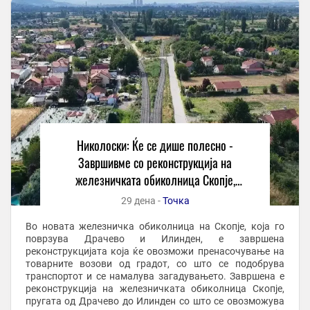
Николоски: Ќе се дише полесно -
Завршивме со реконструкција на
железничката обиколница Скопје,
линијата Драчево – Илинден
29 дена -
Точка
Во новата железничка обиколница на Скопје, која го
поврзува Драчево и Илинден, е завршена
реконструкцијата која ќе овозможи пренасочување на
товарните возови од градот, со што се подобрува
транспортот и се намалува загадувањето. Завршена е
реконструкција на железничката обиколница Скопје,
пругата од Драчево до Илинден со што се овозможува