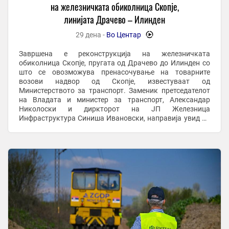
на железничката обиколница Скопје,
линијата Драчево – Илинден
29 дена -
Во Центар
-
Завршена е реконструкција на железничката
обиколница Скопје, пругата од Драчево до Илинден со
што се овозможува пренасочување на товарните
возови надвор од Скопје, известуваат од
Министерството за транспорт. Заменик претседателот
на Владата и министер за транспорт, Александар
Николоски и диркторот на ЈП Железница
Инфраструктура Синиша Ивановски, направија увид до
реконструираната пруга каде се изврши и тест возење.
По оваа делница ќе се ...