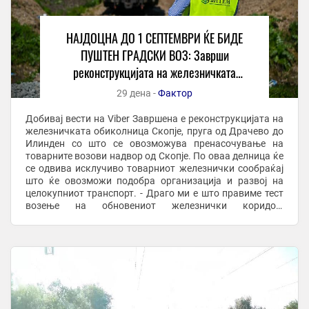
НАЈДОЦНА ДО 1 СЕПТЕМВРИ ЌЕ БИДЕ
ПУШТЕН ГРАДСКИ ВОЗ: Заврши
реконструкцијата на железничката
обиколница Скопје, пруга од Драчево до
29 дена -
Фактор
Илинден
Добивај вести на Viber Завршена е реконструкцијата на
железничката обиколница Скопје, пруга од Драчево до
Илинден со што се овозможува пренасочување на
товарните возови надвор од Скопје. По оваа делница ќе
се одвива исклучиво товарниот железнички сообраќај
што ќе овозможи подобра организација и развој на
целокупниот транспорт. - Драго ми е што правиме тест
возење на обновениот железнички коридор,
практичната обиколница на Грaдот Скопје, ...