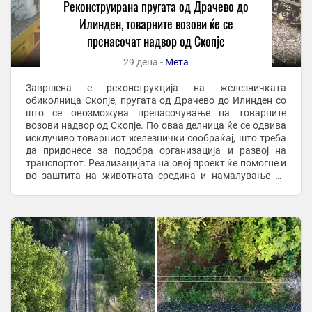
Реконструирана пругата од Драчево до
Илинден, товарните возови ќе се
пренасочат надвор од Скопје
29 дена -
Мета
Завршена е реконструкција на железничката
обиколница Скопје, пругата од Драчево до Илинден со
што се овозможува пренасочување на товарните
возови надвор од Скопје. По оваа делница ќе се одвива
исклучиво товарниот железнички сообраќај, што треба
да придонесе за подобра организација и развој на
транспортот. Реализацијата на овој проект ќе помогне и
во заштита на животната средина и намалување на
загадувањето во Скопје имајќи предвид дека ...