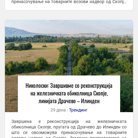
пренасочување на товарните возови надвор од Скопје,
известуваат од Министерството за транспорт. Заменик
...
Николоски: Завршивме со реконструкција
на железничката обиколница Скопје,
линијата Драчево – Илинден
29 дена -
Трендинг
Завршена е реконструкција на железничката
обиколница Скопје, пругата од Драчево до Илинден со
што се овозможува пренасочување на товарните