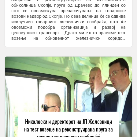
обиколница Скопје, пруга од Драчево до Илинден со
што се овозможува пренасочување на товарните
возови надвор од Скопје. По оваа делница ќе се одвива
исклучиво товарниот железнички сообраќај што ќе
овозможи подобра организација и развој на
целокупниот транспорт. - Драго ми е што правиме тест
возење на обновениот железнички коридор,
практичната обиколница на Грaдот Скопје, линијата
меѓу Дрaчево и ...
Николоски и директорoт на ЈП Железници
на тест возење на реконструирана пруга за
товарен железнички сообраќај