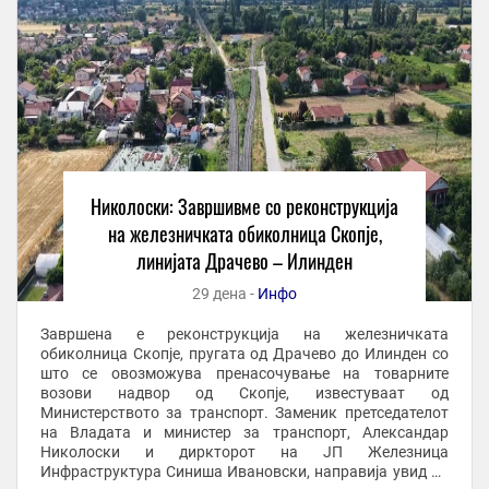
Николоски: Завршивме со реконструкција
на железничката обиколница Скопје,
линијата Драчево – Илинден
29 дена -
Инфо
Завршена е реконструкција на железничката
обиколница Скопје, пругата од Драчево до Илинден со
што се овозможува пренасочување на товарните
возови надвор од Скопје, известуваат од
Министерството за транспорт. Заменик претседателот
на Владата и министер за транспорт, Александар
Николоски и диркторот на ЈП Железница
Инфраструктура Синиша Ивановски, направија увид до