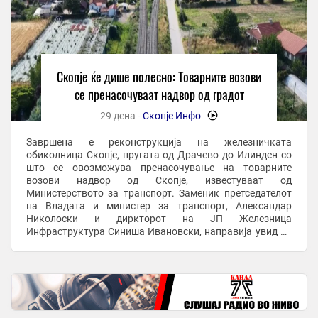
Скопје ќе дише полесно: Товарните возови
се пренасочуваат надвор од градот
29 дена -
Скопје Инфо
-
Завршена е реконструкција на железничката
обиколница Скопје, пругата од Драчево до Илинден со
што се овозможува пренасочување на товарните
возови надвор од Скопје, известуваат од
Министерството за транспорт. Заменик претседателот
на Владата и министер за транспорт, Александар
Николоски и диркторот на ЈП Железница
Инфраструктура Синиша Ивановски, направија увид до
реконструираната пруга каде се изврши и тест возење.
По оваа делница ќе се ...