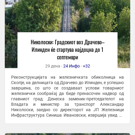
Николоски: Градскиот воз Драчево–
Илинден ќе стартува најдоцна до 1
септември
29 дена -
24 Инфо
-
+32
Реконструкцијата на железничката обиколница на
Скопје, на делницата од Драчево до Илинден, е успешно
завршена, со што се создаваат услови товарниот
железнички сообраќај да биде пренасочен надвор од
главниот град. Денеска заменик-претседателот на
Владата и министер за транспорт Александар
Николоски, заедно со директорот на ЈП Железници
Инфраструктура Синиша Ивановски, извршија увид на
реконструираната пруга, каде што беше реализирано и
...