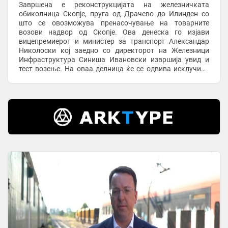
Завршена е реконструкцијата на железничката
обиколница Скопје, пруга од Драчево до Илинден со
што се овозможува пренасочување на товарните
возови надвор од Скопје. Ова денеска го изјави
вицепремиерот и министер за транспорт Александар
Николоски кој заедно со директорот на Железници
Инфраструктура Синиша Ивановски извршија увид и
тест возење. На оваа делница ќе се одвива исклучиво
товарниот железнички сообраќај што ќе овозможи
подобра ...