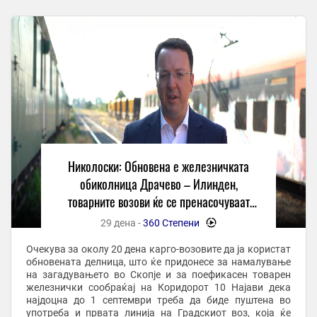
Николоски: Обновена е железничката
обиколница Драчево – Илинден,
товарните возови ќе се пренасочуваат
надвор од Скопје
29 дена -
360 Степени
-
Очекува за околу 20 дена карго-возовите да ја користат
обновената делница, што ќе придонесе за намалување
на загадувањето во Скопје и за поефикасен товарен
железнички сообраќај на Коридорот 10 Најави дека
најдоцна до 1 септември треба да биде пуштена во
употреба и првата линија на Градскиот воз, која ќе