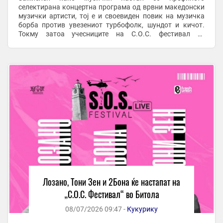
селектирана концертна програма од врвни македонски
музички артисти, тој е и своевиден повик на музичка
борба против увезениот турбофолк, шундот и кичот.
Токму затоа учесниците на С.О.С. фестивал се
жанровски различни, но врвни македонски музички
ѕвезди ...
Лозано, Тони Зен и 2Бона ќе настапат на
„С.О.С. Фестивал“ во Битола
08/07/2026 09:47 -
Кукурику