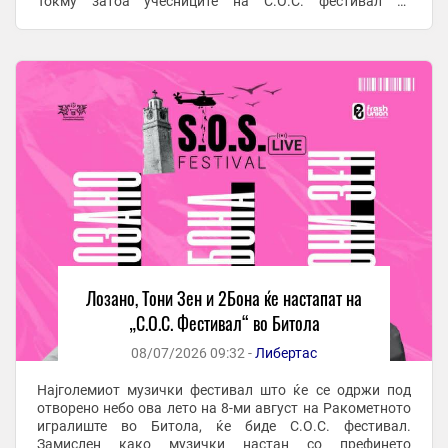
Токму затоа учесниците на С.О.С. фестивал се
жанровски различни, но врвни македонски музички
ѕвезди кои ...
Лозано, Тони Зен и 2Бона ќе настапат на
„С.О.С. Фестивал“ во Битола
08/07/2026 09:32 -
Либертас
Најголемиот музички фестивал што ќе се одржи под
отворено небо ова лето на 8-ми август на Ракометното
игралиште во Битола, ќе биде С.О.С. фестивал.
Замислен како музички настан со префинето