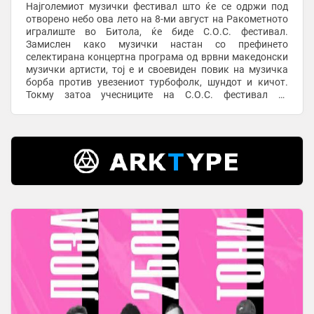
Најголемиот музички фестивал што ќе се одржи под
отворено небо ова лето на 8-ми август на Ракометното
игралиште во Битола, ќе биде С.О.С. фестивал.
Замислен како музички настан со префинето
селектирана концертна програма од врвни македонски
музички артисти, тој е и своевиден повик на музичка
борба против увезениот турбофолк, шундот и кичот.
Токму затоа учесниците на С.О.С. фестивал се
жанровски различни, но врвни македонски музички
ѕвезди кои ...