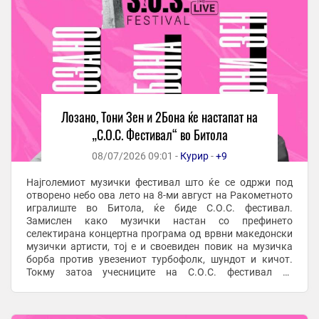
Лозано, Тони Зен и 2Бона ќе настапат на
„С.О.С. Фестивал“ во Битола
08/07/2026 09:01 -
Курир
-
+9
Најголемиот музички фестивал што ќе се одржи под
отворено небо ова лето на 8-ми август на Ракометното
игралиште во Битола, ќе биде С.О.С. фестивал.
Замислен како музички настан со префинето
селектирана концертна програма од врвни македонски
музички артисти, тој е и своевиден повик на музичка
борба против увезениот турбофолк, шундот и кичот.
Токму затоа учесниците на С.О.С. фестивал се
жанровски различни, но врвни македонски музички
ѕвезди кои ...