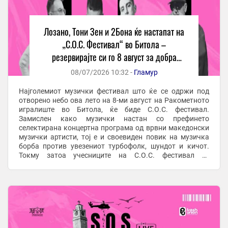
Лозано, Тони Зен и 2Бона ќе настапат на
„С.О.С. Фестивал“ во Битола –
резервирајте си го 8 август за добра
забава
08/07/2026 10:32 -
Гламур
Најголемиот музички фестивал што ќе се одржи под
отворено небо ова лето на 8-ми август на Ракометното
игралиште во Битола, ќе биде С.О.С. фестивал.
Замислен како музички настан со префинето
селектирана концертна програма од врвни македонски
музички артисти, тој е и своевиден повик на музичка
борба против увезениот турбофолк, шундот и кичот.
Токму затоа учесниците на С.О.С. фестивал се
жанровски различни, но врвни македонски музички
ѕвезди кои ...