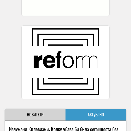
НОВИТЕТИ
АКТУЕЛНО
Издумани Крлевизми: Колку убава би била сегашноста без