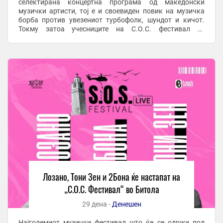
селектирана концертна програма од македонски
музички артисти, тој е и своевиден повик на музичка
борба против увезениот турбофолк, шундот и кичот.
Токму затоа учесниците на С.О.С. фестивал се
жанровски различни, нo македонски музички ѕвезди на
домашната ...
Лозано, Тони Зен и 2Бона ќе настапат на
„С.О.С. Фестивал“ во Битола
29 дена -
Денешен
Најголемиот музички фестивал што ќе се одржи под