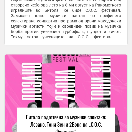
отворено небо ова лето на 8-ми август на Ракометното
игралиште во Битола, ќе биде С.О.С. фестивал.
Замислен како музички настан со префинето
селектирана концертна програма од врвни македонски
музички артисти, тој е и своевиден повик на музичка
борба против увезениот турбофолк, шундот и кичот.
Токму затоа учесниците на С.О.С. фестивал се
жанровски различни, но врвни македонски музички
ѕвезди кои ...
Битола подготвена за музички спектакл:
Лозано, Тони Зен и 2Бона на „С.О.С.
Фестивал“