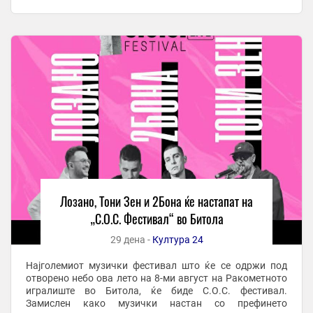
жанровски различни, но врвни македонски музички
ѕвезди кои ...
Лозано, Тони Зен и 2Бона ќе настапат на
„С.О.С. Фестивал“ во Битола
29 дена -
Култура 24
Најголемиот музички фестивал што ќе се одржи под
отворено небо ова лето на 8-ми август на Ракометното
игралиште во Битола, ќе биде С.О.С. фестивал.
Замислен како музички настан со префинето