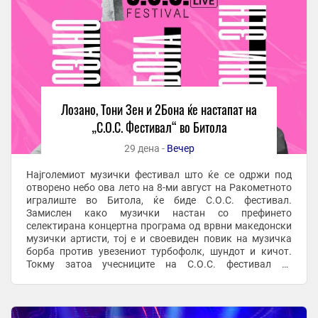
Лозано, Тони Зен и 2Бона ќе настапат на
„С.О.С. Фестивал“ во Битола
29 дена -
Вечер
Најголемиот музички фестивал што ќе се одржи под
отворено небо ова лето на 8-ми август на Ракометното
игралиште во Битола, ќе биде С.О.С. фестивал.
Замислен како музички настан со префинето
селектирана концертна програма од врвни македонски
музички артисти, тој е и своевиден повик на музичка
борба против увезениот турбофолк, шундот и кичот.
Токму затоа учесниците на С.О.С. фестивал се
жанровски различни, но врвни македонски музички
ѕвезди ...