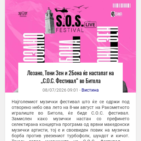
Лозано, Тони Зен и 2Бона ќе настапат на
„С.О.С. Фестивал“ во Битола
08/07/2026 09:01 -
Вистина
Најголемиот музички фестивал што ќе се одржи под
отворено небо ова лето на 8-ми август на Ракометното
игралиште во Битола, ќе биде С.О.С. фестивал.
Замислен како музички настан со префинето
селектирана концертна програма од врвни македонски
музички артисти, тој е и своевиден повик на музичка
борба против увезениот турбофолк, шундот и кичот.