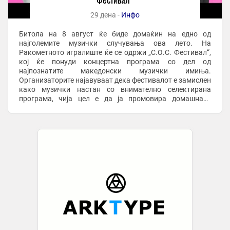
29 дена -
Инфо
Битола на 8 август ќе биде домаќин на едно од
најголемите музички случувања ова лето. На
Ракометното игралиште ќе се одржи „С.О.С. Фестивал“,
кој ќе понуди концертна програма со дел од
најпознатите македонски музички имиња.
Организаторите најавуваат дека фестивалот е замислен
како музички настан со внимателно селектирана
програма, чија цел е да ја промовира домашната
музичка сцена и квалитетната авторска музика.
Воедно, фестивалот ...