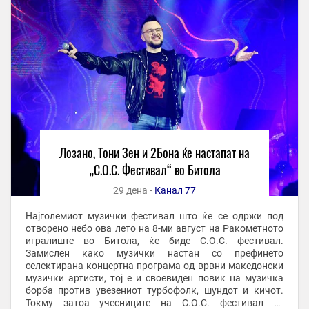
Лозано, Тони Зен и 2Бона ќе настапат на
„С.О.С. Фестивал“ во Битола
29 дена -
Канал 77
Најголемиот музички фестивал што ќе се одржи под
отворено небо ова лето на 8-ми август на Ракометното
игралиште во Битола, ќе биде С.О.С. фестивал.
Замислен како музички настан со префинето
селектирана концертна програма од врвни македонски
музички артисти, тој е и своевиден повик на музичка
борба против увезениот турбофолк, шундот и кичот.
Токму затоа учесниците на С.О.С. фестивал се