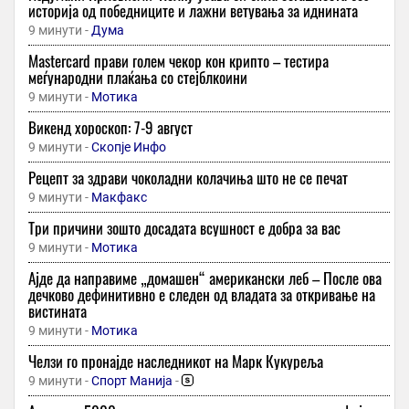
историја од победниците и лажни ветувања за иднината
9 минути -
Дума
Mastercard прави голем чекор кон крипто – тестира
меѓународни плаќања со стејблкоини
9 минути -
Мотика
Викенд хороскоп: 7-9 август
9 минути -
Скопје Инфо
Рецепт за здрави чоколадни колачиња што не се печат
9 минути -
Макфакс
Три причини зошто досадата всушност е добра за вас
9 минути -
Мотика
Ајде да направиме „домашен“ американски леб – После ова
дечково дефинитивно е следен од владата за откривање на
вистината
9 минути -
Мотика
Челзи го пронајде наследникот на Марк Кукуреља
9 минути -
Спорт Манија
-