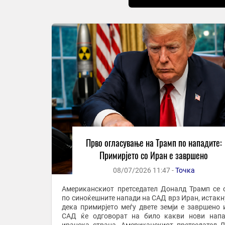
Прво огласување на Трамп по нападите:
Примирјето со Иран е завршено
08/07/2026 11:47 -
Точка
Американскиот претседател Доналд Трамп се 
по синоќешните напади на САД врз Иран, истакн
дека примирјето меѓу двете земји е завршено 
САД ќе одговорат на било какви нови нап