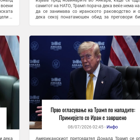
Доналд
изјава пред новинарите во Анкара, каде се од
 воени
самитот на НАТО, Трамп порача дека веќе нема н
нската
да се занимава со иранското раководство и 
цели и
дека секој понатамошен обид за преговори б
„губење време“. Новата ескалација доаѓа само не
...
Прво огласување на Трамп по нападите:
Примирјето со Иран е завршено
08/07/2026 02:45 -
Инфо
и дека
Американскиот претседател Доналд Трамп се о