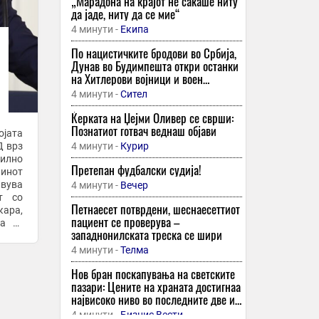
„Марадона на крајот не сакаше ниту
да јаде, ниту да се мие“
4 минути -
Екипа
По нацистичките бродови во Србија,
Дунав во Будимпешта откри останки
на Хитлерови војници и воен
мотоцикл
4 минути -
Сител
Ќерката на Џејми Оливер се сврши:
Познатиот готвач веднаш објави
ојата
Д врз
4 минути -
Курир
силно
Претепан фудбалски судија!
кинот
авува
4 минути -
Вечер
от со
Петнаесет потврдени, шеснаесеттиот
кара,
пациент се проверува –
а ги
западнонилската треска се шири
4 минути -
Телма
Нов бран поскапувања на светските
пазари: Цените на храната достигнаа
највисоко ниво во последните две и
пол години
4 минути -
Бизнис Вести