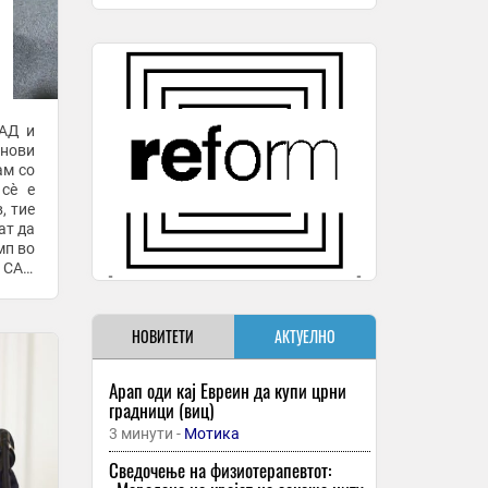
САД и
 нови
ам со
 сè е
, тие
ат да
мп во
. САД
НОВИТЕТИ
АКТУЕЛНО
Арап оди кај Евреин да купи црни
градници (виц)
3 минути -
Мотика
Сведочење на физиотерапевтот: