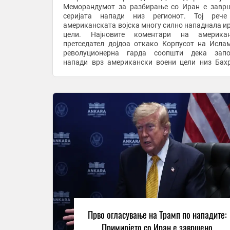
Меморандумот за разбирање со Иран е завр
серијата напади низ регионот. Тој рече
американската војска многу силно нападнала и
цели. Најновите коментари на американ
претседател дојдоа откако Корпусот на Исла
револуционерна гарда соопшти дека запо
напади врз американски воени цели низ Бах
Кувајт како одговор на американските напа
Иран, пишува CNN . ...
Прво огласување на Трамп по нападите:
Примирјето со Иран е завршено