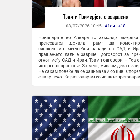
Трамп: Примирјето е завршено
08/07/2026 10:45 -
А1он
-
+18
Новинарите во Анкара го замолија америка
претседател Доналд Трамп да коменти
синоќешните меѓусебни напади на САД и Ир
прашањето дали е завршен договорот за пре
огнот меѓу САД и Иран, Трамп одговори: – Тоа е
интересно прашање. За мене, мислам дека е зав
Не сакам повеќе да се занимавам со нив. Според
е завршено. Ќе разговарам со нашите преговарач
сакаат да преговараат. Според мене, е само губењ