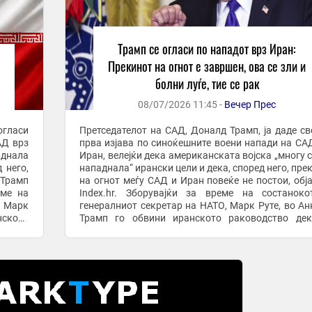
Трамп се огласи по нападот врз Иран:
Прекинот на огнот е завршен, ова се зли и
болни луѓе, тие се рак
08/07/2026 11:45 -
Вечер Прес
огласи
Претседателот на САД, Доналд Трамп, ја даде св
АД врз
прва изјава по синоќешните воени напади на СА
аднала
Иран, велејќи дека американската војска „многу 
 него,
нападнала“ ирански цели и дека, според него, пре
 Трамп
на огнот меѓу САД и Иран повеќе не постои, обј
еме на
Index.hr. Зборувајќи за време на состанок
, Марк
генералниот секретар на НАТО, Марк Руте, во Ан
ското
Трамп го обвини иранското раководство дек
ј ...
продолжува нападите и покрај ...