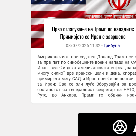
Прво огласување на Трамп по нападите:
Примирјето со Иран е завршено
08/07/2026 11:32 -
Трибуна
Американскиот претседател Доналд Трамп се 
за прв пат по синоќешните воени напади на С
Иран, велејќи дека американската војска „нап
многу силно“ врз ирански цели и дека, според
примирјето меѓу САД и Иран повеќе не постои.
за Иран: Ова се зли луѓе Зборувајќи за вр
состанокот со генералниот секретар на НАТО
Руте, во Анкара, Трамп го обвини иран
раководство дека ги продолжува нападите и покра