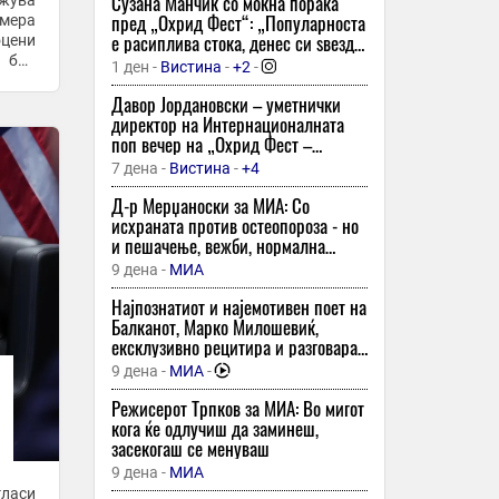
моменти со нив, вели тој
Сузана Манчиќ со моќна порака
ржува
22:30
пред „Охрид Фест“: „Популарноста
амера
е расиплива стока, денес си ѕвезда,
оцени
18 минути -
Телма
-
утре те нема никаде“!
и бил
1 ден -
Вистина
-
+2
-
Неверојатниот аџилак на харолд
колку
фрај – понеделник, 10 август 2026-
Давор Јордановски – уметнички
00:15
директор на Интернационалната
поп вечер на „Охрид Фест –
18 минути -
Телма
-
Охридски трубадури“: „Не ги
7 дена -
Вистина
-
+4
Ја нападнал партнерката, а потоа со
копираме светските трендови –
тврди предмети и го оштетил
сакаме ние да бидеме
Д-р Мерџаноски за МИА: Со
возилото
инспирација“
исхраната против остеопороза - но
и пешачење, вежби, нормална
18 минути -
Скопје1
тежина и без цигари и алкохол
9 дена -
МИА
Поп-иконите ги здружија силите —
Мадона и Кајли Миног ја објавија
Најпознатиот и најемотивен поет на
првата заедничка песна во кариерата
Балканот, Марко Милошевиќ,
ексклузивно рецитира и разговара
18 минути -
Слободен Печат
-
за МИА: „Подигнете го ракавот - ако
9 дена -
МИА
-
Бугарија ја задржа лидерската
сте се наежиле од стиховите, добро
позиција во ЕУ по растот на услугите
е!“
Режисерот Трпков за МИА: Во мигот
кога ќе одлучиш да заминеш,
18 минути -
Трибуна
засекогаш се менуваш
Хуманитарниот фестивал „Расплет“
9 дена -
МИА
викендов се враќа со своето второ
гласи