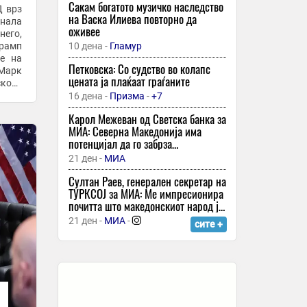
издание во Кочани
Сакам богатото музичко наследство
Д врз
на Васка Илиева повторно да
19 минути -
Слободен Печат
-
днала
оживее
него,
Куманово: Поднесени 160 барања за
Трамп
10 дена -
Гламур
обесштетување по невремето
ме на
Петковска: Со судство во колапс
19 минути -
Курир
 Марк
цената ја плаќаат граѓаните
кото
Голема промена во Gmail: Се укинува
 ...
16 дена -
Призма
-
+7
една од најпопуларните опции
Карол Межеван од Светска банка за
19 минути -
Независен
МИА: Северна Македонија има
Најдени тројца авганистански
потенцијал да го забрза
мигранти кај Гевглеија, едниот имал
економскиот раст, потребни се
21 ден -
МИА
прострелна рана од огнено оружје
структурни реформи
Султан Раев, генерален секретар на
19 минути -
24 Инфо
ТУРКСОЈ за МИА: Ме импресионира
Големата трка за вештачка
почитта што македонскиот народ ја
интелигенција: Кој веќе заработува
покажува кон својата историја
21 ден -
МИА
-
сите +
милијарди, а кој сè уште троши
огромни суми?
19 минути -
Инфо
Тетовец ја избркал сопругата од дома
со трите малолетни деца, а потоа
физички ја нападнал
19 минути -
Макфакс
-
+1