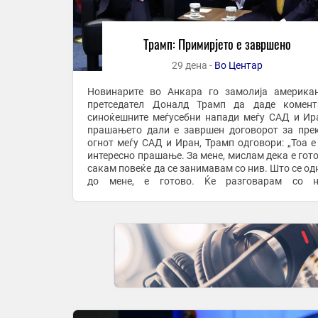
Трамп: Примирјето е завршено
29 дена -
Во Центар
Новинарите во Анкара го замолија америка
претседател Доналд Трамп да даде комент
синоќешните меѓусебни напади меѓу САД и Ир
прашањето дали е завршен договорот за пре
огнот меѓу САД и Иран, Трамп одговори: „Тоа е
интересно прашање. За мене, мислам дека е гото
сакам повеќе да се занимавам со нив. Што се од
до мене, е готово. Ќе разговарам со н
преговарачи, тие сакаат да преговараат. 
однесува ...