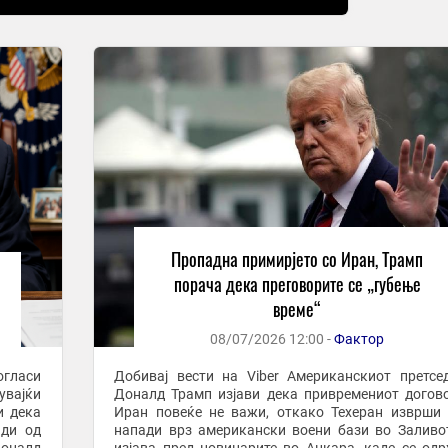
Пропадна примирјето со Иран, Трамп
порача дека преговорите се „губење
време“
08/07/2026 12:00 -
Фактор
огласи
Добивај вести на Viber Американскиот претседател
увајќи
Доналд Трамп изјави дека привремениот догов
и дека
Иран повеќе не важи, откако Техеран изврши
ади од
напади врз американски воени бази во Заливо