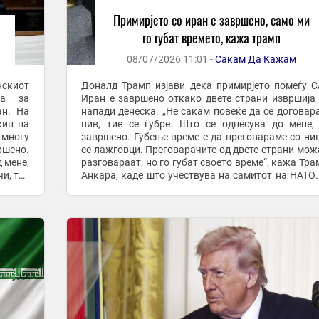
Примирјето со иран е завршено, само ми
го губат времето, кажа трамп
08/07/2026 11:01 -
Сакам Да Кажам
нскиот
Доналд Трамп изјави дека примирјето помеѓу 
ра за
Иран е завршено откако двете страни извршија
ан. На
напади денеска. „Не сакам повеќе да се договар
кин на
нив, тие се ѓубре. Што се однесува до мене,
 многу
завршено. Губење време е да преговараме со нив
ршено.
се лажговци. Преговарачите од двете страни мож
 мене,
разговараат, но го губат своето време“, кажа Тра
и, тие
Анкара, каде што учествува на самитот на НАТО
е ...
кажаа дека извршија напади врз повеќе ...