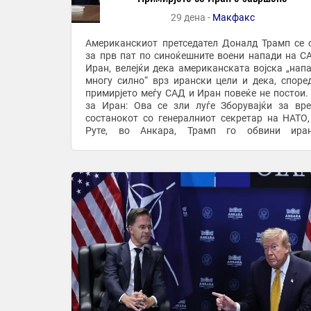
29 дена -
Макфакс
Американскиот претседател Доналд Трамп се 
за прв пат по синоќешните воени напади на С
Иран, велејќи дека американската војска „нап
многу силно“ врз ирански цели и дека, според
примирјето меѓу САД и Иран повеќе не постои. Трам
за Иран: Ова се зли луѓе Зборувајќи за вр
состанокот со генералниот секретар на НАТО
Руте, во Анкара, Трамп го обвини иран
раководство дека ги продолжува нападите и покра