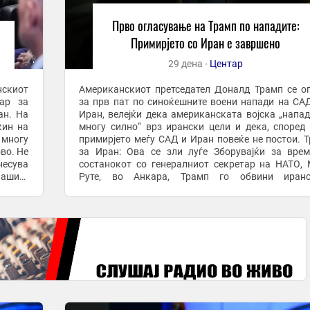
Прво огласување на Трамп по нападите:
Примирјето со Иран е завршено
29 дена -
Центар
нскиот
Американскиот претседател Доналд Трамп се о
ар за
за прв пат по синоќешните воени напади на СА
ан. На
Иран, велејќи дека американската војска „напа
кин на
многу силно“ врз ирански цели и дека, според 
 многу
примирјето меѓу САД и Иран повеќе не постои. 
во. Не
за Иран: Ова се зли луѓе Зборувајќи за вре
несува
состанокот со генералниот секретар на НАТО,
ашите
Руте, во Анкара, Трамп го обвини иранс
Што се
раководство дека ги продолжува нападите и покрај