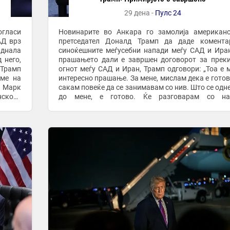
29 дена -
Пулс 24
огласи
Новинарите во Анкара го замолија американ
АД врз
претседател Доналд Трамп да даде комента
аднала
синоќешните меѓусебни напади меѓу САД и Ира
 него,
прашањето дали е завршен договорот за прек
п
огнот меѓу САД и Иран, Трамп одговори: „Тоа е 
еме на
интересно прашање. За мене, мислам дека е готов
, Марк
сакам повеќе да се занимавам со нив. Што се одн
ското
до мене, е готово. Ќе разговарам со на
ј ...
преговарачи, тие сакаат да преговараат. Што се ..