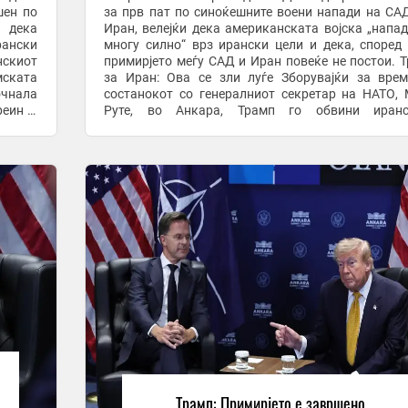
шен по
за прв пат по синоќешните воени напади на СА
 дека
Иран, велејќи дека американската војска „напа
рански
многу силно“ врз ирански цели и дека, според 
скиот
примирјето меѓу САД и Иран повеќе не постои. 
мската
за Иран: Ова се зли луѓе Зборувајќи за вре
чнала
состанокот со генералниот секретар на НАТО,
реин и
Руте, во Анкара, Трамп го обвини иранс
ди врз
раководство дека ги продолжува нападите и покрај
Трамп: Примирјето е завршено