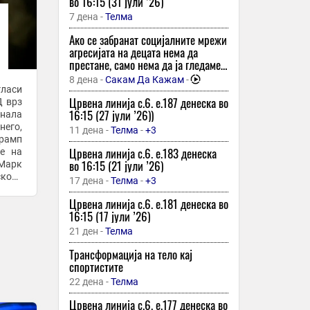
во 16:15 (31 јули ’26)
ПОСЛЕДНА СТАНИЦА -недела, 09
7 дена -
Телма
август 2026- 00:15
Ако се забранат социјалните мрежи
33 минути -
Телма
-
агресијата на децата нема да
СУДЕЊЕТО НА АКСИС СЕЛИ – сабота,
престане, само нема да ја гледаме
08 август 2026 – 22:30
– подкаст со психологот емилија
8 дена -
Сакам Да Кажам
-
бошкова
гласи
33 минути -
Телма
-
+1
-
Црвена линија с.6. e.187 денеска во
Д врз
Елена Петреска од Белгија се огласи
16:15 (27 јули ’26))
днала
по повод 46. роденден: „Благодарна
него,
11 дена -
Телма
-
+3
сум за сè што Бог ми испрати на
Трамп
патот“
Црвена линија с.6. e.183 денеска
ме на
33 минути -
Еспресо
во 16:15 (21 јули ’26)
 Марк
ФБИ спречиле терористички напад
кото
17 дена -
Телма
-
+3
врз Меси на СП
 ...
Црвена линија с.6. e.181 денеска во
33 минути -
Pressing TV
16:15 (17 јули ’26)
10-годишно девојче подолг период
21 ден -
Телма
било психички и физички
малтретирана од својот татко
Трансформација на тело кај
спортистите
34 минути -
Скопје1
-
+1
22 дена -
Телма
Десетици нацистички бродови
испливуваат на површина во
Црвена линија с.6. e.177 денеска во