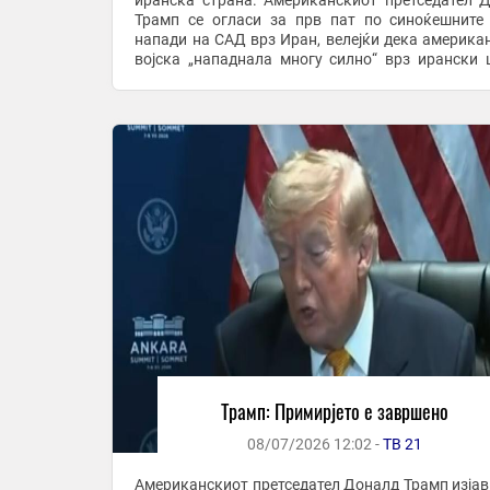
иранска страна. Американскиот претседател 
Трамп се огласи за прв пат по синоќешните
напади на САД врз Иран, велејќи дека америка
војска „нападнала многу силно“ врз ирански 
дека, според него, примирјето меѓу САД и Иран ...
Трамп: Примирјето е завршено
08/07/2026 12:02 -
ТВ 21
Американскиот претседател Доналд Трамп изјав