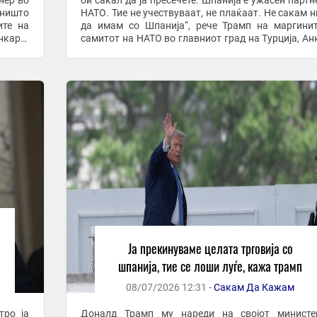
нер во
би сакал да ја пресечете. Шпанија е ужасен партн
 ништо
НАТО. Тие не учествуваат, не плаќаат. Не сакам 
ите на
да имам со Шпанија“, рече Трамп на маргини
нкара.
самитот на НАТО во главниот град на Турција, Ан
Трамп, исто така, му нареди на ...
Ја прекинуваме целата трговија со
шпанија, тие се лоши луѓе, кажа трамп
08/07/2026 12:31 -
Сакам Да Кажам
тро ја
Доналд Трамп му нареди на својот министе