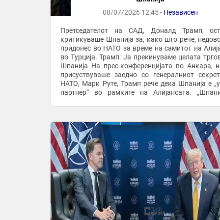
08/07/2026 12:45 -
Независен
Претседателот на САД, Доналд Трамп, ост
критикуваше Шпанија за, како што рече, недов
придонес во НАТО за време на самитот на Алиј
во Турција. Трамп: Ја прекинуваме целата тргов
Шпанија На прес-конференцијата во Анкара, н
присуствуваше заедно со генералниот секре
НАТО, Марк Руте, Трамп рече дека Шпанија е „
партнер“ во рамките на Алијансата. „Шпанија не
учествува доволно. Не плаќа доволно. Не сакам д