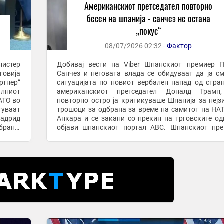
Американскиот претседател повторно
бесен на шпанија - санчез не остана
„покус“
08/07/2026 02:32 -
Фактор
нистер
Добивај вести на Viber Шпанскиот премиер Педро
говија
Санчез и неговата влада се обидуваат да ја с
ртнер“
ситуацијата по новиот вербален напад од стра
алниот
американскиот претседател Доналд Трамп,
АТО во
повторно остро ја критикуваше Шпанија за нејз
туваат
трошоци за одбрана за време на самитот на НА
Мадрид
Анкара и се закани со прекин на трговските од
брана,
објави шпанскиот портал ABC. Шпанскиот пр
пристигна на самитот подготвен да ја б
позицијата ...