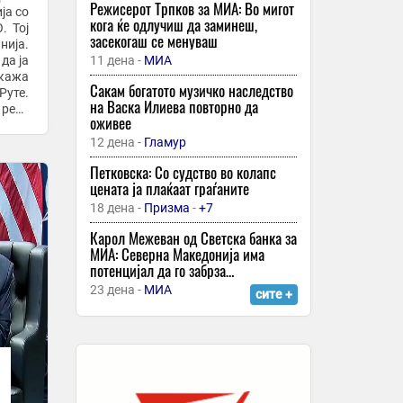
Норис славеше на Хунгароринг
е!“
Режисерот Трпков за МИА: Во мигот
ја со
кога ќе одлучиш да заминеш,
24 минути -
Спорт Клуб
. Тој
засекогаш се менуваш
ија.
Малезија ќе биде домаќин на ГН на
да ја
11 дена -
МИА
Бахреин!
 кажа
Сакам богатото музичко наследство
24 минути -
Спорт Клуб
-
+1
Руте.
на Васка Илиева повторно да
 ред?
Макс Верстапен прави
оживее
сензационален трансфер
12 дена -
Гламур
24 минути -
Спорт Клуб
Петковска: Со судство во колапс
Хокенхајм се враќа во календарот на
цената ја плаќаат граѓаните
формула 1?
18 дена -
Призма
-
+7
24 минути -
Спорт Клуб
Карол Межеван од Светска банка за
Иџе со нов предизвик: Прв
МИА: Северна Македонија има
македонски возач кој ќе настапи со
потенцијал да го забрза
прототип болид, го тестираше на
економскиот раст, потребни се
23 дена -
МИА
сите +
Водно
структурни реформи
24 минути -
Спорт Клуб
Денвер го подготвува најголемиот
договор во историјата на НБА лигата
24 минути -
Спорт Клуб
Шекил О’Нил: Леброн ќе се обиде да