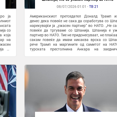
08/07/2026 01:01 -
ТВ 21
ро ја
Американскиот претседател Доналд Трамп из
олниот
денес дека повеќе не сака да соработува со Шпа
ансата
нарекувајќи ја „ужасен партнер“ во НАТО. „Не с
ија со
повеќе да тргуваме со Шпанија. Шпанија е у
а која
партнер во НАТО. Тие не придонесуваат, не плаќаа
тар на
сакам повеќе да имам никаква врска со Шпан
ужасен
рече Трамп на маргините од самитот на НАТ
турската престолнина Анкара на заеднич
а ...
обраќање со генералниот секретар на НАТО,
Руте. ...