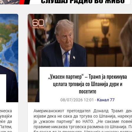
„Ужасен партнер“ – Трамп ја прекинува
целата трговија со Шпанија дури и
посетите
08/07/2026 12:01 -
Канал 77
енеска
Американскиот претседател Доналд Трамп де
увајќи
изјави дека не сака да тргува со Шпанија, нареку
еќе да
ја „ужасен партнер“ во НАТО. „Не сакаме пове
Патем,
правиме никаква трговска размена со Шпанија. П