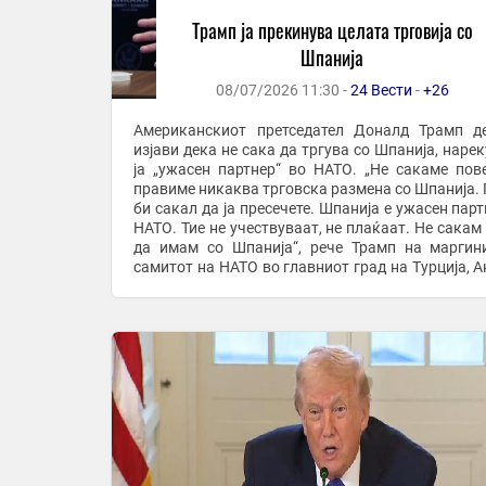
Трамп ја прекинува целата трговија со
Шпанија
08/07/2026 11:30 -
24 Вести
-
+26
Американскиот претседател Доналд Трамп д
изјави дека не сака да тргува со Шпанија, нарек
ја „ужасен партнер“ во НАТО. „Не сакаме пов
правиме никаква трговска размена со Шпанија. 
би сакал да ја пресечете. Шпанија е ужасен парт
НАТО. Тие не учествуваат, не плаќаат. Не сакам
да имам со Шпанија“, рече Трамп на маргин
самитот на НАТО во главниот град на Турција, А
Трамп, исто така, му нареди на ...