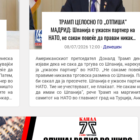
ТРАМП ЦЕЛОСНО ГО „ОТПИША“
МАДРИД: Шпанија е ужасен партнер на
НАТО, не сакам повеќе да правам никаква
трговија со нив
08/07/2026 12:00 -
Денешен
енеска
Американскиот претседател Доналд Трамп де
увајќи
изјави дека не сака да тргува со Шпанија, нареку
еќе да
ја „ужасен партнер“ во НАТО. „Не сакаме пове
Патем,
правиме никаква трговска размена со Шпанија. П
нер во
би сакал да ја пресечете. Шпанија е ужасен партн
 ништо
НАТО. Тие не учествуваат, не плаќаат. Не сакам 
ите на
да имам со Шпанија“, рече Трамп на маргини
нкара.
самитот на НАТО во главниот град на Турција, Ан
Трамп, исто така, му нареди на ...