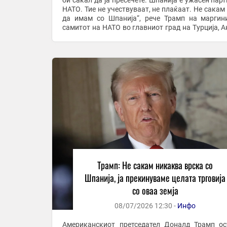
би сакал да ја пресечете. Шпанија е ужасен парт
НАТО. Тие не учествуваат, не плаќаат. Не сакам
да имам со Шпанија“, рече Трамп на маргин
самитот на НАТО во главниот град на Турција, А
Трамп, исто така, му нареди на ...
Трамп: Не сакам никаква врска со
Шпанија, ја прекинуваме целата трговија
со оваа земја
08/07/2026 12:30 -
Инфо
Американскиот претседател Доналд Трамп ос