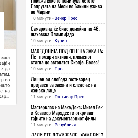
Покажа како го поминува летото:
Сопругата на Меси во бикини ужива
во Мајами
10 минути -
Вечер Прес
Самарканд ќе биде домаќин на 46.
шаховска Олимпијада
10 минути -
Курир
МАКЕДОНИЈА ПОД ОГНЕНА ЗАКАНА:
Пет пожари активни, пламенот
неска
стигна до автопатот Скопје–Велес!
вајќи
ќе да
10 минути -
Прв
атем,
Лишен од слобода гостиварец
ер во
пријавен за закани и следење на
ништо
женско лице
те на
кара.
11 минути -
Гостивар Прес
Мастерклас на МакеДокс: Мигел Еек
и Ксавиер Марадес ги откриваат
тајните на документарниот филм
11 минути -
Република
ДАЛИ СТЕ ДОЖИВЕАЛЕ „ЖАМЕ ВИ“?