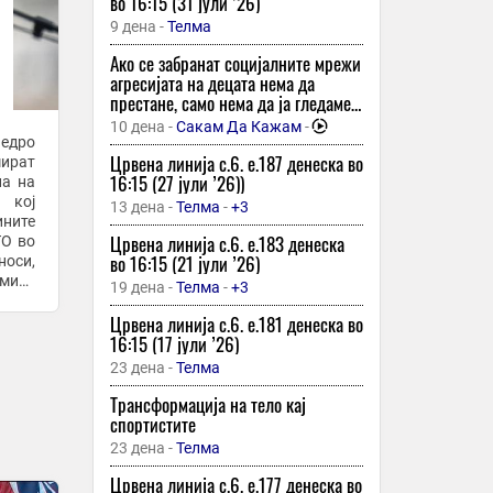
во 16:15 (31 јули ’26)
25 минути -
Спорт Клуб
9 дена -
Телма
Втора победа на македонските
Ако се забранат социјалните мрежи
ракометари на Европското кадетско
агресијата на децата нема да
првенство
престане, само нема да ја гледаме
25 минути -
Спорт Клуб
-
+1
– подкаст со психологот емилија
10 дена -
Сакам Да Кажам
-
бошкова
Промени во распоредот на два
Црвена линија с.6. e.187 денеска во
натпревари од ЛШ за РК Вардар
мират
16:15 (27 јули ’26))
на на
25 минути -
Спорт Клуб
 кој
13 дена -
Телма
-
+3
ините
Фарски Острови прв противник на
Црвена линија с.6. e.183 денеска
ТО во
нашите кадети во втората фаза
во 16:15 (21 јули ’26)
носи,
25 минути -
Спорт Клуб
емиер
19 дена -
Телма
-
+3
рани
Иван Слишковиќ почнува тренерска
Црвена линија с.6. e.181 денеска во
кариера
16:15 (17 јули ’26)
25 минути -
Спорт Клуб
23 дена -
Телма
Франко Мастантуоно и официјално
Трансформација на тело кај
на позајмица во Фиорентина
спортистите
25 минути -
Спорт Клуб
23 дена -
Телма
Хрватска е поскапа од Грција,
Црвена линија с.6. e.177 денеска во
Италија, Турција и Шпанија, покажа