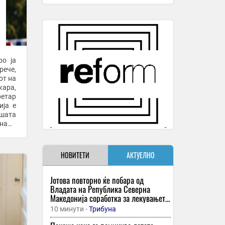
ро ја
ече,
от на
кара,
ретар
ија е
знаме
НОВИТЕТИ
АКТУЕЛНО
Јотова повторно ќе побара од
Владата на Република Северна
Македонија соработка за лекувањето
на Ива Михаилова
10 минути -
Трибуна