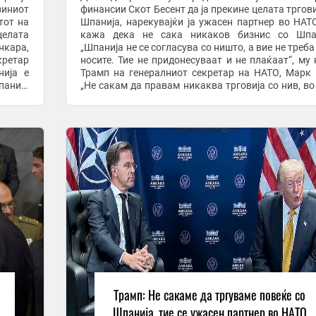
зиниот
финансии Скот Бесент да ја прекине целата тргови
тот на
Шпанија, нарекувајќи ја ужасен партнер во НАТО
целата
кажа дека не сака никаков бизнис со Шпан
нкара,
„Шпанија не се согласува со ништо, а вие не треба 
кретар
носите. Тие не придонесуваат и не плаќаат“, му
нија е
Трамп на генералниот секретар на НАТО, Марк 
„Не сакам да правам никаква трговија со нив, во
Дури и не разговарајте со нив“, порача ...
Трамп: Не сакаме да тргуваме повеќе со
Шпанија, тие се ужасен партнер во НАТО