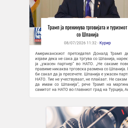
Трамп ја прекинува трговијата и туризмот
со Шпанија
08/07/2026 11:32 -
Курир
Американскиот претседател Доналд Трамп д
изјави дека не сака да тргува со Шпанија, нарек
ја „ужасен партнер“ во НАТО. „Не сакаме пов
правиме никаква трговска размена со Шпанија. 
би сакал да ја пресечете. Шпанија е ужасен парт
НАТО. Тие не учествуваат, не плаќаат. Не сакам
да имам со Шпанија“, рече Трамп на маргин
самитот на НАТО во главниот град на Турција, А
Трамп, исто така, му нареди на ...