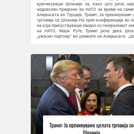
критикуваше Шпанија за, како што рече, неј
недоволен придонес во НАТО за време на сами
Алијансата во Турција. Трамп: Ја прекинуваме 
трговија со Шпанија На прес-конференција во А
на која присуствуваше заедно со генералниот се
на НАТО, Марк Руте, Трамп рече дека Шпа
„ужасен партнер“ во рамките на Алијансата. „Шпанија
не учествува доволно. Не плаќа доволно. Не ...
Трамп: Ја прекинуваме целата трговија со
Шпанија