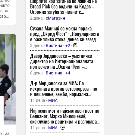
Шерпите кои загинаа во лавина на
ер во
24 минути -
Спорт Клуб
Broad Pick беа водичи на Кедев –
ништо
Успешен старт на Ѓорческа во
Oгромна загуба за нивните
те на
Лајпциг
семејства и за сите нас кои
кара.
2 дена -
еМагазин
споделувавме фасцинантни
24 минути -
Спорт Клуб
моменти со нив, вели тој
Сузана Манчиќ со моќна порака
Алкараз се откажа од Мастерсот во
пред „Охрид Фест“: „Популарноста
Синсинати
е расиплива стока, денес си ѕвезда,
утре те нема никаде“!
24 минути -
Спорт Клуб
-
+1
3 дена -
Вистина
-
+2
-
Фабио Куартараро потпишува
Давор Јордановски – уметнички
двегодишен договор со Хонда
директор на Интернационалната
поп вечер на „Охрид Фест –
24 минути -
Спорт Клуб
Охридски трубадури“: „Не ги
8 дена -
Вистина
-
+4
Давид Алонсо нов возач на Хонда
копираме светските трендови –
сакаме ние да бидеме
Д-р Мерџаноски за МИА: Со
24 минути -
Спорт Клуб
инспирација“
исхраната против остеопороза - но
Норис ја освои пол-позицијата на
и пешачење, вежби, нормална
унгарското Гран при
тежина и без цигари и алкохол
11 дена -
МИА
24 минути -
Спорт Клуб
Најпознатиот и најемотивен поет на
Хамилтон заработи казна и го загуби
Балканот, Марко Милошевиќ,
второто место од квалификациите
ексклузивно рецитира и разговара
за МИА: „Подигнете го ракавот - ако
24 минути -
Спорт Клуб
11 дена -
МИА
-
сте се наежиле од стиховите, добро
р за