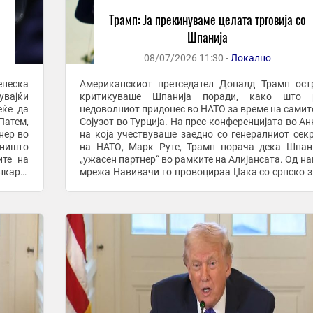
Трамп: Ја прекинуваме целата трговија со
Шпанија
08/07/2026 11:30 -
Локално
енеска
Американскиот претседател Доналд Трамп ост
увајќи
критикуваше Шпанија поради, како што р
еќе да
недоволниот придонес во НАТО за време на самит
Патем,
Сојузот во Турција. На прес-конференцијата во Ан
нер во
на која учествуваше заедно со генералниот сек
 ништо
на НАТО, Марк Руте, Трамп порача дека Шпан
ите на
„ужасен партнер“ во рамките на Алијансата. Од нашата
нкара.
мрежа Навивачи го провоцираа Џака со српско 
на Светското првенство 4 минути kontra.mk ...