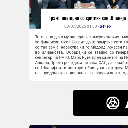
Трамп повторно со критики кон Шпанија
08/07/2026 01:30 -
Вечер
Тој изјави дека му наредил на американскиот ми
за финансии Скот Бесант да ја замрзне сета тр
со таа земја, нарекувајќи го Мадрид „ужасен па
во алијансата. Обраќајќи се заедно со генер
секретар на НАТО, Марк Руте, пред самитот на Н
Анкара, Трамп рече дека не сака САД да сорабо
со Шпанија и ги повтори обвинувањата дека 
не придонесува доволно за заедничката од
пренесе „Ел Паис“. „Не ни зборувајте ...