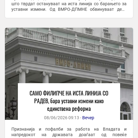
што тврдат остануваат на иста линија со барањето за
уставни измени. Од ВМРО-ДПМНЕ обвинуваат дека
СДСМ наместо да застане зад македонските интереси,
...
САМО ФИЛИПЧЕ НА ИСТА ЛИНИЈА СО
РАДЕВ, бара уставни измени како
единствена реформа
08/06/2026 09:13 -
Вечер
Признанија и пофалби за работа на Владата и
напредокот на државата доаѓаат од повеќе