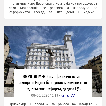
институции како Европската Комисија кои потврдуваат
дека Македонија се развива и напредува во
Реформската агенда, за што доби и најмногу
финансиски средства од Планот за раст од земјите во ...
ВМРО-ДПМНЕ: Само Филипче на иста
линија со Радев бара уставни измени како
единствена реформа, додека ЕУ
претставници и институции го признаваат
08/06/2026 12:13 -
Канал 77
напредокот на Македонија
Признанија и пофалби за работа на Владата и