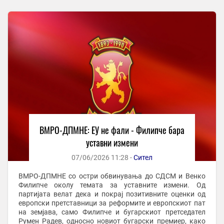
ВМРО-ДПМНЕ: ЕУ не фали - Филипче бара
уставни измени
07/06/2026 11:28 -
Сител
ВМРО-ДПМНЕ со остри обвинувања до СДСМ и Венко
Филипче околу темата за уставните измени. Од
партијата велат дека и покрај позитивните оценки од
европски претставници за реформите и европскиот пат
на земјава, само Филипче и бугарскиот претседател
Румен Радев, односно новиот бугарски премиер, како