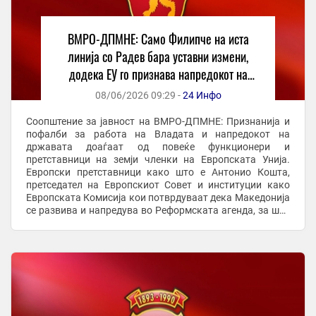
ВМРО-ДПМНЕ: Само Филипче на иста
линија со Радев бара уставни измени,
додека ЕУ го признава напредокот на
Македонија
08/06/2026 09:29 -
24 Инфо
Соопштение за јавност на ВМРО-ДПМНЕ: Признанија и
пофалби за работа на Владата и напредокот на
државата доаѓаат од повеќе функционери и
претставници на земји членки на Европската Унија.
Европски претставници како што е Антонио Кошта,
претседател на Европскиот Совет и институции како
Европската Комисија кои потврдуваат дека Македонија
се развива и напредува во Реформската агенда, за што
доби и најмногу финансиски средства од Планот за раст
...