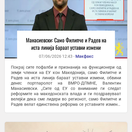
Манасиевски: Само Филипче и Радев на
иста линија бараат уставни измени
07/06/2026 12:43 -
Макфакс
Покрај сите пофалби и признанија на функционери од
земји членки на ЕУ кон Македонија, само Филипче и
Радев на иста линија бараат уставни измени, обвини
денес портпаролот на ВМРО-ДПМНЕ, Валентин
Манасиевски. „Сите од ЕУ со внимание ги следат
реформите на македонската влада и ги поздравуваат
велејќи дека сме лидери во регионот, само Филипче и
Радев велат единствена реформа се уставните измени.
По долго време коленичење и лековерност од страна ...