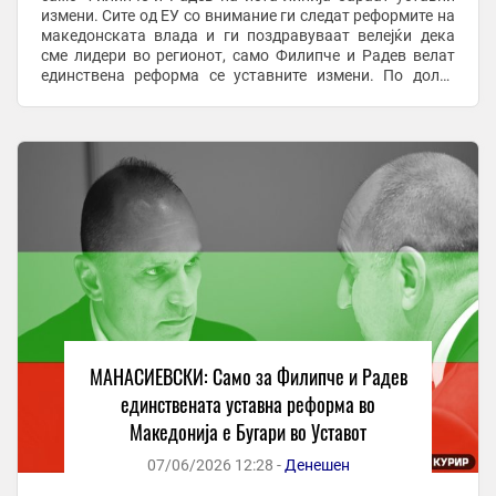
измени. Сите од ЕУ со внимание ги следат реформите на
македонската влада и ги поздравуваат велејќи дека
сме лидери во регионот, само Филипче и Радев велат
единствена реформа се уставните измени. По долго
време коленичење и лековерност од страна на ...
МАНАСИЕВСКИ: Само за Филипче и Радев
единствената уставна реформа во
Македонија е Бугари во Уставот
07/06/2026 12:28 -
Денешен