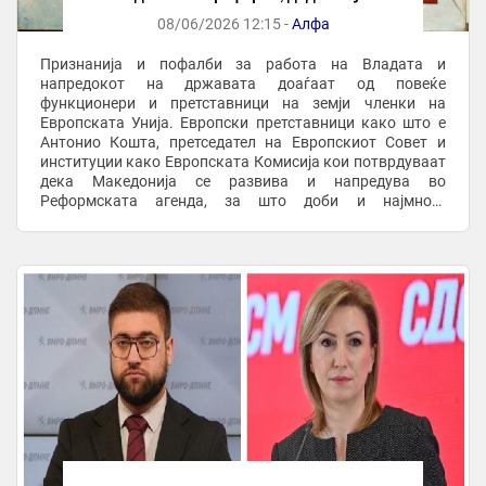
претставници и институции го признаваат
08/06/2026 12:15 -
Алфа
напредокот на Македонија
Признанија и пофалби за работа на Владата и
напредокот на државата доаѓаат од повеќе
функционери и претставници на земји членки на
Европската Унија. Европски претставници како што е
Антонио Кошта, претседател на Европскиот Совет и
институции како Европската Комисија кои потврдуваат
дека Македонија се развива и напредува во
Реформската агенда, за што доби и најмногу
финансиски средства од Планот за раст од земјите во
регионот, се вели во ...