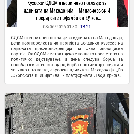
Кузеска: СДСМ отвори ново поглавје за
иднината на Македонија – Манасиевски: И
покрај сите пофалби од ЕУ кон
Македонија, само Филипче и Радев бараат
08/06/2026 01:30 -
ТВ 21
уставни измени
СДСМ отвори ново поглавје за иднината на Македонија,
вели портпаролката на партијата Богданка Кузеска на
најновата прес-конференција на оваа опозициска
партија. Од СДСМ сметаат дека е почната нова етапа на
политичко дејствување, и дека следува борба за
подобар животен стандард, борба против корупцијата и
за, како што велат, европска иднина за Македонија. „Со
„Скопската иницијатива“ и платформата „Твоја држава,
твоја шанса“ СДСМ започнува нова ...