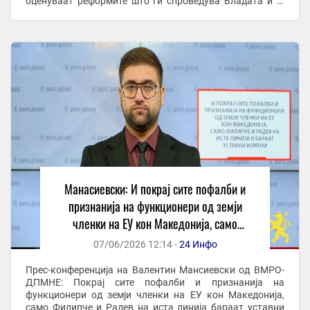
оценуваат реформите што ги спроведува Владата и ја
препознаваат Македонија како лидер во регионот,
додека, ...
Манасиевски: И покрај сите пофалби и
признанија на функционери од земји
членки на ЕУ кон Македонија, само
Филипче и Радев на иста линија и бараат
07/06/2026 12:14 -
24 Инфо
уставни измени
Прес-конференција на Валентин Мансиевски од ВМРО-
ДПМНЕ: Покрај сите пофалби и признанија на
функционери од земји членки на ЕУ кон Македонија,
само Филипче и Радев на иста линија бараат уставни