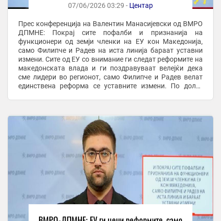
Филипче и Радев на иста линија и бараат
07/06/2026 03:29 -
Центар
уставни измени
Прес конференција на Валентин Манасијевски од ВМРО
ДПМНЕ: Покрај сите пофалби и признанија на
функционери од земји членки на ЕУ кон Македонија,
само Филипче и Радев на иста линија бараат уставни
измени. Сите од ЕУ со внимание ги следат реформите на
македонската влада и ги поздравуваат велејќи дека
сме лидери во регионот, само Филипче и Радев велат
единствена реформа се уставните измени. По долго
време коленичење и лековерност од страна на ...
ВМРО-ДПМНЕ: ЕУ ги цени реформите, само