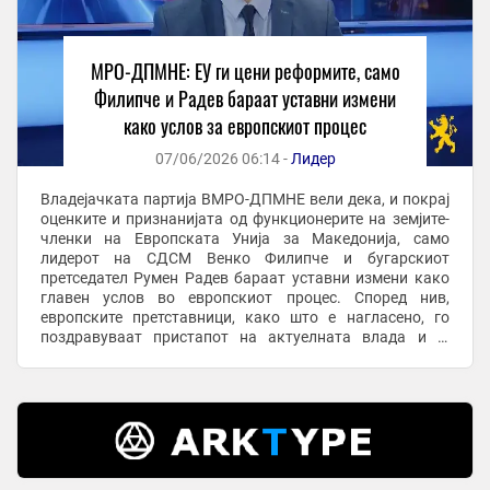
МРО-ДПМНЕ: ЕУ ги цени реформите, само
Филипче и Радев бараат уставни измени
како услов за европскиот процес
07/06/2026 06:14 -
Лидер
Владејачката партија ВМРО-ДПМНЕ вели дека, и покрај
оценките и признанијата од функционерите на земјите-
членки на Европската Унија за Македонија, само
лидерот на СДСМ Венко Филипче и бугарскиот
претседател Румен Радев бараат уставни измени како
главен услов во европскиот процес. Според нив,
европските претставници, како што е нагласено, го
поздравуваат пристапот на актуелната влада и ја
сметаат земјата за лидер во регионот, додека позициите
...