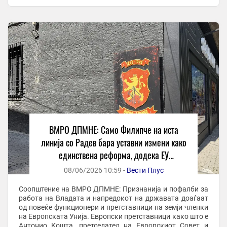
на европскиот пат“, велат од ВМРО-ДПМНЕ
Владејачката ...
ВМРО ДПМНЕ: Само Филипче на иста
линија со Радев бара уставни измени како
единствена реформа, додека ЕУ
претставници и институции го признаваат
08/06/2026 10:59 -
Вести Плус
напредокот на Македонија
Соопштение на ВМРО ДПМНЕ: Признанија и пофалби за
работа на Владата и напредокот на државата доаѓаат
од повеќе функционери и претставници на земји членки
на Европската Унија. Европски претставници како што е
Антонио Кошта, претседател на Европскиот Совет и