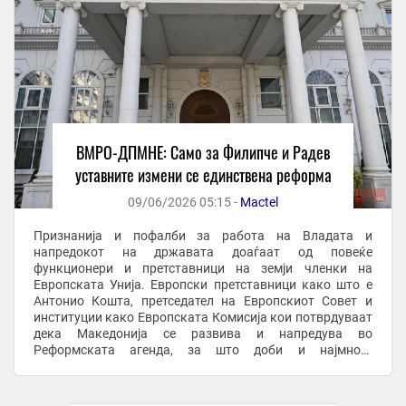
ВМРО-ДПМНЕ: Само за Филипче и Радев
уставните измени се единствена реформа
09/06/2026 05:15 -
Mactel
Признанија и пофалби за работа на Владата и
напредокот на државата доаѓаат од повеќе
функционери и претставници на земји членки на
Европската Унија. Европски претставници како што е
Антонио Кошта, претседател на Европскиот Совет и
институции како Европската Комисија кои потврдуваат
дека Македонија се развива и напредува во
Реформската агенда, за што доби и најмногу
финансиски средства од Планот за раст од земјите во
регионот, се вели во ...