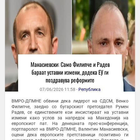
Манасиевски: Само Филипче и Радев
бараат уставни измени, додека ЕУ ги
поздравува реформите
07/06/2026 11:58 -
Република
ВМРО-ДПМНЕ обвини дека лидерот на СДСМ, Венко
Филипче, заедно со бугарскиот претседател Румен
Радев, се единствените кои инсистираат на уставни
измени како услов за напредок на Македонија на
европскиот пат. На денешната прес-конференција,
портпаролот на ВМРО-ДПМНЕ, Валентин Манасиевски,
оцени дека европските претставници позитивно ги