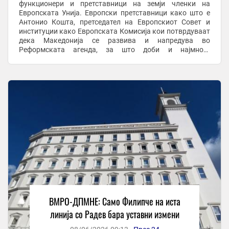
функционери и претставници на земји членки на
Европската Унија. Европски претставници како што е
Антонио Кошта, претседател на Европскиот Совет и
институции како Европската Комисија кои потврдуваат
дека Македонија се развива и напредува во
Реформската агенда, за што доби и најмногу
финансиски средства од Планот за раст од земјите во
регионот, се вели во ...
ВМРО-ДПМНЕ: Само Филипче на иста
линија со Радев бара уставни измени