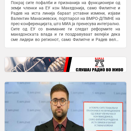
Покрај сите пофалби и признанија на функционери од
земји членки на ЕУ кон Македонија, само Филипче и
Радев на иста линија бараат уставни измени, изјави
Валентин Манасиевски, портпарол на ВМРО-ДПМНЕ на
прес-конференцијата, што МИА ја пренесува интегрално.
Сите од ЕУ со внимание ги следат реформите на
македонската влада и ги поздравуваат велејќи дека
сме лидери во регионот, само Филипче и Радев велат
единствена реформа се уставните измени. По ...