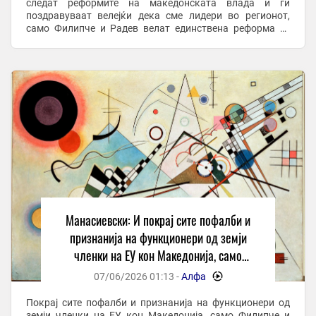
следат реформите на македонската влада и ги
поздравуваат велејќи дека сме лидери во регионот,
само Филипче и Радев велат единствена реформа се
уставните измени. -По долго време коленичење и ...
Манасиевски: И покрај сите пофалби и
признанија на функционери од земји
членки на ЕУ кон Македонија, само
Филипче и Радев на иста линија и бараат
07/06/2026 01:13 -
Алфа
-
уставни измени
Покрај сите пофалби и признанија на функционери од
земји членки на ЕУ кон Македонија, само Филипче и