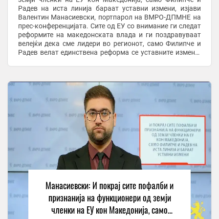
Радев на иста линија бараат уставни измени, изјави
Валентин Манасиевски, портпарол на ВМРО-ДПМНЕ на
прес-конференцијата. Сите од ЕУ со внимание ги следат
реформите на македонската влада и ги поздравуваат
велејќи дека сме лидери во регионот, само Филипче и
Радев велат единствена реформа се уставните измени.
По долго време коленичење и ...
Манасиевски: И покрај сите пофалби и
признанија на функционери од земји
членки на ЕУ кон Македонија, само