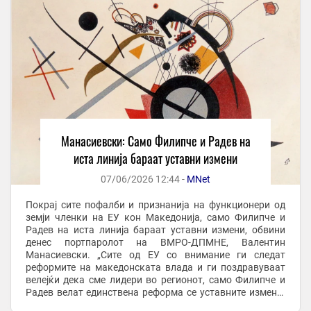
Манасиевски: Само Филипче и Радев на
иста линија бараат уставни измени
07/06/2026 12:44 -
MNet
Покрај сите пофалби и признанија на функционери од
земји членки на ЕУ кон Македонија, само Филипче и
Радев на иста линија бараат уставни измени, обвини
денес портпаролот на ВМРО-ДПМНЕ, Валентин
Манасиевски. „Сите од ЕУ со внимание ги следат
реформите на македонската влада и ги поздравуваат
велејќи дека сме лидери во регионот, само Филипче и
Радев велат единствена реформа се уставните измени.
По долго време коленичење и лековерност од страна ...