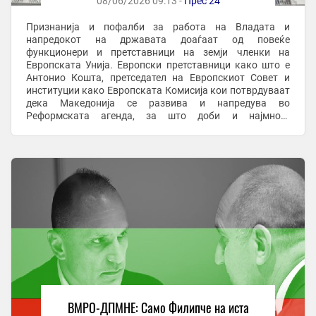
08/06/2026 09:13 -
Прес 24
Признанија и пофалби за работа на Владата и
напредокот на државата доаѓаат од повеќе
функционери и претставници на земји членки на
Европската Унија. Европски претставници како што е
Антонио Кошта, претседател на Европскиот Совет и
институции како Европската Комисија кои потврдуваат
дека Македонија се развива и напредува во
Реформската агенда, за што доби и најмногу
финансиски средства од Планот за раст од земјите во
регионот, се вели во ...
ВМРО-ДПМНЕ: Само Филипче на иста