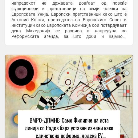
напредокот на државата доаѓаат од повеќе
функционери и претставници на земји членки на
Европската Унија. Европски претставници како што е
Антонио Кошта, претседател на Европскиот Совет и
институции како Европската Комисија кои потврдуваат
дека Македонија се развива и напредува во
Реформската агенда, за што доби и најмногу
финансиски средства од Планот за раст од земјите во
регионот, се вели во ...
ВМРО-ДПМНЕ: Само Филипче на иста
линија со Радев бара уставни измени како
единствена реформа, додека ЕУ