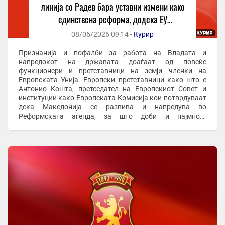
линија со Радев бара уставни измени како
единствена реформа, додека ЕУ
претставници и институции го признаваат
08/06/2026 09:14 -
Курир
напредокот на Македонија
Признанија и пофалби за работа на Владата и
напредокот на државата доаѓаат од повеќе
функционери и претставници на земји членки на
Европската Унија. Европски претставници како што е
Антонио Кошта, претседател на Европскиот Совет и
институции како Европската Комисија кои потврдуваат
дека Македонија се развива и напредува во
Реформската агенда, за што доби и најмногу
финансиски средства од Планот за раст од земјите во
регионот, велат од ...