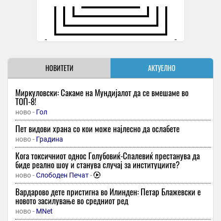
НОВИТЕТИ
АКТУЕЛНО
Миркуловски: Сакаме на Мундијалот да се вмешаме во
ТОП-8!
ново -
Гол
Пет видови храна со кои може најлесно да ослабете
ново -
Градина
Кога токсичниот однос Голубовиќ-Спалевиќ престанува да
биде реално шоу и станува случај за институциите?
ново -
Слободен Печат
-
Вардарово дете пристигна во Илинден: Петар Блажевски е
новото засилување во средниот ред
ново -
MNet