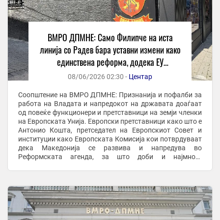
ВМРО ДПМНЕ: Само Филипче на иста
линија со Радев бара уставни измени како
единствена реформа, додека ЕУ
претставници и институции го признаваат
08/06/2026 02:30 -
Центар
напредокот на Македонија
Соопштение на ВМРО ДПМНЕ: Признанија и пофалби за
работа на Владата и напредокот на државата доаѓаат
од повеќе функционери и претставници на земји членки
на Европската Унија. Европски претставници како што е
Антонио Кошта, претседател на Европскиот Совет и
институции како Европската Комисија кои потврдуваат
дека Македонија се развива и напредува во
Реформската агенда, за што доби и најмногу
финансиски средства од Планот за раст од земјите во ...