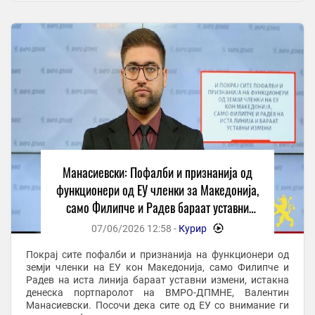
Манасиевски: Пофалби и признанија од
функционери од ЕУ членки за Македонија,
само Филипче и Радев бараат уставни
измени
07/06/2026 12:58 -
Курир
-
Покрај сите пофалби и признанија на функционери од
земји членки на ЕУ кон Македонија, само Филипче и
Радев на иста линија бараат уставни измени, истакна
денеска портпаролот на ВМРО-ДПМНЕ, Валентин
Манасиевски. Посочи дека сите од ЕУ со внимание ги