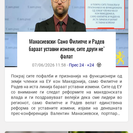
Манасиевски: Само Филипче и Радев
бараат уставни измени, сите други не’
фалат
07/06/2026 11:58 -
Прес 24
-
+24
-
Покрај сите пофалби и признанија на функционери од
земји членки на ЕУ кон Македонија, само Филипче и
Радев на иста линија бараат уставни измени. Сите од ЕУ
со внимание ги следат реформите на македонската
влада и ги поздравуваат велејќи дека сме лидери во
регионот, само Филипче и Радев велат единствена
реформа се уставните измени, изјави на денешната
прес-конференција Валентин Манасиевски, портпарол
на ВМРО-ДПМНЕ. По долго време коленичење и ...