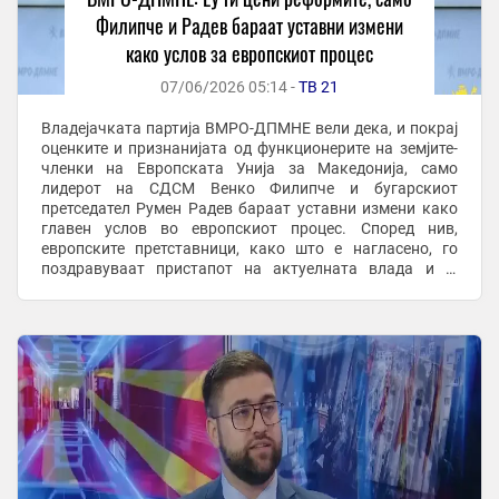
Филипче и Радев бараат уставни измени
како услов за европскиот процес
07/06/2026 05:14 -
ТВ 21
Владејачката партија ВМРО-ДПМНЕ вели дека, и покрај
оценките и признанијата од функционерите на земјите-
членки на Европската Унија за Македонија, само
лидерот на СДСМ Венко Филипче и бугарскиот
претседател Румен Радев бараат уставни измени како
главен услов во европскиот процес. Според нив,
европските претставници, како што е нагласено, го
поздравуваат пристапот на актуелната влада и ја
сметаат земјата за лидер во регионот, додека позициите
...