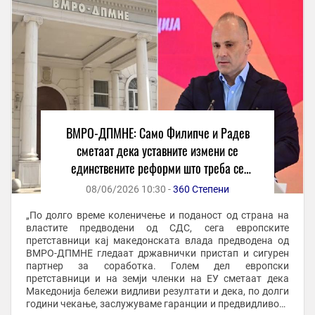
ВМРО-ДПМНЕ: Само Филипче и Радев
сметаат дека уставните измени се
единствените реформи што треба се
спроведат
08/06/2026 10:30 -
360 Степени
„По долго време коленичење и поданост од страна на
властите предводени од СДС, сега европските
претставници кај македонската влада предводена од
ВМРО-ДПМНЕ гледаат државнички пристап и сигурен
партнер за соработка. Голем дел европски
претставници и на земји членки на ЕУ сметаат дека
Македонија бележи видливи резултати и дека, по долги
години чекање, заслужуваме гаранции и предвидливост