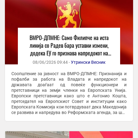
ВМРО-ДПМНЕ: Само Филипче на иста
линија со Радев бара уставни измени,
додека ЕУ го признава напредокот на
Македонија
08/06/2026 09:44 -
Утрински Весник
Соопштение за јавност на ВМРО-ДПМНЕ: Признанија и
пофалби за работа на Владата и напредокот на
државата доаѓаат од повеќе функционери и
претставници на земји членки на Европската Унија.
Европски претставници како што е Антонио Кошта,
претседател на Европскиот Совет и институции како
Европската Комисија кои потврдуваат дека Македонија
се развива и напредува во Реформската агенда, за што
доби и најмногу финансиски средства од Планот за раст
од ...