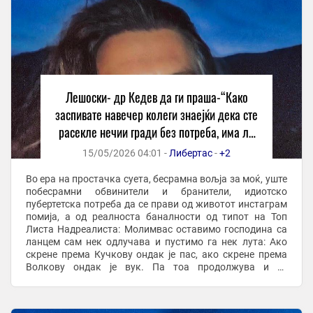
Лешоски- др Кедев да ги праша-“Како
заспивате навечер колеги знаејќи дека сте
расекле нечии гради без потреба, има ли
Бог во вас?”
15/05/2026 04:01 -
Либертас
-
+2
Во ера на простачка суета, бесрамна вољја за моќ, уште
побесрамни обвинители и бранители, идиотско
пубертетска потреба да се прави од животот инстаграм
помија, а од реалноста баналности од типот на Топ
Листа Надреалиста: Молимвас оставимо господина са
ланцем сам нек одлучава и пустимо га нек лута: Ако
скрене према Кучкову ондак је пас, ако скрене према
Волкову ондак је вук. Па тоа продолжува и се
проширува со овој бил сељак, не не бил сељак ...