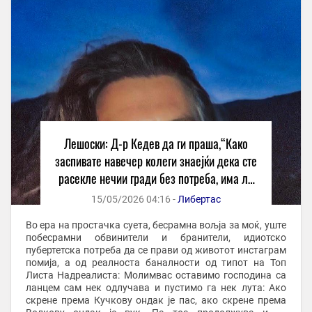
Лешоски: Д-р Кедев да ги праша,“Како
заспивате навечер колеги знаејќи дека сте
расекле нечии гради без потреба, има ли
Бог во вас?”
15/05/2026 04:16 -
Либертас
Во ера на простачка суета, бесрамна вољја за моќ, уште
побесрамни обвинители и бранители, идиотско
пубертетска потреба да се прави од животот инстаграм
помија, а од реалноста баналности од типот на Топ
Листа Надреалиста: Молимвас оставимо господина са
ланцем сам нек одлучава и пустимо га нек лута: Ако
скрене према Кучкову ондак је пас, ако скрене према