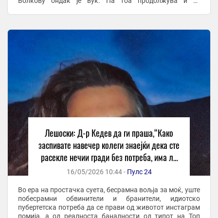
Волкову ондак је вук. Па тоа продолжува и се
проширува со овој бил сељак, не не бил сељак ...
Лешоски: Д-р Кедев да ги праша,“Како
заспивате навечер колеги знаејќи дека сте
расекле нечии гради без потреба, има ли
Бог во вас?”
16/05/2026 10:44 -
Пулс 24
Во ера на простачка суета, бесрамна вољја за моќ, уште
побесрамни обвинители и бранители, идиотско
пубертетска потреба да се прави од животот инстаграм
помија, а од реалноста баналности од типот на Топ