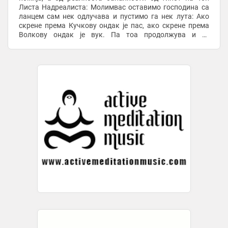
Листа Надреалиста: Молимвас оставимо господина са
ланцем сам нек одлучава и пустимо га нек лута: Ако
скрене према Кучкову ондак је пас, ако скрене према
Волкову ондак је вук. Па тоа продолжува и се
проширува со овој бил сељак, не не бил сељак ...