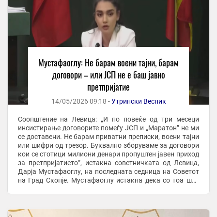
Мустафаоглу: Не барам воени тајни, барам
договори – или ЈСП не е баш јавно
претпријатие
14/05/2026 09:18 -
Утрински Весник
Соопштение на Левица: „И по повеќе од три месеци
инсистирање договорите помеѓу ЈСП и „Маратон” не ми
се доставени. Не барам приватни преписки, воени тајни
или шифри од трезор. Буквално зборуваме за договори
кои се стотици милиони денари пропуштен јавен приход
за претпријатието”, истакна советничката од Левица,
Дарја Мустафаоглу, на последната седница на Советот
на Град Скопје. Мустафаоглу истакна дека со тоа што
повеќе од три месеци не и се ...