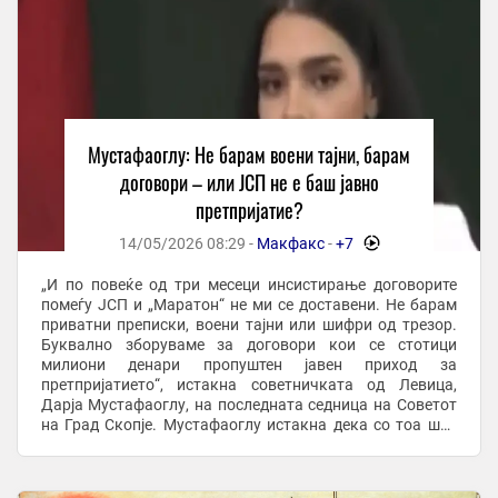
Мустафаоглу: Не барам воени тајни, барам
договори – или ЈСП не е баш јавно
претпријатие?
14/05/2026 08:29 -
Макфакс
-
+7
-
„И по повеќе од три месеци инсистирање договорите
помеѓу ЈСП и „Маратон“ не ми се доставени. Не барам
приватни преписки, воени тајни или шифри од трезор.
Буквално зборуваме за договори кои се стотици
милиони денари пропуштен јавен приход за
претпријатието“, истакна советничката од Левица,
Дарја Мустафаоглу, на последната седница на Советот
на Град Скопје. Мустафаоглу истакна дека со тоа што
„повеќе од три месеци не и се доставуваат ...