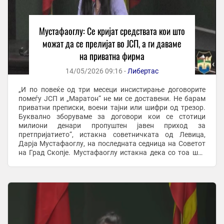
Мустафаоглу: Се кријат средствата кои што
можат да се прелијат во ЈСП, а ги даваме
на приватна фирма
14/05/2026 09:16 -
Либертас
„И по повеќе од три месеци инсистирање договорите
помеѓу ЈСП и „Маратон“ не ми се доставени. Не барам
приватни преписки, воени тајни или шифри од трезор.
Буквално зборуваме за договори кои се стотици
милиони денари пропуштен јавен приход за
претпријатието“, истакна советничката од Левица,
Дарја Мустафаоглу, на последната седница на Советот
на Град Скопје. Мустафаоглу истакна дека со тоа што
повеќе од три месеци не и се доставуваат договорите ...