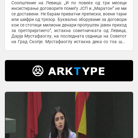
Соопштение на Левица: „И по повеќе од три месеци
инсистирање договорите помеѓу ЈСП и „Маратон” не ми
се доставени. Не барам приватни преписки, воени тајни
или шифри од трезор. Буквално зборуваме за договори
кои се стотици милиони денари пропуштен јавен приход
за претпријатието”, истакна советничката од Левица,
Дарја Мустафаоглу, на последната седница на Советот
на Град Скопје. Мустафаоглу истакна дека со тоа што
повеќе од три месеци не и ...