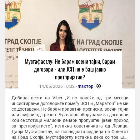
Мустафаоглу: Не барам воени тајни, барам
договори - или ЈСП не е баш јавно
претпријатие?
14/05/2026 10:02 -
Фактор
-
Добивај вести на Viber „И по повеќе од три месеци
инсистирање договорите помеѓу ЈСП и „Маратон“ не ми
се доставени. Не барам приватни преписки, воени тајни
или шифри од трезор. Буквално зборуваме за договори
кои се стотици милиони денари пропуштен јавен приход
за претпријатието“, истакна советничката од Левица,
Дарја Мустафаоглу, на последната седница на Советот
на Град Скопје. Мустафаоглу истакна дека со тоа што