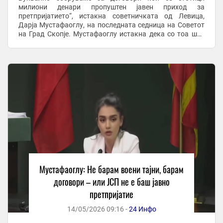
милиони денари пропуштен јавен приход за
претпријатието“, истакна советничката од Левица,
Дарја Мустафаоглу, на последната седница на Советот
на Град Скопје. Мустафаоглу истакна дека со тоа што
повеќе од три месеци не и се доставуваат договорите ...
Мустафаоглу: Не барам воени тајни, барам
договори – или ЈСП не е баш јавно
претпријатие
14/05/2026 09:16 -
24 Инфо