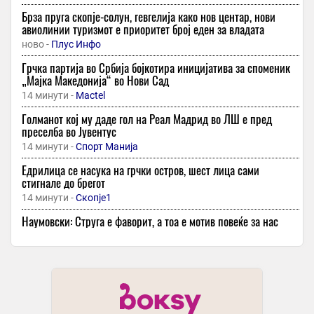
Брза пруга скопје-солун, гевгелија како нов центар, нови
авиолинии туризмот е приоритет број еден за владата
ново -
Плус Инфо
Грчка партија во Србија бојкотира иницијатива за споменик
„Мајка Македонија“ во Нови Сад
14 минути -
Mactel
Голманот кој му даде гол на Реал Мадрид во ЛШ е пред
преселба во Јувентус
14 минути -
Спорт Манија
Едрилица се насука на грчки остров, шест лица сами
стигнале до брегот
14 минути -
Скопје1
Наумовски: Струга е фаворит, а тоа е мотив повеќе за нас
14 минути -
Гол
Колку навистина чини еден ден на море за македонско
семејство во 2026 година?
14 минути -
Рацин
Муабети од Охрид и околината: Ретки се љуѓе ко Владе Б’нде