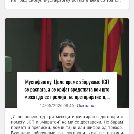
на Град Скопје. Мустафаоглу истакна дека со тоа што
„повеќе од три месеци не и се доставуваат договорите ...
Мустафаоглу: Цело време зборуваме ЈСП
се распаѓа, а се кријат средствата кои што
можат да се прелијат во претпријатието, а
ги даваме на приватна фирма
14/05/2026 08:46 -
Локално
„И по повеќе од три месеци инсистирање договорите
помеѓу ЈСП и „Маратон“ не ми се доставени. Не барам
приватни преписки, воени тајни или шифри од трезор.
Буквално зборуваме за договори кои се стотици