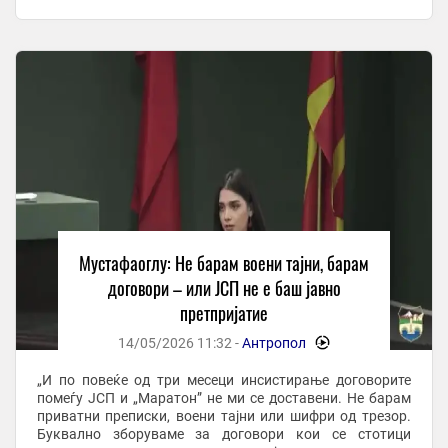
повеќе од три месеци не и се ...
Мустафаоглу: Не барам воени тајни, барам
договори – или ЈСП не е баш јавно
претпријатие
14/05/2026 11:32 -
Антропол
-
„И по повеќе од три месеци инсистирање договорите
помеѓу ЈСП и „Маратон” не ми се доставени. Не барам
приватни преписки, воени тајни или шифри од трезор.
Буквално зборуваме за договори кои се стотици