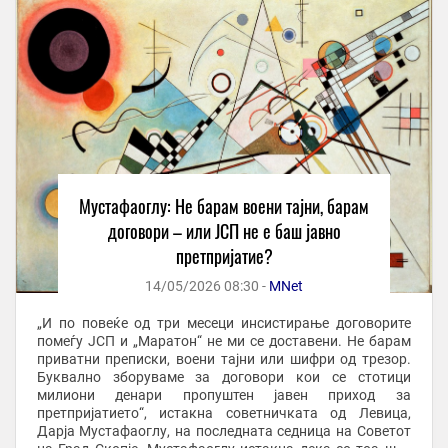
Мустафаоглу: Не барам воени тајни, барам
договори – или ЈСП не е баш јавно
претпријатие?
14/05/2026 08:30 -
MNet
„И по повеќе од три месеци инсистирање договорите
помеѓу ЈСП и „Маратон“ не ми се доставени. Не барам
приватни преписки, воени тајни или шифри од трезор.
Буквално зборуваме за договори кои се стотици
милиони денари пропуштен јавен приход за
претпријатието“, истакна советничката од Левица,
Дарја Мустафаоглу, на последната седница на Советот