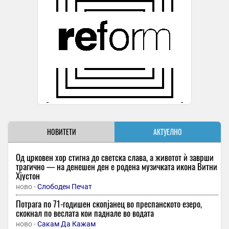
НОВИТЕТИ
АКТУЕЛНО
Од црковен хор стигна до светска слава, а животот ѝ заврши
трагично — на денешен ден е родена музичката икона Витни
Хјустон
ново -
Слободен Печат
Потрага по 71-годишен скопјанец во преспанското езеро,
скокнал по веслата кои паднале во водата
ново -
Сакам Да Кажам