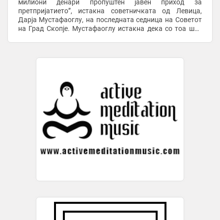
милиони денари пропуштен јавен приход за
претпријатието”, истакна советничката од Левица,
Дарја Мустафаоглу, на последната седница на Советот
на Град Скопје. Мустафаоглу истакна дека со тоа што
повеќе од три месеци не и се доставуваат договорите ...