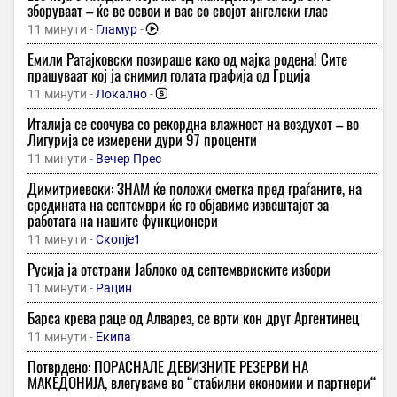
зборуваат – ќе ве освои и вас со својот ангелски глас
11 минути -
Гламур
-
Емили Ратајковски позираше како од мајка родена! Сите
прашуваат кој ја снимил голата графија од Грција
11 минути -
Локално
-
Италија се соочува со рекордна влажност на воздухот – во
Лигурија се измерени дури 97 проценти
11 минути -
Вечер Прес
Димитриевски: ЗНАМ ќе положи сметка пред граѓаните, на
средината на септември ќе го објавиме извештајот за
работата на нашите функционери
11 минути -
Скопје1
Русија ја отстрани Јаблоко од септемвриските избори
11 минути -
Рацин
Барса крева раце од Алварез, се врти кон друг Аргентинец
11 минути -
Екипа
Потврдено: ПОРАСНАЛЕ ДЕВИЗНИТЕ РЕЗЕРВИ НА
МАКЕДОНИЈА, влегуваме во “стабилни економии и партнери“