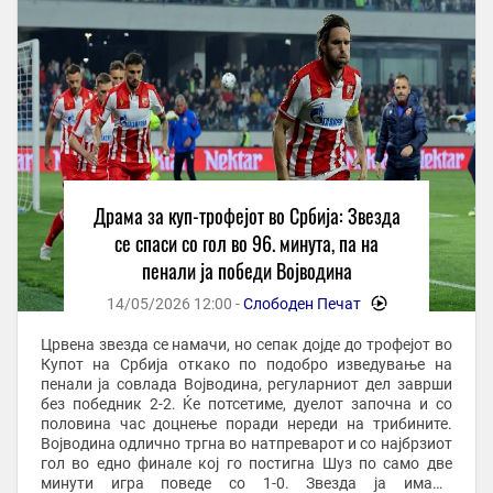
Драма за куп-трофејот во Србија: Звезда
се спаси со гол во 96. минута, па на
пенали ја победи Војводина
14/05/2026 12:00 -
Слободен Печат
-
Црвена звезда се намачи, но сепак дојде до трофејот во
Купот на Србија откако по подобро изведување на
пенали ја совлада Војводина, регуларниот дел заврши
без победник 2-2. Ќе потсетиме, дуелот започна и со
половина час доцнење поради нереди на трибините.
Војводина одлично тргна во натпреварот и со најбрзиот
гол во едно финале кој го постигна Шуз по само две
минути игра поведе со 1-0. Звезда ја имаше