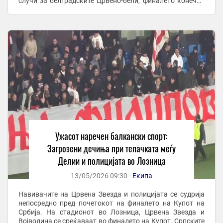
случи за белградските Црвено-бели, финалето конечно
само што почна, Војводина даде ...
Ужасот наречен балкански спорт:
Загрозени дечиња при тепачката меѓу
Делии и полицијата во Лозница
13/05/2026 09:30 -
Екипа
Навивачите на Црвена Звезда и полицијата се судрија
непосредно пред почетокот на финалето на Купот на
Србија. На стадионот во Лозница, Црвена Звезда и
Војводина се среќаваат во финалето на Купот. Српските