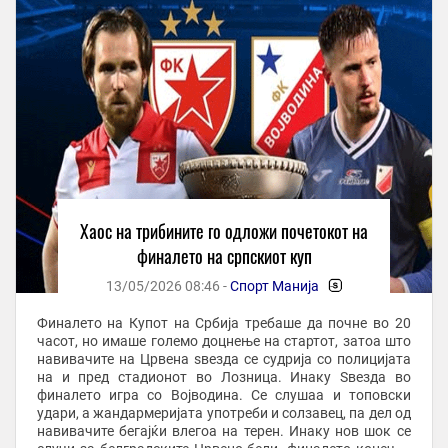
Хаос на трибините го одложи почетокот на
финалето на српскиот куп
13/05/2026 08:46 -
Спорт Манија
-
Финалето на Купот на Србија требаше да почне во 20
часот, но имаше големо доцнење на стартот, затоа што
навивачите на Црвена ѕвезда се судрија со полицијата
на и пред стадионот во Лозница. Инаку Ѕвезда во
финалето игра со Војводина. Се слушаа и топовски
удари, а жандармеријата употреби и солзавец, па дел од
навивачите бегајќи влегоа на терен. Инаку нов шок се