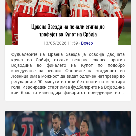
Црвена Звезда на пенали стигна до
трофејот во Купот на Србија
13/05/2026 11:59 -
Вечер
Фудбалерите на Црвена Звезда ја освоија двојната
круна во Србија, откако вечерва славеа против
Војводина во финалето на Купот по подобро
изведување на пенали. Фановите на стадионот во
Лозница имаа можност да видат одличен натпревар во
регуларните 90 минути во кои беа постигнати четири
гола. Извонреден старт имаа фудбалерите на Војводина
кои брзо го изненадија фаворитот поведувајќи во 2
минута од мечот со голот на Шуц. до крајот на првото ...