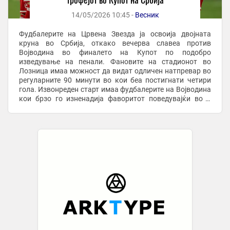
14/05/2026 10:45 -
Весник
Фудбалерите на Црвена Звезда ја освоија двојната
круна во Србија, откако вечерва славеа против
Војводина во финалето на Купот по подобро
изведување на пенали. Фановите на стадионот во
Лозница имаа можност да видат одличен натпревар во
регуларните 90 минути во кои беа постигнати четири
гола. Извонреден старт имаа фудбалерите на Војводина
кои брзо го изненадија фаворитот поведувајќи во 2
минута од мечот со голот на Шуц. до крајот на првото ...