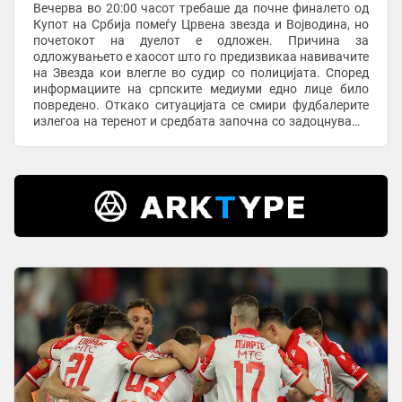
Вечерва во 20:00 часот требаше да почне финалето од
Купот на Србија помеѓу Црвена звезда и Војводина, но
почетокот на дуелот е одложен. Причина за
одложувањето е хаосот што го предизвикаа навивачите
на Звезда кои влегле во судир со полицијата. Според
информациите на српските медиуми едно лице било
повредено. Откако ситуацијата се смири фудбалерите
излегоа на теренот и средбата започна со задоцнување
од околу половина час. View this post on ...