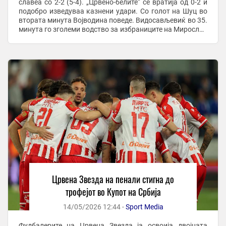
славеа со 2-2 (5-4). „Црвено-белите“ се вратија од 0-2 и
подобро изведуваа казнени удари. Со голот на Шуц во
втората минута Војводина поведе. Видосављевиќ во 35.
минута го зголеми водство за избраниците на Мирослав
Тањга и се чинеше дека Црвена ...
Црвена Звезда на пенали стигна до
трофејот во Купот на Србија
14/05/2026 12:44 -
Sport Media
Фудбалерите на Црвена Звезда ја освоија двојната