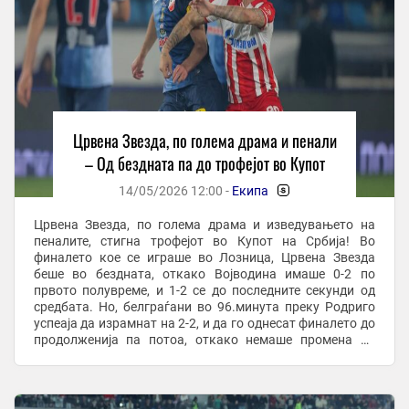
Црвена Звезда, по голема драма и пенали
– Од бездната па до трофејот во Купот
14/05/2026 12:00 -
Екипа
-
Црвена Звезда, по голема драма и изведувањето на
пеналите, стигна трофејот во Купот на Србија! Во
финалето кое се играше во Лозница, Црвена Звезда
беше во бездната, откако Војводина имаше 0-2 по
првото полувреме, и 1-2 се до последните секунди од
средбата. Но, белграѓани во 96.минута преку Родриго
успеаја да израмнат на 2-2, и да го однесат финалето до
продолженија па потоа, откако немаше промена на
резултатот, и до пенали. View this post on ...