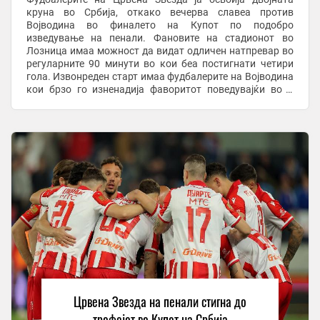
круна во Србија, откако вечерва славеа против
Војводина во финалето на Купот по подобро
изведување на пенали. Фановите на стадионот во
Лозница имаа можност да видат одличен натпревар во
регуларните 90 минути во кои беа постигнати четири
гола. Извонреден старт имаа фудбалерите на Војводина
кои брзо го изненадија фаворитот поведувајќи во 2
минута од мечот со голот на Шуц. до крајот на првото ...
Црвена Звезда на пенали стигна до
трофејот во Купот на Србија