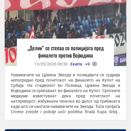
„Делии“ се степаа со полицијата пред
финалето против Војводина
13/05/2026 08:30 -
Екипа
-
+9
-
Навивачите на Црвена Звезда и полицијата се судрија
непосредно пред почетокот на финалето на Купот на
Србија. На стадионот во Лозница, Црвена Звезда и
Војводина се среќаваат во финалето на Купот. Српските
медиуми известуваат дека пред почетокот на
натпреварот, избувнала тепачка во делот од трибината
каде што се наоѓале навивачите на Звезда. Tuča navijača
Crvene zvezde i policije uoči početka finala Kupa Srbije.
#fkcz ...