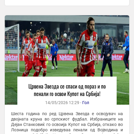
иницијативата, но немаше некои посериозни ...
Црвена Звезда се спаси од пораз и по
пенали го освои Купот на Србија!
14/05/2026 12:29 -
Гол
Шеста година по ред Црвена Звезда е освојувач на
двојната круна во српскиот фудбал. Избраниците на
Дејан Станковиќ го освоија Купот на Србија, откако во
Лозница подобро изведуваа пенали од Војводина и