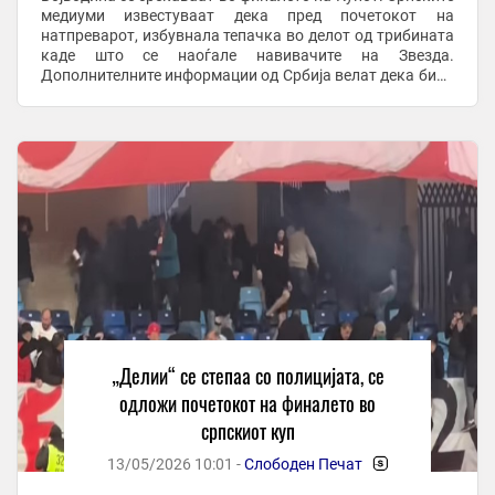
медиуми известуваат дека пред почетокот на
натпреварот, избувнала тепачка во делот од трибината
каде што се наоѓале навивачите на Звезда.
Дополнителните информации од Србија велат дека била
загрозена безбедноста и на дечиња на стадионот во ...
„Делии“ се степаа со полицијата, се
одложи почетокот на финалето во
српскиот куп
13/05/2026 10:01 -
Слободен Печат
-