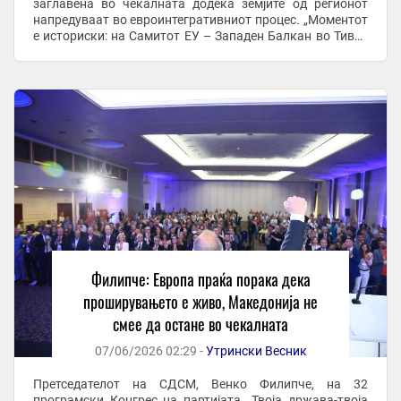
заглавена во чекалната додека земјите од регионот
напредуваат во евроинтегративниот процес. „Моментот
е историски: на Самитот ЕУ – Западен Балкан во Тиват
на 5 јуни беше повторено дека овој дел ...
Филипче: Европа праќа порака дека
проширувањето е живо, Македонија не
смее да остане во чекалната
07/06/2026 02:29 -
Утрински Весник
Претседателот на СДСМ, Венко Филипче, на 32
програмски Конгрес на партијата „Твоја држава-твоја