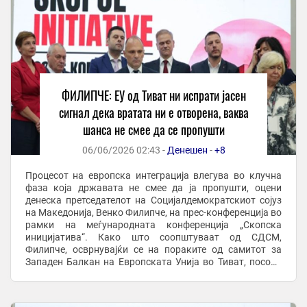
ФИЛИПЧЕ: ЕУ од Тиват ни испрати јасен
сигнал дека вратата ни е отворена, ваква
шанса не смее да се пропушти
06/06/2026 02:43 -
Денешен
-
+8
Процесот на европска интеграција влегува во клучна
фаза која државата не смее да ја пропушти, оцени
денеска претседателот на Социјалдемократскиот сојуз
на Македонија, Венко Филипче, на прес-конференција во
рамки на меѓународната конференција „Скопска
иницијатива“. Како што соопштуваат од СДСМ,
Филипче, осврнувајќи се на пораките од самитот за
Западен Балкан на Европската Унија во Тиват, посочи
дека на самитот е испратен јасен сигнал дека ...