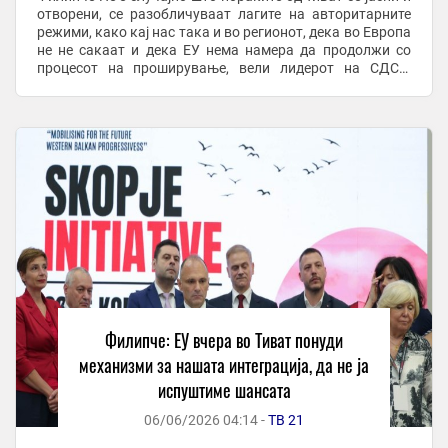
отворени, се разобличуваат лагите на авторитарните
режими, како кај нас така и во регионот, дека во Европа
не не сакаат и дека ЕУ нема намера да продолжи со
процесот на проширување, вели лидерот на СДСМ
Венко Филипче, во однос на политичките ...
Филипче: ЕУ вчера во Тиват понуди
механизми за нашата интеграција, да не ја
испуштиме шансата
06/06/2026 04:14 -
ТВ 21