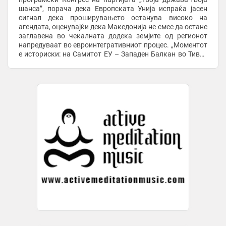
шанса”, порача дека Европската Унија испраќа јасен
сигнал дека проширувањето останува високо на
агендата, оценувајќи дека Македонија не смее да остане
заглавена во чекалната додека земјите од регионот
напредуваат во евроинтегративниот процес. „Моментот
е историски: на Самитот ЕУ – Западен Балкан во Тиват
на 5 јуни беше повторено дека овој дел од ...