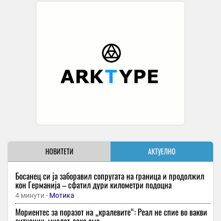
НОВИТЕТИ
АКТУЕЛНО
Босанец си ја заборавил сопругата на граница и продолжил
кон Германија – сфатил дури километри подоцна
4 минути -
Мотика
Мориентес за поразот на „кралевите“: Реал не спие во вакви
ситуации, мислат дека сме…