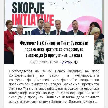
Филипче: На Самитот во Тиват ЕУ испрати
порака дека вратите се отворени, не
смееме да ја пропуштиме шансата
07/06/2026 10:59 -
Центар
-
Претседателот на СДСМ, Венко Филипче, на прес
конференцијата во рамки на меѓународната
конференција „Скопска иницијатива“се осврна на
пораките од Самитот за Западен Балкан на Европската
Унија во Тиват, нагласувајќи дека процесот на европска
интеграција влегува во клучна фаза која државата не
смее да ја пропушти. Филипче истакна дека самитот
испрати јасен сигнал дека Западниот Балкан припаѓа во
Европската Унија и дека за првпат се отвораат ...