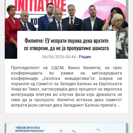
Филипче: ЕУ испрати порака дека вратите
се отворени, да не ја пропуштиме шансата
06/06/2026 04:44 -
Рацин
Претседателот на СДСМ, Венко Филипче, на прес
конференцијата во рамки на меѓународната
конференција „Скопска иницијатива“се осврна на
пораките од Самитот за Западен Балкан на Европската
Унија во Тиват, нагласувајќи дека процесот на европска
интеграција влегува во клучна фаза која државата не
смее да ја пропушти. Филипче истакна дека самитот
испрати јасен сигнал дека Западниот Балкан припаѓа во
Европската Унија и дека за првпат се отвораат ...