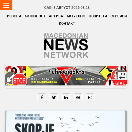
Toggle
САБ, 8 АВГУСТ 2026 08:28
navigation
ИЗВОРИ
АКТИВНОСТ
АРХИВА
АКТУЕЛНО
НОВИТЕТИ
СЕРВИСИ
КОНТАКТ