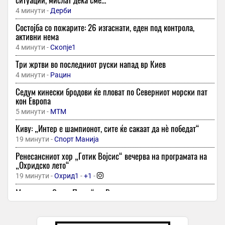
4 минути -
Дерби
Состојба со пожарите: 26 изгаснати, еден под контрола,
активни нема
4 минути -
Скопје1
Три жртви во последниот руски напад вр Киев
4 минути -
Рацин
Седум кинески бродови ќе пловат по Северниот морски пат
кон Европа
5 минути -
МТМ
Киву: „Интер е шампионот, сите ќе сакаат да нѐ победат“
19 минути -
Спорт Манија
Ренесансниот хор „Готик Војсис“ вечерва на програмата на
„Охридско лето“
19 минути -
Охрид1
-
+1
-
Манастир „Света Петка“ во Велгошти, оаза на нашето
духовно и културно богатство
19 минути -
Охрид Прес