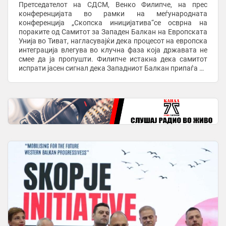
Претседателот на СДСМ, Венко Филипче, на прес
конференцијата во рамки на меѓународната
конференција „Скопска иницијатива“се осврна на
пораките од Самитот за Западен Балкан на Европската
Унија во Тиват, нагласувајќи дека процесот на европска
интеграција влегува во клучна фаза која државата не
смее да ја пропушти. Филипче истакна дека самитот
испрати јасен сигнал дека Западниот Балкан припаѓа во
Европската Унија и дека за првпат се отвораат ...