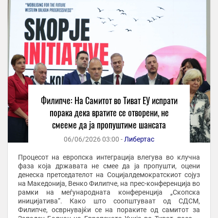
Филипче: На Самитот во Тиват ЕУ испрати
порака дека вратите се отворени, не
смееме да ја пропуштиме шансата
06/06/2026 03:00 -
Либертас
Процесот на европска интеграција влегува во клучна
фаза која државата не смее да ја пропушти, оцени
денеска претседателот на Социјалдемократскиот сојуз
на Македонија, Венко Филипче, на прес-конференција во
рамки на меѓународната конференција „Скопска
иницијатива“. Како што соопштуваат од СДСМ,
Филипче, осврнувајќи се на пораките од самитот за