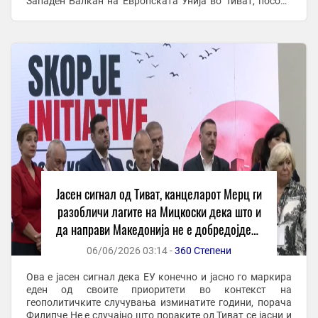
Западен Балкан на Европската Унија во Тиват, посочи
дека на самитот е испратен јасен сигнал дека ...
Јасен сигнал од Тиват, канцеларот Мерц ги
разобличи лагите на Мицкоски дека што и
да направи Македонија не е добредојдена
во ЕУ – вели Филипче
06/06/2026 03:14 -
360 Степени
Ова е јасен сигнал дека ЕУ конечно и јасно го маркира
еден од своите приоритети во контекст на
геополитичките случувања изминатите години, порача
Филипче Не е случајно што пораките од Тиват се јасни и