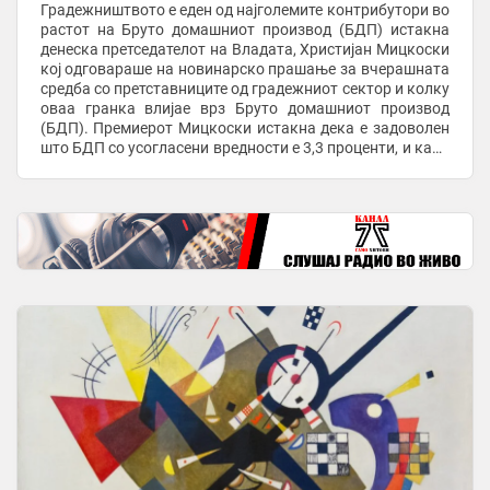
Градежништвото е еден од најголемите контрибутори во
растот на Бруто домашниот производ (БДП) истакна
денеска претседателот на Владата, Христијан Мицкоски
кој одговараше на новинарско прашање за вчерашната
средба со претставниците од градежниот сектор и колку
оваа гранка влијае врз Бруто домашниот производ
(БДП). Премиерот Мицкоски истакна дека е задоволен
што БДП со усогласени вредности е 3,3 проценти, и како
што рече е четврти во Европа. – ...