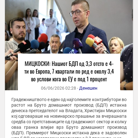
МИЦКОСКИ: Нашиот БДП од 3,3 отсто е 4-
ти во Европа, 7 квартали по ред е околу 3,4
во услови кога во ЕУ е под 1 процент
06/06/2026 02:28 -
Денешен
Градежништвото е еден од најголемите контрибутори во
растот на Бруто домашниот производ (БДП) истакна
денеска претседателот на Владата, Христијан Мицкоски
кој одговараше на новинарско прашање за вчерашната
средба со претставниците од градежниот сектор и колку
оваа гранка влијае врз Бруто домашниот производ
(БДП). Премиерот Мицкоски истакна дека е задоволен