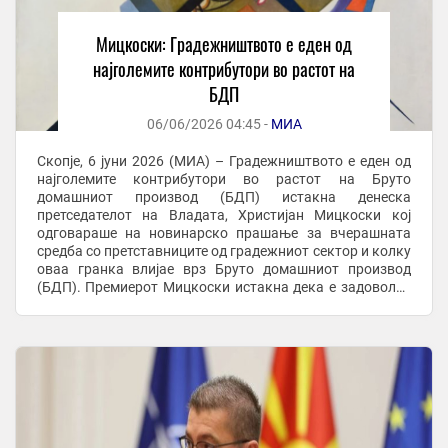
Мицкоски: Градежништвото е еден од
најголемите контрибутори во растот на
БДП
06/06/2026 04:45 -
МИА
Скопје, 6 јуни 2026 (МИА) – Градежништвото е еден од
најголемите контрибутори во растот на Бруто
домашниот производ (БДП) истакна денеска
претседателот на Владата, Христијан Мицкоски кој
одговараше на новинарско прашање за вчерашната
средба со претставниците од градежниот сектор и колку
оваа гранка влијае врз Бруто домашниот производ
(БДП). Премиерот Мицкоски истакна дека е задоволен
што БДП со усогласени вредности е 3,3 проценти, и како
што ...