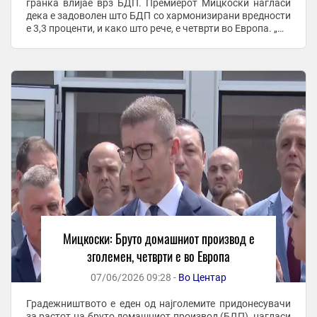
гранка влијае врз БДП. Премиерот Мицкоски нагласи
дека е задоволен што БДП со хармонизирани вредности
е 3,3 проценти, и како што рече, е четврти во Европа. „Ме
радува што БДП со ...
Мицкоски: Бруто домашниот производ е
зголемен, четврти е во Европа
07/06/2026 09:28 -
Во Центар
Градежништвото е еден од најголемите придонесувачи
за растот на бруто домашниот производ (БДП), нагласи