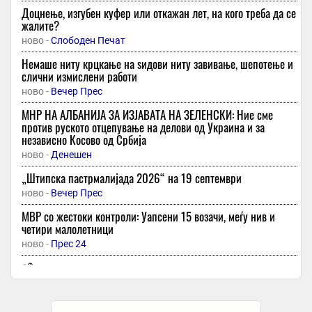
Доцнење, изгубен куфер или откажан лет, на кого треба да се
жалите?
ново -
Слободен Печат
Немаше ниту крцкање на ѕидови ниту завивање, шепотење и
слични измислени работи
ново -
Вечер Прес
МНР НА АЛБАНИЈА ЗА ИЗЈАВАТА НА ЗЕЛЕНСКИ: Ние сме
против руското отцепување на делови од Украина и за
независно Косово од Србија
ново -
Денешен
„Штипска пастрмалијада 2026“ на 19 септември
ново -
Вечер Прес
МВР со жестоки контроли: Уапсени 15 возачи, меѓу нив и
четири малолетници
ново -
Прес 24
📽️ приштина го симна украинското знаме, тирана му
одговори на зеленски нема паралела меѓу косово и украина
ново -
Плус Инфо