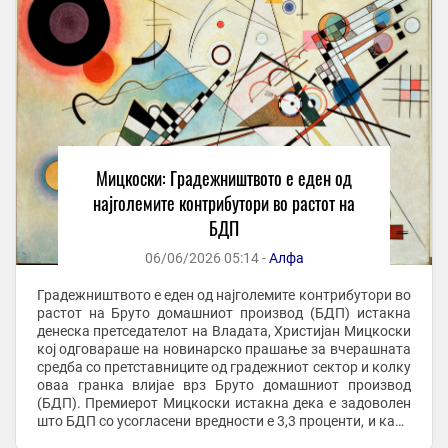
Мицкоски: Градежништвото е еден од
најголемите контрибутори во растот на
БДП
06/06/2026 05:14 -
Алфа
Градежништвото е еден од најголемите контрибутори во
растот на Бруто домашниот производ (БДП) истакна
денеска претседателот на Владата, Христијан Мицкоски
кој одговараше на новинарско прашање за вчерашната
средба со претставниците од градежниот сектор и колку
оваа гранка влијае врз Бруто домашниот производ
(БДП). Премиерот Мицкоски истакна дека е задоволен
што БДП со усогласени вредности е 3,3 проценти, и како
што рече е четврти во Европа. – ...