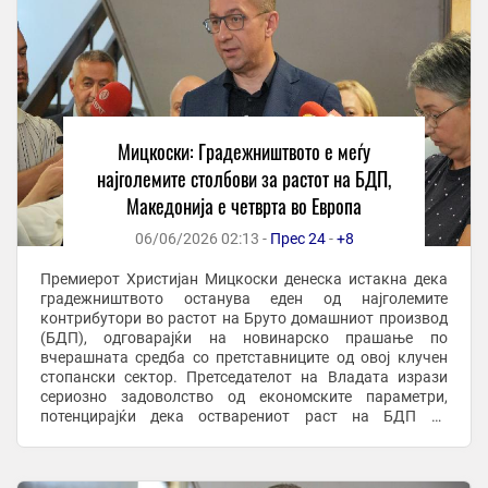
Мицкоски: Градежништвото е меѓу
најголемите столбови за растот на БДП,
Македонија е четврта во Европа
06/06/2026 02:13 -
Прес 24
-
+8
Премиерот Христијан Мицкоски денеска истакна дека
градежништвото останува еден од најголемите
контрибутори во растот на Бруто домашниот производ
(БДП), одговарајќи на новинарско прашање по
вчерашната средба со претставниците од овој клучен
стопански сектор. Претседателот на Владата изрази
сериозно задоволство од економските параметри,
потенцирајќи дека остварениот раст на БДП со
усогласени вредности изнесува 3,3 проценти, со што
земјава во ...