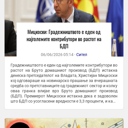
Мицкоски: Градежништвото е еден од
најголемите контрибутори во растот на
БДП
06/06/2026 05:14 -
Сител
Градежништвото е еден од најголемите контрибутори во
растот на Бруто домашниот производ (БДП) истакна
денеска претседателот на Владата, Христијан Мицкоски
кој одговараше на новинарско прашање за вчерашната
средба со претставниците од градежниот сектор и колку
оваа гранка влијае врз Бруто домашниот производ
(БДП). Премиерот Мицкоски истакна дека е задоволен
што БДП со усогласени вредности е 3,3 проценти, и како
што рече е четврти во Европа. - ...