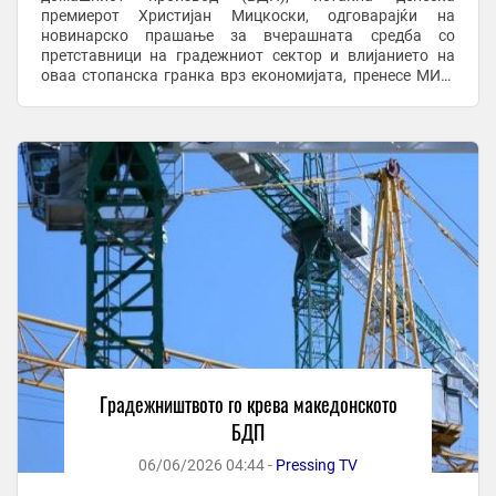
премиерот Христијан Мицкоски, одговарајќи на
новинарско прашање за вчерашната средба со
претставници на градежниот сектор и влијанието на
оваа стопанска гранка врз економијата, пренесе МИА.
Мицкоски изрази задоволство од најновите економски
показатели, ...
Градежништвото го крева македонското
БДП
06/06/2026 04:44 -
Pressing TV