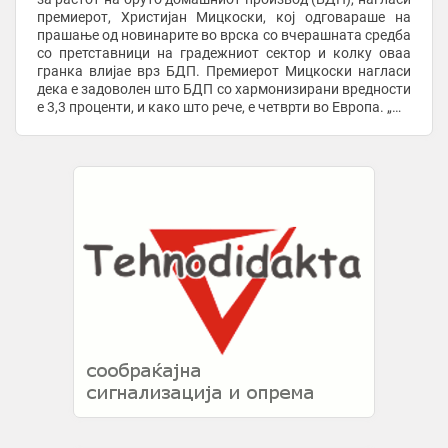
премиерот, Христијан Мицкоски, кој одговараше на
прашање од новинарите во врска со вчерашната средба
со претставници на градежниот сектор и колку оваа
гранка влијае врз БДП. Премиерот Мицкоски нагласи
дека е задоволен што БДП со хармонизирани вредности
е 3,3 проценти, и како што рече, е четврти во Европа. „Ме
радува што БДП со хармонизирани ...