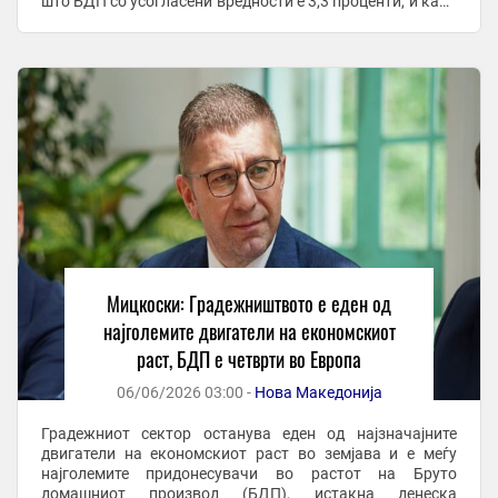
што БДП со усогласени вредности е 3,3 проценти, и како
што рече е четврти во Европа. – ...
Мицкоски: Градежништвото е еден од
најголемите двигатели на економскиот
раст, БДП е четврти во Европа
06/06/2026 03:00 -
Нова Македонија
Градежниот сектор останува еден од најзначајните
двигатели на економскиот раст во земјава и е меѓу
најголемите придонесувачи во растот на Бруто
домашниот производ (БДП), истакна денеска