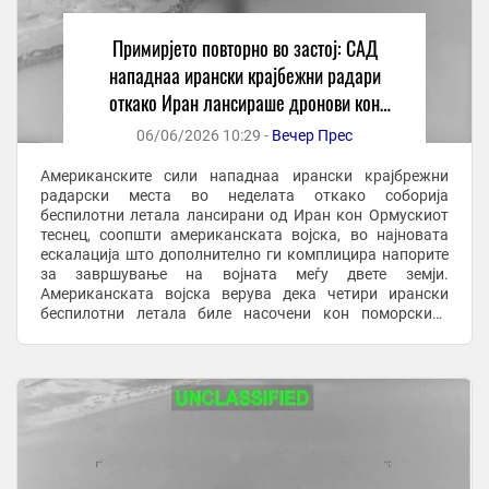
Примирјето повторно во застој: САД
нападнаа ирански крајбежни радари
откако Иран лансираше дронови кон
Ормускиот теснец
06/06/2026 10:29 -
Вечер Прес
Американските сили нападнаа ирански крајбрежни
радарски места во неделата откако соборија
беспилотни летала лансирани од Иран кон Ормускиот
теснец, соопшти американската војска, во најновата
ескалација што дополнително ги комплицира напорите
за завршување на војната меѓу двете земји.
Американската војска верува дека четири ирански
беспилотни летала биле насочени кон поморскиот
сообраќај во регионот, изјави американски функционер
за Ројтерс. ...