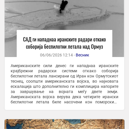
САД ги нападнаа иранските радари откако
соборија беспилотни летала над Ормуз
06/06/2026 12:14 -
Весник
Американските сили денес ги нападнаа иранските
крајбрежни радарски системи откако соборија
беспилотни летала лансирани од Иран кон Ормутскиот
теснец, соопшти американската војска, во најновата
ескалација што дополнително ги комплицира напорите
за завршување на војната меѓу двете земји.
Американската војска верува дека четирите ирански
беспилотни летала биле насочени кон поморскиот
сообраќај во регионот, изјави американски функционер
за ...