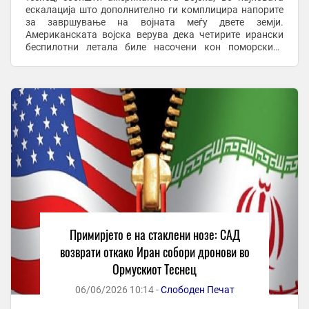
ескалација што дополнително ги комплицира напорите
за завршување на војната меѓу двете земји.
Американската војска верува дека четирите ирански
беспилотни летала биле насочени кон поморскиот
сообраќај во регионот, изјави американски функционер
за ...
Примирјето е на стаклени нозе: САД
возврати откако Иран собори дронови во
Ормускиот Теснец
06/06/2026 10:14 -
Слободен Печат