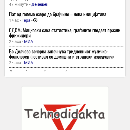
47 минути -
Денешен
Пат од големо езеро до брајчино – нова иницијатива
1 час -
Тера
-
СДСМ: Мицкоски сака статистика, граѓаните гледаат празни
фрижидери
2 часа -
МИА
Во Делчево вечерва започнува тридневниот музичко-
фолклорен фестивал со домашни и странски изведувачи
2 часа -
МИА
Делчево ја продлабочува соработката со четири општини од
Италија
2 часа -
МИА
Неделата на младите во Куманово со работилници, филмски
фестивал и дебати за младинските политики
2 часа -
МИА
МВР: Превентивни активности за спречување пожари и
имотни деликти, како и за безбедно учество во сообраќајот
2 часа -
МИА