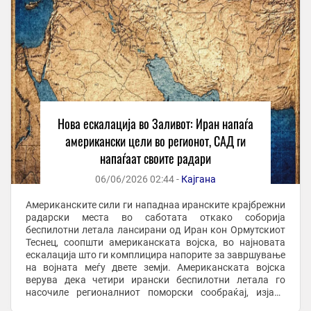
Нова ескалација во Заливот: Иран напаѓа
американски цели во регионот, САД ги
напаѓаат своите радари
06/06/2026 02:44 -
Кајгана
Американските сили ги нападнаа иранските крајбрежни
радарски места во саботата откако соборија
беспилотни летала лансирани од Иран кон Ормутскиот
Теснец, соопшти американската војска, во најновата
ескалација што ги комплицира напорите за завршување
на војната меѓу двете земји. Американската војска
верува дека четири ирански беспилотни летала го
насочиле регионалниот поморски сообраќај, изјави
американски функционер за Ројтерс. Централната ...