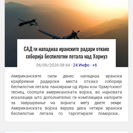
САД ги нападнаа иранските радари откако
соборија беспилотни летала над Хормуз
06/06/2026 08:44 -
24 Инфо
-
+6
Американските сили денес нападнаа ирански
крајбрежни радарски места откако соборија
беспилотни летала лансирани од Иран кон Ормутскиот
теснец, соопшти американската војска, во најновата
ескалација што дополнително ги комплицира напорите
за завршување на војната меѓу двете земји.
Американската војска верува дека четири ирански
беспилотни летала го таргетирале поморскиот
сообраќај во регионот, изјави американски функционер
за Ројтерс. ...