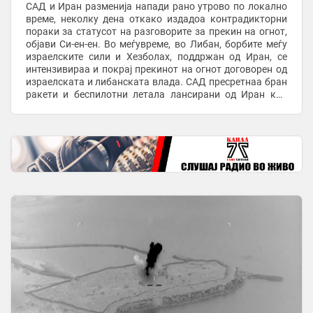
САД и Иран разменија напади рано утрово по локално
време, неколку дена откако издадоа контрадикторни
пораки за статусот на разговорите за прекин на огнот,
објави Си-ен-ен. Во меѓувреме, во Либан, борбите меѓу
израелските сили и Хезболах, поддржан од Иран, се
интензивираа и покрај прекинот на огнот договорен од
израелската и либанската влада. САД пресретнаа бран
ракети и беспилотни летала лансирани од Иран кон
Ормутскиот Теснец и во регионот ...