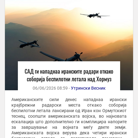
САД ги нападнаа иранските радари откако
соборија беспилотни летала над Хормуз
06/06/2026 08:59 -
Утрински Весник
Американските сили денес нападнаа ирански
крајбрежни радарски места откако соборија
беспилотни летала лансирани од Иран кон Ормутскиот
теснец, соопшти американската војска, во најновата
ескалација што дополнително ги комплицира напорите
за завршување на војната меѓу двете земји.
Американската војска верува дека четири ирански