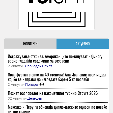
НОВИТЕТИ
АКТУЕЛНО
Истражување открива: Американците поминуваат најмногу
време гледајќи содржини за возрасни
2 минути -
Слободен Печат
Оваа фустан е спас на 40 степени! Ана Ивановиќ носи модел
кој ќе ве направи да изгледате барем 5 кг послаби
2 минути -
Попара
-
Познат распоредот на ракометниот турнир Струга 2026
32 минути -
Денешен
Мексико и Перу ги обновија дипломатските односи по повеќе
од три години