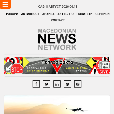
Toggle
САБ, 8 АВГУСТ 2026 06:13
navigation
ИЗВОРИ
АКТИВНОСТ
АРХИВА
АКТУЕЛНО
НОВИТЕТИ
СЕРВИСИ
КОНТАКТ