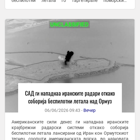
беспилотни летала го таргетирале поморскиот
сообраќај во регионот, изјави американски функционер
за Ројтерс. ...
САД ги нападнаа иранските радари откако
соборија беспилотни летала над Ормуз
06/06/2026 09:43 -
Вечер
Американските сили денес ги нападнаа иранските
крајбрежни радарски системи откако соборија
беспилотни летала лансирани од Иран кон Ормутскиот
теснец, соопшти американската војска, во најновата