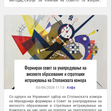
Методиј„-Скопје. За членови на Советот се избрани:
проф. д-р Игор Неделковски, Ректор на Универзитетот ...
Формиран совет за унапредување на
високото образование и стратешки
истражувања на Стопанската комора
03/06/2026 11:13 -
Алфа
Со одлука на Управниот одбор на Стопанската комора
на Македонија формиран е Совет за унапредување на
високото образование и стратешки истражувања на
Комората на чие чело на предлог на претседателот на