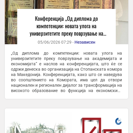
Конференција „Од диплома до
компетенции: новата улога на
универзитетите преку поврзување на
академијата и економијата“
05/06/2026 07:29 -
Независен
„Од диплома до компетенции: новата улога на
универзитетите преку поврзување на академијата и
економијата“ е наслов на конференцијата, што ќе се
одржи денеска во организација на Стопанската комора
на Македонија. Конференцијата, како што се наведува
во соопштението на Комората, има цел да отвори
национален и регионален дијалог за трансформација на
високото образование во функција на економскиот
развој, конкурентноста, иновациите, задржување на ...