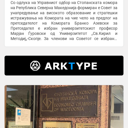
Со одлука на Управниот одбор на Стопанската комора
на Република Северна Македонија формиран е Совет за
унапредување на високото образование и стратешки
истражувања на Комората на чие чело на предлог на
претседателот на Комората Бранко Азевски за
Претседател е избран универзитетскиот професор
Марјан Ѓуровски од Универзитетот „Св.Кирил и
Методиј„-Скопје. За членови на Советот се избрани:
проф. д-р Игор Неделковски, Ректор на Универзитетот ...