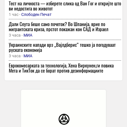
Тест на личноста — изберете слика од Ван Гог и откријте што
ви недостига во животот
1 час -
Слободен Печат
Дали Сеута беше само почеток? Во Шпанија, врие по
мигрантската криза, прстот покажан кон САД и Израел
3 часа -
МИА
Украинските напади врз „Вајлдберис“ тешко ја погодуваат
руската економија
3 часа -
МИА
Еврокoмесарката за технологија, Хена Виркунен,ги повика
Мета и ТикТок да се борат против дезинформациите
3 часа -
МИА
Мацут разговараше со Зеленски за билатералните односи и
ситуацијата во Украина
3 часа -
МИА
Битолскиот Камерен оркестар ќе одржи концерт на Големо
Езеро на Пелистер
3 часа -
МИА