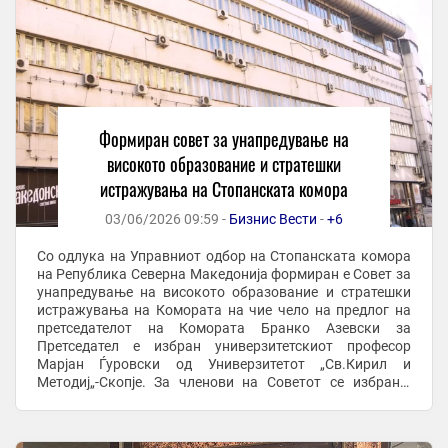
Формиран совет за унапредување на
високото образование и стратешки
истражувања на Стопанската комора
03/06/2026 09:59 -
Бизнис Вести
-
+6
Со одлука на Управниот одбор на Стопанската комора
на Република Северна Македонија формиран е Совет за
унапредување на високото образование и стратешки
истражувања на Комората на чие чело на предлог на
претседателот на Комората Бранко Азевски за
Претседател е избран универзитетскиот професор
Марјан Ѓуровски од Универзитетот „Св.Кирил и
Методиј„-Скопје. За членови на Советот се избрани:
проф. д-р Игор Неделковски, Ректор на Универзитетот ...