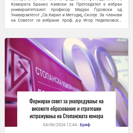
Комората Бранко Азевски за Претседател е избран
универзитетскиот професор Марјан Ѓуровски од
Универзитетот „Св.Кирил и Методиј„-Скопје. За членови
на Советот се избрани: проф. д-р Игор Неделковски,
Ректор на Универзитетот „Св.Климент ...
Формиран совет за унапредување на
високото образование и стратешки
истражувања на Стопанската комора
04/06/2026 12:44 -
Бриф