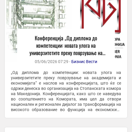
Конференција „Од диплома до
компетенции: новата улога на
универзитетите преку поврзување на
академијата и економијата“
05/06/2026 07:29 -
Бизнис Вести
„Од диплома до компетенции: новата улога на
универзитетите преку поврзување на академијата и
економијата“ е наслов на конференцијата, што ќе се
одржи денеска во организација на Стопанската комора
на Македонија. Конференцијата, како што се наведува
во соопштението на Комората, има цел да отвори
национален и регионален дијалог за трансформација на
високото образование во функција на економскиот
развој, конкурентноста, иновациите, задржување на ...