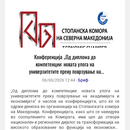
Конференција „Од диплома до
компетенции: новата улога на
универзитетите преку поврзување на
академијата и економијата“
06/06/2026 12:44 -
Бриф
„Од диплома до компетенции: новата улога на
универзитетите преку поврзување на академијата и
економијата“ е наслов на конференцијата, што ќе се
одржи денеска во организација на Стопанската комора
на Македонија. Конференцијата, како што се наведува
во соопштението на Комората, има цел да отвори
национален и регионален дијалог за трансформација на
високото образование во функција на економскиот