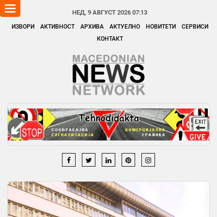
Toggle
НЕД, 9 АВГУСТ 2026 07:13
navigation
ИЗВОРИ
АКТИВНОСТ
АРХИВА
АКТУЕЛНО
НОВИТЕТИ
СЕРВИСИ
КОНТАКТ