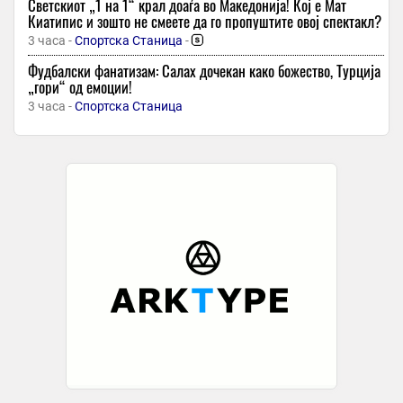
Светскиот „1 на 1“ крал доаѓа во Македонија! Кој е Мат
Киатипис и зошто не смеете да го пропуштите овој спектакл?
3 часа -
Спортска Станица
-
Фудбалски фанатизам: Салах дочекан како божество, Турција
„гори“ од емоции!
3 часа -
Спортска Станица
Дејвид Греј: За да се победи Шкендија, мора да бидеме на
нивото од лани кога го минавме Партизан
3 часа -
Sport Media
Андалузиски шамар за будење: Дефанзивниот колапс во
Даблин го разбесни Арсенал!
3 часа -
Спортска Станица
ТМРО: Владата да не дозволува андимакедонски
одбележувања на нејзина територија
3 часа -
Mactel
ЕУ бара уставни измени од Македонија, а ЕК ја изгубила
инстутиционалната меморија
3 часа -
Mactel
Шкендија без Положани на тренингот во Единбург, тренерот