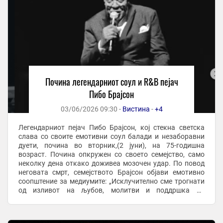
Почина легендарниот соул и R&B пејач
Пибо Брајсон
03/06/2026 09:30 -
Вистина
-
+4
Легендарниот пејач Пибо Брајсон, кој стекна светска
слава со своите емотивни соул балади и незаборавни
дуети, почина во вторник,(2 јуни), на 75-годишна
возраст. Почина опкружен со своето семејство, само
неколку дена откако доживеа мозочен удар. По повод
неговата смрт, семејството Брајсон објави емотивно
соопштение за медиумите: „Исклучително сме трогнати
од изливот на љубов, молитви и поддршка од
обожавателите, пријателите и колегите од ...