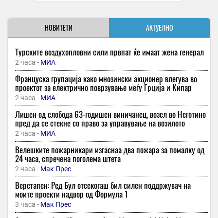
НОВИТЕТИ
АКТУЕЛНО
Турските воздухопловни сили првпат ќе имаат жена генерал
2 часа -
МИА
Француска групација како мнозински акционер влегува во
проектот за електрично поврзување меѓу Грција и Кипар
2 часа -
МИА
Лишен од слобода 63-годишен виничанец, возел во Неготино
пред да се стекне со право за управување на возилото
2 часа -
МИА
Велешките пожарникари изгаснаа два пожара за помалку од
24 часа, спречена поголема штета
2 часа -
Мак Прес
Верстапен: Ред Бул отсекогаш бил силен поддржувач на
моите проекти надвор од Формула 1
3 часа -
Мак Прес