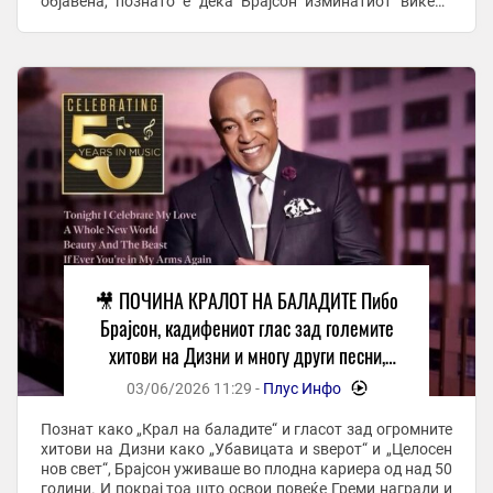
објавена, познато е дека Брајсон изминатиот викенд
претрпел мозочен удар, по што бил примен ...
🎥 ПОЧИНА КРАЛОТ НА БАЛАДИТЕ Пибо
Брајсон, кадифениот глас зад големите
хитови на Дизни и многу други песни,
замина во вечноста
03/06/2026 11:29 -
Плус Инфо
-
Познат како „Крал на баладите“ и гласот зад огромните
хитови на Дизни како „Убавицата и ѕверот“ и „Целосен
нов свет“, Брајсон уживаше во плодна кариера од над 50
години. И покрај тоа што освои повеќе Греми награди и