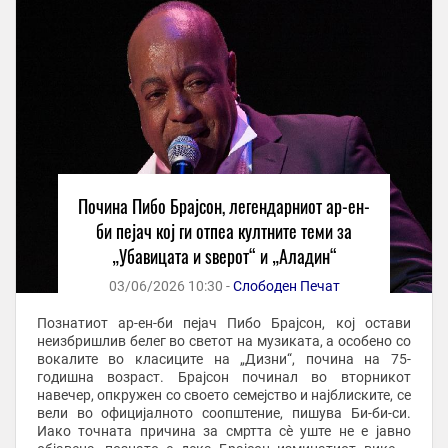
Почина Пибо Брајсон, легендарниот ар-ен-
би пејач кој ги отпеа култните теми за
„Убавицата и ѕверот“ и „Аладин“
03/06/2026 10:30 -
Слободен Печат
Познатиот ар-ен-би пејач Пибо Брајсон, кој остави
неизбришлив белег во светот на музиката, а особено со
вокалите во класиците на „Дизни“, почина на 75-
годишна возраст. Брајсон починал во вторникот
навечер, опкружен со своето семејство и најблиските, се
вели во официјалното соопштение, пишува Би-би-си.
Иако точната причина за смртта сè уште не е јавно