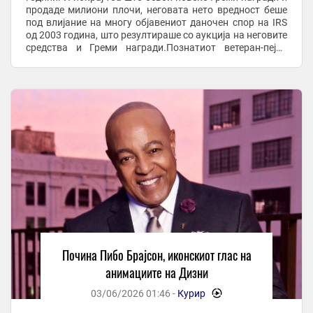
продаде милиони плочи, неговата нето вредност беше
под влијание на многу објавениот даночен спор на IRS
од 2003 година, што резултираше со аукција на неговите
средства и Греми награди.Познатиот ветеран-пејач
Пибо Брајсон, кој ...
Почина Пибо Брајсон, иконскиот глас на
анимациите на Дизни
03/06/2026 01:46 -
Курир
-