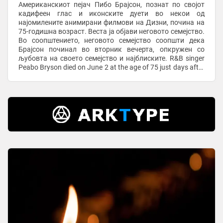
Американскиот пејач Пибо Брајсон, познат по својот
кадифеен глас и иконските дуети во некои од
најомилените анимирани филмови на Дизни, почина на
75-годишна возраст. Веста ја објави неговото семејство.
Во соопштението, неговото семејство соопшти дека
Брајсон починал во вторник вечерта, опкружен со
љубовта на своето семејство и најблиските. R&B singer
Peabo Bryson died on June 2 at the age of 75 just days after
suffering a stroke, his ...