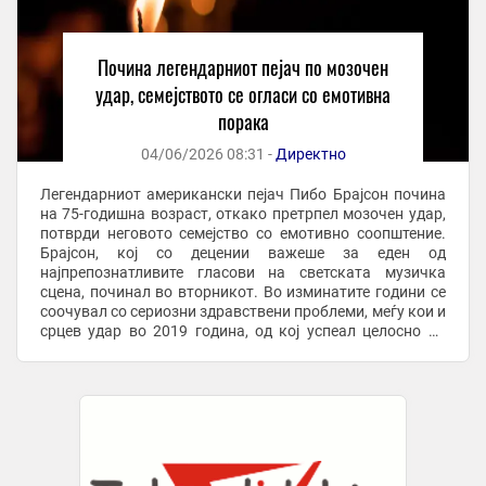
Почина легендарниот пејач по мозочен
удар, семејството се огласи со емотивна
порака
04/06/2026 08:31 -
Директно
Легендарниот американски пејач Пибо Брајсон почина
на 75-годишна возраст, откако претрпел мозочен удар,
потврди неговото семејство со емотивно соопштение.
Брајсон, кој со децении важеше за еден од
најпрепознатливите гласови на светската музичка
сцена, починал во вторникот. Во изминатите години се
соочувал со сериозни здравствени проблеми, меѓу кои и
срцев удар во 2019 година, од кој успеал целосно да
закрепне. Семејството ја соопшти веста ...