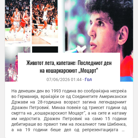
Животот лета, капетане: Последниот ден
на кошаркарскиот „Моцарт“
07/06/2026 01:44 -
Гол
На денешен ден во 1993 година во сообраќајна несреќа
во Германија, враќајќи се од Соединетите Американски
Држави на 28-годишна возраст загина легендарниит
Дражен Петровиќ. Минаа повеќе од триесет години од
смртта на „кошаркарскиот Моцарт“, а на сите и натаму
им недостига. Дражен Петровиќ на само 15 години
дебитираше во првиот тим на локалниот тим Шибенка,
а на 19 години беше дел од репрезентацијата на
Југославија на Олимписките игри во 1984 ...