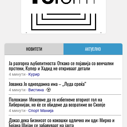
НОВИТЕТИ
АКТУЕЛНО
Ја разгореа љубопитноста: Откако се појавија со венчални
прстени, Купер и Хадид не откриваат детали
4 минути -
Курир
Јованка Јо однеодамна има – „Луда среќа“
4 минути -
Вистина
-
Положани: Можевме да го избегнеме вториот гол на
Хибернијан, но ќе се обидеме да возратиме во Скопје
4 минути -
Спорт Манија
Доказ дека бизнисот со кокошки одлично им оди: Мирко и
Бојана Шијан се забавуваат на јахта