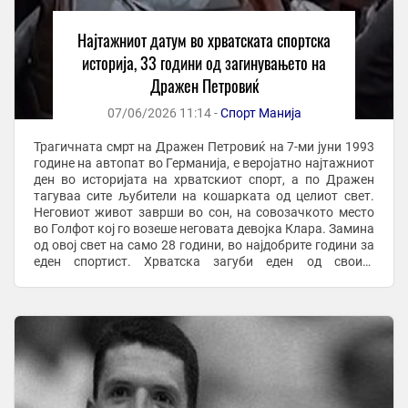
Најтажниот датум во хрватската спортска
историја, 33 години од загинувањето на
Дражен Петровиќ
07/06/2026 11:14 -
Спорт Манија
Трагичната смрт на Дражен Петровиќ на 7-ми јуни 1993
године на автопат во Германија, е веројатно најтажниот
ден во историјата на хрватскиот спорт, а по Дражен
тагуваа сите љубители на кошарката од целиот свет.
Неговиот живот заврши во сон, на совозачкото место
во Голфот кој го возеше неговата девојка Клара. Замина
од овој свет на само 28 години, во најдобрите години за
еден спортист. Хрватска загуби еден од своите
најголеми херои, најомилени ...