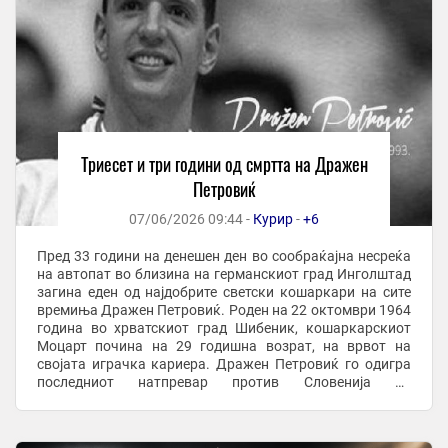
Триесет и три години од смртта на Дражен
Петровиќ
07/06/2026 09:44 -
Курир
-
+6
Пред 33 години на денешен ден во сообраќајна несреќа
на автопат во близина на германскиот град Инголштад
загина еден од најдобрите светски кошаркари на сите
времиња Дражен Петровиќ. Роден на 22 октомври 1964
година во хрватскиот град Шибеник, кошаркарскиот
Моцарт почина на 29 годишна возрат, на врвот на
својата играчка кариера. Дражен Петровиќ го одигра
последниот натпревар против Словенија во
квалификациите за Европското првенство во Вроцлав
...