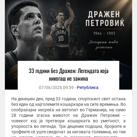
33 години без Дражен: Легендата која
никогаш не замина
07/06/2026 09:59 -
Република
На денешен ден, пред 33 години, спортскиот свет остана
без еден од најголемите кошаркари на сите времиња. Во
сообраќајна несреќа на автопат во Германија, на само
28 години згасна животот на Дражен Петровиќ –
човекот кој ја претвори кошарката во уметност, а
упорноста во легенда. Три децении подоцна, бројките и
трофеите сè уште сведочат за неговата големина, но тие