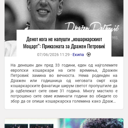
Денот кога не напушти „кошаркарскиот
Моцарт“: Приказната за Дражен Петровиќ
07/06/2026 11:29 -
Екипа
-
На денешен ден пред 33 години, еден од најголемите
европски кошаркари на сите времиња, Дражен
Петровиќ замина во вечноста. Нема роденден на
Дражен или годишница од неговата смрт која
кошаркарските фанатици ширум светот пропуштиле да
ја одбележат сите овие 31 годинa. Многу мастило е
потрошено сите овие изминати години во обидите со
збор да се опише кошаркарска големина како Дражен
Петровиќ, пишувани се бројни книги, монографии,
подготвувани ...