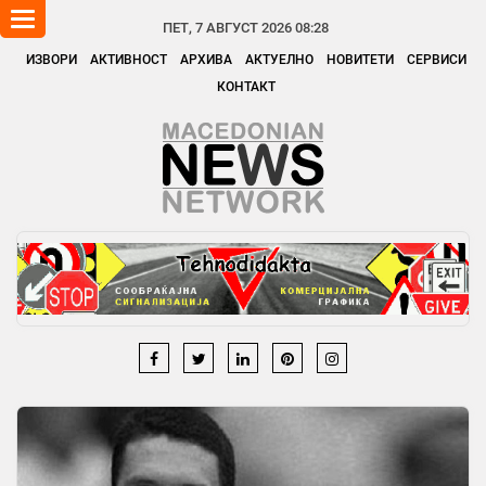
Toggle
ПЕТ, 7 АВГУСТ 2026 08:28
navigation
ИЗВОРИ
АКТИВНОСТ
АРХИВА
АКТУЕЛНО
НОВИТЕТИ
СЕРВИСИ
КОНТАКТ