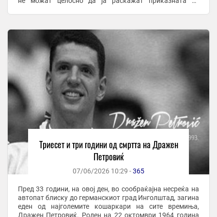
не можат целосно да ја раскажат приказната за
момчето од Шибеник кое со ...
Триесет и три години од смртта на Дражен
Петровиќ
07/06/2026 10:29 -
365
Пред 33 години, на овој ден, во сообраќајна несреќа на
автопат блиску до германскиот град Инголштад, загина
еден од најголемите кошаркари на сите времиња,
Дражен Петровиќ. Роден на 22 октомври 1964 година