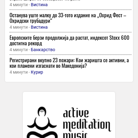
4 минути -
Вистина
Останува уште малку до 33-тото издание на „Охрид Фест –
Охридски трубадури“
4 минути -
Вистина
Европските берзи продолжија да растат, индексот Stoxx 600
достигна рекорд
4 минути -
Банкарство
Регистрирани вкупно 23 пожари: Кои жаришта се активни, а
кои пламени изгаснати во Македонија?
4 минути -
Курир
Најмалку 11 повредени во напади на Хутите врз Саудиска
Арабија
5 минути -
Телма
-
+1
„Тинекс“ основаше фирма-ќерка и ги префрли маркетите
како подружници, дали претстои продажба или
реорганизација?
5 минути -
Фактор
Стрелецот да биде пољубезен кон најблиските, Овенот ќе