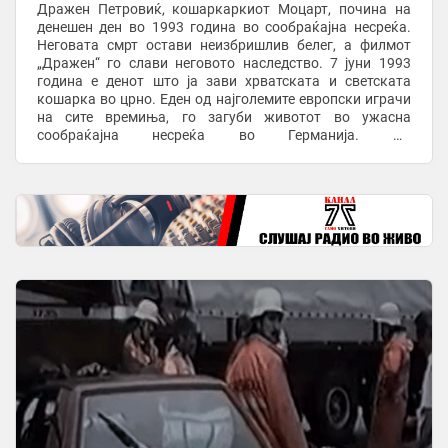
Дражен Петровиќ, кошаркаркиот Моцарт, почина на
денешен ден во 1993 година во сообраќајна несреќа.
Неговата смрт остави неизбришлив белег, а филмот
„Дражен“ го слави неговото наследство. 7 јуни 1993
година е денот што ја зави хрватската и светската
кошарка во црно. Еден од најголемите европски играчи
на сите времиња, го загуби животот во ужасна
сообраќајна несреќа во Германија. По
квалификацискиот натпревар на хрватската
репрезентација во ...