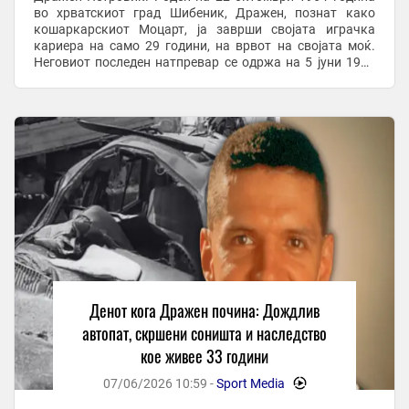
во хрватскиот град Шибеник, Дражен, познат како
кошаркарскиот Моцарт, ја заврши својата играчка
кариера на само 29 години, на врвот на својата моќ.
Неговиот последен натпревар се одржа на 5 јуни 1993
година, против Словенија во ...
Денот кога Дражен почина: Дождлив
автопат, скршени соништа и наследство
кое живее 33 години
07/06/2026 10:59 -
Sport Media
-