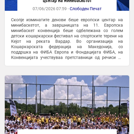
07/06/2026 07:59 -
Слободен Печат
Скопје изминатите денови беше европски центар на
минибаскетот, а завршницата на 11. Европска
минибаскет конвенција беше одбележана со голем
детски кошаркарски фестивал на спортските терени на
Кејот на реката Вардар. Во организација на
Кошаркарската федерација на Македонија, со
поддршка на ФИБА Европа и Фондацијата ФИБА, на
Конвенцијата учествуваа претставници од речиси 40
европски земји, што претставува уште една потврда за
значењето на овој ...