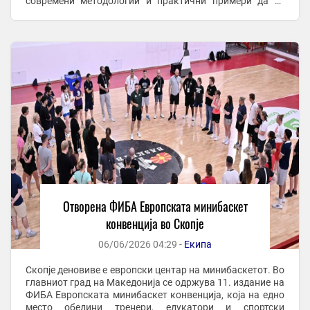
современи методологии и практични примери да се
унапреди работата со децата и да се поттикне ...
Отворена ФИБА Европската минибаскет
конвенција во Скопје
06/06/2026 04:29 -
Екипа
Скопје деновиве е европски центар на минибаскетот. Во
главниот град на Македонија се одржува 11. издание на
ФИБА Европската минибаскет конвенција, која на едно
место обедини тренери, едукатори и спортски