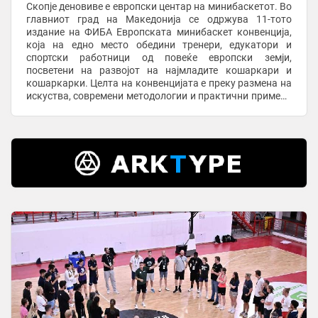
Скопје деновиве е европски центар на минибаскетот. Во
главниот град на Македонија се одржува 11-тото
издание на ФИБА Европската минибаскет конвенција,
која на едно место обедини тренери, едукатори и
спортски работници од повеќе европски земји,
посветени на развојот на најмладите кошаркари и
кошаркарки. Целта на конвенцијата е преку размена на
искуства, современи методологии и практични примери
да се унапреди работата со децата и да се ...