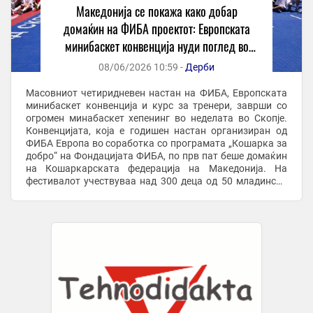
Македонија се покажа како добар
домаќин на ФИБА проектот: Европската
минибаскет конвенција нуди поглед во
светла иднина
08/06/2026 10:59 -
Дерби
Масовниот четиридневен настан на ФИБА, Европската
минибаскет конвенција и курс за тренери, заврши со
огромен минабаскет хепенинг во неделата во Скопје.
Конвенцијата, која е годишен настан организиран од
ФИБА Европа во соработка со програмата „Кошарка за
добро“ на Фондацијата ФИБА, по прв пат беше домаќин
на Кошаркарската федерација на Македонија. На
фестивалот учествуваа над 300 деца од 50 младински
клубови, кои се натпреваруваа и учествуваа ...