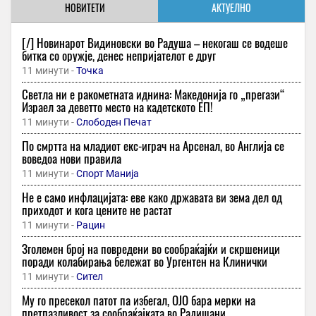
НОВИТЕТИ
АКТУЕЛНО
[/] Новинарот Видиновски во Радуша – некогаш се водеше
битка со оружје, денес непријателот е друг
11 минути -
Точка
Светла ни е ракометната иднина: Македонија го „прегази“
Израел за деветто место на кадетското ЕП!
11 минути -
Слободен Печат
По смртта на младиот екс-играч на Арсенал, во Англија се
воведоа нови правила
11 минути -
Спорт Манија
Не е само инфлацијата: еве како државата ви зема дел од
приходот и кога цените не растат
11 минути -
Рацин
Зголемен број на повредени во сообраќајќи и скршеници
поради колабирања бележат во Ургентен на Клинички
11 минути -
Сител
Му го пресекол патот па избегал, ОЈО бара мерки на
претпазливост за сообраќајката во Радишани