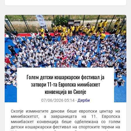
унапреди работата со децата и да се поттикне ...
Голем детски кошаркарски фестивал ја
затвори 11-та Европска минибаскет
конвенција во Скопје
07/06/2026 05:14 -
Дерби
Скопје изминатите денови беше европски центар на
минибаскетот, а завршницата на 11. Европска
минибаскет конвенција беше одбележана со голем
детски кошаркарски фестивал на спортските терени на