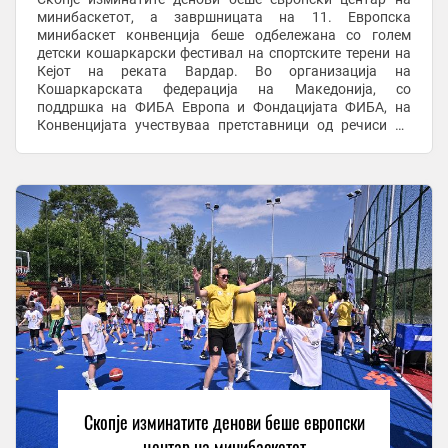
минибаскетот, а завршницата на 11. Европска
минибаскет конвенција беше одбележана со голем
детски кошаркарски фестивал на спортските терени на
Кејот на реката Вардар. Во организација на
Кошаркарската федерација на Македонија, со
поддршка на ФИБА Европа и Фондацијата ФИБА, на
Конвенцијата учествуваа претставници од речиси 40
европски земји, што претставува уште една потврда за
значењето на овој ...
Скопје изминатите денови беше европски
центар на минибаскетот