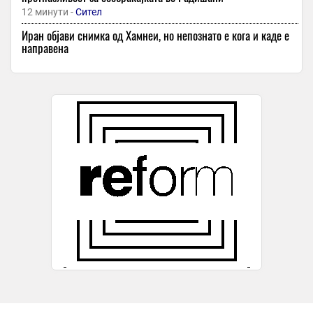
12 минути -
Сител
Иран објави снимка од Хамнеи, но непознато е кога и каде е
направена
12 минути -
Вечер
Водата во Куманово безбедна за пиење
12 минути -
МРТ
СДСМ за то за 35 години независност: Ниту еден вистински
државен успех во овие три и пол децении, не носи потпис на
ВМРО
12 минути -
Локално
Зошто косата ви паѓа кога користите апчиња за слабеење?
26 минути -
Вечер Прес
Истражувачите дојдоа до неверојатно откритие: Има мажи
кои се докажани како најверни
26 минути -
Вечер Прес
Британците бараат зајакнување на украинската одбрана:
„Зимата не е годишна доба, таа е оружје“
26 минути -
Локално