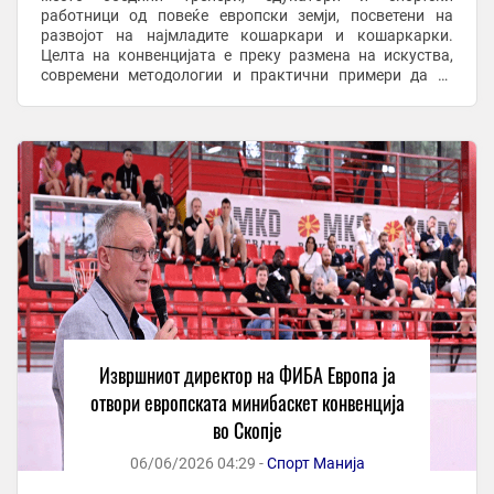
работници од повеќе европски земји, посветени на
развојот на најмладите кошаркари и кошаркарки.
Целта на конвенцијата е преку размена на искуства,
современи методологии и практични примери да се
унапреди работата со децата и да се поттикне ...
Извршниот директор на ФИБА Европа ја
отвори европската минибаскет конвенција
во Скопје
06/06/2026 04:29 -
Спорт Манија