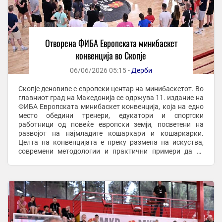
Отворена ФИБА Европската минибаскет
конвенција во Скопје
06/06/2026 05:15 -
Дерби
Скопје деновиве е европски центар на минибаскетот. Во
главниот град на Македонија се одржува 11. издание на
ФИБА Европската минибаскет конвенција, која на едно
место обедини тренери, едукатори и спортски
работници од повеќе европски земји, посветени на
развојот на најмладите кошаркари и кошаркарки.
Целта на конвенцијата е преку размена на искуства,
современи методологии и практични примери да се
унапреди работата со децата и да се поттикне ...