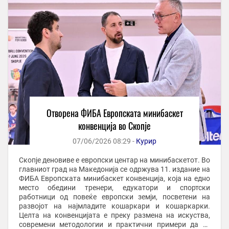
Отворена ФИБА Европската минибаскет
конвенција во Скопје
07/06/2026 08:29 -
Курир
Скопје деновиве е европски центар на минибаскетот. Во
главниот град на Македонија се одржува 11. издание на
ФИБА Европската минибаскет конвенција, која на едно
место обедини тренери, едукатори и спортски
работници од повеќе европски земји, посветени на
развојот на најмладите кошаркари и кошаркарки.
Целта на конвенцијата е преку размена на искуства,
современи методологии и практични примери да се