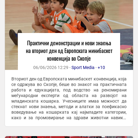
Практични демонстрации и нови знаења
на вториот ден од Европската минибаскет
конвенција во Скопје
06/06/2026 12:29 -
Sport Media
-
+10
Вториот ден од Европската минибаскет конвенција, која
се одржува во Скопје, беше во знакот на практичната
работа и едукацијата, под водство на реномирани
меѓународни експерти од областа на развојот на
младинската кошарка. Учесниците имаа можност да
стекнат нови знаења, методи и алатки за поефикасно
воведување на кошарката кај најмладите категории,
како и за промовирање на здрави животни навики,
спортски вредности и правилен развој на децата ...