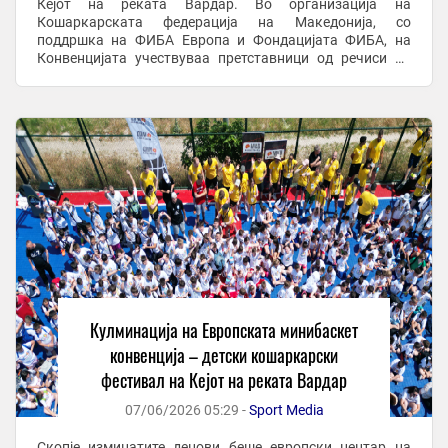
Кејот на реката Вардар. Во организација на
Кошаркарската федерација на Македонија, со
поддршка на ФИБА Европа и Фондацијата ФИБА, на
Конвенцијата учествуваа претставници од речиси 40
европски земји, што претставува уште една потврда за
значењето на овој ...
Кулминација на Европската минибаскет
конвенција – детски кошаркарски
фестивал на Кејот на реката Вардар
07/06/2026 05:29 -
Sport Media
Скопје изминатите денови беше европски центар на