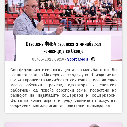
Отворена ФИБА Европската минибаскет
конвенција во Скопје
06/06/2026 09:59 -
Sport Media
-
Скопје деновиве е европски центар на минибаскетот. Во
главниот град на Македонија се одржува 11. издание на
ФИБА Европската минибаскет конвенција, која на едно
место обедини тренери, едукатори и спортски
работници од повеќе европски земји, посветени на
развојот на најмладите кошаркари и кошаркарки.
Целта на конвенцијата е преку размена на искуства,
современи методологии и практични примери да се
унапреди работата со децата и да се поттикне ...