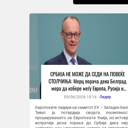
СРБИЈА НЕ МОЖЕ ДА СЕДИ НА ПОВЕЌЕ
СТОЛЧИЊА: Мерц порача дека Белград
мора да избере меѓу Европа, Русија и
Кина
05/06/2026 10:14 -
Лидер
Европските лидери на самитот ЕУ – Западен Бал
Тиват ја потврдија својата посветено
проширувањето на Европската Унија, но истов
испратија јасна порака до Србија дека неј