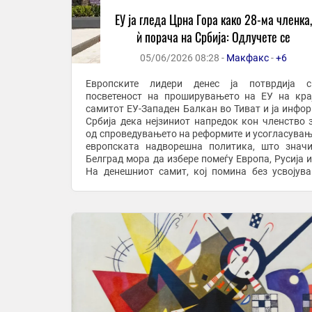
ЕУ ја гледа Црна Гора како 28-ма членка,
ѝ порача на Србија: Одлучете се
05/06/2026 08:28 -
Макфакс
-
+6
Европските лидери денес ја потврдија св
посветеност на проширувањето на ЕУ на кра
самитот ЕУ-Западен Балкан во Тиват и ја инфо
Србија дека нејзиниот напредок кон членство 
од спроведувањето на реформите и усогласувањ
европската надворешна политика, што знач
Белград мора да избере помеѓу Европа, Русија и
На денешниот самит, кој помина без усвојув
заедничка изјава, лидерите на ЕУ и нејзините ...