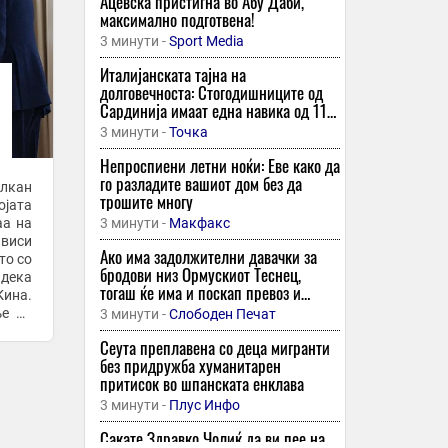
Ацевска пристигна во Абу Даби,
максимално подготвена!
3 минути -
Sport Media
Италијанската тајна на
долговечноста: Стогодишниците од
Сардинија имаат една навика од 11
часа неделно
3 минути -
Точка
Непроспиени летни ноќи: Еве како да
го разладите вашиот дом без да
алкан
трошите многу
ојата
аа на
3 минути -
Макфакс
ависи
Ако има задолжителни давачки за
то со
бродови низ Ормускиот Теснец,
дека
тогаш ќе има и поскап превоз и
Кина.
енергија низ целиот свет, реагираат
ње на
3 минути -
Слободен Печат
поморски здруженија
Сеута преплавена со деца мигранти
без придружба хуманитарен
притисок во шпанската енклава
3 минути -
Плус Инфо
Сакате Здравко Чолиќ да ви пее на