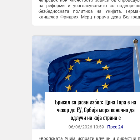
напредок кон членството зависи од спроведу
на реформи и усогласувањето со надвореш
безбедносната политика на Унијата. Германскиот
канцелар Фридрих Мерц порача дека Белгра
јасно да одлучи каде ја гледа својата иднина.
можно да се ...
Брисел со јасен избор: Црна Гора е на
чекор до ЕУ, Србија мора конечно да
одлучи на која страна е
06/06/2026 10:59 -
Прес 24
Европската Унија испрати клучни и директни 