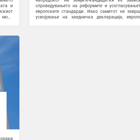
вањето
напредокот на земјите-кандидатки ќе завис
ната и
спроведувањето на реформите и усогласување
европските стандарди. Иако самитот не завр
д мора
усвојување на заедничка декларација, европ
 „Не е
претставници ја повторија својата поддршк
европската ...
пораки