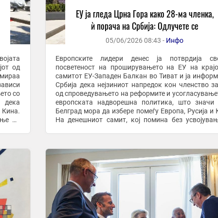
ЕУ ја гледа Црна Гора како 28-ма членка,
ѝ порача на Србија: Одлучете се
05/06/2026 08:43 -
Инфо
ојата
Европските лидери денес ја потврдија сво
јот од
посветеност на проширувањето на ЕУ на крај
рмираа
самитот ЕУ-Западен Балкан во Тиват и ја инфор
зависи
Србија дека нејзиниот напредок кон членство з
ето со
од спроведувањето на реформите и усогласување
и дека
европската надворешна политика, што значи
 Кина.
Белград мора да избере помеѓу Европа, Русија и 
ање на
На денешниот самит, кој помина без усвојува
заедничка изјава, лидерите на ЕУ и нејзините ...