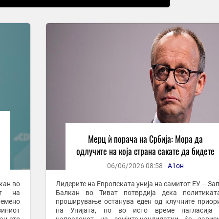
Мерц ѝ порача на Србија: Мора да
одлучите на која страна сакате да бидете
06/06/2026 08:58 -
А1он
кан во
Лидерите на Европската унија на самитот ЕУ – За
ст на
Балкан во Тиват потврдија дека политикат
ремено
проширување останува еден од клучните приор
зиниот
на Унијата, но во исто време нагласија 