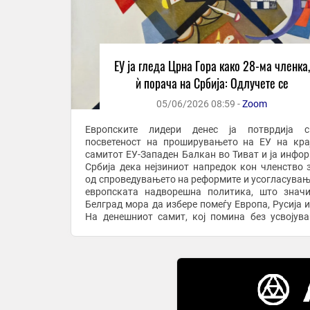
ЕУ ја гледа Црна Гора како 28-ма членка,
ѝ порача на Србија: Одлучете се
05/06/2026 08:59 -
Zoom
Европските лидери денес ја потврдија св
посветеност на проширувањето на ЕУ на кра
самитот ЕУ-Западен Балкан во Тиват и ја инфо
Србија дека нејзиниот напредок кон членство 
од спроведувањето на реформите и усогласувањ
европската надворешна политика, што знач
Белград мора да избере помеѓу Европа, Русија и
На денешниот самит, кој помина без усвојув
заедничка изјава, лидерите на ЕУ и нејзините ...