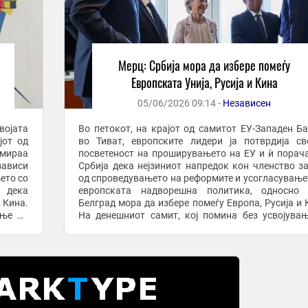
Мерц: Србија мора да избере помеѓу
Европската Унија, Русија и Кина
05/06/2026 09:14 -
Независен
ојата
Во петокот, на крајот од самитот ЕУ-Западен Б
јот од
во Тиват, европските лидери ја потврдија св
рмираа
посветеност на проширувањето на ЕУ и ѝ порач
зависи
Србија дека нејзиниот напредок кон членство з
ето со
од спроведувањето на реформите и усогласување
и дека
европската надворешна политика, односно 
 Кина.
Белград мора да избере помеѓу Европа, Русија и 
ање на
На денешниот самит, кој помина без усвојува
заедничка декларација, лидерите на ЕУ и ...