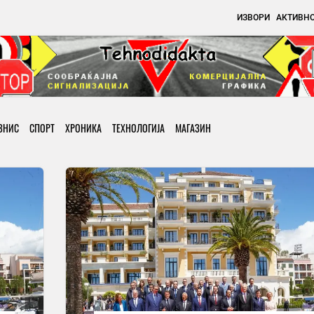
ИЗВОРИ
АКТИВН
ЗНИС
СПОРТ
ХРОНИКА
ТЕХНОЛОГИЈА
МАГАЗИН