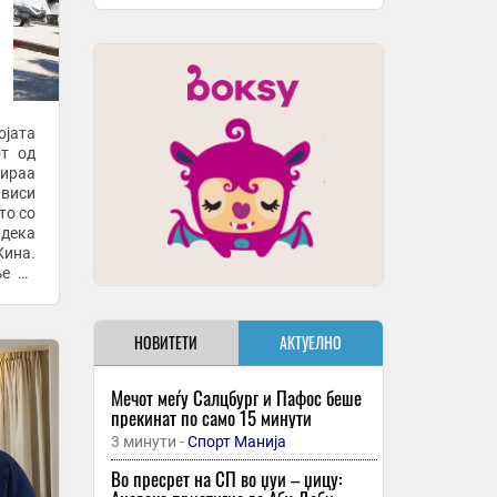
јата
от од
мираа
ависи
то со
 дека
Кина.
ње на
НОВИТЕТИ
АКТУЕЛНО
Мечот меѓу Салцбург и Пафос беше
прекинат по само 15 минути
3 минути -
Спорт Манија
Во пресрет на СП во џуи – џицу: