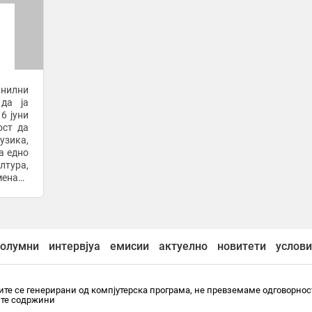
инилни
 да ја
6 јуни
ост да
узика,
тура,
мената
увајќи
олумни
интервјуа
емисии
актуелно
новитети
услови
те се генерирани од компјутерска програма, не превземаме одговорнос
ите содржини