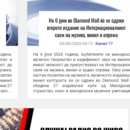
На 6 јуни во Diamond Mall ќе се одржи
второто издание на Интернационалниот
саем на музика, винил и опрема
03/06/2026 05:15 -
Канал 77
На 6 јуни 2026 година, љубителите на македон
штво и
музичко творештво и кадифениот звук на винил
ост да
имаат можност да присуствуваат на Интернацио
узика,
саем на музика, винил и аудио опрема. Овој уни
светен
настан посветен на музиката, музичкото издаваш
винил
винил културата ќе се одржи во Diamond Mall
ини 27
обедини 27 издавачки куќи од Македони
како и
странство, како и македонски музички уметници
вираат
ќе ги промовираат своите албуми. Посетителите ќе 