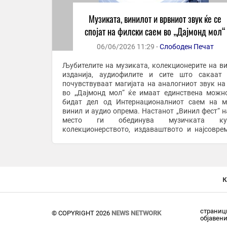
Музиката, винилот и врвниот звук ќе се
спојат на филски саем во „Дајмонд мол“
06/06/2026 11:29 -
Слободен Печат
Љубителите на музиката, колекционерите на в
изданија, аудиофилите и сите што сакаат
почувствуваат магијата на аналогниот звук на 
во „Дајмонд мол“ ќе имаат единствена можн
бидат дел од Интернационалниот саем на м
винил и аудио опрема. Настанот „Винил фест“ на едно
место ги обединува музичката кул
колекционерството, издаваштвото и најсовре
аудиотехнологија. Во текот на целиот ден, почн
од 10.00 ...
к
страници
© COPYRIGHT 2026
NEWS NETWORK
објавен