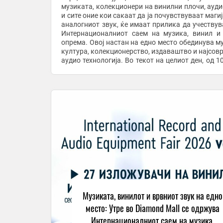
музиката, колекционери на винилни плочи, ауд
и сите оние кои сакаат да ја почувствуваат маги
аналогниот звук, ќе имаат прилика да учествув
Интернационалниот саем на музика, винил и
опрема. Овој настан на едно место обединува м
култура, колекционерство, издаваштво и најсов
аудио технологија. Во текот на целиот ден, од 10:00 до
22:00 часот, посетителите ќе ...
Музиката, винилот и врвниот звук на едно
место: Утре во Diamond Mall се одржува
Интернационалниот саем на музика,