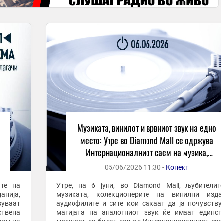
Музиката, винилот и врвниот звук на едно
о
место: Утре во Diamond Mall се одржува
Интернационалниот саем на музика,
винил и опрема
05/06/2026 11:30 -
Конект
ите на
Утре, на 6 јуни, во Diamond Mall, љубители
анија,
музиката, колекционерите на винилни издан
вуваат
аудиофилите и сите кои сакаат да ја почувств
ствена
магијата на аналогниот звук ќе имаат единс