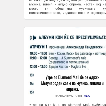
можност да бидат дел од Интернационалниот с
музика, винил и аудио опрема, настан кој н
место ги обединува музичката кул
колекционерството, издаваштвото и најсовре
аудио технологија. Во текот на целиот ден, почн
од 10.00 до ...
Утре во Diamond Mall ќе се одржи
Меѓународен саем на музика, винили и
опрема.
05/06/2026 02:00 -
365
Утре, на 6-ти јуни, во Diamond Mall, љубител