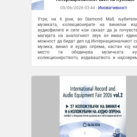
винил и опрема
05/06/2026 03:44 -
Иновативност
Утре, на 6 јуни, во Diamond Mall, љубител
музиката, колекционерите на винилни изд
аудиофилите и сите кои сакаат да ја почувст
магијата на аналогниот звук ќе имаат един
можност да бидат дел од Интернационалниот с
музика, винил и аудио опрема, настан кој н
место ги обединува музичката кул
колекционерството, издаваштвото и најсовре
аудио технологија. Во текот на целиот ден, почн
од 10.00 до ...