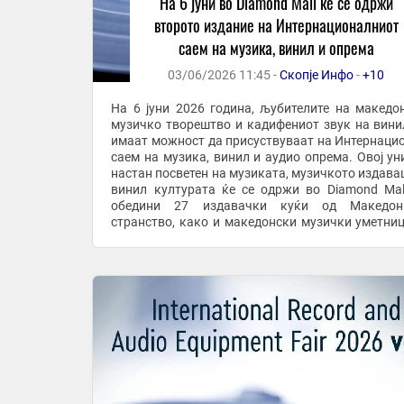
На 6 јуни во Diamond Mall ќе се одржи
второто издание на Интернационалниот
саем на музика, винил и опрема
03/06/2026 11:45 -
Скопје Инфо
-
+10
На 6 јуни 2026 година, љубителите на македо
музичко творештво и кадифениот звук на вини
имаат можност да присуствуваат на Интернаци
саем на музика, винил и аудио опрема. Овој ун
настан посветен на музиката, музичкото издава
винил културата ќе се одржи во Diamond Mal
обедини 27 издавачки куќи од Македон
странство, како и македонски музички уметниц
ќе ги промовираат своите албуми. Посетителите ќ