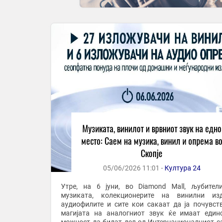
Музиката, винилот и врвниот звук на едно
место: Саем на музика, винил и опрема в
Скопје
05/06/2026 11:01 -
Култура 24
Утре, на 6 јуни, во Diamond Mall, љубител
музиката, колекционерите на винилни изд
аудиофилите и сите кои сакаат да ја почувст
магијата на аналогниот звук ќе имаат един