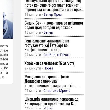
Олеснувањето доаѓа: Три знаци овој
петок конечно го оставаат тешкиот
период зад себе, среќата им се враќа
на голема врата
13 минути -
Вечер Прес
Сидни Свини волонтира во нејзиниот
роден град погоден од пожари
13 минути -
Вечер
Гент славеше минимално на
гостувањето кај Гетеборг во
ското
Конференциската лига
от ќе
нален
27 минути -
Слободен Печат
катен
Хороскоп за четврток (6 август)
тво и
 и ќе
27 минути -
Порта
ја и
Македонскиот тренер Цвете
, кои
Делиоски започнува
...
интернационална кариера – ќе го
предводи холандскиот ВВ Марсен
27 минути -
Спортска Мрежа
Шкендија минимално поразена од
Хибернијан во првиот меч од КЛ
27 минути -
Курир