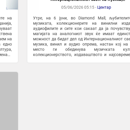
винил и опрема
05/06/2026 05:15 -
Центар
ите на
Утре, на 6 јуни, во Diamond Mall, љубители
анија,
музиката, колекционерите на винилни издан
вуваат
аудиофилите и сите кои сакаат да ја почувств
ствена
магијата на аналогниот звук ќе имаат единс
аем на
можност да бидат дел од Интернационалниот са
а едно
музика, винил и аудио опрема, настан кој на
тура,
место ги обединува музичката култ
мената
колекционерството, издаваштвото и најсоврем
увајќи
аудио технологија. Во текот на целиот ден, почну
од 10.00 до ...