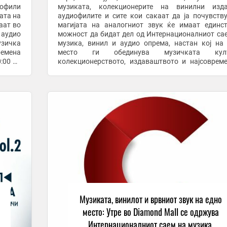
иофили
музиката, колекционерите на винилни издан
јата на
аудиофилите и сите кои сакаат да ја почувств
аат во
магијата на аналогниот звук ќе имаат единс
 аудио
можност да бидат дел од Интернационалниот са
узичка
музика, винил и аудио опрема, настан кој на
ремена
место ги обединува музичката култ
колекционерството, издаваштвото и најсоврем
аудио технологија. Во текот на целиот ден, почнувајќи
од 10.00 до ...
Музиката, винилот и врвниот звук на едно
место: Утре во Diamond Mall се одржува
Интернационалниот саем на музика,