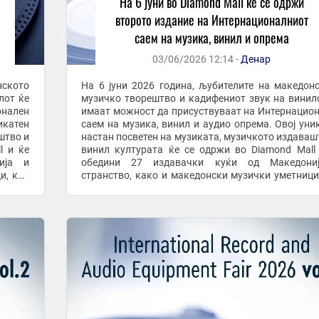
На 6 јуни во Diamond Mall ќе се одржи
второто издание на Интернационалниот
саем на музика, винил и опрема
03/06/2026 12:14 -
Денар
нското
На 6 јуни 2026 година, љубителите на македон
лот ќе
музичко творештво и кадифениот звук на винил
онален
имаат можност да присуствуваат на Интернацио
икатен
саем на музика, винил и аудио опрема. Овој уни
штво и
настан посветен на музиката, музичкото издаваш
l и ќе
винил културата ќе се одржи во Diamond Mall
ија и
обедини 27 издавачки куќи од Македони
и, кои
странство, како и македонски музички уметници
е ...
ќе ги промовираат своите албуми. Посетителите ќе 