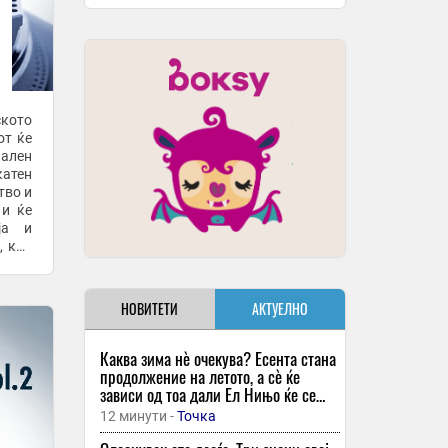
ското
от ќе
нален
катен
тво и
 и ќе
ја и
, кои
...
НОВИТЕТИ
АКТУЕЛНО
Каква зима нè очекува? Есента стана
продолжение на летото, а сè ќе
зависи од тоа дали Ел Нињо ќе се
засили
12 минути -
Точка