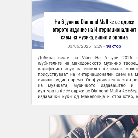
На 6 јуни во Diamond Mall ќе се одржи
второто издание на Интернационалниот
саем на музика, винил и опрема
03/06/2026 12:29 -
Фактор
Добивај вести на Viber На 6 јуни 2026 година,
љубителите на македонското музичко творе
кадифениот звук на винилот ќе имаат можн
присуствуваат на Интернационален саем на м
винили аудио опрема. Овој уникатен настан по
на музиката, музичкото издаваштво и 
културата ќе се одржи во Diamond Mall и ќе обед
издавачки куќи од Македонија и странство, 
македонски музички уметници, кои ќе ги промо
своите ...