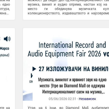
аем на
можност да бидат дел од Интернационалниот са
а едно
музика, винил и аудио опрема, настан кој на
тура,
место ги обединува музичката култ
мената
колекционерството, издаваштвото и најсоврем
увајќи
аудио технологија. Во текот на целиот ден, почну
од 10.00 до ...
Музиката, винилот и врвниот звук на едно
место: Утре во Diamond Mall се одржува
Интернационалниот саем на музика,
винил и опрема
05/06/2026 02:31 -
Независен
ите на
Утре, на 6 јуни, во Diamond Mall, љубители