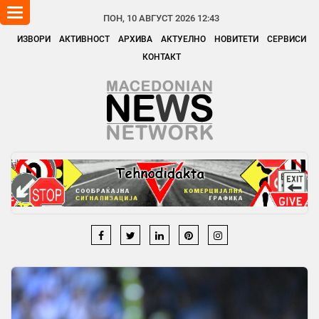
Toggle
ПОН, 10 АВГУСТ 2026 12:43
navigation
ИЗВОРИ
АКТИВНОСТ
АРХИВА
АКТУЕЛНО
НОВИТЕТИ
СЕРВИСИ
КОНТАКТ