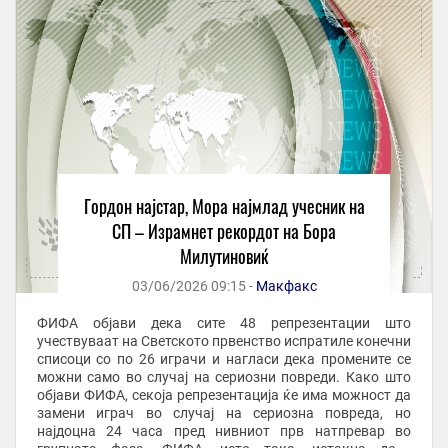
Гордон најстар, Мора најмлад учесник на
СП – Израмнет рекордот на Бора
Милутиновиќ
03/06/2026 09:15 -
Макфакс
ФИФА објави дека сите 48 репрезентации што
учествуваат на Светското првенство испратиле конечни
списоци со по 26 играчи и нагласи дека промените се
можни само во случај на сериозни повреди. Како што
објави ФИФА, секоја репрезентација ќе има можност да
замени играч во случај на сериозна повреда, но
најдоцна 24 часа пред нивниот прв натпревар во