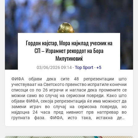
Гордон најстар, Мора најмлад учесник на
СП – Израмнет рекордот на Бора
Милутиновиќ
03/06/2026 09:14 -
Top Sport
-
+5
ФИФА објави дека сите 48 репрезентации што
учествуваат на Светското првенство испратиле конечни
списоци со по 26 играчи и нагласи дека промените се
можни само во случај на сериозни повреди. Како што
објави ФИФА, секоја репрезентација ќе има можност да
замени играч во случај на сериозна повреда, но
најдоцна 24 часа пред нивниот прв натпревар во
групната фаза. ФИФА, исто така, истакна дека
шкотскиот голман Крег Гордон е најстариот играч на ...