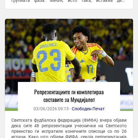
групната фаза. ФИФА, исто така, истакна дека
шкотскиот голман Крег Гордон е најстариот играч на ...
Репрезентациите ги комплетираа
составите за Мундијалот
03/06/2026 09:15 -
Слободен Печат
Светската фудбалска федерација (ФИФА) вчера објави
дека сите 48 репрезентации учеснички на Светското
првенство ги испратиле конечните списоци со по 26
играчи. Како што објави ФИФА, секоја репрезентација