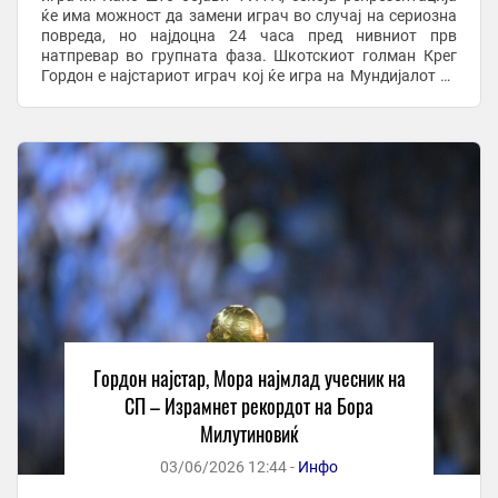
ќе има можност да замени играч во случај на сериозна
повреда, но најдоцна 24 часа пред нивниот прв
натпревар во групната фаза. Шкотскиот голман Крег
Гордон е најстариот играч кој ќе игра на Мундијалот со
43 години и 162 дена, додека пак ...
Гордон најстар, Мора најмлад учесник на
СП – Израмнет рекордот на Бора
Милутиновиќ
03/06/2026 12:44 -
Инфо