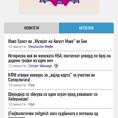
НОВИТЕТИ
АКТУЕЛНО
Макс Ернст во „Музејот на Август Маке” во Бон
10 минути -
Deutsche Welle
Историска ноќ во женската НБА, постигнат рекорд по број на
дадени тројки на еден меч
10 минути -
Спорт Манија
-
КФМ отвори конкурс за „вајлд-карта“ за учество во
Суперлигата!
10 минути -
Гол
Шкендија се збогува со еден играч пред реваншот со
Хибернијан!
10 минути -
Гол
(Гео)политички zeitgeist: кога судбината е потешка од
реалноста