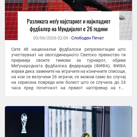
Разликата меѓу најстариот и најмладиот
фудбалер на Мундијалот е 26 години
03/06/2026 02:00 -
Слободен Печат
Сите 48 национални фудбалски репрезентации што
учествуваат на овогодинешното Светско првенство ги
пријавија своите тимови за турнирот, објави
Меѓународната фудбалска федерација (ФИФА). ФИФА
изјави дека замените на играчите на конечните списоци,
на кои се вклучени 26 играчи, се можни само во случај
на сериозна повреда или болест што се случила до 24
часа пред почетокот на првиот натпревар на таа
репрезентација на Мундијалот. Најстариот играч ...