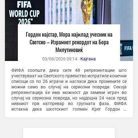
Гордон најстар, Мора најмлад учесник на
Светско – Израмнет рекордот на Бора
Милутиновиќ
03/06/2026 09:14 -
Кајгана
ФИФА соопшти дека сите 48 репрезентации што
учествуваат на Светското првенство испратиле конечни
списоци со по 26 играчи и нагласи дека промените се
можни само во случај на сериозни повреди. Секоја
репрезентација ќе има можност да замени играч во
случај на сериозна повреда, но најдоцна 24 часа пред
нивниот прв натпревар во групната фаза. ФИФА
истакна дека шкотскиот голман Крег Гордон е
најстариот играч на турнирот со 43 години и 162 дена, а
...