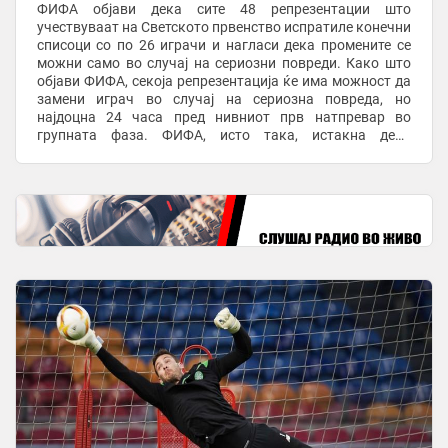
ФИФА објави дека сите 48 репрезентации што
учествуваат на Светското првенство испратиле конечни
списоци со по 26 играчи и нагласи дека промените се
можни само во случај на сериозни повреди. Како што
објави ФИФА, секоја репрезентација ќе има можност да
замени играч во случај на сериозна повреда, но
најдоцна 24 часа пред нивниот прв натпревар во
групната фаза. ФИФА, исто така, истакна дека
шкотскиот голман Крег Гордон е најстариот играч на ...