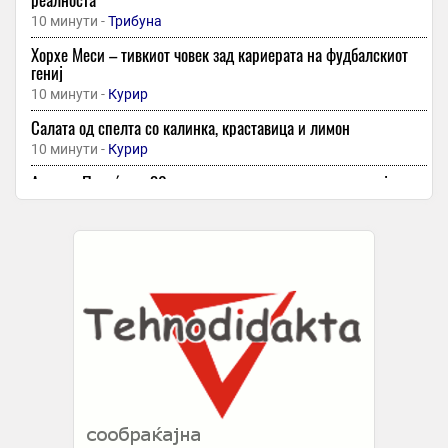
10 минути -
Трибуна
Хорхе Меси – тивкиот човек зад кариерата на фудбалскиот
гениј
10 минути -
Курир
Салата од спелта со калинка, краставица и лимон
10 минути -
Курир
Акцент: Повеќе од 30 години искуство во дигитализација на
деловните процеси и изведувач на националниот проект е-
Фактура
10 минути -
Точка
230 мигранти во еден чамец го преминале Ламанш кон
Велика Британија
10 минути -
Скопје1
Од овие навики за пиење кафе стареете побрзо
10 минути -
Независен
Подзаборавени јадења од нашите баби – белмуш, мачкало…
10 минути -
Република