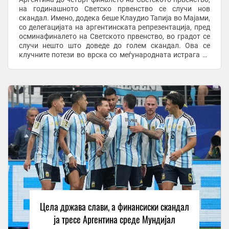
на годинашното Светско првенство се случи нов
скандал. Имено, додека беше Клаудио Тапија во Мајами,
со делегацијата на аргентинската репрезентација, пред
осминафиналето на Светското првенство, во градот се
случи нешто што доведе до голем скандал. Ова се
клучните потези во врска со меѓународната истрага за
управувањето со средствата од ...
Цела држава слави, а финансиски скандал
ја тресе Аргентина среде Мундијал