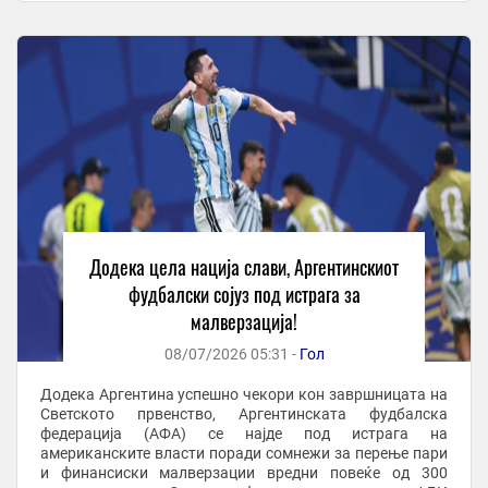
Додека цела нација слави, Аргентинскиот
фудбалски сојуз под истрага за
малверзација!
08/07/2026 05:31 -
Гол
Додека Аргентина успешно чекори кон завршницата на
Светското првенство, Аргентинската фудбалска
федерација (АФА) се најде под истрага на
американските власти поради сомнежи за перење пари
и финансиски малверзации вредни повеќе од 300