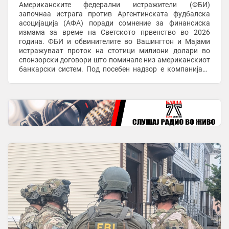
Американските федерални истражители (ФБИ)
започнаа истрага против Аргентинската фудбалска
асоцијација (АФА) поради сомнение за финансиска
измама за време на Светското првенство во 2026
година. ФБИ и обвинителите во Вашингтон и Мајами
истражуваат проток на стотици милиони долари во
спонзорски договори што поминале низ американскиот
банкарски систем. Под посебен надзор е компанијата
„TourProdEnter LLC“ од Флорида, преку чии фиктивни
компании ...