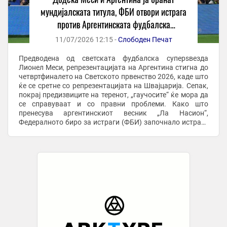
мундијалската титула, ФБИ отвори истрага
против Аргентинската фудбалска
федерација
11/07/2026 12:15 -
Слободен Печат
Предводена од светската фудбалска суперѕвезда
Лионел Меси, репрезентацијата на Аргентина стигна до
четвртфиналето на Светското првенство 2026, каде што
ќе се сретне со репрезентацијата на Швајцарија. Сепак,
покрај предизвиците на теренот, „гаучосите“ ќе мора да
се справуваат и со правни проблеми. Како што
пренесува аргентинскиот весник „Ла Насион“,
Федералното биро за истраги (ФБИ) започнало истрага
против Аргентинската фудбалска асоцијација ...