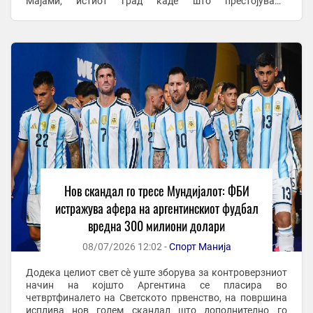
Мајами, истиот град каде што престојуваше
аргентинската делегација предводена од ...
Нов скандал го тресе Мундијалот: ФБИ
истражува афера на аргентинскиот фудбал
вредна 300 милиони долари
08/07/2026 12:02 -
Спорт Манија
Додека целиот свет сè уште зборува за контроверзниот
начин на којшто Аргентина се пласира во
четвртфиналето на Светското првенство, на површина
исплива нов голем скандал што дополнително го