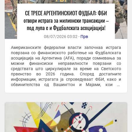
СЕ ТРЕСЕ АРГЕНТИНСКИОТ ФУДБАЛ: ФБИ
отвори истрага за милионски трансакции –
под лупа е и Фудбалската асоцијација!
08/07/2026 03:02 -
Прв
Американските федерални власти започнаа истрага
поврзана со финансиското работење на Фудбалската
асоцијација на Аргентина (AFA), поради сомневања за
можни финансиски неправилности поврзани со
средствата што циркулирале за време на Светското
првенство во 2026 година. Според достапните
информации, истрагата ја спроведуваат ФБИ, како и
обвинителства од Вашингтон и Мајами, кои ги
анализираат финансиските текови на стотици милиони
долари од ...