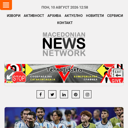
Toggle
ПОН, 10 АВГУСТ 2026 12:58
navigation
ИЗВОРИ
АКТИВНОСТ
АРХИВА
АКТУЕЛНО
НОВИТЕТИ
СЕРВИСИ
КОНТАКТ