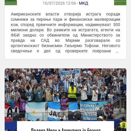
10/07/2026 12:06 -
МКД
Американските власти отворија истрага поради
сомнежи за перење пари и финансиски малверзации
кои, според првичните информации, надминуваат 300
милиони долари. Во рамките на истрагата, агенти на
ФБИ заедно со обвинители од Министерството за
правда на САД во Мајами разговарале со
аргентинскиот бизнисмен Гиљермо Тофони. Неговото
сведочење е дел од проверките поврзани со
комерцијалните договори на АФА и паричните
трансакции кои биле реализирани ...
Додека Меси и Аргентина ја бранат