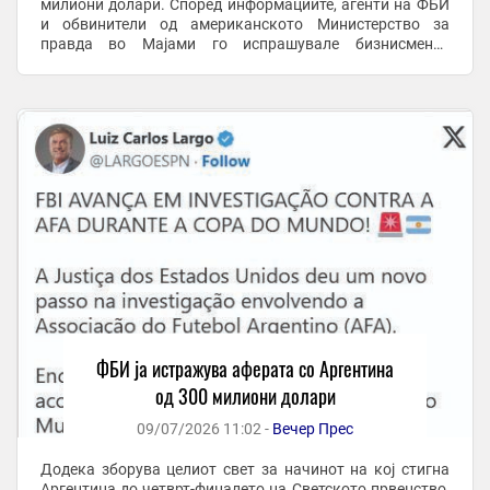
милиони долари. Според информациите, агенти на ФБИ
и обвинители од американското Министерство за
правда во Мајами го испрашувале бизнисменот
Гиљермо Тофони, како дел од истрагата за
комерцијалните договори на АФА ...
ФБИ ја истражува аферата со Аргентина
од 300 милиони долари
09/07/2026 11:02 -
Вечер Прес
Додека зборува целиот свет за начинот на кој стигна
Аргентина до четврт-финалето на Светското првенство,