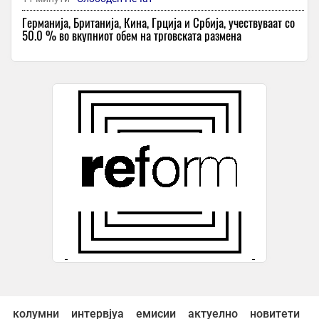
Германија, Британија, Кина, Грција и Србија, учествуваат со
50.0 % во вкупниот обем на трговската размена
12 минути -
Локално
Горештините би можеле да го „изедат“ растот на ЕУ:
Екстремното лето ќе ја чини Европа 180 милијарди евра
12 минути -
Република
Илиевска: ВМРО-ДПМНЕ го исполни ветувањето, за две
години пензионерите добија линеарно зголемување на
пензиите од 7.000 денари
12 минути -
Курир
-
За малку избегната несреќа во Хрватска – товарен воз
поминал на црвено, машиновозачот отстранет од работа
12 минути -
Слободен Печат
Ужас во Србија: две девојчиња изболе со нож тинејџерка и ја
оставиле да крвави на улица во Белград
12 минути -
Слободен Печат
Од утре значително поевтини цени на горивата во
Македонија
колумни
интервјуа
емисии
актуелно
новитети