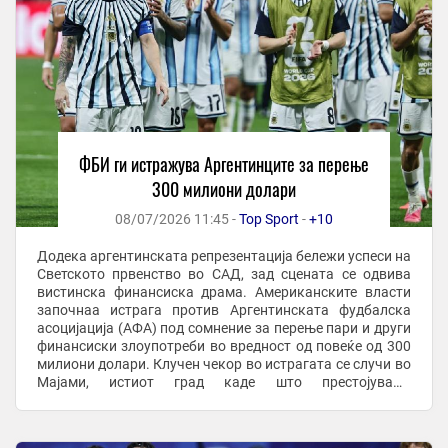
ФБИ ги истражува Аргентинците за перење
300 милиони долари
08/07/2026 11:45 -
Top Sport
-
+10
Додека аргентинската репрезентација бележи успеси на
Светското првенство во САД, зад сцената се одвива
вистинска финансиска драма. Американските власти
започнаа истрага против Аргентинската фудбалска
асоцијација (АФА) под сомнение за перење пари и други
финансиски злоупотреби во вредност од повеќе од 300
милиони долари. Клучен чекор во истрагата се случи во
Мајами, истиот град каде што престојуваше
аргентинската делегација предводена од ...