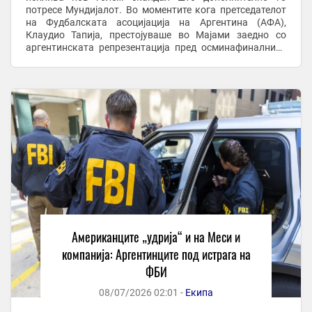
потресе Мундијалот. Во моментите кога претседателот
на Фудбалската асоцијација на Аргентина (АФА),
Клаудио Тапија, престојуваше во Мајами заедно со
аргентинската репрезентација пред осминафиналниот
дуел, во истиот град се одвивале клучни активности ...
Американците „удрија“ и на Меси и
компанија: Аргентинците под истрага на
ФБИ
08/07/2026 02:01 -
Екипа