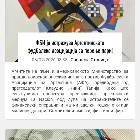
ФБИ ја истражува Аргентинската
фудбалска асоцијација за перење пари!
08/07/2026 03:33 -
Спортска Станица
Агентите на ФБИ и американското Министерство за
правда покренаа опсежна истрага против Фудбалската
Асоцијација на Аргентина (АФА), предводена од
претседателот Клаудио „Чики“ Тапија. Како што
ексклузивно пренесува престижниот аргентински
медиум La Nacion, под лупа на истражителите се
финансиски операции и матни зделки тешки стотици
милиони долари. Сомнителни сметки, фиктивни фирми
и фантомски исплати Според изворите од САД,
американските ...