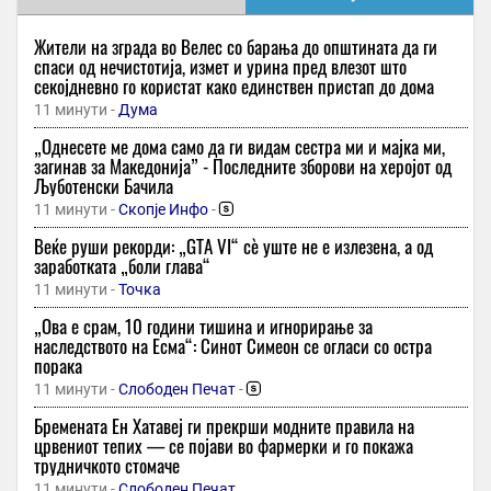
Жители на зграда во Велес со барања до општината да ги
спаси од нечистотија, измет и урина пред влезот што
секојдневно го користат како единствен пристап до дома
11 минути -
Дума
„Однесете ме дома само да ги видам сестра ми и мајка ми,
загинав за Македонија” - Последните зборови на херојот од
Љуботенски Бачила
11 минути -
Скопје Инфо
-
Веќе руши рекорди: „GTA VI“ сè уште не е излезена, а од
заработката „боли глава“
11 минути -
Точка
„Ова е срам, 10 години тишина и игнорирање за
наследството на Есма“: Синот Симеон се огласи со остра
порака
11 минути -
Слободен Печат
-
Бремената Ен Хатавеј ги прекрши модните правила на
црвениот тепих — се појави во фармерки и го покажа
трудничкото стомаче
11 минути -
Слободен Печат