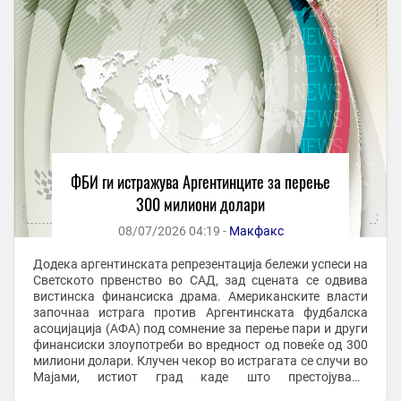
ФБИ ги истражува Аргентинците за перење
300 милиони долари
08/07/2026 04:19 -
Макфакс
Додека аргентинската репрезентација бележи успеси на
Светското првенство во САД, зад сцената се одвива
вистинска финансиска драма. Американските власти
започнаа истрага против Аргентинската фудбалска
асоцијација (АФА) под сомнение за перење пари и други
финансиски злоупотреби во вредност од повеќе од 300
милиони долари. Клучен чекор во истрагата се случи во
Мајами, истиот град каде што престојуваше
аргентинската делегација предводена од ...