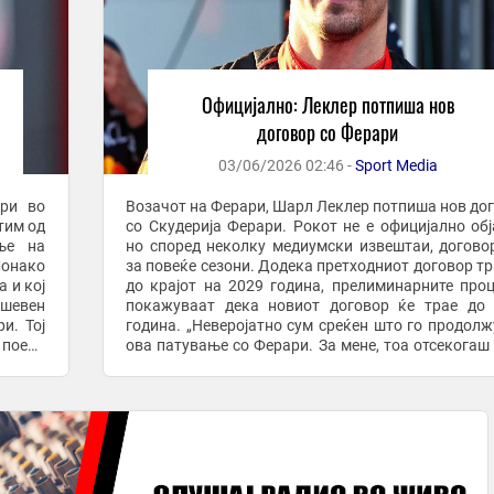
Официјално: Леклер потпиша нов
договор со Ферари
03/06/2026 02:46 -
Sport Media
ри во
Возачот на Ферари, Шарл Леклер потпиша нов до
тим од
со Скудерија Ферари. Рокот не е официјално обј
ње на
но според неколку медиумски извештаи, догово
Монако
за повеќе сезони. Додека претходниот договор т
 и кој
до крајот на 2029 година, прелиминарните про
ушевен
покажуваат дека новиот договор ќе трае до
и. Тој
година. „Неверојатно сум среќен што го продол
 поени
ова патување со Ферари. За мене, тоа отсекогаш
...
многу повеќе од само тим. Тоа е тим на ...