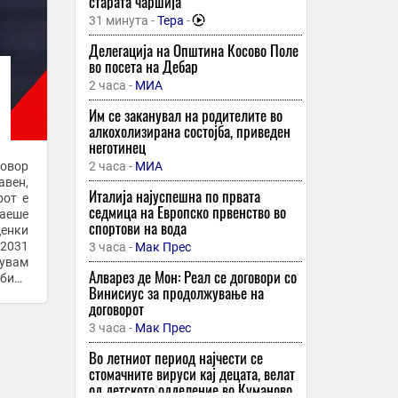
старата чаршија
31 минута -
Тера
-
Делегација на Општина Косово Поле
во посета на Дебар
2 часа -
МИА
Им се заканувал на родителите во
алкохолизирана состојба, приведен
неготинец
говор
2 часа -
МИА
авен,
Италија најуспешна по првата
рот е
седмица на Европско првенство во
раеше
спортови на вода
ценки
 2031
3 часа -
Мак Прес
жувам
Алварез де Мон: Реал се договори со
 било
Винисиус за продолжување на
договорот
3 часа -
Мак Прес
Во летниот период најчести се
стомачните вируси кај децата, велат
од детското одделение во Куманово