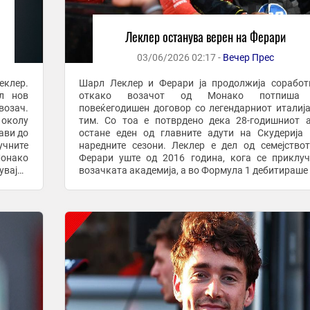
Леклер останува верен на Ферари
03/06/2026 02:17 -
Вечер Прес
еклер.
Шарл Леклер и Ферари ја продолжија соработ
л нов
откако возачот од Монако потпиша
озач.
повеќегодишен договор со легендарниот италиј
околу
тим. Со тоа е потврдено дека 28-годишниот 
ави до
остане еден од главните адути на Скудерија
чните
наредните сезони. Леклер е дел од семејство
Монако
Ферари уште од 2016 година, кога се приклу
увајќи
возачката академија, а во Формула 1 дебитираше
еќе од
еден од најголемите таленти на својата генерациј
доаѓањето во ...