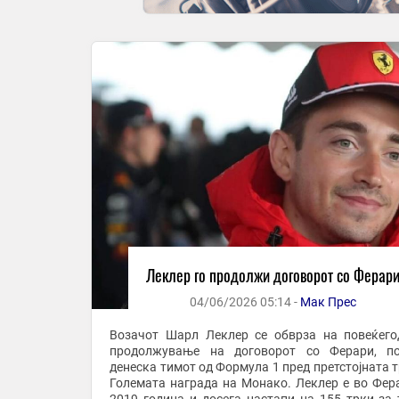
Леклер го продолжи договорот со Ферар
04/06/2026 05:14 -
Мак Прес
Возачот Шарл Леклер се обврза на повеќег
продолжување на договорот со Ферари, по
денеска тимот од Формула 1 пред претстојната т
Големата награда на Монако. Леклер е во Фер