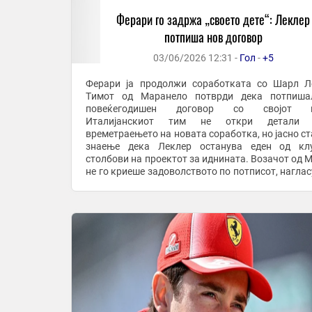
Ферари го задржа „своето дете“: Леклер
потпиша нов договор
03/06/2026 12:31 -
Гол
-
+5
Ферари ја продолжи соработката со Шарл Л
Tимот од Маранело потврди дека потпиша
повеќегодишен договор со својот в
Италијанскиот тим не откри детали 
времетраењето на новата соработка, но јасно ст
знаење дека Леклер останува еден од клу
столбови на проектот за иднината. Возачот од 
не го криеше задоволството по потписот, наглас
дека Ферари за него претставува многу пов
обичен тим и дека уште од ...