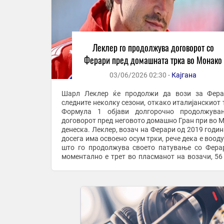
Леклер го продолжува договорот со
Ферари пред домашната трка во Монако
03/06/2026 02:30 -
Кајгана
Шарл Леклер ќе продолжи да вози за Фера
следните неколку сезони, откако италијанскиот 
Формула 1 објави долгорочно продолжува
договорот пред неговото домашно Гран при во 
денеска. Леклер, возач на Ферари од 2019 година
досега има освоено осум трки, рече дека е воод
што го продолжува своето патување со Ферар
моментално е трет во пласманот на возачи, 56
зад лидерот Кими Антонели од Мерцедес. „Шарл е 