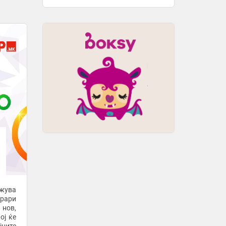
3 часа -
Мак Прес
-
+1
Турам покажа почит за својот идол,
тренираше со негов „ретро“ дрес од
Интер
4 часа -
Гол
Винисиус официјално во Реал
Мадрид до 2032 година
4 часа -
Денешен
-
+1
Дневен хороскоп за петок, 7 август:
Лавот ужива во љубовта, Бикот
добива пари
5 часа -
Попара
Шампионот Арсенал и Ковентри сити
ќе ја отворат премиерлигашката
сезона 2026/27
5 часа -
Бриф
-
+1
лжува
Новата сезона во Серија А почнува
рари
на 22 август
нов,
ој ќе
5 часа -
Бриф
-
+2