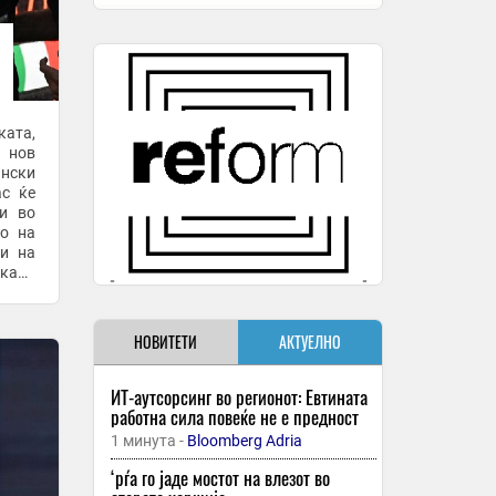
ката,
 нов
ански
ас ќе
 и во
то на
чи на
 како
а. Од
НОВИТЕТИ
АКТУЕЛНО
ИТ-аутсорсинг во регионот: Евтината
работна сила повеќе не е предност
1 минута -
Bloomberg Adria
‘рѓа го јаде мостот на влезот во