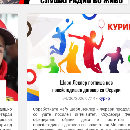
Шарл Леклер потпиша нов
и
повеќегодишен договор со Ферари
04/06/2026 07:14 -
Курир
одишно
Соработката меѓу Шарл Леклер и Ферари продо
тврди
со уште посилен интензитет. Скудерија Фе
рка за
официјално објави дека е постигнат 
ари од
повеќегодишен договор со возачот од Монако, к