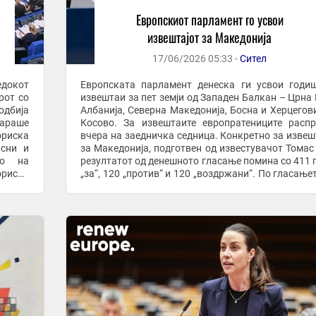
Европскиот парламент го усвои
извештајот за Македонија
17/06/2026 05:33 -
Сител
едокот
Европската парламент денеска ги усвои годи
рот со
извештаи за пет земји од Западен Балкан – Црна 
одбија
Албанија, Северна Македонија, Босна и Херцегов
бараше
Косово. За извештаите европратениците расп
ориска
вчера на заедничка седница. Конкретно за извеш
асни и
за Македонија, подготвен од известувачот Томас 
во на
резултатот од денешното гласање помина со 411 
риски
„за“, 120 „против“ и 120 „воздржани“. По гласањет
док на
денеска попладне се закажани и ...