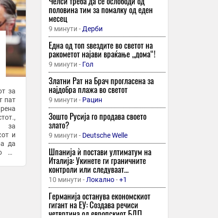
Челси треба да се ослободи од
половина тим за помалку од еден
месец
9 минути -
Дерби
Една од топ ѕвездите во светот на
ракометот најави враќање „дома“!
9 минути -
Гол
Златни Рат на Брач прогласена за
најдобра плажа во светот
от за
т пат
9 минути -
Рацин
рена
Зошто Русија го продава своето
тот.,
злато?
и за
кот и
9 минути -
Deutsche Welle
ба да
Шпанија ѝ постави ултиматум на
о на
Италија: Укинете ги граничните
Ви го
контроли или следуваат
контрамерки
10 минути -
Локално
-
+1
Германија останува економскиот
гигант на ЕУ: Создава речиси
четвртина од европскиот БДП