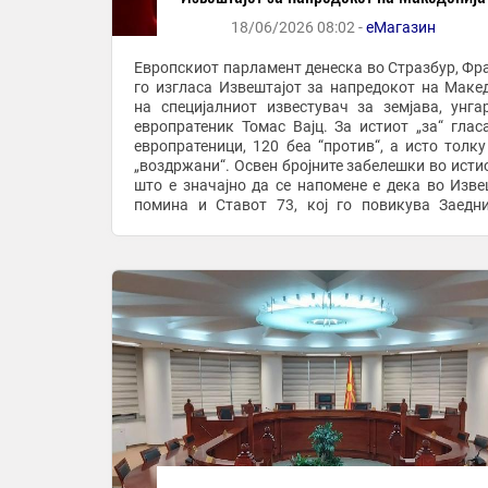
18/06/2026 08:02 -
еМагазин
Европскиот парламент денеска во Стразбур, Фра
го изгласа Извештајот за напредокот на Макед
на специјалниот известувач за земјава, унга
европратеник Томас Вајц. За истиот „за“ глас
европратеници, 120 беа “против“, а исто толку
„воздржани“. Освен бројните забелешки во истио
што е значајно да се напомене е дека во Изве
помина и Ставот 73, кој го повикува Заедн
мултидисциплинарен експертски комитет ...