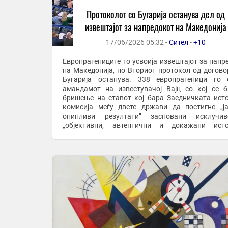
Протоколот со Бугарија останува дел од
извештајот за напредокот на Македонија
17/06/2026 05:32 -
Сител
-
+10
Европратениците го усвоија извештајот за напр
на Македонија, но Вториот протокол од догово
Бугарија останува. 338 европратеници го 
амандамот на известувачој Вајц со кој се 
бришење на ставот кој бара Заедничката ист
комисија меѓу двете држави да постигне „ј
опипливи резултати“ засновани исклучи
„објективни, автентични и докажани исто
извори“. Ова во пракса значи дека секој напре
Македонија ...