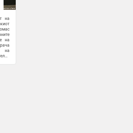
Костески: Имаме добар ростер, сите
си ја знаеме работата во Алкалоид
25 минути -
Гол
от на
киот
Браво момци Македонци: Кадетите во
Томас
драматичен финиш ја победија и
вните
Португалија!
е на
25 минути -
Sport Media
орача
а на
ФАО: Светските цени на храната
телни
повторно растат, најмногу
олема
поскапуваат житарките и шеќерот
25 минути -
Слободен Печат
Победа на Македонија во драматичен
финиш: Кадетите oдат по 9. место на
ЕП!
25 минути -
Екипа
Подната фонтана на плоштадот
„Македонија“ наскоро ќе биде
повторно во функција
25 минути -
Скопје Инфо
-
+2
-