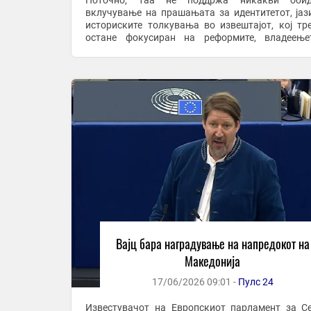
Поточно, таа не поддржа никакви оби
вклучување на прашањата за идентитетот, јаз
историските толкувања во извештајот, кој тр
остане фокусиран на реформите, владеење
правото и европскиот напредок на земјата.
пракјаме ...
Вајц бара наградување на напредокот на
Македонија
17/06/2026 09:01 -
Пулс 24
Известувачот на Европскиот парламент за С