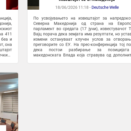
18/06/2026 11:18 -
Deutsche Welle
нција,
По усвојувањето на извештајот за напредок
онија,
Северна Македонија од страна на Европс
рскиот
парламент во средата (17 јуни), известувачот 
аа 411
Вајц порача дека земјата има резултати, но уста
 беа и
измени остануваат клучен услов за отворањ
т, она
преговорите со ЕУ. На прес-конференција тој п
штајот
дека постои разбирање за позицијат
ичкиот
македонската Влада која стравува од дополни
услови и нагласи дека ЕУ мора да обезбеди пог
предвидливост на ...