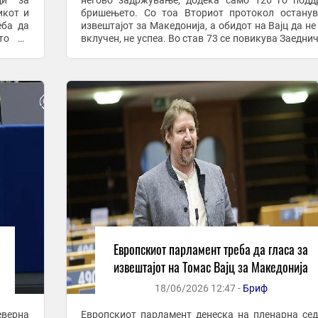
ди за
негово задржување, додека само 126 го под
икот и
бришењето. Со тоа Вториот протокол остану
еба да
извештајот за Македонија, а обидот на Вајц да не
то на
вклучен, не успеа. Во став 73 се повикува Заедничката
 Ви го
комисија за историски и образовни ...
Европскиот парламент треба да гласа за
извештајот на Томас Вајц за Македонија
18/06/2026 12:47 -
Бриф
еверна
Европскиот парламент денеска на пленарна се