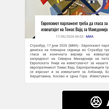
Европскиот парламент треба да гласа за
извештајот на Томас Вајц за Македонија
17/06/2026 06:03 -
МИА
Стразбур, 17 јуни 2026 (МИА) - Европскиот пар
денеска на пленарна седница во Стразбур тр
гласа за конечната верзија на извештај
напредокот на Северна Македонија на пат
Европската Унија на известувачот за нашата 
европратеникот Томас Вајц. Европратениците тр
се изјаснат и за извештаите за Албанија, Б
Херцеговина, Косово и Црна Гора. Известувач
Европскиот парламент за петте земји од З
Балкан ...