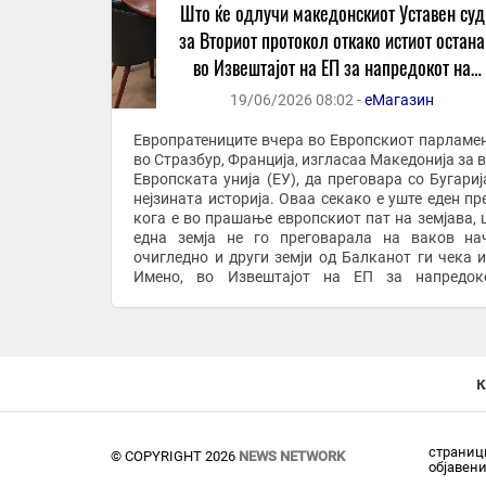
Што ќе одлучи македонскиот Уставен суд
за Вториот протокол откако истиот остана
во Извештајот на ЕП за напредокот на
Македонија
19/06/2026 08:02 -
еМагазин
Европратениците вчера во Европскиот парламен
во Стразбур, Франција, изгласаа Македонија за в
Европската унија (ЕУ), да преговара со Бугарија
нејзината историја. Оваа секако е уште еден пр
кога е во прашање европскиот пат на земјава, 
една земја не го преговарала на ваков на
очигледно и други земји од Балканот ги чека и
Имено, во Извештајот на ЕП за напредок
Македонија на специјалниот известувач ...
к
страници
© COPYRIGHT 2026
NEWS NETWORK
објавен