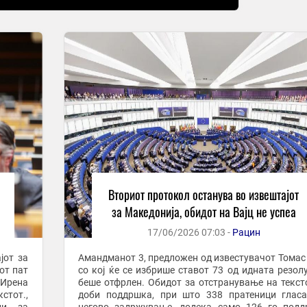
Вториот протокол останува во извештајот
за Македонија, обидот на Вајц не успеа
17/06/2026 07:03 -
Рацин
јот за
Амандманот 3, предложен од известувачот Томас 
от пат
со кој ќе се избрише ставот 73 од идната резолу
Ирена
беше отфрлен. Обидот за отстранување на текст
стот.,
доби поддршка, при што 338 пратеници глас