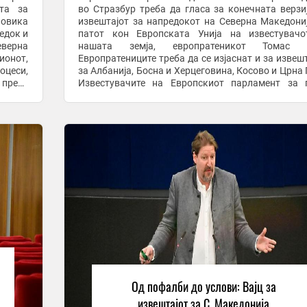
ата за
во Стразбур треба да гласа за конечната верзи
повика
извештајот за напредокот на Северна Македони
едок и
патот кон Европската Унија на известувачо
еверна
нашата земја, европратеникот Томас В
ионот,
Европратениците треба да се изјаснат и за извеш
оцеси,
за Албанија, Босна и Херцеговина, Косово и Црна 
 преку
Известувачите на Европскиот парламент за 
елно и
земји од Западен Балкан вчера ги презент
извештаите ...
Од пофалби до услови: Вајц за
извештајот за С. Македонија