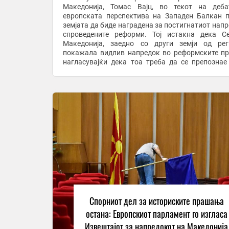
Македонија, Томас Вајц, во текот на деб
европската перспектива на Западен Балкан 
земјата да биде наградена за постигнатиот напр
спроведените реформи. Тој истакна дека С
Македонија, заедно со други земји од рег
покажала видлив напредок во реформските пр
нагласувајќи дека тоа треба да се препознае
конкретни чекори на Европската Унија, вклучит
...
Спорниот дел за историските прашања
остана: Европскиот парламент го изгласа
Извештајот за напредокот на Македонија