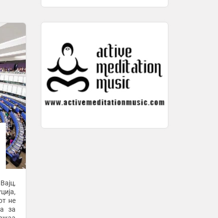
10 минути -
Локално
Сигнал воведе функција што
корисниците долго ја чекаа
10 минути -
Локално
Заборавете на оцет и сода: Трик што
ќе го отпуши мијалникот за неколку
минути
10 минути -
Попара
Страшно: „Ќе го разнесам Меси со
четири бомби!“
10 минути -
Вечер
Трошоците за живот се зголемиле за
2,3 проценти за една година
10 минути -
Локално
Исправена земја
Вајц,
10 минути -
Плус Инфо
ција,
Физичарите го „вратија“ времето
от не
наназад со квантен компјутер
аа за