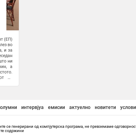
т (ЕП)
лез во
, и за
еседан
што ни
чин, а
стото.
от на
олумни
интервјуа
емисии
актуелно
новитети
услови
те се генерирани од компјутерска програма, не превземаме одговорнос
ите содржини