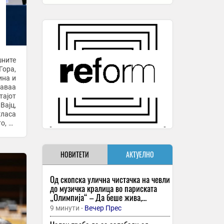
шните
Гора,
ина и
раваа
тајот
Вајц,
гласа
о, за
НОВИТЕТИ
АКТУЕЛНО
Од скопска улична чистачка на чевли
до музичка кралица во париската
„Олимпија“ – Да беше жива,
славната Есма ќе го славеше 83.
9 минути -
Вечер Прес
роденден