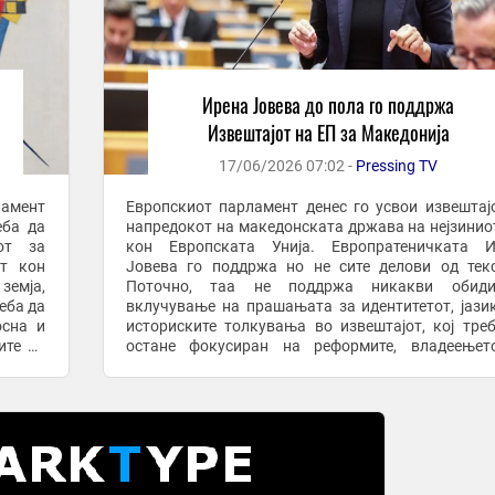
Ирена Јовева до пола го поддржа
Извештајот на ЕП за Македонија
17/06/2026 07:02 -
Pressing TV
ламент
Европскиот парламент денес го усвои извештај
еба да
напредокот на македонската држава на нејзинио
от за
кон Европската Унија. Европратеничката И
от кон
Јовева го поддржа но не сите делови од текс
земја,
Поточно, таа не поддржа никакви обид
еба да
вклучување на прашањата за идентитетот, јази
осна и
историските толкувања во извештајот, кој тре
ите на
остане фокусиран на реформите, владеењет
ападен
правото и европскиот напредок на земјата. 
пракјаме ...