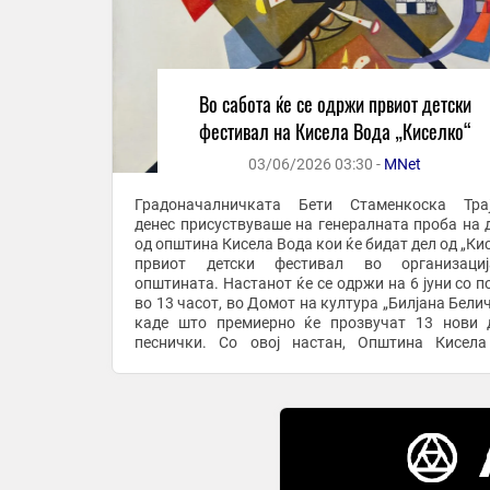
Во сабота ќе се одржи првиот детски
фестивал на Кисела Вода „Киселко“
03/06/2026 03:30 -
MNet
Градоначалничката Бети Стаменкоска Трај
денес присуствуваше на генералната проба на 
од општина Кисела Вода кои ќе бидат дел од „Кис
првиот детски фестивал во организаци
општината. Настанот ќе се одржи на 6 јуни со п
во 13 часот, во Домот на култура „Билјана Белич
каде што премиерно ќе прозвучат 13 нови 
песнички. Со овој настан, Општина Кисел
отвора ново поглавје во културниот живот, сака
...