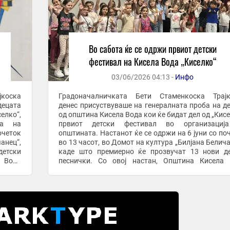
Во сабота ќе се одржи првиот детски
фестивал на Кисела Вода „Киселко“
03/06/2026 04:13 -
Инфо
коска
Градоначалничката Бети Стаменкоска Трајк
децата
денес присуствуваше на генералната проба на д
елко“,
од општина Кисела Вода кои ќе бидат дел од „Кисе
ја на
првиот детски фестивал во организациј
очеток
општината. Настанот ќе се одржи на 6 јуни со по
анец“,
во 13 часот, во Домот на култура „Билјана Белича
детски
каде што премиерно ќе прозвучат 13 нови д
а Вода
песнички. Со овој настан, Општина Кисела 
јќи да
отвора ново поглавје во културниот живот, сакај
...