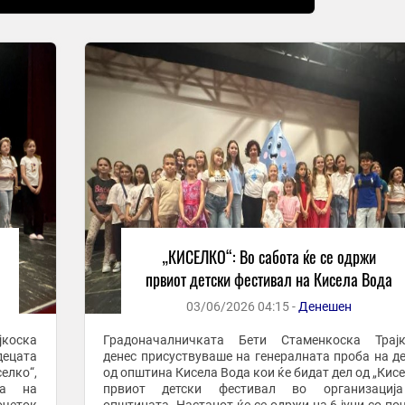
„КИСЕЛКО“: Во сабота ќе се одржи
првиот детски фестивал на Кисела Вода
03/06/2026 04:15 -
Денешен
коска
Градоначалничката Бети Стаменкоска Трајк
децата
денес присуствуваше на генералната проба на д
елко“,
од општина Кисела Вода кои ќе бидат дел од „Кисе
ја на
првиот детски фестивал во организациј