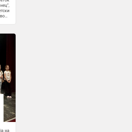
четок
нец“,
4 часа -
Спортска Мрежа
етски
Еве што значење има ако дух ви се
твора
појави во сонот !
4 часа -
Медиа
Овие три растенија привлекуваат
пари и богатство во вашиот дом,
проверете кои се тие
4 часа -
Медиа
Познати се стартните состави:
Шкендија со Рамани на голот, Манев
во дефанзивата, нападот е истиот…
4 часа -
Sport Media
-
+1
Ова е причината зашто е забрането
да се смееме на графиите за пасош и
лични документи!
5 часа -
Медиа
Зошто вештерките летаат на метла –
како настанала легендата
5 часа -
Медиа
ја на