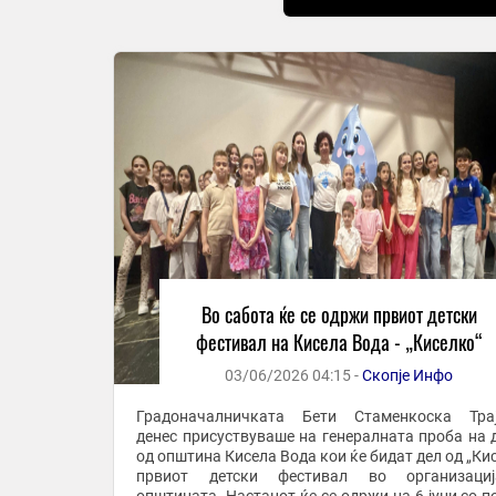
Во сабота ќе се одржи првиот детски
фестивал на Кисела Вода - „Киселко“
03/06/2026 04:15 -
Скопје Инфо
Градоначалничката Бети Стаменкоска Трај
денес присуствуваше на генералната проба на 
од општина Кисела Вода кои ќе бидат дел од „Кис
првиот детски фестивал во организаци