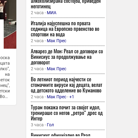
алкохолизирана состојба, приведен
неготинец
2 часа -
МИА
Италија најуспешна по првата
седмица на Европско првенство во
спортови на вода
2 часа -
Мак Прес
Алварез де Мон: Реал се договори со
Винисиус за продолжување на
оска
договорот
ецата
лко“,
2 часа -
Мак Прес
а на
Во летниот период најчести се
четок
стомачните вируси кај децата, велат
нец“,
од детското одделение во Куманово
етски
Вода
2 часа -
Мак Прес
-
+1
ќи да
Турам покажа почит за својот идол,
тренираше со негов „ретро“ дрес од
Интер
3 часа -
Гол
Винисиус официјално во Реал