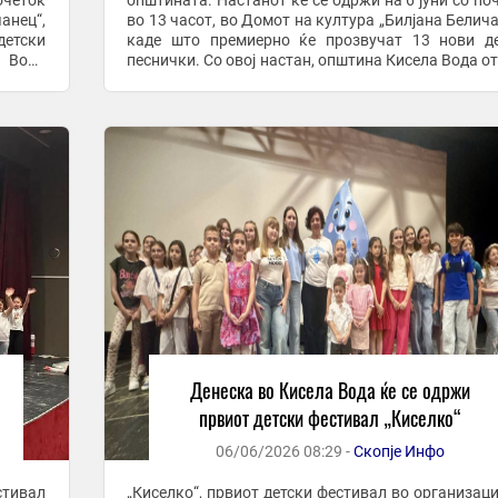
очеток
општината. Настанот ќе се одржи на 6 јуни со по
анец“,
во 13 часот, во Домот на култура „Билјана Белича
детски
каде што премиерно ќе прозвучат 13 нови д
а Вода
песнички. Со овој настан, општина Кисела Вода о
јќи да
ново поглавје во културниот живот, сакајќи да ...
Денеска во Кисела Вода ќе се одржи
првиот детски фестивал „Киселко“
06/06/2026 08:29 -
Скопје Инфо
стивал
„Киселко“, првиот детски фестивал во организаци