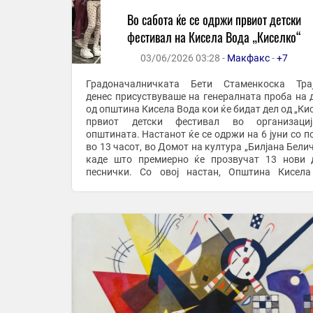
Во сабота ќе се одржи првиот детски
фестивал на Кисела Вода „Киселко“
03/06/2026 03:28 -
Макфакс
-
+7
Градоначалничката Бети Стаменкоска Трај
денес присуствуваше на генералната проба на 
од општина Кисела Вода кои ќе бидат дел од „Кис
првиот детски фестивал во организаци
општината. Настанот ќе се одржи на 6 јуни со почеток
во 13 часот, во Домот на култура „Билјана Белич
каде што премиерно ќе прозвучат 13 нови 
песнички. Со овој настан, Општина Кисел
отвора ново поглавје во културниот живот, сака
...