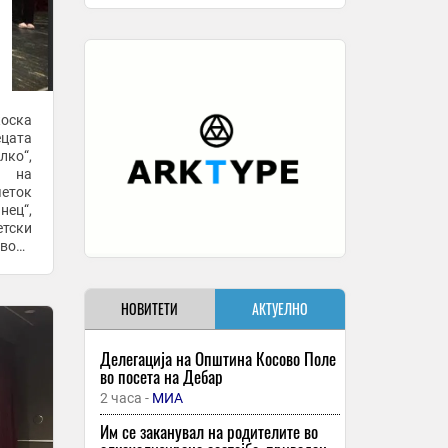
оска
ецата
лко“,
а на
четок
нец“,
етски
твора
НОВИТЕТИ
АКТУЕЛНО
Делегација на Општина Косово Поле
во посета на Дебар
2 часа -
МИА
Им се заканувал на родителите во