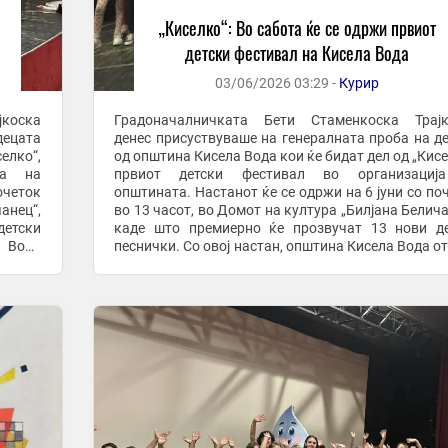
„Киселко“: Во сабота ќе се одржи првиот
детски фестивал на Кисела Вода
03/06/2026 03:29 -
Курир
коска
Градоначалничката Бети Стаменкоска Трајк
децата
денес присуствуваше на генералната проба на д
елко“,
од општина Кисела Вода кои ќе бидат дел од „Кисе
ја на
првиот детски фестивал во организациј
општината. Настанот ќе се одржи на 6 јуни со по
анец“,
во 13 часот, во Домот на култура „Билјана Белича
детски
каде што премиерно ќе прозвучат 13 нови д
а Вода
песнички. Со овој настан, општина Кисела Вода о
јќи да
ново поглавје во културниот живот, сакајќи да ...