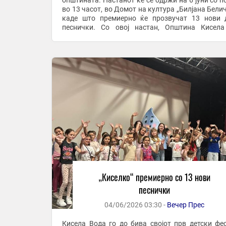
општината. Настанот ќе се одржи на 6 јуни со п
во 13 часот, во Домот на култура „Билјана Белич
каде што премиерно ќе прозвучат 13 нови 
песнички. Со овој настан, Општина Кисел
отвора ново поглавје во културниот живот, сака
...
„Киселко“ премиерно со 13 нови
песнички
04/06/2026 03:30 -
Вечер Прес
Кисела Вода го до бива својот прв детски фе