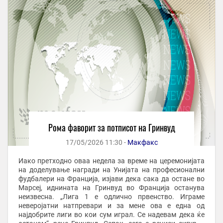
Рома фаворит за потписот на Гринвуд
17/05/2026 11:30 -
Макфакс
Иако претходно оваа недела за време на церемонијата
на доделување награди на Унијата на професионални
фудбалери на Франција, изјави дека сака да остане во
Марсеј, иднината на Гринвуд во Франција останува
неизвесна. „Лига 1 е одлично првенство. Играме
неверојатни натпревари и за мене ова е една од
најдобрите лиги во кои сум играл. Се надевам дека ќе