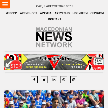
Toggle
САБ, 8 АВГУСТ 2026 00:13
navigation
ИЗВОРИ
АКТИВНОСТ
АРХИВА
АКТУЕЛНО
НОВИТЕТИ
СЕРВИСИ
КОНТАКТ