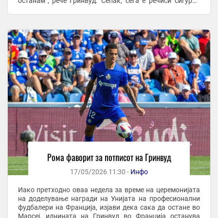
останам“, рече Гринвуд. Сепак, сега е речиси сигурно
дека Марсеј нема да игра во Лигата на ...
Рома фаворит за потписот на Гринвуд
17/05/2026 11:30 -
Инфо
Иако претходно оваа недела за време на церемонијата
на доделување награди на Унијата на професионални
фудбалери на Франција, изјави дека сака да остане во
Марсеј, иднината на Гринвуд во Франција останува