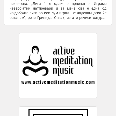
неизвесна. „Лига 1 е одлично првенство. Играме
неверојатни натпревари и за мене ова е една од
најдобрите лиги во кои сум играл. Се надевам дека ќе
останам“, рече Гринвуд. Сепак, сега е речиси сигурно
дека Марсеј нема да игра во Лигата на ...