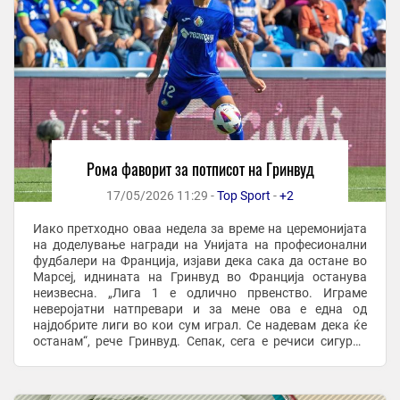
Рома фаворит за потписот на Гринвуд
17/05/2026 11:29 -
Top Sport
-
+2
Иако претходно оваа недела за време на церемонијата
на доделување награди на Унијата на професионални
фудбалери на Франција, изјави дека сака да остане во
Марсеј, иднината на Гринвуд во Франција останува
неизвесна. „Лига 1 е одлично првенство. Играме
неверојатни натпревари и за мене ова е една од
најдобрите лиги во кои сум играл. Се надевам дека ќе
останам“, рече Гринвуд. Сепак, сега е речиси сигурно
дека Марсеј нема да игра во Лигата на ...